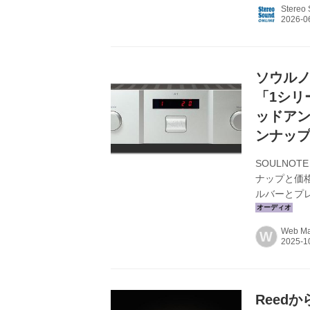
3つのGN
Stereo
となっており
トリッジか
離システムが
ソウル
「1シリ
ッドアン
ンナッ
SOULNO
ナップと価
ルバーとプレ
￥308,000
発売） ●D/
Web Mar
W
テッドアンプ：
ルとしてイン
D/Aコンバー.
Reed