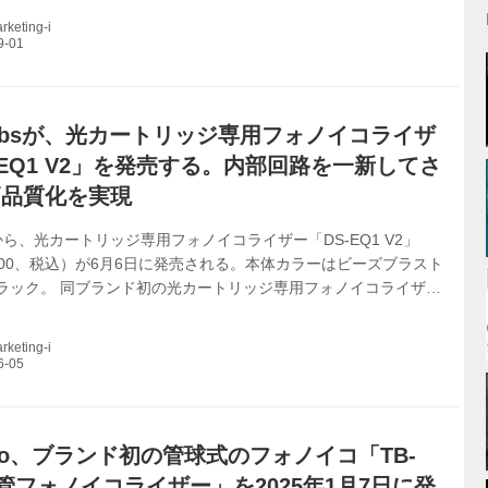
ク。 ●インテグレーテッドアンプ：A-2 ver.2 ￥682,000（税
keting-i
コンバーター：D-2 ver.2 ￥748,000（税込） ●フォノイコライザ
er.2 ￥682,000（税込） 各製品の特長は以下の通り。 インテグレー
-2 ...
Labsが、光カートリッジ専用フォノイコライザ
-EQ1 V2」を発売する。内部回路を一新してさ
高品質化を実現
bsから、光カートリッジ専用フォノイコライザー「DS-EQ1 V2」
0,000、税込）が6月6日に発売される。本体カラーはビーズブラスト
ブラック。 同ブランド初の光カートリッジ専用フォノイコライザー
」の誕生から5年、内部回路を一新しVersion 2 に生れ変わった。
ス設計は踏襲しつつ、同社製D/Aコンバーターのアナログ段とパワ
keting-i
入力段の改良から得られた重要な要素が盛り込まれている。歪み
実現し、音質的にも大きく進化。オーディオ信号経路を短くする
効率的に最適化できたのも進化ポイントだという。 前モデル...
udio、ブランド初の管球式のフォノイコ「TB-
空管フォノイコライザー」を2025年1月7日に発