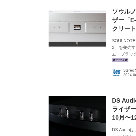
ソウル
ザー「E
クリート
SOULNO
3」を発売す
ム・ブラッ
ーとして「E
た。新製品の
Stereo
だ。 光カー
(New T
てGND を
DS A
ライザ
10月〜
DS Aud