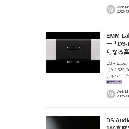
ミアム・ブラッ
Web Mar
W
込） ●D/A
ー：E-2 v
テッドアンプ「A
EMM 
ー「DS
らなる
EMM La
（￥2,53
シルバー/
「DS-EQ1
完全バラン
Web Mar
W
ーアンプの
率の低減を
ことで、より
DS A
100真