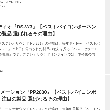
 Sound ONLINE-i
。 スーパーパーマロイ・コアを採用した新開発のMCカートリッ
テップアップトランスはバランス入力にも対応し、かつL/Rチャン
/Highゲインをそれぞれ独立させた全4基構成とすることで、左右
.
ディオ『DS-W3』【ベストバイコンポーネン
の製品 選ばれるその理由】
『ステレオサウンド No.231』の特集は、毎年冬号恒例「ベストバ
ネント」で上位に選出された製品の魅力を探る「ベストセラーモ
れる理由」です。ステレオサウンドオンラインでは、本特集の内容
してまいります。今回は、DSオーディオのフォノカートリッジ
』の人気の理由を探求します。（ステレオサウンド編集部）
仁
メーション『PP2000』【ベストバイコンポ
 注目の製品 選ばれるその理由】
『ステレオサウンド No.231』の特集は、毎年冬号恒例「ベストバ