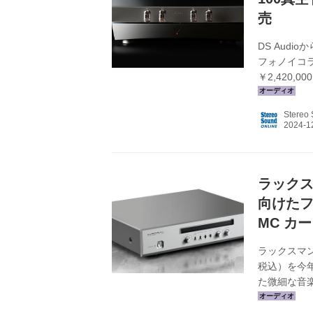
売
DS Aud
フォノイコラ
￥2,420
されたクアッ
ォーマンス
Stereo
つきを1％以
には、内側
で透明感の
シンプルな..
ラック
向けたフ
MC カ
ラックスマン
税込）を今
た微細な音
最適に正確に
心に4段階