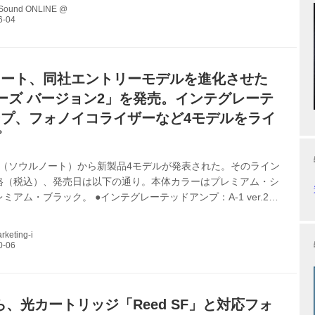
D（グランド）を完全に分離することが可能なフォノイコライザー
 Sound ONLINE @
、SOULNOTE 3 シリーズのアンプと組み合わせることで、カー
らスピーカーまで左右のGNDが一度もつながることのない完全分
構築できるのが最大の特徴となっている。 また、M...
ノート、同社エントリーモデルを進化させた
ーズ バージョン2」を発売。インテグレーテ
プ、フォノイコライザーなど4モデルをライ
プ
TE（ソウルノート）から新製品4モデルが発表された。そのライン
格（税込）、発売日は以下の通り。本体カラーはプレミアム・シ
ミアム・ブラック。 ●インテグレーテッドアンプ：A-1 ver.2
（11月発売） ●フォノイコライザー：E-1 ver.2 ￥286,000（11月
Aコンバーター：D-1 ver.2 ￥385,000（11月発売） ●インテグレー
keting-i
A-0 ver.2 ￥181,500（12月発売） 同社では、エントリーモデ
テグレーテッドアンプ「A-1」、フォノイコライザー「E-1」、
..
から、光カートリッジ「Reed SF」と対応フォ