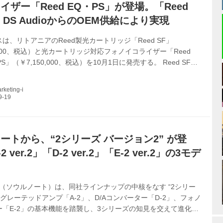
イザー「Reed EQ・PS」が登場。「Reed
、DS AudioからのOEM供給により実現
は、リトアニアのReed製光カートリッジ「Reed SF」
0,000、税込）と光カートリッジ対応フォノイコライザー「Reed
 PS」（￥7,150,000、税込）を10月1日に発売する。 Reed SF
udio社の内部機構OEM供給により実現した光カートリッジで、DS
のOEM製品としては世界初となる。 ケーシングは航空機グレードの
keting-i
削り出してるが、光カートリッジ心臓部を取り付けているボディ
な素材を比較した結果、HDフェノール樹脂を採用した。アルミに
速度が約9倍も速いHDフェノールを採用すること...
ートから、“2シリーズ バージョン2” が登
 ver.2」「D-2 ver.2」「E-2 ver.2」の3モデ
TE（ソウルノート）は、同社ラインナップの中核をなす “2シリー
テグレーテッドアンプ「A-2」、D/Aコンバーター「D-2」、フォノ
ー「E-2」の基本機能を踏襲し、3シリーズの知見を交えて進化さ
ジョン2” を発売する。本体カラーはプレミアム・シルバーとプレ