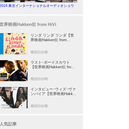
2024 東京インターナショナルオーディオショウ
世界映画Hakken伝 from HiVi
リンダ リンダ リンダ【世
界映画Hakken伝 from
HiVi】女子高生がブルーハ
ーツ！山下敦弘監督が贈る
堀切日出晴
傑作青春学園ストーリー！
ラスト･ボーイスカウト
【世界映画Hakken伝 from
HiVi】トニー･スコット✕ブ
ルース･ウィリスのコンビ
堀切日出晴
が放つ負け犬アクションの
決定版！
インタビュー･ウィズ･ヴァ
ンパイア【世界映画Hakken
伝 from HiVi】クルーズ&ピ
ット競演！N･ジョーダン監
堀切日出晴
督吸血鬼ホラー
人気記事