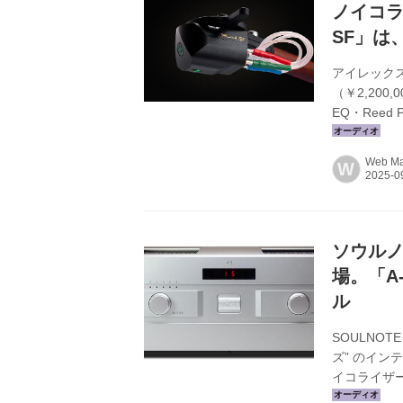
ノイコラ
SF」は
アイレックス
（￥2,20
EQ・Reed
は、DS A
Audio社
Web Mar
W
アルミから
部分は様々
比べ音の減衰
ソウルノ
場。「A-2
ル
SOULNO
ズ” のイン
イコライザ
せた “バー