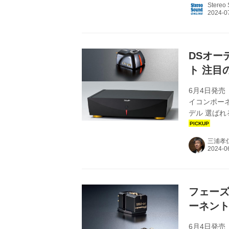
Stereo
備している
ジ昇圧用ス
ネルとLow
のセパレー..
DSオー
ト 注目
6月4日発売
イコンポー
デル 選ば
を順次公開
『DS-W3
三浦孝
フェーズ
ーネント
6月4日発売