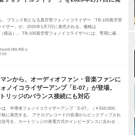
ioから、ブランド初となる真空管フォノイコライザー「TB-100真空管
イザー」が、2025年1月7日に発売される。価格は
,000（税込）。 TB-100真空管フォノイコライザーには、専用に厳選
ドマッチド「ECC82（12AU7）」を採用し、さらに最高のパフ
を追求して、社内専用ツールによって動作状態での真空管のばら
 Sound ONLINE-y
内（0.1dB以内）に抑えているのが特徴。そして、各チャンネル
に電圧増幅用、外側に出力バッファー用の真空管を配置し、豊か
ある音質を実現したという。 なお、シングルアンプを2段重ねた
.
スマンから、オーディオファン・音楽ファンに
ォノイコライザーアンプ「E-07」が登場。
ートリッジのバランス接続にも対応
は、半導体フォノイコライザーアンプ「E-07」（￥550,000、
年秋に発売する。 アナログレコードの音溝からピックアップされ
楽信号を、カートリッジの発電方式やインピーダンスに合わせて
増幅するため、MCは4.7Ωから1kΩまで6段階、MMは47kΩを中
の細やかなインピーダンス選択を可能とした切り替えスイッチを装