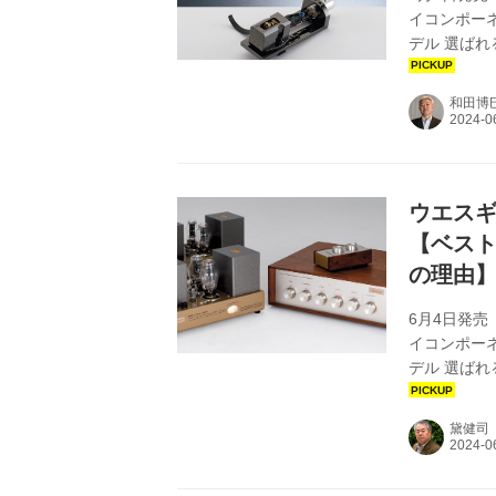
イコンポー
デル 選ば
を順次公開
ッジ『PP2
和田博
ウエスギ『
【ベスト
の理由
6月4日発売
イコンポー
デル 選ば
を順次公開し
280R』と
黛健司
（ステレオ