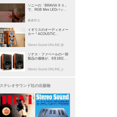
ソニーの「BRAVIA 9 Ⅱ」
で、RGB Mini LEDバック
ライトの実力を体験！ これ
は、“新しいテレビのカテゴ
麻倉怜士
リー” だ（後）：麻倉怜士
のいいもの研究所 レポート
イギリスのオーディオメー
137
カー＂ACOUSTIC
ENERGY＂が40年前に発売
した小型スピーカー
Stereo Sound ONLINE @
「AE1」の40周年記念モデ
ル登場！
ソナス・ファベールの一部
製品の価格が、9月18日よ
り改定
Stereo Sound ONLINE_y
ステレオサウンド社の出版物