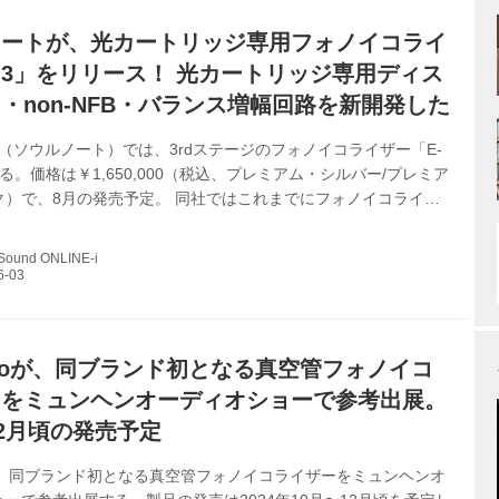
ノートが、光カートリッジ専用フォノイコライ
-3」をリリース！ 光カートリッジ専用ディス
・non-NFB・バランス増幅回路を新開発した
TE（ソウルノート）では、3rdステージのフォノイコライザー「E-
る。価格は￥1,650,000（税込、プレミアム・シルバー/プレミア
ク）で、8月の発売予定。 同社ではこれまでにフォノイコライザ
-1」「E-2」を発売し、多くのユーザーから高い評価を集めてき
E-3は、DS Audio製光カートリッジ専用フォノイコライザー
 Sound ONLINE-i
トリッジ専用の、ディスクリート・non-NFB・バランス増幅回路
ype-R サーキット)を新たに開発。電圧増幅だけでなく、出力段もすべ
基準に動作するシングル方式で、プッシュプルやバ...
udioが、同ブランド初となる真空管フォノイコ
ーをミュンヘンオーディオショーで参考出展。
12月頃の発売予定
ioは、同ブランド初となる真空管フォノイコライザーをミュンヘンオ