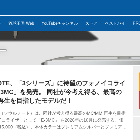
ー
管球王国 Web
YouTubeチャンネル
ストア
ベストバイ
PR
ー
NOTE、「3シリーズ」に待望のフォノイコライ
-3MC」を発売。 同社が今考え得る、最高の
M再生を目指したモデルだ！
TE（ソウルノート）は、同社が考え得る最高のMC/MM 再生を目指
コライザーとして「E-3MC」 を2026年の10月に発売する。価
815,000（税込）、本体カラーはプレミアムシルバーとプレミアム
色を用意する。 E-3MCは世界初となる、シャーシ、Lch、Rch の