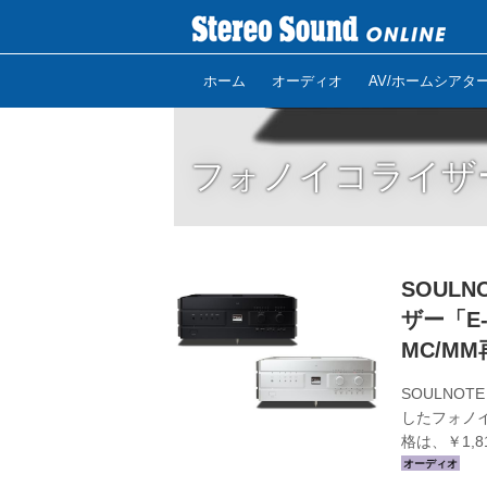
ホーム
オーディオ
AV/ホームシアタ
フォノイコライザ
SOUL
ザー「E
MC/M
SOULNO
したフォノイ
格は、￥1,
ブラックの2