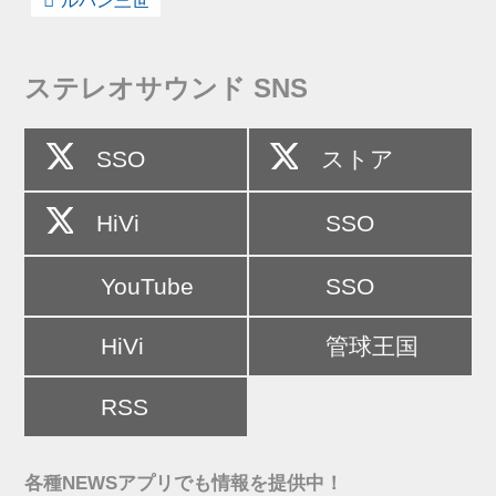
ルパン三世
ステレオサウンド SNS
SSO
ストア
HiVi
SSO
YouTube
SSO
HiVi
管球王国
RSS
各種NEWSアプリでも情報を提供中！