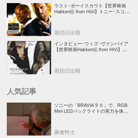
ラスト･ボーイスカウト【世界映画
Hakken伝 from HiVi】トニー･スコッ
ト✕ブルース･ウィリスのコンビが放
つ負け犬アクションの決定版！
堀切日出晴
インタビュー･ウィズ･ヴァンパイア
【世界映画Hakken伝 from HiVi】ク
ルーズ&ピット競演！N･ジョーダン
監督吸血鬼ホラー
堀切日出晴
人気記事
ソニーの「BRAVIA 9 Ⅱ」で、RGB
Mini LEDバックライトの実力を体
験！ これは、“新しいテレビのカテゴ
リー” だ（後）：麻倉怜士のいいもの
研究所 レポート137
麻倉怜士