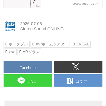
www.xreal.com
グラスを開発しています。空間デ
ィスプレイ、AR製品、サポー
ト、店舗情報、そしてXREALの
最新情報をご覧ください。次世代
2026-07-06
の体験へ。
Stereo Sound ONLINE-i
ポータブル
AV/ホームシアター
XREAL
xbx
ARグラス
Facebook
はてブ
LINE