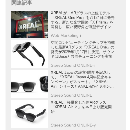
関連記事
XREALが、ARグラスの上位モデル
「XREAL One Pro」を7月24日に発売
する。新たな光学回路「X Prism」を
開発し、広い視野角と薄型デザインを
実現！
Web Marketing-i
空間コンピューティングチップを搭載
した最新ARグラス「XREAL One」の
発売が2025年1月17日に決定。サウン
ドはBoseと共同チューニングを実施
Stereo Sound ONLINE-i
XREAL Japanの設立4周年を記念し
て、「XREAL Japan 4周年記念キャ
ンペーン」がスタート。「XREAL
Air」シリーズとANKERのイヤホン
が、セット販売でお得になる！
Stereo Sound ONLINE
XREAL、軽量化した新ARグラス
「XREAL Air ２」を本日より販売開
始
Stereo Sound ONLINE-y