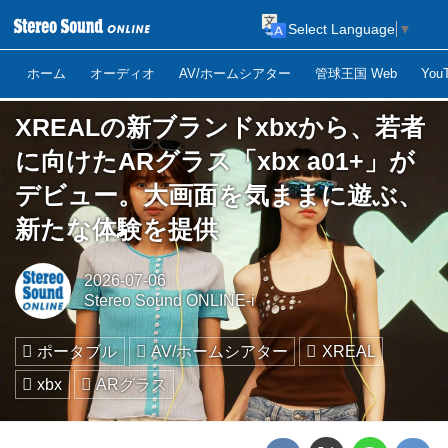
Select Language
▼
ホーム
オーディオ
AV/ホームシアター
管球王国 Web
Yo
XREALの新ブランドxbxから、若者
に向けたARグラス「xbx a01+」が
デビュー。大画面を気ままに遊ぶ、
新たな体験を提供
2026-07-06
Stereo Sound ONLINE-i
ポータブル
AV/ホームシアター
XREAL
xbx
ARグラス