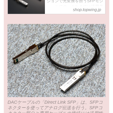
ションで光変換を担うSFPモジ
ュールです。これまでは汎用産
shop.topwing.jp
業品が用いられてきましたが、
オーディオグレードSFPモジュ
ールが遂に登場します。
DACケーブルの「Direct Link SFP」は、SFPコ
ネクターを使ってアナログ伝送を行う。SFPコ