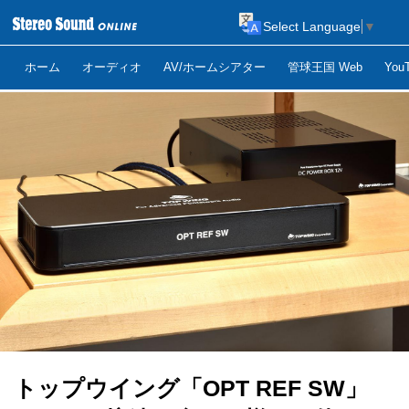
Select Language
▼
ホーム
オーディオ
AV/ホームシアター
管球王国 Web
Yo
トップウイング「OPT REF SW」