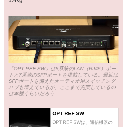
1.4kg
「OPT REF SW」は5系統のLAN（RJ45）ポー
トと7系統のSFPポートを搭載している。最近は
SFPポートを備えたオーディオ用スイッチング
ハブも増えているが、ここまで充実しているの
は本機くらいだろう
OPT REF SW
OPT REF SWは、通信機器の