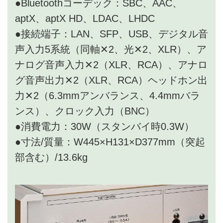
●Bluetoothコーデック：SBC、AAC、
aptX、aptX HD、LDAC、LHDC
●接続端子：LAN、SFP、USB、デジタル音
声入力5系統（同軸✕2、光✕2、XLR）、ア
ナログ音声入力✕2（XLR、RCA）、アナロ
グ音声出力✕2（XLR、RCA）ヘッドホン出
力✕2（6.3mmアンバランス、4.4mmバラ
ンス）、クロック入力（BNC）
●消費電力：30W（スタンバイ時0.3W）
●寸法/質量：W445×H131×D377mm（突起
部含む）/13.6kg