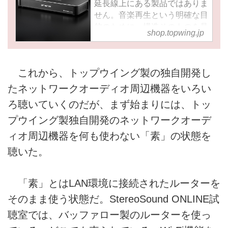
延長線上にある製品ではありま
せん。音楽再生という明確な目
的のために、構造そのものを見
shop.topwing.jp
直し、時間軸、電源、ポート構
造、内部動作のすべてを再設計
したスイッチングハブです。
これから、トップウイング製の独自開発し
OPT REF SWは、15年後も第
一線で、リファレンスとして使
たネットワークオーディオ周辺機器をいろい
われ続けることを前提に作られ
ろ聴いていくのだが、まず始まりには、トッ
ています。
プウイング製独自開発のネットワークオーデ
ィオ周辺機器を何も使わない「素」の状態を
聴いた。
「素」とはLAN環境に接続されたルーターを
そのまま使う状態だ。StereoSound ONLINE試
聴室では、バッファロー製のルーターを使っ