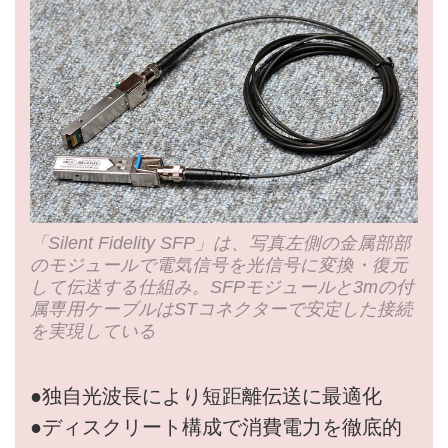
「Silent Fidelity SFP」は、写真左側の金属部部
のモジュールで電気信号を光信号に変換・復元
して伝送する仕組み。SFPモジュールと3mの付
属専用ケーブルはSTコネクターで安定した接続
を実現している
●独自光波長により短距離伝送に最適化
●ディスクリート構成で消費電力を徹底的