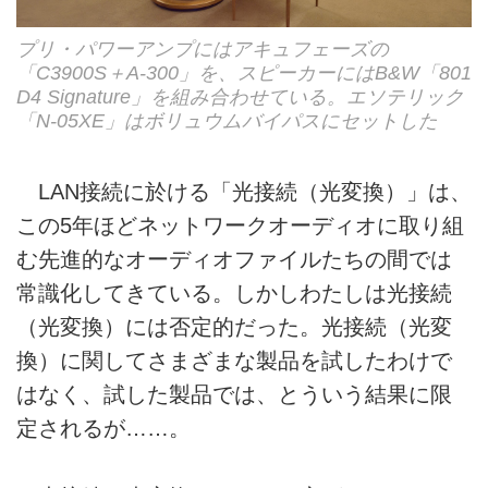
プリ・パワーアンプにはアキュフェーズの
「C3900S＋A-300」を、スピーカーにはB&W「801
D4 Signature」を組み合わせている。エソテリック
「N-05XE」はボリュウムバイパスにセットした
LAN接続に於ける「光接続（光変換）」は、
この5年ほどネットワークオーディオに取り組
む先進的なオーディオファイルたちの間では
常識化してきている。しかしわたしは光接続
（光変換）には否定的だった。光接続（光変
換）に関してさまざまな製品を試したわけで
はなく、試した製品では、とういう結果に限
定されるが……。