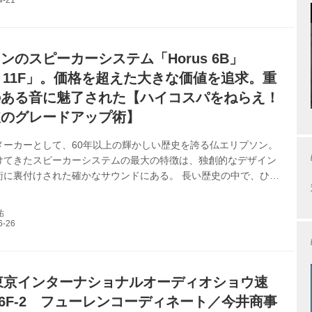
ンのスピーカーシステム「Horus 6B」
us 11F」。価格を超えた大きな価値を追求。重
のある音に魅了された【ハイコスパをねらえ！
破のグレードアップ術】
メーカーとして、60年以上の輝かしい歴史を誇る仏エリプソン。
けてきたスピーカーシステムの最大の特徴は、独創的なデザイン
術に裏付けされた確かなサウンドにある。 長い歴史の中で、ひと
を放つのが、1953年にお披露目されたドライバー内蔵の球体スピ
50だ。効率的かつ審美的なフォルムで、上部にはサウンドリフレク
祐
。金属製の細い三脚で支えられ、あたかも宙に浮いているかのよ
ットが特徴的だ。 このカタチはエンクロージャー内での干渉を抑
の回答だったわけだが、エリプソンではこの技術をさらに発展さ
ー（箱）自体が発生するノ...
3東京インターナショナルオーディオショウ速
6F-2 フューレンコーディネート／今井商事