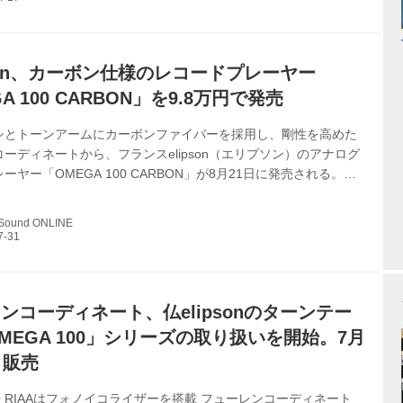
新モデル、PFシリーズを発表。今回は5.1 ch構成で視聴した
ド用とした小型のPF 8B、フロアー型のPF 24Fをそれぞれ2ch
pson、カーボン仕様のレコードプレーヤー
A 100 CARBON」を9.8万円で発売
シとトーンアームにカーボンファイバーを採用し、剛性を高めた
ーディネートから、フランスelipson（エリプソン）のアナログ
ーヤー「OMEGA 100 CARBON」が8月21日に発売される。価
00（税別）。 OMEGA 100 CARBONは、7月に日本に導入された
00」（￥76,000、税別）、「OMEGA 100 RIAA」（￥86,000、
 Sound ONLINE
デルで、シリーズのフラッグシップとなる。 本機はモデル名の通
ャーシと自社設計のトーンアームに、高い剛性を有するカーボン
用いているのが特徴だ。また、下...
ンコーディネート、仏elipsonのターンテー
MEGA 100」シリーズの取り扱いを開始。7月
り販売
100 RIAAはフォノイコライザーを搭載 フューレンコーディネート