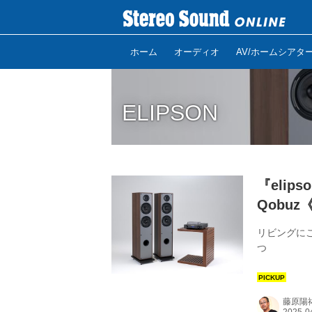
ホーム
オーディオ
AV/ホームシアタ
ELIPSON
『elip
Qobu
リビングにこ
つ
藤原陽