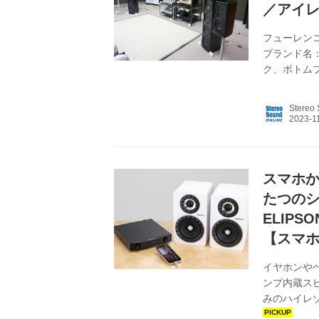
／アイ
フューレンコ
ブランド名：P
ク、ボトムプ
ド名：ELIP
予価） フュ
Stereo
ラッグシッ
の「Coax
＋」を搭載。
スマホ
たつのシス
ELIPSO
【スマホ
イヤホンやヘ
ンプ内蔵ス
みのハイレ
を用意して