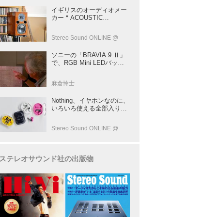
イギリスのオーディオメー
カー＂ACOUSTIC
ENERGY＂が40年前に発売
した小型スピーカー
Stereo Sound ONLINE @
「AE1」の40周年記念モデ
ル登場！
ソニーの「BRAVIA 9 Ⅱ」
で、RGB Mini LEDバック
ライトの実力を体験！ これ
は、“新しいテレビのカテゴ
麻倉怜士
リー” だ（後）：麻倉怜士
のいいもの研究所 レポート
Nothing、イヤホンなのに、
137
いろいろ使える全部入りモ
デルを発売！音をだけじゃ
ない！音のキャプチャー
Stereo Sound ONLINE @
や、会話も録音できる
ステレオサウンド社の出版物