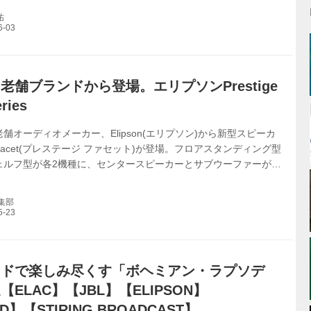
きる。 単品のオーディオ機器というと、どうしても大きくて重
祐
らのコンポーネントを思い浮かべる方も少なくないと思うが、昨
カー、アンプ、D/Aコンバーターと、比較的小振りで、デザイン的
れた製品が数多く登場し、人気を集めている。 ここではコンパク
高いオーディオ機器を数多く...
老舗ブランドから登場。エリプソンPrestige
ries
舗オーディオメーカー、Elipson(エリプソン)から新型スピーカ
ge Facet(プレステージ ファセット)が登場。フロアスタンディング型
ェルフ型が各2機種に、センタースピーカーとサブウーファーが各
らにダイポール型スピーカーとドルビーアトモス再生用のイネーブ
カーも加えた全10機種をラインナップする充実した陣容だ。 各製
編集部
ンプレッションについては吉田伊織さんによる評(『ボヘミアン･
特集③ Elipson編 )をご覧いただきたいが、ここではシリーズの
紹介したい。 外観上でまず目を惹くのは、各ドライバーユ...
ードで楽しみ尽くす「ボヘミアン・ラプソデ
ELAC】【JBL】【ELIPSON】
D】【STIRING BROADCAST】