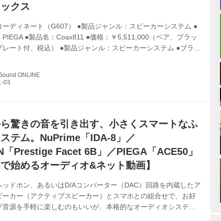
レックス
ーディネート（G607） ●製品ジャンル：スピーカーシステム ●
IEGA ●製品名：Coax811 ●価格：￥5,511,000（ペア、ブラッ
レート付、税込） ●製品ジャンル：スピーカーシステム ●ブラン
SON ●製品名：HORUS 6B/BG ●価格：￥88,000（ペア、税込、
ーレンコーディネートでは、ピエガ「Coax Gen2」シリーズのフ
 Sound ONLINE
プモデルとなる、3ウェイ4スピーカー＋パッシブラジエーター型
 811」が目玉だろう。 新開発された同軸リボンユニット「C212
これは同軸リボンユニッ...
から驚きの音を引き出す、小さくスマートなふ
テム。NuPrime「IDA-8」／
N「Prestige Facet 6B」／PIEGA「ACE50」
で始めるオーディオ&ネット動画】
ッドホン、あるいはD/Aコンバーター（DAC）回路を内蔵したア
ピーカー（アクティブスピーカー）とスマホとの組合せで、お好
ゾ音源を手軽に楽しむのもいいが、本格的なオーディオシステム
、部屋中を上質なサウンドで満たしてみると、違った感動に出会