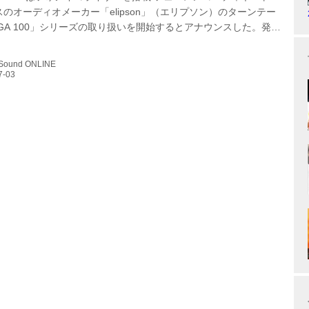
のオーディオメーカー「elipson」（エリプソン）のターンテー
GA 100」シリーズの取り扱いを開始するとアナウンスした。発売
（水）より。 ラインナップされるのはターンテーブル「OMEGA
フォノイコライザーを内蔵した「OMEGA 100 RIAA」の2モデル。
 Sound ONLINE
 100が￥76,000（税別）、OMEGA 100 RIAAは￥86,000（税
 OMEGAシリーズは、同社がゼロから設計・開発を行なった製
どこでも使えるように...