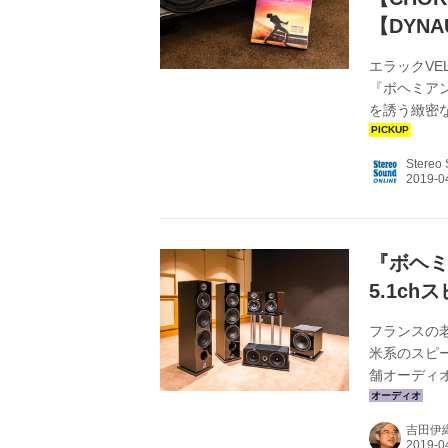
【DYNA
エラックVEL
『ボヘミアン・
を誘う緻密な描
VELA40
を造りたい
Stereo
VELA40
バッフル面
ザインコンシ
『ボヘミ
5.1c
フランスの老
米系のスピ
舗オーディオ
Facet（
は自信があ
吉田伊
Presti