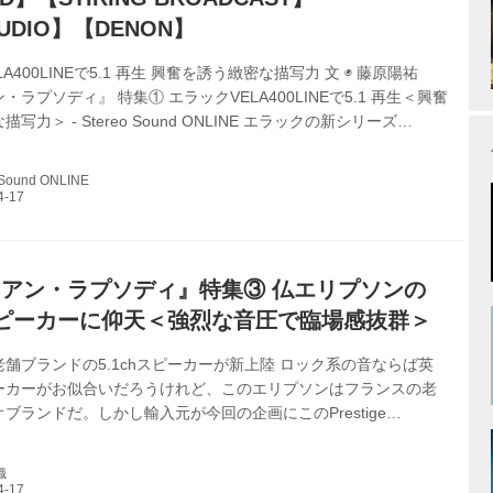
UDIO】【DENON】
A400LINEで5.1 再生 興奮を誘う緻密な描写力 文 ◉ 藤原陽祐
ラプソディ』 特集① エラックVELA400LINEで5.1 再生＜興奮
写力＞ - Stereo Sound ONLINE エラックの新シリーズ
0ラインとは エラックの新機軸を取り入れた新しい時代のスピーカー
。そんな熱い思いから開発がスタートしたのが、ここで紹介する
 Sound ONLINE
0ライン。フラットかつスクエアな形状から一歩踏み 出し、フロント
に柔らかなアールを与えつつ、わずかにスラントさせるというデ
ャスなフォルムが 特徴的だ。 ス...
アン・ラプソディ』特集③ 仏エリプソンの
hスピーカーに仰天＜強烈な音圧で臨場感抜群＞
舗ブランドの5.1chスピーカーが新上陸 ロック系の音ならば英
ーカーがお似合いだろうけれど、このエリプソンはフランスの老
ブランドだ。しかし輸入元が今回の企画にこのPrestige
プレステージファセット、以下PF）シリーズを推奨してきたからに
るはずだ。実際に聴いてビックリであった。 エリプソンの
織
geスピーカーは1975年以来と歴史は長い。それが2016年に最新の性能