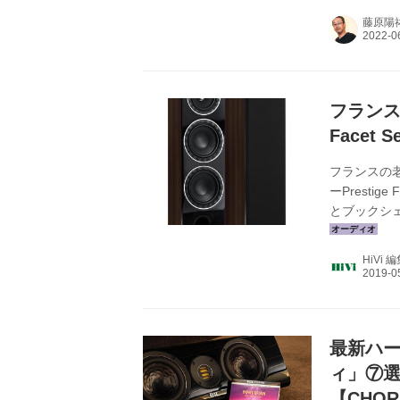
うことがで
藤原陽
い、昔なが
今、スピー
にも洗練さ
ト、かつ質の
フランス
Facet Se
フランスの老
ーPresti
とブックシ
2機種、さ
ルドスピー
HiVi 
品の試聴イ
ラプソディ』
概要を簡単に
最新ハ
ィ」⑦選【
【CHOR