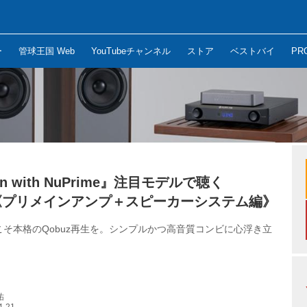
ー
管球王国 Web
YouTubeチャンネル
ストア
ベストバイ
PR
son with NuPrime』注目モデルで聴く
z《プリメインアンプ＋スピーカーシステム編》
そ本格のQobuz再生を。シンプルかつ高音質コンビに心浮き立
祐