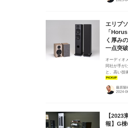
エリプソ
「Hor
く厚み
一点突
オーディオ
同社が手が
と、高い技
きわ存在感
ーカーBS
藤原陽
ターを配置
うなシルエ
えるひとつ
せ、スピーカ
【202
報】G棟