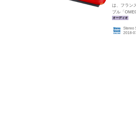
は、フランス
ブル「OME
は7月18日
100」と、
Stereo
価格はOMEGA
別）となる。
品で、世界中