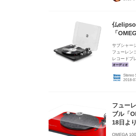
水準を与えた
が、サラウン
ステ...
仏eli
「OMEG
サブシャー
フューレンコ
レコードプレ
格は￥98,0
「OMEGA 1
Stereo
税別）くモ
り、サブシ
ファイバーを
フューレ
ブル「O
18日よ
OMEGA 