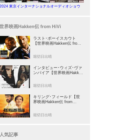
2024 東京インターナショナルオーディオショウ
世界映画Hakken伝 from HiVi
ラスト･ボーイスカウト
【世界映画Hakken伝 from
HiVi】トニー･スコット✕ブ
ルース･ウィリスのコンビ
堀切日出晴
が放つ負け犬アクションの
決定版！
インタビュー･ウィズ･ヴァ
ンパイア【世界映画Hakken
伝 from HiVi】クルーズ&ピ
ット競演！N･ジョーダン監
堀切日出晴
督吸血鬼ホラー
キリング･フィールド【世
界映画Hakken伝 from
HiVi】 『ミッション』の監
督R･ジョフィによる心を揺
堀切日出晴
さぶる傑作
人気記事