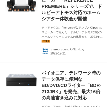
ピーカー「REFERENCE
PREMIERE」シリーズで、ド
ルビーアトモス対応のホーム
シアター体験会が開催
ティアックは、PioneerのAVアンプとKlipschの
スピーカーで組んだ、ドルビーアトモス対応の
ホームシアターシステムの体験会を、2023年1
月21日、22日の両日、ティアック本社内のスタ
ジオルームにて開催する。 使用する機材は、
Stereo Sound ONLINE-y
Pioneerの最新AVアンプ「VSX-LX305」と、ア
メリカのスピーカーブランドKlipschの最新モデ
ル「REFERENCE PREMIERE」シリーズ。
Dolby Atmos対応システムとなるので、最新の
立体音響を、存分に体験できるイベントになっ
パイオニア、テレワーク時の
ているという。 ●ホームシアター体験会 ■開催
日時 ・第1回 2023年1月21日（土） 第1部
データ保存に便利な
13:0...
BD/DVD/CDライター「BDR-
213JBK」を発売。最大16倍
の高速書き込みに対応
パイオニアから、Serial ATAインターフェイス