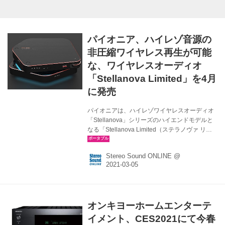
デル。接続するディスプレイの輝度レンジ...
パイオニア、ハイレゾ音源の
非圧縮ワイヤレス再生が可能
な、ワイヤレスオーディオ
「Stellanova Limited」を4月
に発売
パイオニアは、ハイレゾワイヤレスオーディオ
「Stellanova」シリーズのハイエンドモデルと
なる「Stellanova Limited（ステラノヴァ リミ
テッド）」を、4月よりパイオニアIT製品の公式
オンラインストアにて限定販売する。価格は
Stereo Sound ONLINE @
￥178,000（税込）。 Stellanovaは、iPhone・
iPad・Androidスマートホン・外付けハードデ
ィスクドライブなどに保存してあるハイレゾ音
源を、専用アプリ（iOS／Android 両対応）の
「WirelessHi-Res Player ～Stellanova～（ワイ
オンキヨーホームエンターテ
ヤレス ハイレゾ プレーヤー ステラノヴァ）」
を使って、非圧縮の...
イメント、CES2021にて今春