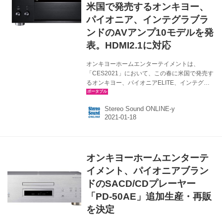
米国で発売するオンキヨー、
パイオニア、インテグラブラ
ンドのAVアンプ10モデルを発
表。HDMI2.1に対応
オンキヨーホームエンターテイメントは、
「CES2021」において、この春に米国で発売す
るオンキヨー、パイオニアELITE、インテグ
ラ、各ブランドのAVアンプの新製品全10モデル
を発表した。ラインナップは下記の通り。
Stereo Sound ONLINE-y
CES2021で発表された北米販売予定のAVアン
プ オンキヨー：TX-NR5100、TX-NR6100、
TX-NR7100、TX-RZ50 パイオニア ELITE：
VSX-LX105、VSX-LX305、VSX-LX505 インテ
グラ：DRX-2.4、DRX-3.4、DRX-5.4 今回発表
オンキヨーホームエンターテ
の新製品群の主な特徴は、4K/8K時代のコンテ
ンツを楽しむために必要なHDMI2.1に...
イメント、パイオニアブラン
ドのSACD/CDプレーヤー
「PD-50AE」追加生産・再販
を決定