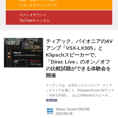
ーム型トゥイーター／140mmミッドレンジ・同
ステレオサウンドストア
軸、180mmコーン型ウーファー×2 ●クロスオー
バー周波数...
ステレオサウンド
YouTubeチャンネル
ティアック、パイオニアのAV
アンプ「VSX-LX305」と
Klipschスピーカーで、
「Dirac Live」のオン／オフ
の比較試聴ができる体験会を
開催
ティアックは、公式オンラインストア・ティア
ックストアを通じて、Pioneerの9.2ch AVアンプ
「VSX-LX305」、およびKlipschのスピーカー
システム「REFERENCE PREMIERE」シリー
ズを用いて、室内音響最適化システム「Dirac
Stereo Sound ONLINE
Live」のオン／オフの違いを比較試聴できる体
験イベントを開催する。 「最新Pioneer AVレシ