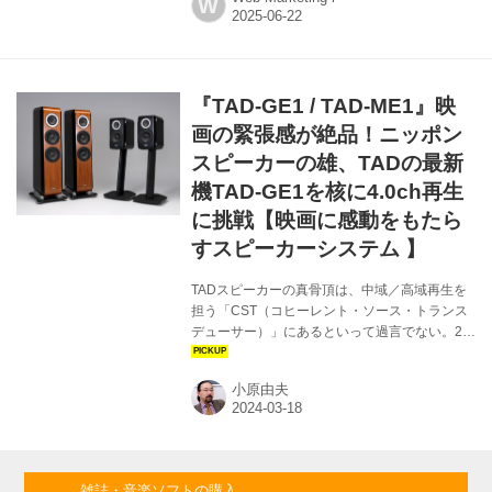
W
年6月21日（土）・22日（日）の2日間にわたっ
て、東京国際フォーラムにて開催される。今回
は70以上の企業・団体が出展しており、例年通
り、魅力的な製品を間近で体験できる貴重な場
となっている。ここではニュース制作スタッフ
『TAD-GE1 / TAD-ME1』映
が気になった製品を紹介していきます（Webマ
ーケティング）。 OTOTEN2025 | 一般社団法人
画の緊張感が絶品！ニッポン
日本オーディオ協会 OTOTEN2025 - 国内最...
スピーカーの雄、TADの最新
機TAD-GE1を核に4.0ch再生
に挑戦【映画に感動をもたら
すスピーカーシステム 】
TADスピーカーの真骨頂は、中域／高域再生を
担う「CST（コヒーレント・ソース・トランス
デューサー）」にあるといって過言でない。2つ
のドライバーユニットを同軸構造で配置し、
TAD-GE1は250Hz〜100kHzという実に8.5オク
小原由夫
ターブの広帯域をひとつのドライバーが受け持
っていると見做せる点音源同軸ユニットであ
る。 Speaker System TAD TAD-GE1 （写真左）
￥5,500,000（ペア）税込 ●型式：3ウェイ3スピ
ーカー・バスレフ型 ●使用ユニット：35mmド
雑誌・音楽ソフトの購入