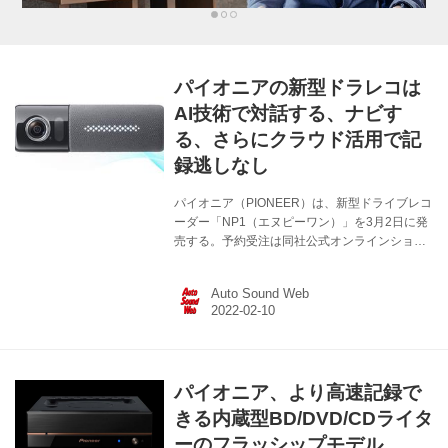
パイオニアの新型ドラレコは
AI技術で対話する、ナビす
る、さらにクラウド活用で記
録逃しなし
パイオニア（PIONEER）は、新型ドライブレコ
ーダー「NP1（エヌピーワン）」を3月2日に発
売する。予約受注は同社公式オンラインショッ
プにて本日2月10日より開始。 ≫パイオニア公
式オンラインショップ 購入プラン NP1 ベーシ
Auto Sound Web
ックプラン ￥65,780（税込希望小売価格） 本
体および通信＋サービス利用料1年分付 NP1 バ
リュープラン ￥93,500（税込希望小売価格）
本体および通信＋サービス利用料3年分付
「NP1」は、前方用と車内／後方用の2カメラ搭
パイオニア、より高速記録で
載、1ユニットドライブレコーダー。そこに、通
信モジュールを内蔵した車載Wi-Fiルーターとし
きる内蔵型BD/DVD/CDライタ
ても機能する製品である。本体にセットで...
ーのフラッシップモデル