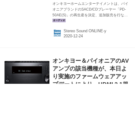
オンキヨーホームエンターテイメントは、パイ
オニアブランドのSACD/CDプレーヤー「PD-
50AE(S)」の再生産を決定、追加販売を行なう
と発表した。価格は￥252,728（税別）。 関連
記事 PD-50AE(S)は今月初旬に、「限定生産分
Stereo Sound ONLINE-y
出荷完了」のアナウンスをしたばかりだが、ユ
ーザーから再販を望む声が多数届いたことで、
今回、再生産を決定したという。ただし具体的
な日程は未定で、詳細は後日発表するという。
また、コロナ禍によって現在は試聴会も休止状
オンキヨー＆パイオニアのAV
態であるが、再販に合わせて再開する予定もあ
るという（こちらも詳細は未定）。 PD-50AE購
アンプの該当機種が、本日よ
入に関するオンライン相談 PD-50AE（S）...
り実施のファームウェアアッ
プデートにより、HDMI 2.1規
格のALLMに対応
オンキヨーホームエンターテイメントは、昨年
発売OnkyoおよびPioneerブランドのAVアンプ
に対して、HDMI 2.1規格のALLM（自動低レイ
テンシーモード）に対応するファームウェアア
ップを、本日より実施する。 ALLMは、対応送
Stereo Sound ONLINE-y
出機器（ゲーム機器など）、および対応受信機