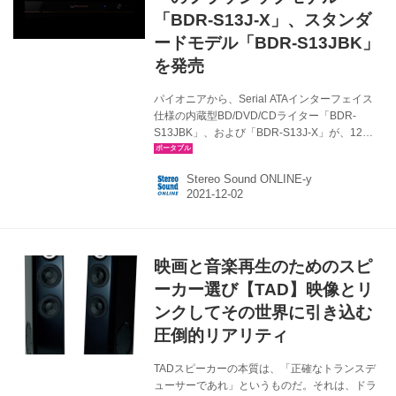
「BDR-S13J-X」、スタンダ
ードモデル「BDR-S13JBK」
を発売
パイオニアから、Serial ATAインターフェイス
仕様の内蔵型BD/DVD/CDライター「BDR-
S13JBK」、および「BDR-S13J-X」が、12月
に発売される。価格はオープンで、想定市場価
格は、BDR-S13JBKが￥25,000前後、BDR-
Stereo Sound ONLINE-y
S13J-Xは￥39,000前後となる。 近年、テレワ
ークの浸透に伴って、会社外での重要なデータ
の保存や、オンライン会議の録画などのよう
な、大容量データの保存機会が増え、光ディス
ク・光学ドライブの需要の高まりが見込まれて
映画と音楽再生のためのスピ
いるという。 そこでパイオニアでは、BDや
BDXL規格のメディア（ディスク）や、アーカ
ーカー選び【TAD】映像とリ
イブ用光学メディアM-DISCへの...
ンクしてその世界に引き込む
圧倒的リアリティ
TADスピーカーの本質は、「正確なトランスデ
ューサーであれ」というものだ。それは、ドラ