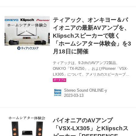
ーバーとKlipschスピーカーで聴くホームシアタ
ー体験会」 ■開催日時 2023年5月20日（土） ・
第1部 10:30～11:30 ・第2部 13:00～14:00 ・第
ティアック、オンキヨー＆パ
3部 15:30～16:30 ※1部、2部、3部の内容は同
じで...
イオニアの最新AVアンプを、
Klipschスピーカーで聴く
「ホームシアター体験会」を3
月18日に開催
ティアックは、9.2chのAVアンプ2製品、
ONKYO「TX-RZ50」、およびPioneer「VSX-
LX305」について、アメリカのスピーカーブラ
ンドKlipschの「REFERENCE PREMIERE」シ
リーズと組み合わせた試聴イベント「最新
Stereo Sound ONLINE-y
ONKYO、Pioneer AVレシーバーとKlipschスピ
ーカーで聴くホームシアター体験会」を、3月
18日（土）に開催する。 最新ONKYO、Pioneer
AVレシーバーとKlipschスピーカーで聴くホーム
シアター体験会 ■開催日時 2023年3月18日
パイオニアのAVアンプ
（土） 第1部 10:30～11:30 第2部 13:00～14:00
第3部 1...
「VSX-LX305」とKlipschス