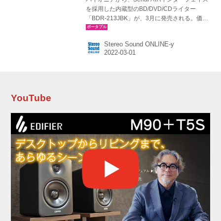
を採用した内蔵型のBD/DVD/CDライター
「BDR-213JBK」が、3月に発売される。価格
はオープンで、想定市場価格は￥17,500前後。
BDR-213JBKは、同社ライター群の中ではエン
Stereo Sound ONLINE-y
トリーモデルとなる製品で、テレワークなどの
浸透によって大容量のデータ保存の機会が増え
たことに対応して、ラインナップされたライタ
ーとなる。 書き込み対応メディアは、CD、
DVD、BDと多彩で、BD-Rは最高で16倍速の書
き込みが可能。アーカイブ用光学メディアM-
YouTube
DISC（6倍速）にも対応する。 また、オーディ
オCDのデータを忠実に読み取る「Pure...