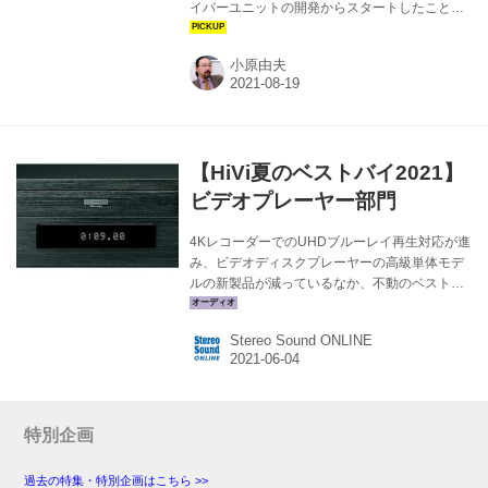
イバーユニットの開発からスタートしたことと
無縁でない。加えて、そのルーツであるパイオ
ニアが、ドライバーユニット（フルレンジスピ
小原由夫
ーカー）の独自開発・製造を足掛かりに誕生
（1937年）したメーカーという点も無視できな
いところだ。 アメリカから招聘されたスピーカ
ーエンジニアBart Locanthiのリーダーシップの
元で開発されたドライバーユニットは、入力信
【HiVi夏のベストバイ2021】
号にいかに忠実な反応をするかという点に特化
し、世界の著名な音楽製作現場のハイレベルな
ビデオプレーヤー部門
要求にいかに応えていくかということを二人三
脚で進めていった成果だ。結果...
4KレコーダーでのUHDブルーレイ再生対応が進
み、ビデオディスクプレーヤーの高級単体モデ
ルの新製品が減っているなか、不動のベストワ
ンを獲得したのはおなじみパナソニックDP-
UB9000。度重なるアップデートで新鮮な魅力
Stereo Sound ONLINE
を保ち続けている。パイオニアのUDP-LX800と
LX500はモデル末期に近づいていると思われる
が、SACDマルチ再生も含めて貴重な存在だ 第
1位：パナソニック DP-UB9000 (Japan
Limited) オープン価格（実勢価格21万円前後）
特別企画
パナソニックが持てる技術力をフル投入して開
発されたUHDブルーレイプレーヤーの最高峰モ
過去の特集・特別企画はこちら >>