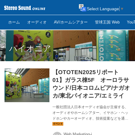
Select Language
▼
ホーム
オーディオ
AV/ホームシアター
管球王国 Web
Yo
パイオニア
【OTOTEN2025リポート
01】ガラス棟5F オーロラサ
ウンド/日本コロムビア/ナガオ
カ/東北パイオニア/エミライ
一般社団法人日本オーディオ協会が主催する、
オーディオやホームシアター、イヤホン・ヘッ
ドホンやカーオーディオ、技術提案などを通じ
て、多様な音とコンテンツの表現を体感でき
る“音の祭典”である「OTOTEN2025」が、2025
Web Marketing-i