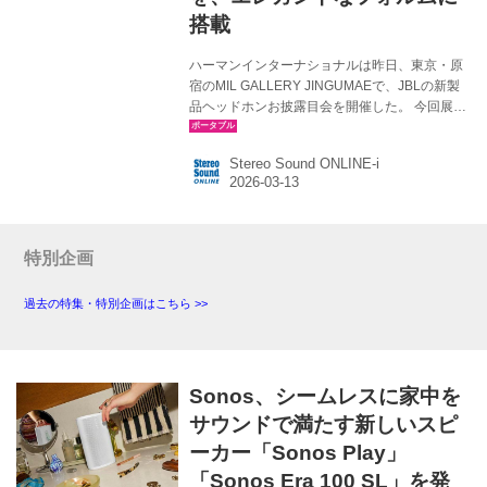
搭載
ハーマンインターナショナルは昨日、東京・原
宿のMIL GALLERY JINGUMAEで、JBLの新製
品ヘッドホンお披露目会を開催した。 今回展示
されたのはいずれもBluetoothヘッドホンで、オ
ーバーイヤータイプの「Live 780NC」とオンイ
Stereo Sound ONLINE-i
ヤータイプの「Live 680NC」というラインナッ
プだ。ちなみにJBLのLiveシリーズでオンイヤ
ータイプが発売されるのは、日本では初めてと
のことだ。 新製品2モデルで特筆すべきはカラ
ーバリエーションの充実で、Live 780NCはブラ
特別企画
ック、ブルー、オレンジ、シャンパン、ホワイ
ト（ヨドバシカメラ限定）、Live 680NCはブラ
過去の特集・特別企画はこちら >>
ック、ブルー...
Sonos、シームレスに家中を
サウンドで満たす新しいスピ
ーカー「Sonos Play」
「Sonos Era 100 SL」を発