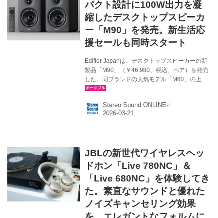
だ。 接続端子は、入力がUSB-C、光/同軸デジ
パクト設計に100W出力を凝
タル、出力はアナログRCA...
縮したデスクトップスピーカ
ー「M90」を発売。新生活応
援セールも同時スタート
Edifier Japanは、デスクトップスピーカーの新
製品「M90」（￥46,980、税込、ペア）を発売
した。同ブランドの人気モデル「M60」の上位
機で、デュアルClass-D＆高効率電源により、
100W RMSの力強いサウンドを実現。小型筐体
Stereo Sound ONLINE-i
ながら50Hzの低音から緻密な高音まで、原音に
忠実でより臨場感あるリスニング体験を提供す
るという。 「M90」の主な特長
●W133×H212×D225mmのコンパクトなボディ
に、4インチのロングストロークアルミミッドバ
JBLの新世代ワイヤレスヘッ
スドライバーと、1インチのシルクドーム型ツイ
ーターを搭載。 高効率デュアルClass-Dアンプ
ドホン「Live 780NC」＆
により、力強く、緻密で躍動感のある...
「Live 680NC」を体験してき
た。素直なサウンドと優れた
ノイズキャンセリング効果
を、エレガントなフォルムに