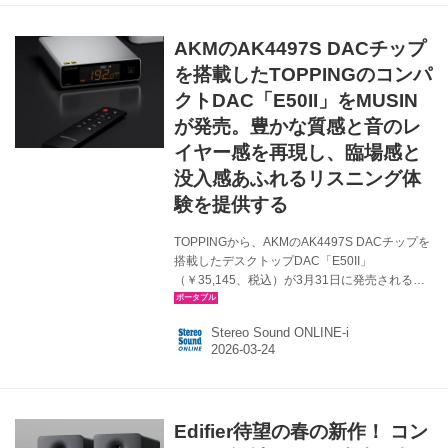
ンドを実現する。USB Type-C経由でのロスレス
オーディオ再生に対応し、最大48kHz/25ビット
AKMのAK4497S DACチップ
の再生も可能だ。 「Go 5」の主な特長 ●JBLプ
ロサウンドを最小サイズに凝縮 ●USB Type-C接
を搭載したTOPPINGのコンパ
続によるロスレス...
クトDAC「E50II」をMUSIN
が発売。豊かな質感と音のレ
イヤー感を再現し、臨場感と
没入感あふれるリスニング体
験を提供する
TOPPINGから、AKMのAK4497S DACチップを
搭載したデスクトップDAC「E50II」
（￥35,145、税込）が3月31日に発売される。3
月24日から予約受付を開始している。 E50II
は、W155✕H41✕D129mm、重さ465gという
Stereo Sound ONLINE-i
コンパクトな筐体に、AKMのAK4497S DACチ
ップを搭載。進化した「VELVET SOUNDテク
ノロジー」を基盤とした、卓越したデコード性
能を有している。低域から高域まで、豊かな質
感と音のレイヤー感を再現し、臨場感と没入感
Edifier待望の春の新作！ コン
あふれるリスニング体験を提供するとのこと