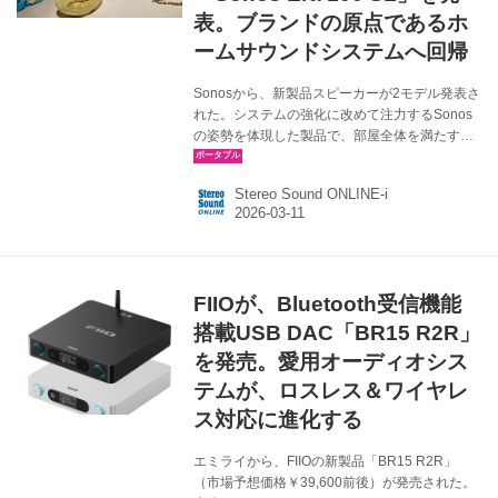
表。ブランドの原点であるホ
ームサウンドシステムへ回帰
Sonosから、新製品スピーカーが2モデル発表さ
れた。システムの強化に改めて注力するSonos
の姿勢を体現した製品で、部屋全体を満たすパ
ワフルなサウンドを生み出す設計、部屋ごとに
システムをシームレスに導入・拡張でき、時間
Stereo Sound ONLINE-i
とともにユーザーの暮らしに寄り添いながら広
がっていくリスニング体験を提供するラインナ
ップとのことだ。 Sonos Play ￥49,800（税
込、4月末発売予定） Sonos Era 100 SL
￥29,800（税込、4月上旬発売予定） Sonos
FIIOが、Bluetooth受信機能
Playは、Sonos製品の中でもっとも汎用性の高
いスピーカーとして、自宅でも外出先でもシー
搭載USB DAC「BR15 R2R」
ムレスに楽しめるように設計され...
を発売。愛用オーディオシス
テムが、ロスレス＆ワイヤレ
ス対応に進化する
エミライから、FIIOの新製品「BR15 R2R」
（市場予想価格￥39,600前後）が発売された。