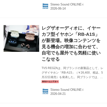
正規販売店で販売される。価格は￥39,990（税
Stereo Sound ONLINE-i
込）。本体カラーはBlack & BrassとCreamの2
色。 Stockwell IIIは、どこに置いてもMarshallの
シグネーチャーサウンドを楽しめるアイテムと
のこと。ダイナミック・ラウドネス機能によ
り、音量に応じて最適なトーンバランスに自動
レグザオーディオに、イヤー
調整、小音量時には楽曲のディテイルや明瞭さ
を保つため、低音域と...
カフ型イヤホン「RB-A1S」
が新登場。映像コンテンツを
見る機会の増加に合わせて、
自宅でも屋外でも気軽に使い
こなせる
TVS REGZAは、同ブランドの新製品として、レ
グザイヤホン「RB-A1S」（￥26,400、税込、5
月22日発売）を発表した。 同ブランドでは、映
像コンテンツを見る機器の市場が拡大している
ことを受けて、DLPプロジェクターやゲーミン
Stereo Sound ONLINE-i
グモニターといった製品をラインナップしてい
る。今回はそこに加えて、音を気軽に楽しめる
イヤホンをラインナップに加えたことになる。
形状は最近人気の高いイヤーカフ型を採用。ふ