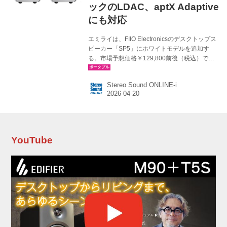
ックのLDAC、aptX Adaptive
にも対応
エミライは、FIIO Electronicsのデスクトップス
ピーカー「SP5」にホワイトモデルを追加す
る。市場予想価格￥129,800前後（税込）で、4
月24日の発売予定。昨年発売されたブラックモ
デルと合わせて2色展開となる。 SP5は、5.25
Stereo Sound ONLINE-i
インチウーファーと1インチツイーターによる2
ウェイ構成を採用した、本格派アクティブスピ
ーカー。片側最大60W＋20Wの4チャンネル独
立出力により、音の厚みと解像感を両立したパ
ワフルな再生を実現するという。 接続端子は、
XLRバランス入力に加え、BluetoothはLDAC、
YouTube
aptX Adaptiveでの伝送が可能、さらに10バンド
PEQ（パラメト...