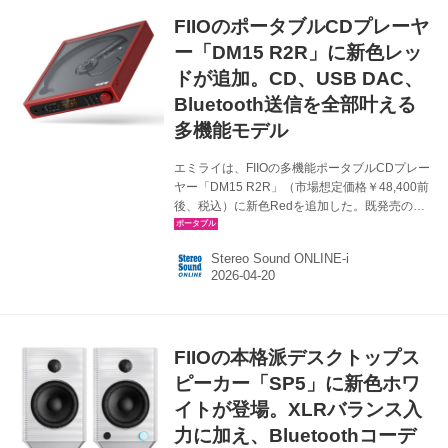
たつのパーツがワイヤーでつながれており、こ
FIIOのポータブルCDプレーヤ
れで耳たぶを挟む形で装着する。イヤーピース
を耳の中に入れるタイプとは違い、装着感も快
ー「DM15 R2R」に新色レッ
適で長時間つけていても疲れにくいのがポイン
ドが追加。CD、USB DAC、
トだ。同社ではオフィ...
Bluetooth送信を全部叶える
多機能モデル
エミライは、FIIOの多機能ポータブルCDプレー
ヤー「DM15 R2R」（市場想定価格￥48,400前
後、税込）に新色Redを追加した。既発売の
Black/Silver/Whiteと合わせて4色展開となる。
DM15 R2Rは独自開発のR2R DACを搭載、CD
Stereo Sound ONLINE-i
再生に留まらず、最大384kHz/32ビット対応の
USB DAC、aptX Adaptive対応のBluetooth送
信、デジタル出力を1台で実現し、現代に即した
機能とポータブルCDプレーヤーならではのサウ
ンドを融合した。25.5mmのスリムな筐体に、
FIIOの本格派デスクトップス
バッテリー損耗を防ぐDESKTOP MODEや
1150mW（32Ω/バランス）の...
ピーカー「SP5」に新色ホワ
イトが登場。XLRバランス入
力に加え、Bluetoothコーデ