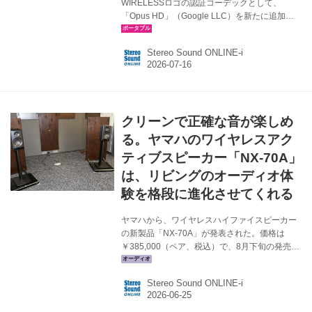
WIRELESSロゴの認証コーデックとして、
「Opus HD」（Google LLC）を新たに追加し
たと発表した。 スマートフォンやデジタルオー
ディオプレーヤーと、ヘッドホン/イヤホンや小
Stereo Sound ONLINE-i
型のスピーカーとをワイヤレス接続して音楽を
楽しむスタイルは広く認知されており、そこで
は「Bluetooth Low Energy」（BLE）の普及も
進んでいる。今回は、BLE にも対応したHi-Res
AUDIO WIRELESS認証コーデックとして、
クリーンで正確な音が楽しめ
Opus HDを追加することが決定したそうだ。 ま
た近年、ヘッドホン/イヤホン製品について多様
る。ヤマハのワイヤレスアク
な形態・装着...
ティブスピーカー「NX-70A」
は、リビングのオーディオ体
験を格段に進化させてくれる
ヤマハから、ワイヤレスハイファイスピーカー
の新製品「NX-70A」が発表された。価格は
￥385,000（ペア、税込）で、8月下旬の発売を
予定している。 ヤマハでは、これまでも「NX-
N500」などのアクティブスピーカーを発売して
Stereo Sound ONLINE-i
きた。それらもWiFi機能を内蔵し、ハイレゾス
トリーミングサービスやPC、NASに保存した楽