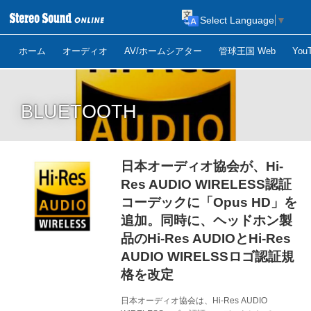
Select Language
▼
ホーム
オーディオ
AV/ホームシアター
管球王国 Web
Yo
BLUETOOTH
日本オーディオ協会が、Hi-
Res AUDIO WIRELESS認証
コーデックに「Opus HD」を
追加。同時に、ヘッドホン製
品のHi-Res AUDIOとHi-Res
AUDIO WIRELSSロゴ認証規
格を改定
日本オーディオ協会は、Hi-Res AUDIO