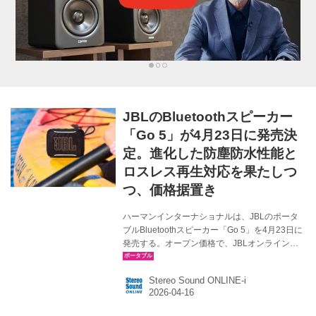
JBLのBluetoothスピーカー
「Go 5」が4月23日に発売決
定。進化した防塵防水性能と
ロスレス再生対応を果たしつ
つ、価格据置き
ハーマンインターナショナルは、JBLのポータ
ブルBluetoothスピーカー「Go 5」を4月23日に
発売する。オープン価格で、JBLオンラインス
トア販売価格は￥7,700（税込）。 Go 5は手の
ひらに収まるコンパクトな本体に、強化された
Stereo Sound ONLINE-i
アンプ部と改良された45mm径ダイナミックド
ライバーを搭載、このコンパクトさからは想像
できないほど力強く、クリアーなJBLプロサウ