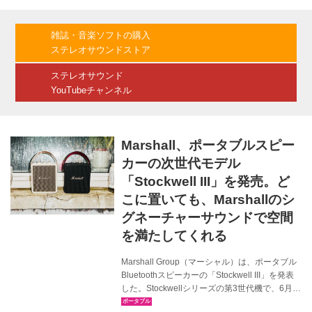
曲の再生が可能だった。 今回のNX-70Aはそう
いった経験を踏まえ、さらにスピーカーやアン
プ、そして楽器まで総合的に手掛けているヤマ
雑誌・音楽ソフトの購入
ハとして、ストリーミングからフィジカルメデ
ステレオサウンドストア
ィアまで様々なソースを本格的なサウンドで楽
しめるハイファイスピーカーとして企画されて
ステレオサウンド
いる。 第一の特...
YouTubeチャンネル
Marshall、ポータブルスピー
カーの次世代モデル
「Stockwell III」を発売。ど
こに置いても、Marshallのシ
グネーチャーサウンドで空間
を満たしてくれる
Marshall Group（マーシャル）は、ポータブル
Bluetoothスピーカーの「Stockwell III」を発表
した。Stockwellシリーズの第3世代機で、6月
10日からmarshall.comで、6月26日には全国の