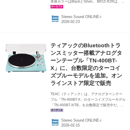
本体カラーはBlackとSilver。 BR15 R2Rは、既
存のオーディオシステムを高音質ワイヤレス対
応にアップグレードするBluetooth受信機能搭載
Stereo Sound ONLINE-i
USB DACだ。クアルコム製フラッグシップチッ
プ「QCC5181」を搭載し、Bluetooth 6.0に対
応。BluetoothコーデックのaptX Losslessや
LDACによるロスレス伝送を実現してくれる。
FIIOの独自開発によるフルバランス24ビット
ティアックのBluetoothトラ
R2R DACを搭載し、RCA×2、XLR×1のアナロ
グ出力と光・同軸デジタル...
ンスミッター搭載アナログタ
ーンテーブル「TN-400BT-
X」に、台数限定のターコイ
ズブルーモデルを追加。オン
ラインストア限定で販売
TEAC（ティアック）は、アナログターンテー
ブル「TN-400BT-X」のターコイズブルーモデル
「TN-400BT-X/TB」を台数限定で販売中だ。オ
ープン価格で、ティアック公式オンラインスト
ア専売モデルとなる。 ベースモデルのTN-
Stereo Sound ONLINE-i
400BT-X は、aptX Adaptive対応Bluetoothトラ
ンスミッターを内蔵し、Bluetoothヘッドホン/ス