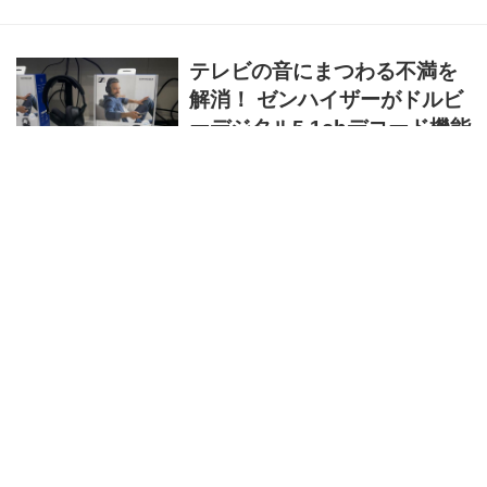
ピーカーでアナログレコードを直接再生できる
アナログターンテーブルだ。 TN-400BT-X/TB
は、南国の海や空をイメージする爽やかなター
テレビの音にまつわる不満を
コイズブルーのラッカー塗装仕上げのキャビネ
ットを採用している。置く場所を選ばない薄型
解消！ ゼンハイザーがドルビ
でコンパクト...
ーデジタル5.1chデコード機能
を備えたBluetoothトランス
ミッター「BTA1 TV
Transmitter」やヘッドホンセ
ット「RS 275」を発売
ゼンハイザーは、テレビやゲームの音声をより
没入感たっぷりに楽しめるBluetoothトランスミ
ッター「BTA1 TV Transmitter」（￥25,300、税
込）と、ヘッドホンとのセット「RS 275」
（￥49,280、税込）を2月17日に発売する。 同
Stereo Sound ONLINE-i
社によると、グローバルでは毎日テレビを見る
人は92％にのぼり、毎週20時間ほどは視聴して
いるそうだ。そこでは映像だけでなくサウンド
でも迫力や没入感を求めているが、近年の薄型
テレビはスピーカーのサイズや設置スペースの
特別記事