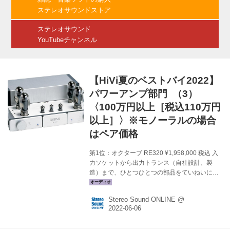
ウェア面で画期的な進化を遂げている。その主
ステレオサウンドストア
な内容は①独自のアップミックス機能とな...
ステレオサウンド
YouTubeチャンネル
【HiVi夏のベストバイ2022】
パワーアンプ部門 （3）
〈100万円以上［税込110万円
以上］〉※モノーラルの場合
はペア価格
第1位：オクターブ RE320 ¥1,958,000 税込 入
力ソケットから出力トランス（自社設計、製
造）まで、ひとつひとつの部品をていねいに選
別し、熟練の職人による手作業で仕上げられる
オクターブのステレオ仕様のパワーアンプだ。
Stereo Sound ONLINE @
真空管KT150を5極管接続でプッシュプル動作さ
せるシステムで、随所に最高峰パワーアンプ、
Jubilee Mono SEの開発で培った技術、ノウハ