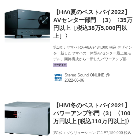
ウが生かされている。押し出しの強い濃密なサ
ウンドは実に魅惑的。聴き手をグイグイと引き
【HiVi夏のベストバイ2022】
寄せる不思議な力を感じる。（藤原） メーカー
サイトへ ＞ 第1位：ソウリューション 711
AVセンター部門 （3）〈35万
¥7,150,000 税込 ハイエンドクラス...
円以上［税込38万5,000円以
上］〉
第1位：ヤマハ RX-A8A ¥484,000 税込 デザイン
を一新したヤマハの一体型AVセンター最上位モ
デル。回路構成から一新したパワーアンプ部は
電源ラインの強化によってローインピーダンス
化を徹底。スルーレートの向上によりさらに性
Stereo Sound ONLINE @
能を高めた。ナチュラルな質感や躍動感あふれ
る音が見事。また、信号処理も64ビットSoCの
採用で、「SURROUND：AI」などの処理も64
ビット化。サラウンド音場の空間の広がりは自
然かつ伸びやかで、より緻密な再現に驚かされ
【HiVi冬のベストバイ2021】
る。（鳥居） メーカーサイトへ ＞ 関連記事を
見る ＞ 第1位：デノン AVC-X8500HA
パワーアンプ部門（3）〈100
¥550,000 税込 HiVi視聴室のリフ...
万円以上 [税込110万円以上]〉
第1位：ソウリューション 711 ¥7,150,000 税込