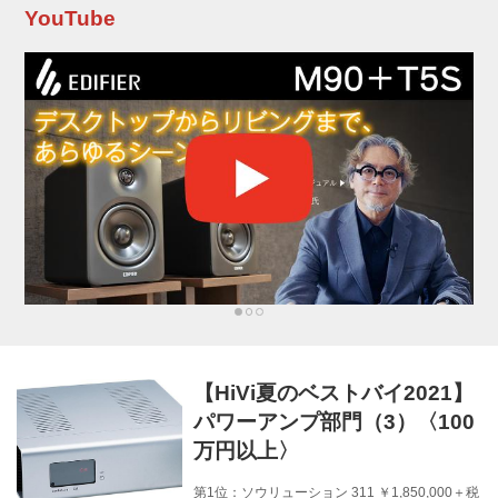
なしが可能。（藤原） メーカーサイトへ ＞ 関
YouTube
連記事を見る ＞ 第2位：ヤマハ RX-A8A
¥418,000 税込 デザインを一新...
【HiVi夏のベストバイ2021】
パワーアンプ部門（3）〈100
万円以上〉
第1位：ソウリューション 311 ￥1,850,000＋税