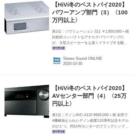
【HiVi冬のベストバイ2020】
カーサイトへ ＞ 関連記事を見る ＞ 第1位：デノ
ン AVC-A110 ¥680,000＋税 13chアンプを収容
パワーアンプ部門（3）〈100
した大掛かりな一体型AVセンタ...
万円以上〉
第1位：ソウリューション 311 ￥1,850,000＋税
比較的コンパクトなアナログパワーアンプだ
が、大型スピーカーをも楽々ドライブする駆動
力の高さに感服。秘密はスイッチング電源によ
る電源部の小型化にあり、4基のスイッチング電
Stereo Sound ONLINE
源回路はすべて独立したメタルハウジングに収
納して放射ノイズを遮断。さらに40,000μFを超
えるフィルターコンデンサーを4基搭載して、大
規模な出力電圧と出力電流を完全安定化してい
る。スピード感と力感が両立したフレッシュな
【HiVi冬のベストバイ2020】
サウンド。（和田） メーカーサイトへ＞ 第2
位：オクターブ RE320 ￥1,530,000＋税 独オク
AVセンター部門（4）〈25万
ターブのステレオパワーアンプのトップエン
円以上〉
ド...
第1位：デノンAVC-A110 ¥680,000＋税 全部で
4機種揃えられたデノン創業110周年記念モデル
のひとつ。同社AVセンターのフラッグシップ機
AVC-X8500Hをベースに、コストや時間の制約