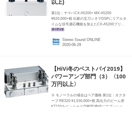
以上)
第1位：ヤマハCX-A5200+ MX-A5200
¥620,000+税 伝家の宝刀シネマDSPにリアルタ
イムな信号適応機能を加えたCX-A5200プリア
ンプと、アナログ伝送の地道な見直しによって
手ごたえ充分な音質向上を達成したMX-A5200
Stereo Sound ONLINE
パワーアンプ。比類なくユニークでありなが
ら、圧倒的な完成度の高さで最先端のマルチチ
ャンネル再生が堪能できるセパレートAVセンタ
ーだ。大規模なサラウンドシステムのネック
は、実のところパワーアンプの音質/駆動力が揃
【HiVi冬のベストバイ2019】
いにくいこと、ヒートアップに時間を要するこ
とにあるのだが、このコンビにそうした心配は
パワーアンプ部門（3）〈100
無用。バランス伝送のメリットも容易に聴き取
万円以上〉
れるし、5ch...
※ モノーラルの場合はペア価格 第1位：オクタ
ーブ RE320 ¥1,530,000+税 高出力のビーム管
KT150をペントード(5極管)接続にてプッシュプ
ル動作としたステレオ・パワーアンプ。出力は
130W×2だが、半導体式アンプに比べてもっと
Stereo Sound ONLINE
ハイパワーに感じられるのが管球式の特色で、
そのうえオクターブのアンプはワイドレンジで