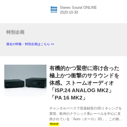
で詰めきれなかった部分をサウンドマネージャ
Stereo Sound ONLINE
ーが一から見直し、音質向上につながるパーツ
を随所に投入、チューニングに時間をかけて仕
上げたモデル。実際に仕上がった音はもう見事
というほかなく、何を聴いても何を観ても間然
するところのない完成度の高い音を実現、熟成
特別企画
型モデルならではの奥深い魅力に心を奪われて
しまった。（山本） メーカーサイトへ＞ 関連記
過去の特集・特別企画はこちら >>
事を見る＞ 第2位：ストームオーディオ ISP.16
...
有機的かつ緊密に溶け合った
極上かつ衝撃のサラウンドを
体感。ストームオーディオ
「ISP.24 ANALOG MK2」
「PA 16 MK2」
チャンネルベースで音楽録音の3Dミキシングを
実現、欧州のクラシック系レーベルを中心に支
持されている「Auro（オーロ）3D」。この画期
的な方式を発案したベルギーのギャラクシース