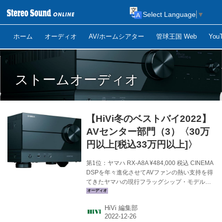
Select Language
▼
ホーム
オーディオ
AV/ホームシアター
管球王国 Web
Yo
ストームオーディオ
【HiVi冬のベストバイ2022】
AVセンター部門（3）〈30万
円以上[税込33万円以上]〉
第1位：ヤマハ RX-A8A ¥484,000 税込 CINEMA
DSPを年々進化させてAVファンの熱い支持を得
てきたヤマハの現行フラッグシップ・モデル。
64ビット信号処理による「SURROUND:AI」の
成熟ぶりがすばらしい。部屋の壁を取り払った
HiVi 編集部
ような広大な空間が現出、夢のようなサラウン
ドサウンドが楽しめる。（山本） メーカーサイ