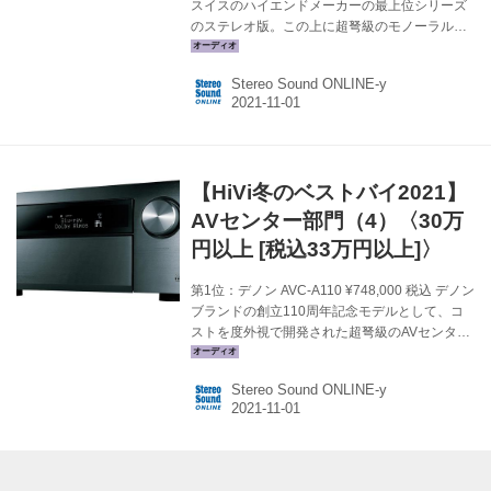
スイスのハイエンドメーカーの最上位シリーズ
のステレオ版。この上に超弩級のモノーラル型
があるが、現実的なサイズはこちらだ。強力な
電源部は大容量のコンデンサーバンクを擁した
Stereo Sound ONLINE-y
リザーブ回路を抱き、スピーカーの挙動に応じ
て瞬時にエネルギーを供給する力がある。ダン
ピングファクター10,000以上は伊達ではなく、
ドライブ力は半端ない。わが愛機でもあり、バ
ージョンアップ（710→711）して3年になる
【HiVi冬のベストバイ2021】
が、益々絶好調だ。（小原） メーカーサイトへ
＞ 第2位：オクターブ RE320 ¥1,683,000 税込
AVセンター部門（4）〈30万
5極管接続のKT150をプッシュプ...
円以上 [税込33万円以上]〉
第1位：デノン AVC-A110 ¥748,000 税込 デノン
ブランドの創立110周年記念モデルとして、コ
ストを度外視で開発された超弩級のAVセンター
だ。ベースモデルはAVC-X8500H。開発にかけ
られる期間やコスト、検証などの制約から、
Stereo Sound ONLINE-y
X8500Hでは泣く泣く見送られた高音質化のた
めの技術、工夫を積極的に投入、既存のAVセン
ターとはまさに別次元の濃密な世界を堪能させ
てくれる。13ch分のパワーアンプの割り振りの
自由度が高く、セパレートアンプに近い使いこ