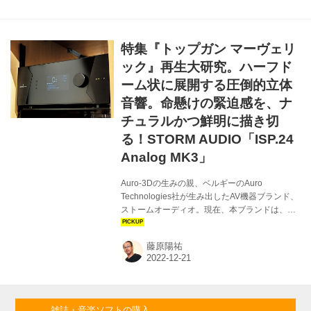
トへ ＞ 関連記事を見る ＞ 第2位：デノン AVC-
X8500HA ¥550,000 税込 旧AVC-X8500Hをベー
スに、8K/60p、4K/120p映像のパススルーな
特集『トップガン マーヴェリ
ど、HDMI2.1規格をサポート(入力1系統、出力2
系統)したデノンAVセンターの最...
ック』再生大研究。ハーフド
ーム状に展開する圧倒的立体
音響。命懸けの緊迫感を、ナ
チュラルかつ鮮明に描き切
る！STORM AUDIO「ISP.24
Analog MK3」
Auro-3Dの生みの親、ベルギーのAuro
Technologies社が生み出したAV機器ブランド、
ストームオーディオ。現在、本ブランドは、
Immersive Audio Technologies Groupに移管さ
れて運営されている。そのストーム・オーディ
藤原陽祐
オが送り出すAVプリアンプ、ISPシリーズ
（ISP.16 Analog、ISP.24 Analog、ISP.32
Analog）が第3世代となる「ISP MK3」へと生
まれ変わった。 ハードウェアとしては、新デザ
インの採用にとどまっているようだが、ソフト
雑誌・音楽ソフトの購入