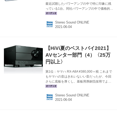
最近試聴したパワーアンプの中で特に印象に残
っている1台。同社パワーアンプの中で価格的に
もっともリーズナブルな存在だが、内容は充実
している。電源部とアンプ回路を徹底的にセパ
Stereo Sound ONLINE
レートし、さらに左右の信号を分けるデュア
ル・モノーラル・レイアウトの採用や、最上位
機種の701、711で使用されているスイッチング
方式の電源回路も投入される。低域から高域ま
で全帯域が躍動的で、魅力あふれるサウンド。
【HiVi夏のベストバイ2021】
（土方） メーカーサイトへ ＞ 第2位：オクター
ブ RE320 ¥1,530,000+税 出力値は低くても高
AVセンター部門（4）〈25万
品位な音の直熱3極管アンプを愛でる真空管ア...
円以上〉
第1位：ヤマハ RX-A8A ¥380,000＋税 これまで
もヤマハの音はきれいないい音だったが、今回
さらに底板を厚くし、基板用厚銅箔採用でより
低インピーダンス化。聴感上のS／Nがさらにア
ップに加え、シャーシと筐体構造を見直してト
Stereo Sound ONLINE
ランスの位置もより前方に移動、その下に第5の
フットを加えて低音はさらに力感をアップ。
RX-A3080サイズのボディに11chアンプを搭
載。同社フラッグシップのセパレート型を超え
てしまった。ニューデザインも◎（和田） メー