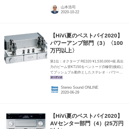
タジオを母体とするストームオーディオ社（フ
山本浩司
ランス）のISP 3D.16ELITE（HiViグランプリ
2018／ブロンズ・アウォード受賞）が第2世代
機に進化、この秋わが国に上陸した。
CONTROL AV CENTER STORM AUDIO ISP.24
ANALOG MK2 ￥2,000,000＋税 ●対応サラウン
【HiVi夏のベストバイ2020】
ドフォーマット：ドルビーアトモス（最高
13.1.10構成）、Auro-3D、DTS:X、ほか ●接
パワーアンプ部門（3）〈100
続...
万円以上〉
第1位：オクターブ RE320 ¥1,530,000+税 高出
力のビーム管KT150をペントード(5極管)接続に
てプッシュプル動作としたステレオ・パワーア
ンプ。出力は130W×2だが、半導体式アンプに
比べてもっとハイパワーに感じられるのが管球
Stereo Sound ONLINE
式の特色で、そのうえオクターブのアンプはワ
イドレンジで解像度が高い。現代的なソノリテ
ィといえる。意匠統一されたコスメティックデ
ザインは、一目で同社製品とわかるアイデンテ
ィティを確立している。ボンネットは外した方
【HiVi夏のベストバイ2020】
が素敵だ。(小原) メーカーサイトへ＞ 関連記事
を見る＞ 第2位：リン KLIMAX TWIN/d
AVセンター部門（4）(25万円
¥1,200,000+税 吟味された素材か...