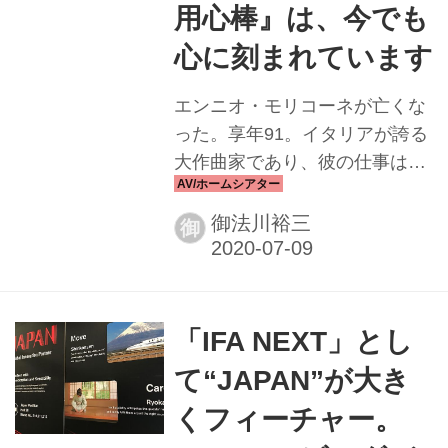
用心棒』は、今でも
心に刻まれています
エンニオ・モリコーネが亡くな
った。享年91。イタリアが誇る
大作曲家であり、彼の仕事は主
に映画音楽で知られている。 モ
リコーネは1928年、ローマ生ま
御法川裕三
御
れ。国立アカデミア母体のサン
タ・チェチーリア音楽院で作曲
を学び、テレビやラジオの音楽
を手掛けたことがキャリアの事
「IFA NEXT」とし
始めであった。'50年代末から映
て“JAPAN”が大き
画音楽にも進出し、'60年代には
一連のマカロニ・ウェスタン作
くフィーチャー。
品で頭角を表している。 モリコ