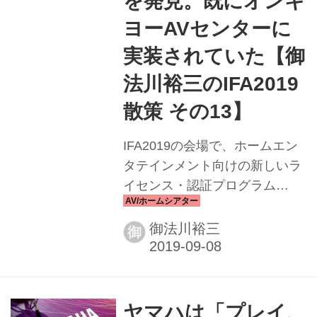
を発見。既にオンキ
の展示が消えてしまったこと
ヨーAVセンターに
だ。これはいかにも寂しい。 し
実装されていた【御
かし先に紹介した「IMAX
Enhance...
法川裕三のIFA2019
散策 その13】
IFA2019の会場で、ホームエン
タテインメント向けの新しいラ
イセンス・認証プログラム
「IMAX Enhanced」のデモが行
なわれていた。IMAXとDTS社
御法川裕三
御
による新たな提案である。彼ら
の目指すものを以下に転載する
（THXに似た認証システムなの
かな）。 ●ショールームに足を
ヤマハは「プレイ、