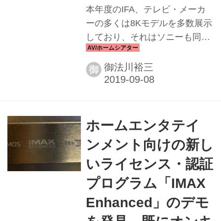
本年度のIFA、テレビ・メーカ
ーの多くは8Kモデルを多数展示
しており、それはソニーも同様
だった。 液晶式98インチ8Kモ
デル「KD-98ZG98」は圧倒的な
御法川裕三
御
存在感をもって、来場者の注目
を集めていた。KD-98ZG98は
79.999ユーロ、85インチサイズ
の「KD-85ZG9」は15.999ユー
ホームエンタテイ
ロで、欧州市場では既に販売さ
ンメント向けの新し
れている。8Kへのシフトは思っ
た以上に加速している印象だ。
いライセンス・認証
しかし、AVファンの我々には残
プログラム「IMAX
念なこともある。８Kテレビに
Enhanced」のデモ
注力するあまり、例えばソニー
のブースからはプロジェクター