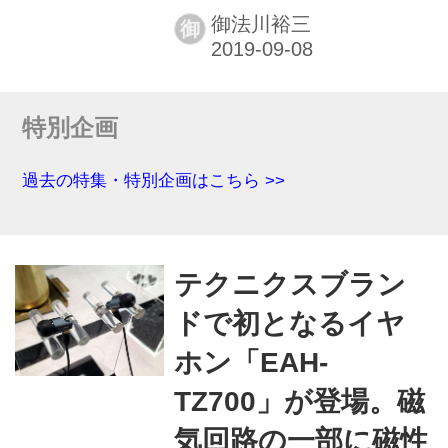
楽器も大きく展示し、企業とし
御法川裕三
御
ての奥深さをアピールしてい
た。 独自の無線を使った再生機
能「MusicCast」に対応する一
特別企画
連のモデル、5000シリーズを代
表とするハイエンドハイファイ
過去の特集・特別企画はこちら >>
機器、サウンド・バー、AVセン
ターはCX-A5200＋MX-A5200な
ど、新製品モデルの発表はなか
ったが、いずれも欧州でのセー
テクニクスブラン
ルスは好調だという。 浜松にあ
ドで初となるイヤ
る企業ミュージアム
「INNOVATION ROAD」でもデ
ホン「EAH-
モされている「バーチャル・ス
TZ700」が登場。磁
テージ」（“ライブの真空パッ
気回路の一部に磁性
ク”がコンセプト。“電気...