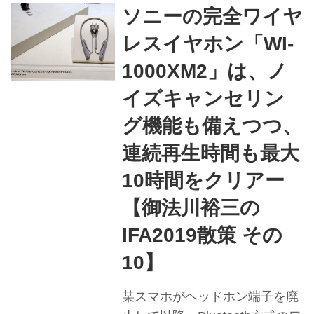
の工夫がある。超低域から
ソニーの完全ワイヤ
100kHzまでの高域をカバーし、
レスイヤホン「WI-
この日はイーグルスの「Hotel
California」を視聴した。 ベタ
1000XM2」は、ノ
な選曲だが、オープニングのア
イズキャンセリン
コースティック12弦ギターの音
グ機能も備えつつ、
色は艶があり、音場も広大なイ
メージにある。ドラムとベース
連続再生時間も最大
がインになるとゴツゴツした実
10時間をクリアー
存感が現れ、ハイハットのサウ
【御法川裕三の
ンドもキラキラと輝く。これは
イヤホンとして侮れない。欧
IFA2019散策 その
州...
10】
某スマホがヘッドホン端子を廃