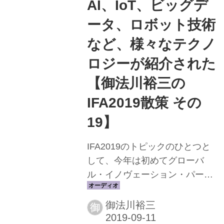
AI、IoT、ビッグデ
ーネが亡くなった翌日、たまさ
ータ、ロボット技術
か本サイトではおなじみの潮晴
男さんにお会いする機会があっ
など、様々なテクノ
たのだが、潮さんは『荒野の用
ロジーが紹介された
心棒』（1964）をリアルに体験
【御法川裕三の
し、「サントラレコードも買っ
たんだよ」と話してくれた。セ
IFA2019散策 その
ルジオ・レオ...
19】
IFA2019のトピックのひとつと
して、今年は初めてグローバ
ル・イノヴェーション・パート
ナーに日本が選ばれ、「IFA
NEXT」として“JAPAN”が大き
御法川裕三
御
くフィーチャーされたことは見