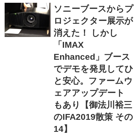
に多い。そうした企業が集まる
ソニーブースからプ
Hall 26に足を踏み入れた際、遠
ロジェクター展示が
くからドラムの実演音が聴こえ
て来た。ぼくはとにかく、ライ
消えた！ しかし
ヴなドラムが大好物なのであ
「IMAX
る。それがハードに、そしてグ
Enhanced」ブース
ルーヴの効いたキレ良いリズム
であると、自然と体が反応して
でデモを発見してひ
しまうのだ。 どこぞで、何が理
と安心。ファームウ
由で生演奏が行われているの
ェアアップデート
か、その音に引き寄せられるが
ごとくフラフラとブースに近づ
もあり【御法川裕三
いてみると、ライ...
のIFA2019散策 その
14】