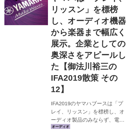
踏み入れ、製品を見て回る中、
リッスン」を標榜
その量に圧倒されることがよく
あります。そんな時に、どの製
し、オーディオ機器
品が最も優れているのか、価格
から楽器まで幅広く
以外のところでどうやって簡単
展示。企業としての
に見分けることができるのか。
●様々なコンテンツが映画館向
奥深さをアピールし
けから家庭向けへとシフトし続
た【御法川裕三の
ける中、映画製作者のビジョン
IFA2019散策 その
を忠実に描いたハイクォリティ
の視聴体験をどうやって見極め
12】
るのか。 ...
IFA2019のヤマハブースは「プ
レイ、リッスン」を標榜し、オ
ーディオ製品のみならず、電子
ドラムやギター、ベースなど、