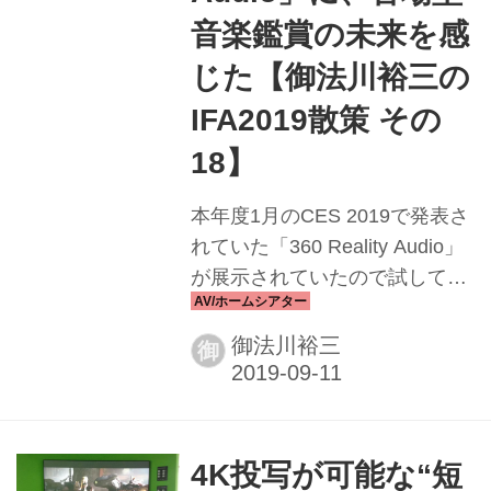
音楽鑑賞の未来を感
じた【御法川裕三の
IFA2019散策 その
18】
本年度1月のCES 2019で発表さ
れていた「360 Reality Audio」
が展示されていたので試してみ
た。オブジェクトベースで制作
された360度全天球型音場とい
御法川裕三
御
う新提案で、既存のサラウンド
に、下部にも音源が配置され
る。 13ものマルチチャンネル音
声から展開され、スピーカーを
4K投写が可能な“短