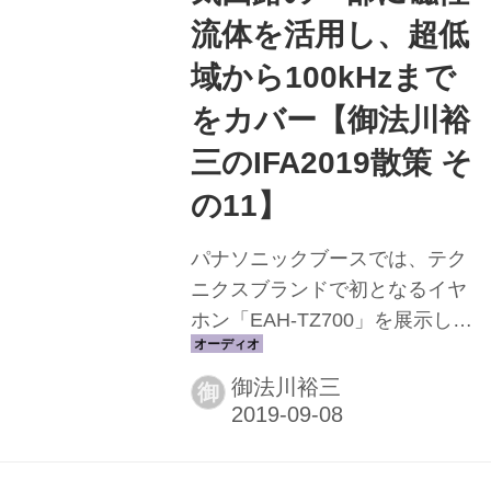
流体を活用し、超低
域から100kHzまで
をカバー【御法川裕
三のIFA2019散策 そ
の11】
パナソニックブースでは、テク
ニクスブランドで初となるイヤ
ホン「EAH-TZ700」を展示して
いた。 10mm径のダイナミック
型ユニットを搭載し、超薄型ア
御法川裕三
御
ルミニウム振動板の歪みを抑え
るために磁気回路の一部に磁性
流体を活用するなど、いくつか