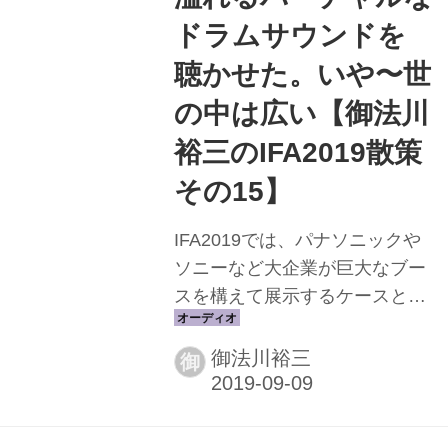
ドラムサウンドを
聴かせた。いや〜世
の中は広い【御法川
裕三のIFA2019散策
その15】
IFA2019では、パナソニックや
ソニーなど大企業が巨大なブー
スを構えて展示するケースと、
中小のメーカーが集合し、小さ
なブースの一角でプレゼンを行
御法川裕三
御
なう例がある。 というか、出展
社数が1,800以上もあるのだか
ら、後者のケースの方が圧倒的