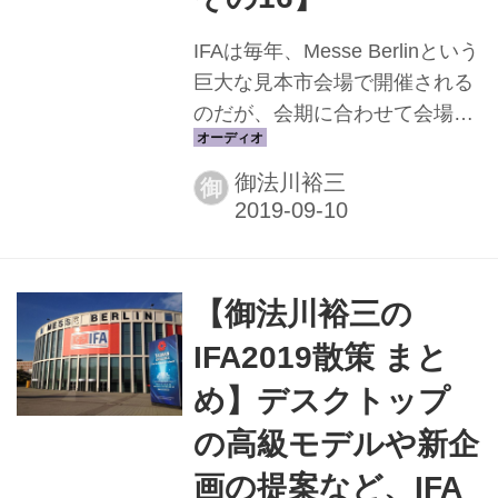
IFAは毎年、Messe Berlinという
巨大な見本市会場で開催される
のだが、会期に合わせて会場外
で展示をするメーカーもいる。
今回のそのひとつがSONOSで
御法川裕三
御
ある。彼らはベルリン市内の
Bridge Studios Berlinを借り切
り、9月4日〜5日でプレゼンテ
ーションを行なっていた。 今回
【御法川裕三の
発表されたのは、Wi-Fiと
IFA2019散策 まと
Bluetoothを搭載するスマートス
ピーカー「Sonos Move」で、
め】デスクトップ
水や衝撃、寒さや暑さ、埃や紫
の高級モデルや新企
外線などと、耐久テストを幾度
画の提案など、IFA
となく繰り返してきた、ヘヴ