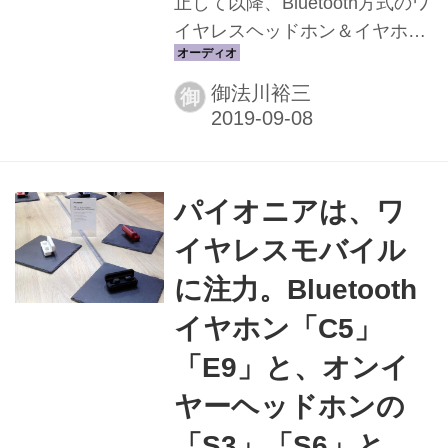
止して以降、Bluetooth方式のワ
イヤレスヘッドホン＆イヤホン
が人気になっているが、ソニー
は完全ワイヤレスの「WF-
御法川裕三
御
1000XM3」を受け継ぐ、ワイヤ
レス・インイヤーモデル「WI-
1000XM2」を発表した。国内導
入は未定だが、欧州では330ユ
パイオニアは、ワ
ーロの予定。 高音質ノイズキャ
イヤレスモバイル
ンセリングプロッセーサーの
「QN1」を搭載、オーバーバン
に注力。Bluetooth
ドタイプのWH-1000XM3と同じ
イヤホン「C5」
プロセッサーで、ハイレゾ級音
「E9」と、オンイ
質を実現させるため、先モデル
譲りの「DSEE HX」ドライバ
ヤーヘッドホンの
ー・システムを採用している。
「S3」「S6」と、