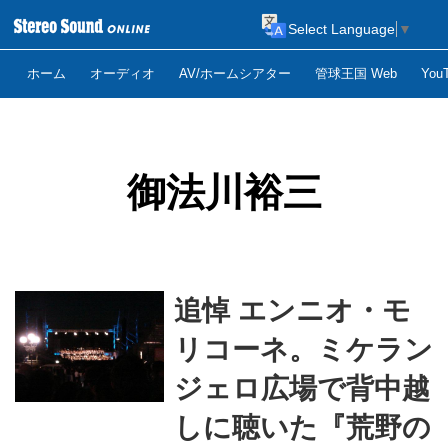
Select Language
▼
ホーム
オーディオ
AV/ホームシアター
管球王国 Web
Yo
御法川裕三
追悼 エンニオ・モ
リコーネ。ミケラン
ジェロ広場で背中越
しに聴いた『荒野の