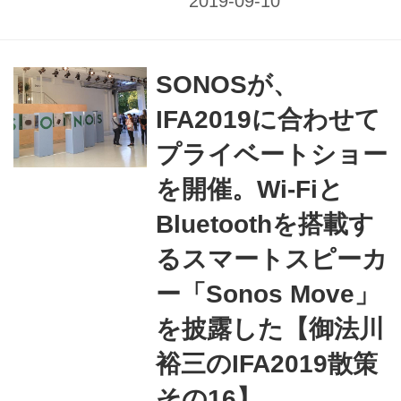
では今ひとつの印象があっ
た……（もちろん、個人的な見
解です）。 しかし、今年のIFA
SONOSが、
ではふたつのメーカーから「シ
IFA2019に合わせて
アター」を意識した短焦点型プ
ロジェクターが展示されてい
プライベートショー
た。 まずはLG。「Cinebeam
を開催。Wi-Fiと
HU85L」の例を挙げると、DLP
Bluetoothを搭載す
方式で4K表示が可能なDMDパ
ネルを使用する。光源はレーザ
るスマートスピーカ
ーで、輝度は最大2,700ルーメ
ー「Sonos Move」
ン、コントラスト比は200万：
を披露した【御法川
1。もちろんHDR10もサポー
ト、スクリーンサイズは90~120
裕三のIFA2019散策
インチ...
その16】