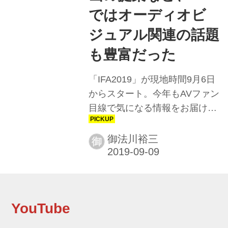
ィ・デューティなモデルになっ
ではオーディオビ
ていた。 Googleアシスタント
ジュアル関連の話題
（日本での対応は2020年初旬を
も豊富だった
予定）とAmazon ...
「IFA2019」が現地時間9月6日
からスタート。今年もAVファン
目線で気になる情報をお届けし
ます！【御法川裕三のIFA2019
散策 その1】 - Stereo Sound
御法川裕三
御
ONLINE 欧州最大のコンシュマ
ー・エレクロニクス・ショー
「IFA 2019」がドイツ・ベルリ
ンで9月6日から開催される。
YouTube
IFAは1924年の初開催から今年
で59回目、ラスベガスで1月に