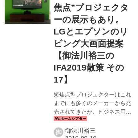
配置すれば再生も可能だが、全
焦点”プロジェクタ
天球とするには足下にも配置し
なくてはならない。今回はソニ
ーの展示もあり。
ーのヘッドホン・イヤホンを使
LGとエプソンのリ
って視聴をしてみた。 ヘッドホ
ビング大画面提案
ンを使った仮想音場を実現させ
るためには、各ユーザーの耳の
【御法川裕三の
形状に合わせた補正が必要とな
IFA2019散策 その
る。なので最初に、専用アプリ
17】
で自分の耳の画像を撮影する。
そして使っているヘッドホンの
短焦点型プロジェクターはこれ
情...
までにも多くのメーカーから発
売されてきたが、ビジネス用途
であったり、家庭内使用の場
合、多くは壁面投写で利用する
御法川裕三
御
など、ホームシアター・ユース