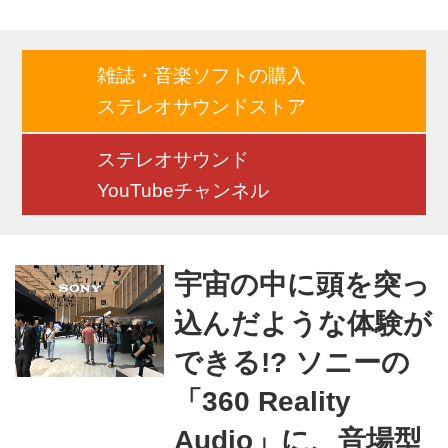
逃せない。 世界各国のスタート
アップや大学、研究開発機関、
IT企業などが集う「IFA NEXT」
雑誌・音楽ソフトの購入
は会場内のHall26で展示されて
ステレオサウンドストア
いたが、ベンチャー企業を中心
に、AI、IoT、ビッグデータ、ロ
ステレオサウンド
ボット技術など、様々なテクノ
YouTubeチャンネル
ロジーが紹介されていた。 パナ
ソニックやソニーなどの大企業
がコンシューマー機を大々的に
宇宙の中に頭を突っ
アピールするのも素晴らしいこ
込んだような体験が
とだが、これら未来に向けての
チャレンジングなアイデアをプ
できる!? ソニーの
レゼンするのも大事なこ...
「360 Reality
Audio」に、音場型