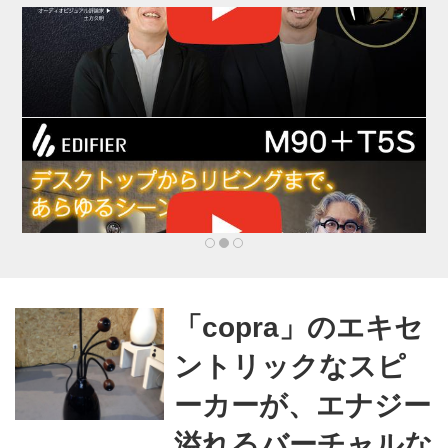
行われる北米のCESと共に、新
製品や新しい技術を発表する場
として、見逃せない見本市であ
る。 昨年までの例を挙げれば、
24万人以上の来場者、1800以上
もの出店数があり、展示面積も
含め、年々拡大の一歩を見せて
いる。基本的にはメーカーの...
「copra」のエキセ
ントリックなスピ
ーカーが、エナジー
溢れるバーチャルな