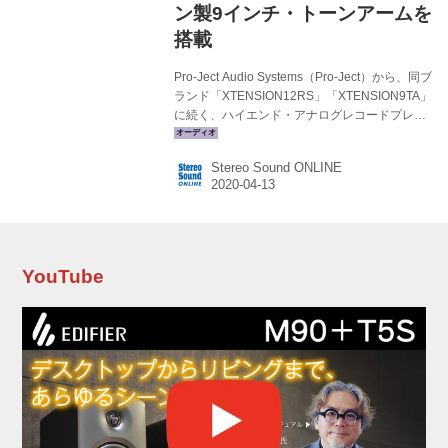
ン製9インチ・トーンアームを
搭載
Pro-Ject Audio Systems（Pro-Ject）から、同ブ
ランド「XTENSION12RS」「XTENSION9TA」
に続く、ハイエンド・アナログレコードプレー
ヤー「XTENSION10TA」が発売される。定価
￥600,000（税別）で、6月下旬の発売予定。
Stereo Sound ONLINE
XTENSION10TAは、最上位機種
XTENSION12RS同様のマグネットサポート式
重量級プラッター、スピードボックスを内蔵し
た高精度な回転制御機構、センターメタルブロ
ックとダンピングコンパウンド層を備えたシャ
ーシ構造を採用。またオルトフォン製9インチシ
YouTube
ョートアームを搭載し、上級機譲りの機能性を
備えながら、取り回...