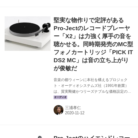
用、シャーシもアルミサンドイッチ構造が使わ
れている。 従来のPHONOBOXシリーズとは違
い、本体サイズはやや大きめで、入力インピー
堅実な物作りで定評がある
ダンス、入力キャパシタンス、入力ゲイン、サ
ブソニックの各設定はフロントパネルで簡単に
Pro-Jectのレコードプレーヤ
設定出来るようになっている。 大きくなったシ
ー「X2」は力強く厚手の音を
ャーシは見...
聴かせる。同時期発売のMC型
フォノカートリッジ「PICK IT
DS2 MC」は音の立ち上がり
が俊敏だ
音楽の都ウィーンに本社を構えるプロジェク
ト・オーディオシステムズ社（1991年創業）
は、質実剛健かつリーズナブルな価格設定のオ
ーディオ機器を製造している。なかでもアナロ
グプレーヤーは得意分野で、ここで紹介する新
三浦孝仁
製品のX2はMM型フォノカートリッジを付属し
ながら17万円という、お買い得なベルトドライ
ブ機だ。 フォノカートリッジはデンマークのオ
ルトフォンとの協業で、音決めはプロジェクト
が行なっている。本機のベースは2Mらしく、楕