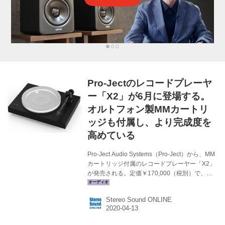
Pro-Jectのレコードプレーヤ
ー「X2」が6月に登場する。
オルトフォン製MMカートリ
ッジも付属し、より完成度を
高めている
Pro-Ject Audio Systems（Pro-Ject）から、MM
カートリッジ付属のレコードプレーヤー「X2」
が発売される。定価￥170,000（税別）で、マ
ット・ブラックとマット・ホワイトは6月下旬、
マット・ウォルナットは6月末の発売予定だ。
Stereo Sound ONLINE
Pro-Jectは、CD（コンパクトディスク）がオー
ディオの主流になり始めた1991年に創業され
た。そのきっかけとなったモデルが「Pro-Ject