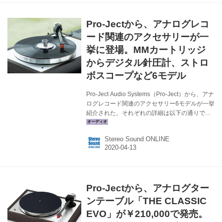
1」というアナログターンテーブルだった。以来
その系譜はX-Lineシリーズに受け継がれてき
Pro-Jectから、アナログレコ
た。今回発売される「X2」は昨年発売された
「X1」の上位機種で、自社製9インチショート
ード関連のアクセサリーが一
アームを装備し、...
挙に登場。MMカートリッジ
からデジタル針圧計、ストロ
ボスコープなど6モデル
Pro-Ject Audio Systems（Pro-Ject）から、アナ
ログレコード関連のアクセサリー6モデルが一挙
紹介された。それぞれの詳細は以下の通りで、
すべて4月下旬発売予定だ。 MCカートリッジ
「PICK/IT/DS2/MC」￥95,000（税別） Pro-
Stereo Sound ONLINE
Jectの最新型フルオリジナルMCカートリッジ。
強靭で電気的絶縁性に優れたポリアミド樹脂の
ボディが採用され、天面にはメタルプレートを
備えている。ポリアミド・ボディは特殊なSLS
プロセス（レーザー焼結技術）により成型され
Pro-Jectから、アナログター
ているため、ボディの内部には空洞がなく、理
想的な無共振構造となっている。主なスペック
ンテーブル「THE CLASSIC
は以下の通り。 ●出力電...
EVO」が￥210,000で発売。