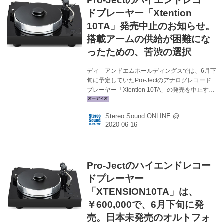
Pro-Jectのハイエンドレコー
円針と丈夫なDJ用カンチレバーを組み合わせた
もの。出力は7mVもある。トーンアームはカー
ドプレーヤー「Xtention
ボン／アルミの2重構造で共振を減らしており、
10TA」発売中止のお知らせ。
9インチ長。軽量で高感度なストレー...
搭載アームの供給が困難にな
ったための、苦渋の選択
ディ—アンドエムホールディングスでは、6月下
旬に予定していたPro-Jectのアナログレコード
プレーヤー「Xtention 10TA」の発売を中止する
と発表した。 同社によると、予定していた搭載
アームの供給が困難となったため、苦渋の選択
Stereo Sound ONLINE @
を下したという。なお、同型アームを搭載した
「Xtention 9TA」については、アームの確保が
出来ていることから販売を継続する。 ※4月13
日の発表記事はこちら Pro-Jectのハイエンドレ
コードプレーヤー「XTENSION10TA」は、
Pro-Jectのハイエンドレコー
￥600,000で、6月下旬に発売。日本未発売のオ
ルトフォン製9インチ・トーンアームを搭載 -
ドプレーヤー
Stereo Sou...
「XTENSION10TA」は、
￥600,000で、6月下旬に発
売。日本未発売のオルトフォ