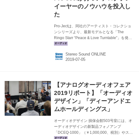
イーヤーのノウハウを投入し
た
Pro-Jectは、同社のアーティスト・コレクショ
ンシリーズより、最新モデルとなる「The
Ringo Starr “Peace & Love Turntable”」を発売
する。価格は￥69,000（税別）で、7月下旬の
発売予定だ。 この新たなコラボレーション・モ
Stereo Sound ONLINE
デルは、Pro-Jectとユニバーサルミュージッ
ク・グループが、リンゴ・スターと彼のオール
スターバンドの30周年を記念して企画された。
ビートルズ解散後、今も尚、充実した活動を継
続中のリンゴ・スターは、厳選されたアーティ
【アナログオーディオフェア
ストや友人達とスーパーグループとして活動し
ている。 今回のターンテーブは、彼自身によっ
2019リポート】「オーディオ
てデザインされた特別なアー...
デザイン」「ディーアンドエ
ムホールディングス」
オーディオデザイン 損保会館503号室には、オ
ーディオデザインの新製品フォノアンプ
「DCEQ-1000」（￥1,000,000、税別）やステ
レオパワーアンプ「DCPW-240」