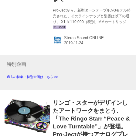
Pro-Jectから、新型ターンテーブルが3モデル発
売された。そのラインナップと型番は以下の通
り。 X1 ￥110,000（税別、MMカートリッジ付
属） ※マット・ウォールナットは11月末、ハイ
グロス・ブラックとハイグロス・ホワイトは12
Stereo Sound ONLINE
月下旬の発売予定 XTENSION9TA
￥400,000（税別） ※ウォールナットバール
（グロスフィニッシュ）とピアノブラック（グ
ロスフィニッシュ）はどちらも12月末予定
XTENSION12RS ￥700,000（税別） ※ピアノ
特別企画
ブラック（グロスフィニッシュ）は11月下旬、
ウォールナットバール（グロスフィニッシュ）
過去の特集・特別企画はこちら >>
は12月下旬の発売予定 1991年、...
リンゴ・スターがデザインし
たアートワークをまとう、
「The Ringo Starr “Peace &
Love Turntable”」が登場。
Pro-Jectが持つアナログプレ