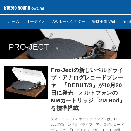
ホーム
オーディオ
AV/ホームシアター
管球王国 Web
Yo
PRO-JECT
Pro-Jectの新しいベルドライ
ブ・アナログレコードプレー
ヤー「DEBUT/S」が10月20
日に発売。オルトフォンの
MMカートリッジ「2M Red」
を標準搭載
ディ—アンドエムホールディングスは、Pro-
Jectの新しいベルドライブ・アナログレコード
プレーヤー「DEBUT/S」（￥110,000、税別）