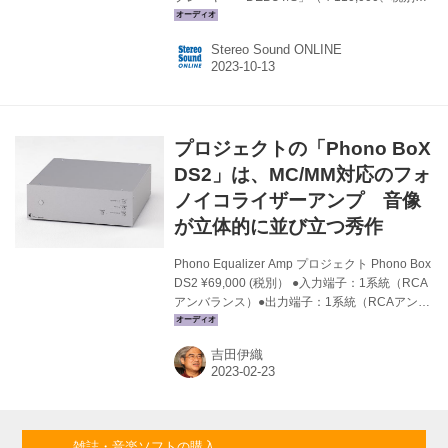
を10月20日（金）に発売する。本体カラーは
BK（ブラック）とMW（ウォールナット）。
Stereo Sound ONLINE
DEBUTは、Pro-Jectが世界戦略モデルとして
2021年に発表したシリーズで、全世界的な大ヒ
ットを記録している。今回のDEBUT/Sは、日本
の強いリクエストに応えオルトフォンのMMカ
ートリッジ「2M Red」を標準搭載したS-Shape
プロジェクトの「Phono BoX
トーンアームモデルとなっている。余計な機能
は排除し、みずみずしくナチュラルなサウンド
DS2」は、MC/MM対応のフォ
キャラクターを備えている。 その主な...
ノイコライザーアンプ 音像
が立体的に並び立つ秀作
Phono Equalizer Amp プロジェクト Phono Box
DS2 ¥69,000 (税別） ●入力端子：1系統（RCA
アンバランス）●出力端子：1系統（RCAアンバ
ランス）●入力インピーダンス：10Ω／50Ω／
100Ω／1kΩ／47kΩ●入力容量：47pF／147pF／
吉田伊織
267pF／367pF●利得：40、45、50、60、
65dB●寸法／重量：W206×H71×D194mm／
1.3kg●問合せ先：デノン・マランツ・D&Mイン
ポートオーディオお客様相談センター
TEL.0570（666）112 アナログプレーヤーで知
雑誌・音楽ソフトの購入