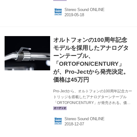
（￥500,000、税別）が展示されている。
Stereo Sound ONLINE
DCEQ-1000は同ブランドの製品としては高額な
モデルになるが、今回はアナログオーディオフ
ェアの来場者のような耳の肥えたオーディオフ
ァンに聴いてもらいたいという狙いで展示した
ようだ。試聴会ではこの両モデルにヤマハのレ
オルトフォンの100周年記念
コードプレーヤーやB&Wのスピーアカー803D
を組み合わせたシステムが使われていた。
モデルを採用したアナログタ
DCEQ-1000の特徴としては、MM/MC対応のフ
ーンテーブル、
ォノイコライザー...
「ORTOFON/CENTURY」
が、Pro-Jectから発売決定。
価格は45万円
Pro-Jectから、オルトフォンの100周年記念カー
トリッジを搭載したアナログターンテーブル
「ORTOFON/CENTURY」が発売される。価格
は￥450,000（税別）で、12月下旬の発売を予
定している。 このモデルは、Pro-Jectが長年の
Stereo Sound ONLINE
パートナーであり、友人であるオルトフォン創
業100周年を祝福するために製作したもの。
Pro-Jectはオルトフォン製カートッジを標準装