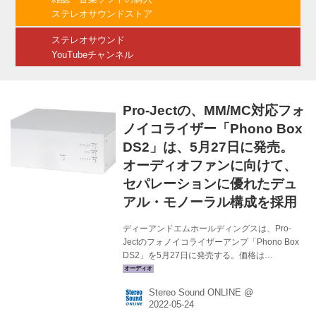
られるプロジェクトのフォノイコライザーアン
ステレオサウンドストア
プは、1998年...
ステレオサウンド
YouTubeチャンネル
Pro-Jectの、MM/MC対応フォ
ノイコライザー「Phono Box
DS2」は、5月27日に発売。
オーディオファンに向けて、
セパレーションに優れたデュ
アル・モノーラル構成を採用
ディーアンドエムホールディングスは、Pro-
Jectのフォノイコライザーアンプ「Phono Box
DS2」を5月27日に発売する。価格は
￥69,000（税別）。 Phono Box DS2 は
MC/MM方式に対応したフォノイコライザーアン
Stereo Sound ONLINE @
プだ。オーディオファンに向けて、セパレーシ
ョンに優れたデュアル・モノーラル構成を採