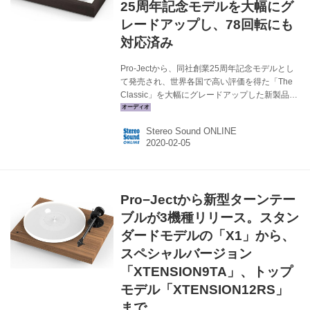
25周年記念モデルを大幅にグ
レードアップし、78回転にも
対応済み
Pro-Jectから、同社創業25周年記念モデルとし
て発売され、世界各国で高い評価を得た「The
Classic」を大幅にグレードアップした新製品
「THE CLASSIC EVO」が発売される。定価
￥210,000（税抜）で、2月12日の発売予定。
Stereo Sound ONLINE
定評のあるオリジナルのサブシャーシー構造
と、70年代のレコード・プレーヤーをモチーフ
にした外観はそのままに、トーンアームやサブ
プラッター等に大きな改良が施こされている。
さらに、オルトフォンのMCカートリッジ
Pro−Jectから新型ターンテー
「Quintet RED」も標準で付属している。 THE
CLASSIC EVOの主な特長は以下の通りだ。 進
ブルが3機種リリース。スタン
化した基本設計 従来の樹脂製...
ダードモデルの「X1」から、
スペシャルバージョン
「XTENSION9TA」、トップ
モデル「XTENSION12RS」
まで