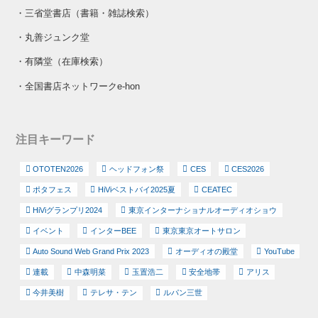
・
三省堂書店（書籍・雑誌検索）
・
丸善ジュンク堂
・
有隣堂（在庫検索）
・
全国書店ネットワークe-hon
注目キーワード
OTOTEN2026
ヘッドフォン祭
CES
CES2026
ポタフェス
HiViベストバイ2025夏
CEATEC
HiViグランプリ2024
東京インターナショナルオーディオショウ
イベント
インターBEE
東京東京オートサロン
Auto Sound Web Grand Prix 2023
オーディオの殿堂
YouTube
連載
中森明菜
玉置浩二
安全地帯
アリス
今井美樹
テレサ・テン
ルパン三世