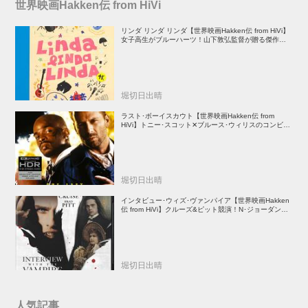
世界映画Hakken伝 from HiVi
リンダ リンダ リンダ【世界映画Hakken伝 from HiVi】
女子高生がブルーハーツ！山下敦弘監督が贈る傑作青春
学園ストーリー！
堀切日出晴
ラスト･ボーイスカウト【世界映画Hakken伝 from
HiVi】トニー･スコット✕ブルース･ウィリスのコンビが
放つ負け犬アクションの決定版！
堀切日出晴
インタビュー･ウィズ･ヴァンパイア【世界映画Hakken
伝 from HiVi】クルーズ&ピット競演！N･ジョーダン監
督吸血鬼ホラー
堀切日出晴
人気記事