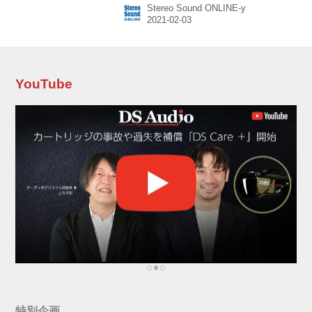
Stereo Sound ONLINE-y
となる製品。シリーズの原点とも言える、英国
BBCのモニタースピーカー「LS3/5a」に近い寸
法とし、そこに最新ユニットを搭載しているの
が特徴となる。型式は、密閉型で2ウェイ・2ス
ピーカーの構成。 関連記事 寸法は、Classic 3/5
のW165×H308×D188mmに対して、Classic 4/5
YouTube
ではW190×H308×...
特別企画