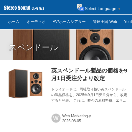
Select Language
▼
ホーム
オーディオ
AV/ホームシアター
管球王国 Web
Yo
スペンドール
英スペンドール製品の価格を9
月1日受注分より改定
トライオードは、同社取り扱い英スペンドール
の製品価格を、2025年9月1日受注分から、改定
すると発表。 これは、昨今の原材料費、エネル
ギー価格、輸送費などの高騰と円安により製品
の仕入れ原価が上昇しており、これまで諸経費
Web Marketing-y
W
の削減をはじめ企業努力により価格の維持に努
力してきたものの、積み重なる高騰は吸収しき
れず、経営を圧迫する事態となっていることを