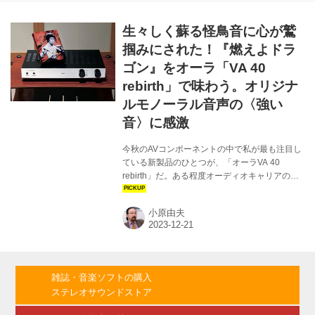
受けての措置になるという。 なお、改定される
のはClassicシリーズの製品で、Aシリーズ、D
生々しく蘇る怪鳥音に心が鷲
シリーズについては受注発注となり、価格はそ
の都度問い合わせてほしい、としている。 スペ
掴みにされた！『燃えよドラ
ンドール製品新価格表（2025年9月1日受注分か
ゴン』をオーラ「VA 40
ら 税込） ●スピーカ...
rebirth」で味わう。オリジナ
ルモノーラル音声の〈強い
音〉に感激
今秋のAVコンポーネントの中で私が最も注目し
ている新製品のひとつが、「オーラVA 40
rebirth」だ。ある程度オーディオキャリアのあ
る人にとって少々懐かしさを感じるこの型番機
は、1980年代終わりから1990年代初めにかけ
小原由夫
て一世を風靡した（というといささか大袈裟だ
が）、ファンクションを極力省いたシンプルな
薄型プリメインアンプで、ブランド創立35周年
のアニバーサリーモデルとしてこの度復活。か
つて英国、韓国と製造国が変遷したが、今回は
雑誌・音楽ソフトの購入
メイド・イン・ジャパンとなる。 今回私に与え
ステレオサウンドストア
られたミッションは、このVA 40 rebirthを使っ
てその映画適性を探れというもの。しかもHiVi