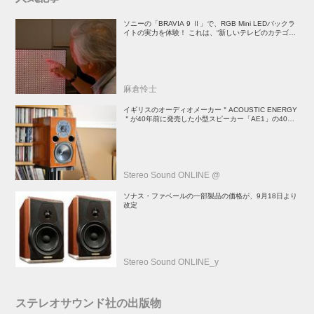
ソニーの「BRAVIA 9 Ⅱ」で、RGB Mini LEDバックラ
イトの実力を体験！ これは、“新しいテレビのカテゴリ
ー” だ（後）：麻倉怜士のいいもの研究所 レポート137
麻倉怜士
イギリスのオーディオメーカー＂ACOUSTIC ENERGY
＂が40年前に発売した小型スピーカー「AE1」の40周
年記念モデル登場！
Stereo Sound ONLINE @
ソナス・ファベールの一部製品の価格が、9月18日より
改定
Stereo Sound ONLINE_y
ステレオサウンド社の出版物