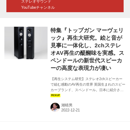
ステレオサウンド
誌創刊4...
YouTubeチャンネル
特集『トップガン マーヴェリ
ック』再生大研究。絵と音が
見事に一体化し、2chステレ
オAV再生の醍醐味を実感。ス
ペンドールの新世代スピーカ
ーの高度な表現力が凄い
【再生システム研究】ステレオ2chスピーカー
で組む感動のAV再生の世界 英国生まれのスピー
カーブランド、スペンドール。日本に紹介され
てはや60年近くの時が流れた本ブランドは、や
はりBBCのモニター・スピーカーと言うイメー
潮晴男
ジが色濃く残る。メーカーとしてのスタートは
1971年だが、創業者の一人であるスペンサー・
ヒューズが開発に携わったコンパクトなLS3/5a
は、ライセンス契約によって多くの派生モデル
を生み出し話題を集めた製品でもある。往年の