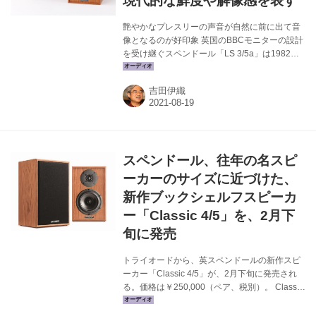
現代的な鮮度や解像感を表す
艶やかなプレスリーの声音が自然に前に出て音
像となるのが好印象 英国のBBCモニターの設計
を受け継ぐスペンドール「LS 3/5a」は1982年
に登場し、ウーファーは11㎝径だった。1998年
にはユニットを一新させたモデルとして「S
吉田伊織
3/5」が登場。ウーファーは14㎝径となり、低域
のゆとりが増し、力強い音を放射できるように
なった次第。2017年には「Classic 3/5」とし
て、さらに新開発したユニットを採用。ウーフ
ァーは15㎝径のEP77ポリマーコーンとなり、
スペンドール、往年の名スピ
ダンプ剤の厚塗りは見られない。ソフトドーム
トゥイーターは、2.2㎝径のワイドエッジ型であ
ーカーのサイズに近づけた、
る。 それと同じユニット構成を採り、バッフ...
新作ブックシェルフスピーカ
ー「Classic 4/5」を、2月下
旬に発売
トライオードから、英スペンドールの新作スピ
ーカー「Classic 4/5」が、2月下旬に発売され
る。価格は￥250,000（ペア、税別）。 Classic
4/5は、2017年に同社より発売された新Classic
シリーズの中の、「Classic 3/5」の後継モデル