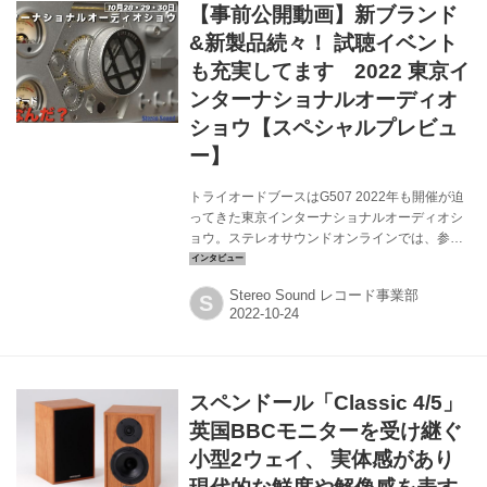
【事前公開動画】新ブランド
オーディオファンの中にはこのスピーカーのユ
ーザーになった人も多いのではないだろうか。
&新製品続々！ 試聴イベント
そのスペンドールが最新のプログラムソースに
も充実してます 2022 東京イ
フォーカスした新製品D-L...
ンターナショナルオーディオ
ショウ【スペシャルプレビュ
ー】
トライオードブースはG507 2022年も開催が迫
ってきた東京インターナショナルオーディオシ
ョウ。ステレオサウンドオンラインでは、参加
を予定しているメーカー、輸入商社を先取りビ
デオ取材。出展する予定の注目新製品情報や試
Stereo Sound レコード事業部
S
聴会の概要、そして各ブランドの魅力を動画で
お伝えいたします！ 今年の東京インターナショ
ナルオーディオショウでは、自社ブランドの真
空管アンプシリーズはもちろん、輸入・販売を
手がけるブランドでもニューフェイスがずらり
スペンドール「Classic 4/5」
揃うトライオードブース。なかでも、メカ好き
オーディオファンの視線を釘付けにする新ブラ
英国BBCモニターを受け継ぐ
ンド HiFI ROSEのプリメインアンプは要チェッ
小型2ウェイ、 実体感があり
クです。英国のスピーカーブラ...