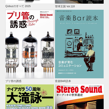
Qobuzのすべて 2025
管球王国 Vol.118
プリ管の誘惑
音楽BAR読本