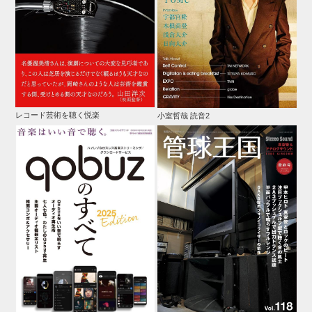
レコード芸術を聴く悦楽
小室哲哉 読音2