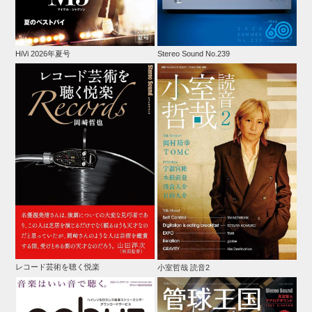
HiVi 2026年夏号
Stereo Sound No.239
レコード芸術を聴く悦楽
小室哲哉 読音2