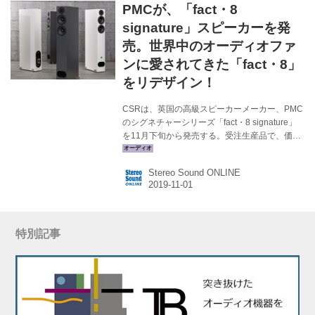
PMCが、「fact・8
ット作を送り続ける英国のPMCが、コンシュー
マー製品の10周年を記念したスペシャル・モデ
signature」スピーカーを発
ルをリリースする。 これらのモデルの元となっ
売。世界中のオーディオファ
た、TB2は発売当時、きりっとした音...
ンに愛されてきた「fact・8」
をリデザイン！
CSRは、英国の高級スピーカーメーカー、PMC
のシグネチャーシリーズ「fact・8 signature」
を11月下旬から発売する。受注生産品で、価格
は￥990,000（ペア。税別）の予定だ。 PMC
は、BBCに在籍していたエンジニアが独立し
Stereo Sound ONLINE
て、1991年に英国で創立したスピーカー専業メ
ーカーだ。放送・映画・音楽制作、マスタリン
グ等、プロフェッショナルスタジオモニタリン
グの環境を支える製品群を送り出している。 新
製品のfact・8 signatureは、同社の家庭用スピ
特別記事
ーカーフラッグシップモデル「fact fenestria」
（日本未発売）の革新性と技術を引き継ぎ、世
界中のオーディオマニア...