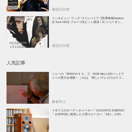
堀切日出晴
インタビュー･ウィズ･ヴァンパイア【世界映画Hakken
伝 from HiVi】クルーズ&ピット競演！N･ジョーダン監
督吸血鬼ホラー
堀切日出晴
人気記事
ソニーの「BRAVIA 9 Ⅱ」で、RGB Mini LEDバックラ
イトの実力を体験！ これは、“新しいテレビのカテゴリ
ー” だ（後）：麻倉怜士のいいもの研究所 レポート137
麻倉怜士
イギリスのオーディオメーカー＂ACOUSTIC ENERGY
＂が40年前に発売した小型スピーカー「AE1」の40周
年記念モデル登場！