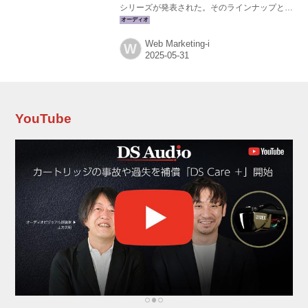
シリーズが発表された。そのラインナップと価
格は以下の通り。 ●ブックシェルフスピーカ
ー： Prophecy 1 市場予想価格￥660,000前後
Web Marketing-i
W
（ペア、税込） ●トールボーイスピーカー：
prophecy 5 市場予想価格￥1,045,000前後（ペ
ア、税込） prophecy 7 市場予想価格
￥1,507,000前後（ペア、税込） prophecy 9 市
場予想価格￥2,090,000前後（ペア、税込） ●セ
ンタースピーカー： prophecy C 市場予想価格...
YouTube