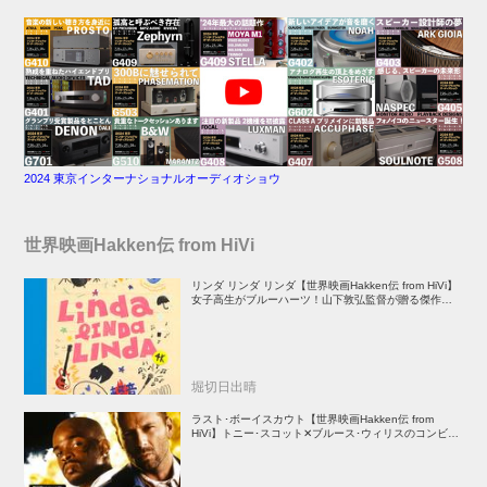
2024 東京インターナショナルオーディオショウ
世界映画Hakken伝 from HiVi
リンダ リンダ リンダ【世界映画Hakken伝 from HiVi】
女子高生がブルーハーツ！山下敦弘監督が贈る傑作青春
学園ストーリー！
堀切日出晴
ラスト･ボーイスカウト【世界映画Hakken伝 from
HiVi】トニー･スコット✕ブルース･ウィリスのコンビが
放つ負け犬アクションの決定版！