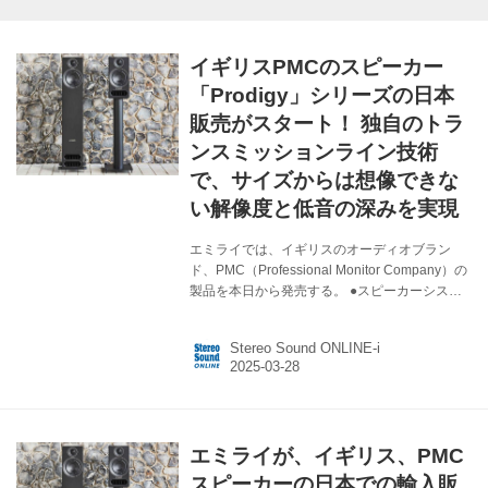
イギリスPMCのスピーカー
「Prodigy」シリーズの日本
販売がスタート！ 独自のトラ
ンスミッションライン技術
で、サイズからは想像できな
い解像度と低音の深みを実現
エミライでは、イギリスのオーディオブラン
ド、PMC（Professional Monitor Company）の
製品を本日から発売する。 ●スピーカーシステ
ム： Prodigy1 （市場予想価格￥275,000前後、
ペア） Prodigy5 （市場予想価格￥440,000前
Stereo Sound ONLINE-i
後、ペア） Prodigyシリーズは同社の設計思想
に基づいて設計されており、アーティストのデ
スクトップやレコーディングスタジオに留まら
ず、自宅シアタールームまで、あらゆる音楽制
作シーンで活躍できる製品という。リアルな演
エミライが、イギリス、PMC
奏の音質を重視し、そのままユーザーの耳に届
けてくれる。 今回登場するのはブックシェルフ
スピーカーの日本での輸入販