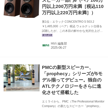
スピーカー部門6（ペア100万
未来につながって欲しいといった願いが込めら
円以上200万円未満［税込110
れているそうだ。同社では現...
万円以上220万円未満］）
第1位：エラック CONCENTRO S 503.2
￥1,485,000（ペア）税込 ウォルナット仕様を
試聴したが、この木目の鮮やかな光沢仕上げ
は、息をのむほどに美しい。傾斜バッフルをは
じめ平行面を拝した念入りな音響設計の造形美
HiVi 編集部
が誇らしい。しかし最大の美点は、濃密な厚み
感やヌケ感を持っての表現力。新生 JET6とアル
ミコーンによる中高域の同軸構造に注目だ。
（亀山） メーカーサイトへ ＞ 関連記事を見る
＞ 第2位：ピエガ Coax 411 ￥1,760,000（ペ
PMCの新型スピーカー、
ア）税込 音楽の重要な音域を同軸構造の中高域
用リボンユニットがカバーすることで音色の統
「prophecy」シリーズが5モ
一感と安定した音像定位を獲得し、ピエガ...
デル揃ってデビュー。独自の
ATLテクノロジーをさらに進
化させて搭載した
エミライから、PMC（The Professional Monitor
Company）の新たなスピーカー「prophecy」