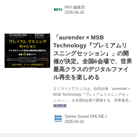
性に優れた同軸ミッドレンジを融合し、指向性
HiVi 編集部
制御と空間再現能力に注力。トランジェントに
優れた音で、高精細なステージ表現も大きな魅
力だ。（土方） メーカーサイトへ ＞ 関連記事
を見る ＞ 第2位：ピエガ Coax 411
￥1,760,000（ペア）税込 ピエガ独自開発のリ
「aurender × MSB
ボン型同軸ユニットと16cmウーファーを組み合
わせたコンパクトな３ウェイモデル。アルミ押
Technology『プレミアムリ
し出し材の美しいキャビネットに組み込み、開
スニングセッション』」の開
発...
催が決定。全国6会場で、世界
最高クラスのデジタルファイ
ル再生を楽しめる
エミライとアクシスは、合同企画「aurender ×
MSB Technology『プレミアムリスニングセッ
ション』」を全国6会場で開催する。世界最高ク
ラスのデジタルファイル再生装置を擁する
aurenderとMSB Technologyのトップモデルを
Stereo Sound ONLINE-i
組み合わせ、オーディオ評論家の解説とともに
その魅力を体感できる完全予約制の特別イベン
トという。 それぞれの開催スケジュールと会
場、アドバイザーは以下の通り。 aurender ×