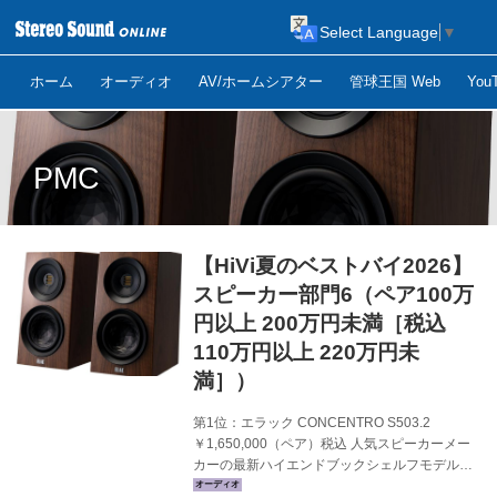
Select Language
▼
ホーム
オーディオ
AV/ホームシアター
管球王国 Web
Yo
PMC
【HiVi夏のベストバイ2026】
スピーカー部門6（ペア100万
円以上 200万円未満［税込
110万円以上 220万円未
満］）
第1位：エラック CONCENTRO S503.2
￥1,650,000（ペア）税込 人気スピーカーメー
カーの最新ハイエンドブックシェルフモデル。
音質が高く評価されるJET6トゥイーターと指向