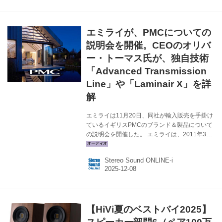
い。（土方） メーカーサイトへ ＞ 関連記事を
見る ＞ 第2位：ピエガ Coax 411
￥1,760,000（ペア）税込 お家芸は、アルミニ
エミライが、PMCについての
ウム押出しで作られたエンクロージャーだけで
はない。450Hz以上を担うリボン型同軸ユニッ
説明会を開催。CEOのオリバ
トは執念の技術のてんこ盛り。その同軸ド...
ー・トーマス氏が、独自技術
「Advanced Transmission
Line」や「Laminair X」を詳
解
エミライは11月20日、同社が輸入販売を手掛け
ているイギリスPMCのブランド＆製品について
の説明会を開催した。 エミライは、2011年3月
の東日本大震災をきっかけに創業し、今年で15
周年を迎える。当時は、日本中が先の見えない
Stereo Sound ONLINE-i
不安に包まれていたが、そんな時期に、自分た
ちにできることで誰かの笑顔や未来に貢献でき
ないかという思いを共有したメンバーによっ
て、同年5月にスタートしている。 社名も “微笑
みのある未来” から名付けられており、そこには
【HiVi夏のベストバイ2025】
ユーザーが箱を開ける瞬間のワクワク感であっ
たり、音を鳴らした時の高揚感が、笑顔のある