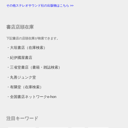
その他ステレオサウンド社の出版物はこちら >>
書店店頭在庫
下記書店の店頭在庫が検索できます。
・
大垣書店（在庫検索）
・
紀伊國屋書店
・
三省堂書店（書籍・雑誌検索）
・
丸善ジュンク堂
・
有隣堂（在庫検索）
・
全国書店ネットワークe-hon
注目キーワード