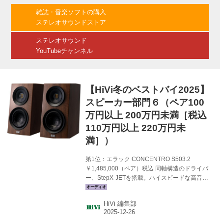
MSB Technology「プレミアムリスニングセッ
雑誌・音楽ソフトの購入
ション」 ●4月25日（土） サウンドピット（名
ステレオサウンドストア
古屋） 講演：山之内 正氏 ●5月16日（土） のだ
や 仙台...
ステレオサウンド
YouTubeチャンネル
【HiVi冬のベストバイ2025】
スピーカー部門６（ペア100
万円以上 200万円未満［税込
110万円以上 220万円未
満］）
第1位：エラック CONCENTRO S503.2
￥1,485,000（ペア）税込 同軸構造のドライバ
ー、StepX-JETを搭載。ハイスピードな高音と
それに負けないレスポンスを誇る低音に脱帽し
た。高域ユニットがJET6となってより強大なエ
HiVi 編集部
ネルギーを低歪みで再現できる。巧みな位相管
理による定位の確かさとスケール感が素晴らし