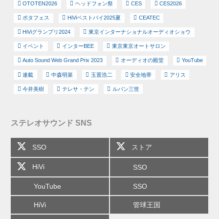
OTOTEN2026
ヘッドフォン祭
CES
CES2026
ポタフェス
HiViベストバイ2025夏
CEATEC
HiViグランプリ2024
東京インターナショナルオーディオショウ
イベント
インターBEE
東京東京オートサロン
Auto Sound Web Grand Prix 2023
オーディオの殿堂
YouTube
連載
中森明菜
玉置浩二
安全地帯
アリス
今井美樹
テレサ・テン
ルパン三世
ステレオサウンド SNS
SSO
ストア
HiVi
SSO
YouTube
SSO
HiVi
管球王国