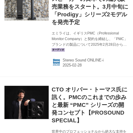
型「Prodig...
売業務をスタート。3月中旬に
「Prodigy」シリーズ2モデル
を発売予定
エミライは、イギリスPMC（Professional
Monitor Company）と契約を締結し、「PMC」
ブランドの製品について2025年2月28日から輸
入代理業務を開始する。 PMCは、1991年にイ
ギリスで設立された高品質スピーカーメーカー
Stereo Sound ONLINE-i
で、プロフェッショナル・オーディオの分野で
高い評価を受けている。レコーディングスタジ
オ、放送局、映画音楽制作でも幅広く採用され
ており、日本ではブックシェルフスピーカーの
「TB1」がホームシアターユーザーに大きな人
CTO オリバー・トーマス氏に
気を集めたことを覚えている方もいらっしゃる
だろう。 エミライ取り扱い製品の第一弾として
訊く。PMCのこれまでの歩み
は、3月中旬にPMCの設計指向を体現した「Pr...
と最新 “PMC” シリーズの開
発コンセプト【PROSOUND
SPECIAL】
世界中のプロフェッショナルから絶大な支持を