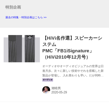
Studios』、ロンドンの『Dean St. Studios』、
ニューヨークの『Dolby Screening Room New
特別企画
York』など、世界中の名だたる現場に導入され
ている。近年はDolby...
過去の特集・特別企画はこちら >>
【HiVi名作選】スピーカーシ
ステム
PMC「FB1iSignature」
（HiVi2010年12月号）
オーディオやオーディオビジュアルの世界は日
進月歩。次々に新しい技術やそれを搭載した新
製品が登場し、入れ替わりも早い。だが同時に
それらは、常に時代の最先端を走っているモデ
ル達でもあり、思い出に残る製品ともいえる。
潮晴男
このシリーズでは、弊社出版物で紹介してきた
名機や名作ソフトに関連した記事を振り返って
みたい。 PMCコンシューマーモデル10周年。
創業者自らのスペシャル・チューン ユニットの
選定とチューニングに秀でた製品づくりで、ヒ