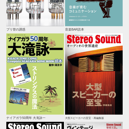
プリ管の誘惑
音楽BAR読本
ナイアガラ50周年 大滝詠一
大型スピーカーの至宝・再編集版