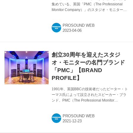
集めている、英国「PMC（The Professional
Monitor Company）」のスタジオ・モニター。
イマーシブ時代に入り、その評価は以前にも増
して高まっている印象で、国内外のDolby
PROSOUND WEB
Atmosスタジオの多くで同社のスタジオ・モニ
ターが採用されている。昨年販売が開始された
最新モデルの“PMC”シリーズも非常に評価が高
く、イマーシブ時代のリファレンスになり得る
ポテンシャルを秘めたスタジオ・モニターと言
創立30周年を迎えたスタジ
っていいだろう。そこで本誌では、昨秋の
『Inter BEE』に合わせて来日した同社の
オ・モニターの名門ブランド
CTO（最高技術責任者）、オリバー・トーマス
「PMC」【BRAND
（O...
PROFILE】
1991年、英国BBCの技術者だったピーター・ト
ーマス氏によって設立されたスピーカー・ブラ
ンド、PMC（The Professional Monitor
Company Limited）。スタジオ用モニター・ス
ピーカーとして唯一、“スピーカーへのベース・
PROSOUND WEB
ローディング・テクノロジーの搭載”を確立した
PMCの製品は、第一線のプロフェッショナルか
ら高い評価を受け、ロサンゼルスの『Capitol