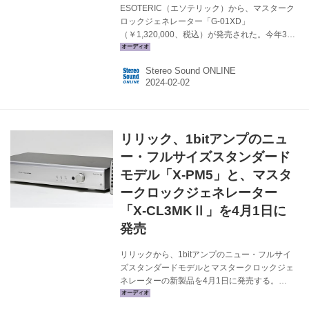
ESOTERIC（エソテリック）から、マスターク
ロックジェネレーター「G-01XD」
（￥1,320,000、税込）が発売された。今年3月
の発売を予定している。 G-01XDは、デジタル
プレーヤーの音楽表現力の向上を目指して開発
Stereo Sound ONLINE
された 、独自のOCXO（Oven Controlled
Crystal Oscillator）クロック・モジュール
「Master Sound Discrete Clock」を搭載したマ
スタークロックジェネレーターだ。「K-01」
「N-01」シリーズを始め、10MHz外部クロック
リリック、1bitアンプのニュ
の接続が可能な様々なデジタルプレーヤーの音
楽再生能力を余すところなく引き出してくれ
ー・フルサイズスタンダード
る。 ...
モデル「X-PM5」と、マスタ
ークロックジェネレーター
「X-CL3MKⅡ」を4月1日に
発売
リリックから、1bitアンプのニュー・フルサイ
ズスタンダードモデルとマスタークロックジェ
ネレーターの新製品を4月1日に発売する。
●1bitプリメインアンプ X-PM5 ￥220,000（税
込、シルバー、ブラック） ●マスタークロック