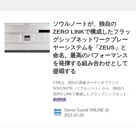
ター「SWD-CL10OC...
ソウルノートが、独自の
ZERO LINKで構成したフラッ
グシップネットワークプレー
ヤーシステムを「ZEUS」と
命名。最高のパフォーマンス
を発揮する組み合わせとして
提唱する
CSRは、同社の高級オーディオブランド
SOULNOTE（ソウルノート）から、独自の
ZERO LINKで構成したフラッグシップネットワ
ークプレーヤーシステム「ZEUS」（ZERO
LINK ULTIMATE SYSTEM）の販売をスタートす
Stereo Sound ONLINE @
る。 同社では今年6月に、究極のリンクである
ZERO LINKを用いたD/Aコンバーター「D-3」、
ネットワークトランスポート「Z-3」、10MHz
クロックジェネレーター「X-3」、クロックケー
ブル「RCC-1」を発表した。 ZERO LINK接続