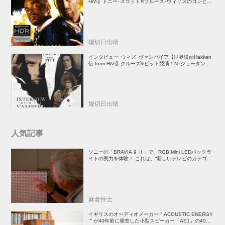
HiVi】トニー･スコット✕ブルース･ウィリスのコンビが
放つ負け犬アクションの決定版！
堀切日出晴
インタビュー･ウィズ･ヴァンパイア【世界映画Hakken
伝 from HiVi】クルーズ&ピット競演！N･ジョーダン監
督吸血鬼ホラー
堀切日出晴
人気記事
ソニーの「BRAVIA 9 Ⅱ」で、RGB Mini LEDバックラ
イトの実力を体験！ これは、“新しいテレビのカテゴリ
ー” だ（後）：麻倉怜士のいいもの研究所 レポート137
麻倉怜士
イギリスのオーディオメーカー＂ACOUSTIC ENERGY
＂が40年前に発売した小型スピーカー「AE1」の40周