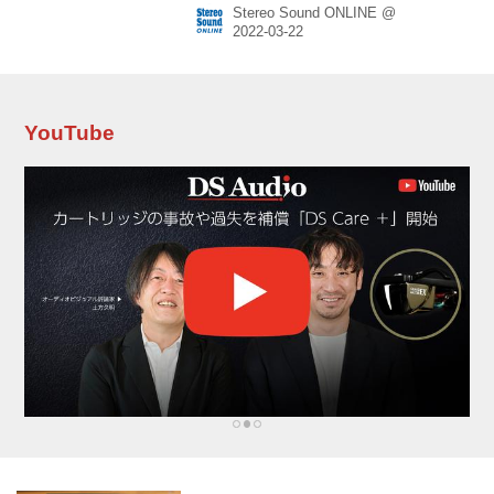
Stereo Sound ONLINE @
ジェネレーター X-CL3MKⅡ ￥176,000（税
込） X-PM5は、Fundamental/Nmode社のサウ
ンドマネージャー鈴木 哲氏の設計・監修による
フルサイズアンプ第二弾。グラウンドにこだわ
った新規筐体設計で、「X-PM9」と同サイズの
大型Rコアトランスを1基搭載し、電源部も新た
YouTube
に設計された。 従来にない高いS/Nと広大なダ
イナミックレンジ、より...