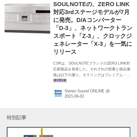
SOULNOTEの、ZERO LINK
ネットワークプレーヤーシステムは、これらの
機器を組み合わせることで最高のパフォーマン
対応3rdステージモデルが7月
スを発揮する。そこで同社...
に発売。D/Aコンバーター
「D-3」、ネットワークトラン
スポート「Z-3」、クロックジ
ェネレーター「X-3」を一気に
リリース
CSRは、SOULNOTEブランドのZERO LINK対
応新製品を発表した。それぞれの型番と税込価
格は以下の通り。カラリングはプレミアム・シ
ルバーとプレミアム・ブラックをラインナップ
し（クロックケーブルは除く）、すべて7月に発
Stereo Sound ONLINE @
売される。 ●D/Aコンバーター：D-3
￥1,760,000 ●ネットワークトランスポート：Z-
3 ￥1,056,000 ●10MHzクロックジェネレータ
ー：X-3 ￥352,000 ●クロックケーブル：RCC-1
￥132,000 SOULNOTEではこれまでに3rdステ
特別記事
ージモデルとして、SACD/CDプレーヤー「S-
3ver.2」、プリアンプ「P-3」を発売し...