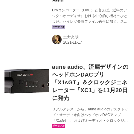
D/Aコンバーター（DAC）と言えば、近年のデ
ジタルオーディオにおける中心的な機材のひと
つだ。ハイレゾ楽曲ファイル再生に加え、スト
リーミング再生が活況となっている最新シーン
でもその存在は大きく、事前の予想を超えるク
土方久明
ォリティのモデルに出会うこともたびたびあ
る。今回紹介するaune audioのヘッドホンDAC
アンプ「X1sGT」とオーディオ・クロックジェ
ネレーター「XC1」もそうだ。 aune audio ヘ
ッドホンアンプ/USB DAC/プリアンプ
aune audio、流麗デザインの
「X1sGT」（写真右） ￥40,900（税込） 11月
20日発売 オーディオ・クロックジェネレーター
ヘッドホンDACプリ
「XC1」 ￥38,900（税込） ...
「X1sGT」＆クロックジェネ
レーター「XC1」を11月20日
に発売
リアルアシストから、aune audioのデスクトッ
プ・オーディオ向けヘッドホンDACアンプ
「X1sGT」、およびオーディオ・クロックジェ
ネレーター「XC1」が11月20日に発売される。
価格はX1sGTが￥40,900（税込）、XC1は