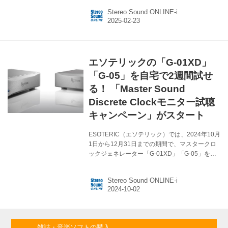
ックをラインナップ。 GC-10M ￥237,600（税
Stereo Sound ONLINE-i
込、10MHz クロック） GC-25M ￥237,600（税
込、25MHz クロック） クロックは、デジタル
信号処理における基本となる信号だ。しかし、
内蔵クロックはシステムリソースを共有し、負
荷の変動による電気パルス、他の電子部品の干
エソテリックの「G-01XD」
渉を受け、クロック信号に干渉する状況が数多
く発生する。 Genesis GCシリーズはクロック
「G-05」を自宅で2週間試せ
ソースへの干渉...
る！ 「Master Sound
Discrete Clockモニター試聴
キャンペーン」がスタート
ESOTERIC（エソテリック）では、2024年10月
1日から12月31日までの期間で、マスタークロ
ックジェネレーター「G-01XD」「G-05」を希
望の方に2週間無料で貸し出しする
「ESOTERIC Master Sound Discrete Clock モ
Stereo Sound ONLINE-i
ニター試聴キャンペーン」を実施する。 デジタ
ルプレーヤーからさらに一歩進んだ音楽表現力
を引き出すMasterSound Discrete Clockを搭載
したG-01XD、G-05を使い、お手持ちのデジタ
ルプレーヤーの音質向上をご自宅でじっくり確
雑誌・音楽ソフトの購入