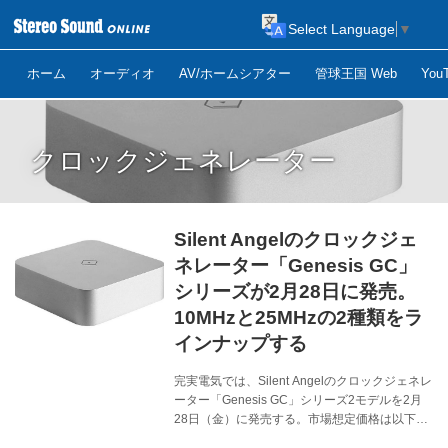
Select Language
▼
ホーム
オーディオ
AV/ホームシアター
管球王国 Web
Yo
クロックジェネレーター
Silent Angelのクロックジェ
ネレーター「Genesis GC」
シリーズが2月28日に発売。
10MHzと25MHzの2種類をラ
インナップする
完実電気では、Silent Angelのクロックジェネレ
ーター「Genesis GC」シリーズ2モデルを2月
28日（金）に発売する。市場想定価格は以下の
通りで、本体カラーはそれぞれシルバーとブラ