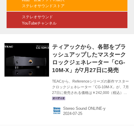
認できる、またとないチャンスだ。 キャンペー
ステレオサウンドストア
ンを実施しているエソテリック特約店にモニタ
ー...
ステレオサウンド
YouTubeチャンネル
ティアックから、各部をブラ
ッシュアップしたマスターク
ロックジェネレーター「CG-
10M-X」が7月27日に発売
TEACから、Referenceシリーズの新作マスター
クロックジェネレーター「CG-10M-X」が、7月
27日に発売される価格は￥242,000（税込）。
CG-10M-Xは、USB-DACやネットワークプレー
ヤー、CDプレーヤーなど、10MHzクロック入
Stereo Sound ONLINE-y
力対応製品の性能を最大限に引き出し、音質を
向上させるマスタークロックジェネレーター。
心臓部にあたる水晶発振器には、恒温槽を備え
た発振安定度が高いOCXO（Oven Controlled
Crystal Oscillator）を採用。フロントパネルで