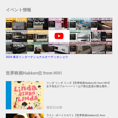
イベント情報
2024 東京インターナショナルオーディオショウ
世界映画Hakken伝 from HiVi
リンダ リンダ リンダ【世界映画Hakken伝 from HiVi】
女子高生がブルーハーツ！山下敦弘監督が贈る傑作青春
学園ストーリー！
堀切日出晴
ラスト･ボーイスカウト【世界映画Hakken伝 from