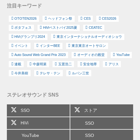
注目キーワード
OTOTEN2026
ヘッドフォン祭
CES
CES2026
ポタフェス
HiViベストバイ2025夏
CEATEC
HiViグランプリ2024
東京インターナショナルオーディオショウ
イベント
インターBEE
東京東京オートサロン
Auto Sound Web Grand Prix 2023
オーディオの殿堂
YouTube
連載
中森明菜
玉置浩二
安全地帯
アリス
今井美樹
テレサ・テン
ルパン三世
ステレオサウンド SNS
SSO
ストア
HiVi
SSO
YouTube
SSO