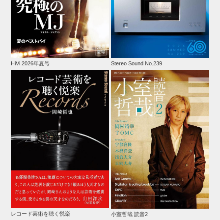
HiVi 2026年夏号
Stereo Sound No.239
レコード芸術を聴く悦楽
小室哲哉 読音2