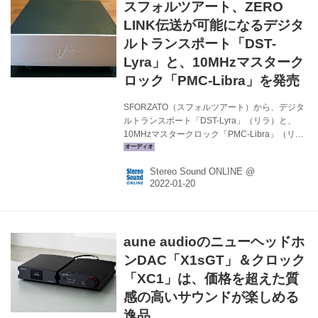
スフォルツアート、ZERO
LINK伝送が可能になるデジタ
ルトランスポート「DST-
Lyra」と、10MHzマスターク
ロック「PMC-Libra」を発売
SFORZATO（スフォルツアート）から、デジタ
ルトランスポート「DST-Lyra」（リラ）と、
10MHzマスタークロック「PMC-Libra」（リブ
ラ）が発売される。価格はDST-Lyraが
￥250,800（税込）、PMC-Libraが
Stereo Sound ONLINE @
￥99,000（税込）。 DST-Lyraは、USB Type-B
入力とZERO LINK出力を1系統ずつ備えたZERO
LINKブリッジ用DDコンバーターだ。ZERO
LINKはスフォルツアートとソウルノートが策定
した “究極のデジタルリンク” で、接続にはDVI
aune audioのニューヘッドホ
コネクターを使用する（スープラの2m DVIケー
ブルが付属）。 ZERO LINKは、DA...
ンDAC「X1sGT」＆クロック
「XC1」は、価格を超えた質
感の高いサウンドが楽しめる
逸品