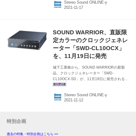
Stereo Sound ONLINE-y
￥38,900（税込）。 X1sGTは、同ブランドのヘ
ッドホンDACアンプ「X1」シリーズの第8世代
となる製品で、ヘッドホンアンプ、USB DAC、
プリアンプの機能を、小型の筐体に収納した多
機能モデルとなる。 対応サンプリングレート
SOUND WARRIOR、直販限
は、USB接続時はPCMで768kHz/32bit、
DSD512（22.4MHz）をサポートしており、同
定カラーのクロックジェネレ
軸デジタル接続時でも3...
ーター「SWD-CL10OCX」
を、11月19日に発売
城下工業株から、SOUND WARRIORの新製
品、クロックジェネレーター「SWD-
CL10OCX-SD」が、11月19日に発売される。
価格は￥99,000（税込）。 SWD-CL10OCX-SD
は、TCXO（温度補償水晶発振器/0.28ppm）
Stereo Sound ONLINE-y
と、より高精度なクロック信号を出力可能な
OCXO（恒温槽付高精度水晶発振器/0.01ppm）
を搭載したクロックジェネレーター。2つのクロ
ックソースはスイッチ一つで切替ることがで
き、音質の違いを楽しめるようになっている。
特別企画
今回のSWD-CL10OCX-SDは、現行SW
Desktop-Audioシリーズのクロックジェネレー
過去の特集・特別企画はこちら >>