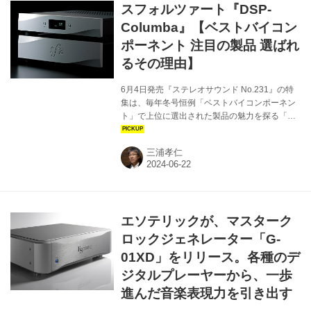
スフォルツァート『DSP-
ひときわ目立つアナログメーターにより、
OCXO内部の安定動作状態を外部から常時確認
Columba』【ベストバイコン
できるよ...
ポーネント 注目の製品 選ばれ
るその理由】
6月4日発売『ステレオサウンド No.231』の特
集は、毎年冬号恒例「ベストバイコンポーネン
ト」で上位に選出された製品の魅力を探る「ベ
ストセラーモデル 選ばれる理由」です。ステレ
オサウンドオンラインでは、本特集の内容を順
三浦孝仁
次公開してまいります。今回は、スフォルツァ
ートのデジタルファイルプレーヤー 『DSP-
Columba』の人気の理由を探求します。（ステ
レオサウンド編集部） スフォルツァート DSP-
Columba ¥1,500,000（税抜） トランスポート
エソテリックが、マスターク
部 ● 対応ファイル形式：DFF、DSF、AIFF、
ALAC、FLAC、WAV他 ● 対応サンプリング周波
ロックジェネレーター「G-
数：PCM・～768kHz...
01XD」をリリース。各種のデ
ジタルプレーヤーから、一歩
進んだ音楽表現力を引き出す