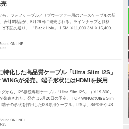
発売
uestから、フォノケーブル／サブウーファー用のアースケーブルの新
、合計6製品が、5月29日に発売される。ラインナップと価格
記の通り。 「Black Hole」 1.5M ￥11,000 3M ￥15,400
ird」 1.5M ￥26,400 3M ￥34,100 「Dragon」 1.5M ￥70,400
2,100 今回発表の新製品は、４つの技術的要素――単線・素材・方向
 Sound ONLINE
イズ消散システム――を製品開発ポリシーとして盛り込み、誘発
（高周波）ノイズの消散能力を大幅に向上させているのが特徴とい
に特化した高品質ケーブル「Ultra Slim I2S」
P WINGが発売。端子形状にはHDMIを採用
から、I2S接続専用ケーブル「Ultra Slim I2S」（￥19,800、
発表された。発売は5月20日の予定。 TOP WINGのUltra Slim
MI端子の形状を採用したI2S専用ケーブル。I2Sは、S/PDIFやUSB
タルオーディオ伝送方式と異なり、クロック信号とデータ信号を
造を持つため、広帯域かつシンプルな信号伝送が可能になってい
 Sound ONLINE-i
め、高音質伝送を目的としたデジタルオーディオ機器でも広く採