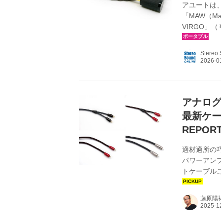
アユートは、
「MAW（Ma
VIRGO」（
は、兄弟モデ
し、OFC
Stereo
出すことを
ドのリケーブ
すべく開発さ
アナロ
最新ケーブ
REPOR
適材適所の
パワーアン
トケーブル
とあって、
の高いRC
藤原陽
デルを中心に
オスカー・