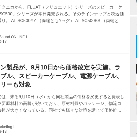
テクニカから、FLUAT（フリュエット）シリーズのスピーカーケ
-SC500」シリーズが本日発売される。そのラインナップと税込価
。 AT-SC500YY （両端ともYラグ） AT-SC500BB （両端とも
 AT-SC500BY （入力側バナナプラグ、出力側Yラグ） AT-
 （入力側Yラグ、出力側バナナプラグ） ￥55,000（2.0m）、
 Sound ONLINE-i
2.5m）、￥66,000（3.0m）、￥77,000（4.0m）、
（5.0m） ※いずれも3.0m以上は受注生産 FLUATは、音の本質を追
スデュ...
ン製品が、9月10日から価格改定を実施。ラ
ーブル、スピーカーケーブル、電源ケーブル、
サリーも対象
では、来る9月10日（水）から同社製品の価格を変更すると発表し
主要原材料の高騰が続いており、原材料費やパッケージ、物流コ
負担が大きくなっている。同社でも様々な対策を講じて価格維持
たが、現行の価格体系を維持することが困難な状況になってしま
。 今回の主な対象モデルと新価格（税込）は以下の通り。 ●ライ
keting-i
AC-ShupremeX ￥253,000（RCA、1m）、