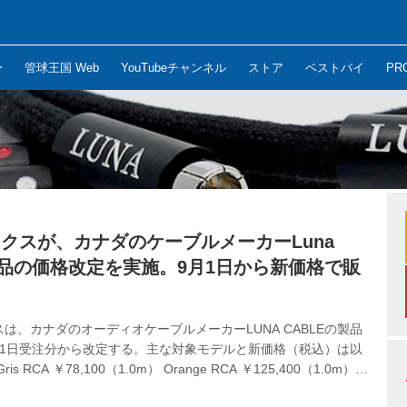
ー
管球王国 Web
YouTubeチャンネル
ストア
ベストバイ
PR
クスが、カナダのケーブルメーカーLuna
e製品の価格改定を実施。9月1日から新価格で販
は、カナダのオーディオケーブルメーカーLUNA CABLEの製品
月1日受注分から改定する。主な対象モデルと新価格（税込）は以
s RCA ￥78,100（1.0m） Orange RCA ￥125,400（1.0m）
 ￥250,800（1.0m） Rouge RCA ￥496,100（1.0m） Noir RCA