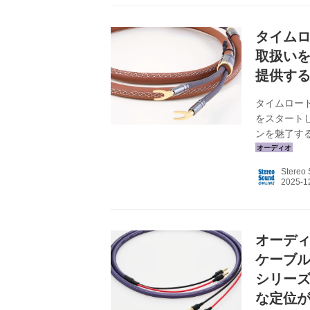
き慣れた楽曲
ハイレゾ音源
タイムロ
取扱い
提供す
タイムロード
をスタートし
ンを魅了す
ウンドを実
向上させる
Stereo
「導体」「
義し、それ
る。 アナ
い。さらに特注
オーディ
ケーブル「
シリー
な定位