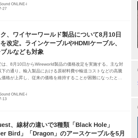
00（1.0m） 同社では、昨今の資材・輸送費高騰の中でも2024年から
 Sound ONLINE-i
していたが、これ以上企業努力では吸収できない状況まで高騰し
回の価格改定を決断したとのことだ。 LUNA CABLE...
ク、ワイヤーワールド製品について8月10日
を改定。ラインケーブルやHDMIケーブル、
ーブルなども対象
は、8月10日からWireworld製品の価格改定を実施する。主な対
以下の通り。輸入製品における原材料費や輸送コストなどの高騰
入価格が上昇し、従来の価格を維持することが困難になったとい
9日(日)までの成約分は、旧価格が適用される。 ●ラインケーブ
 Eclipse、Gold Eclipse、Silver Eclipse、Eclipse、Equinox、
 Sound ONLINE-i
stice ●スピーカーケーブル：Platinum、Silver、Eclipse、
i Eclipse、Oasis、Solstice、Lun...
Quest、線材の違いで3種類「Black Hole」
der Bird」「Dragon」のアースケーブルを5月