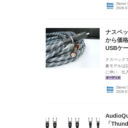
￥920,7
Stereo
価格を維持
てしまい、今
ナスペッ
から価格
USBケ
ナスペックで
象モデルは
に伴い、仕
う。なお8月
ル：Platinum
Stereo
Oasis、Sol
Equinox、Min
Audio
「Thun