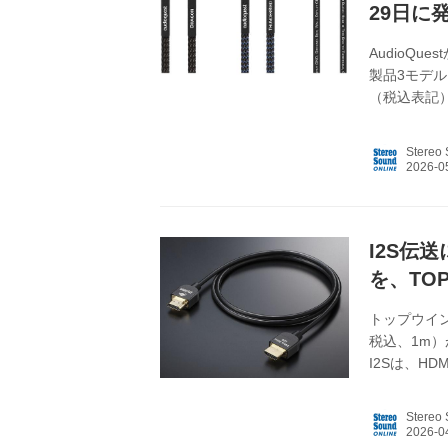
29日に
AudioQ
製品3モデル
（税込表記）は下
「Thunder B
3M ￥12
Stereo
性制御・ノ
されるRF
う。...
I2S伝送
を、TO
トップウイング
税込、1m）が
I2Sは、HD
などのデジ
分離した構
Stereo
る。そのた