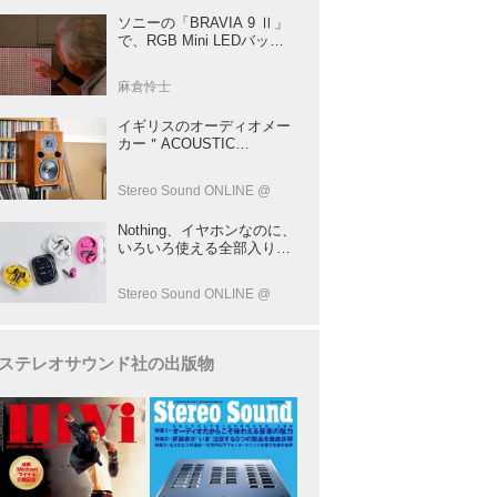
ソニーの「BRAVIA 9 Ⅱ」
で、RGB Mini LEDバック
ライトの実力を体験！ これ
は、“新しいテレビのカテゴ
麻倉怜士
リー” だ（後）：麻倉怜士
のいいもの研究所 レポート
イギリスのオーディオメー
137
カー＂ACOUSTIC
ENERGY＂が40年前に発売
した小型スピーカー
Stereo Sound ONLINE @
「AE1」の40周年記念モデ
ル登場！
Nothing、イヤホンなのに、
いろいろ使える全部入りモ
デルを発売！音だけじゃな
い！音のキャプチャーや、
Stereo Sound ONLINE @
会話も録音できる
ステレオサウンド社の出版物