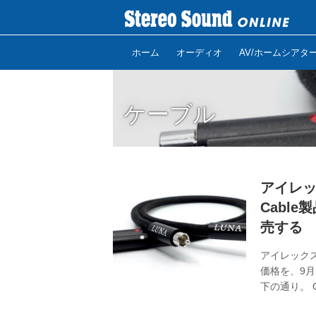
ホーム
オーディオ
AV/ホームシアタ
ケーブル
アイレッ
Cabl
売する
アイレックス
価格を、9
下の通り。 Gri
Mauve RCA