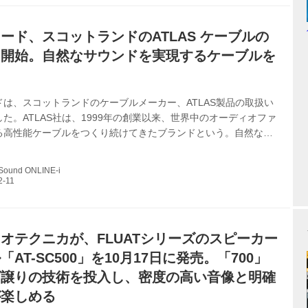
を再生している。 取材はHiVi視聴室で実施、Qobuzを利用して
を再生している。...
ード、スコットランドのATLAS ケーブルの
を開始。自然なサウンドを実現するケーブルを
る
は、スコットランドのケーブルメーカー、ATLAS製品の取扱い
た。ATLAS社は、1999年の創業以来、世界中のオーディオファ
る高性能ケーブルをつくり続けてきたブランドという。自然なサ
現するケーブルを提供し、あらゆるオーディオシステムの音質を
ことを目指している。 同社は、ケーブルを構成する基本要素を
 Sound ONLINE-i
誘電体」「コネクター」「絶縁とアース」「製造工程」の5つに定
らを独自の哲学で磨き上げ、ひとつの完成形として結実させてい
ログケーブルでは銀メッキを一切使用せず、ハンダ付けも行わな
のATLASコネクター...
オテクニカが、FLUATシリーズのスピーカー
AT-SC500」を10月17日に発売。「700」
ズ譲りの技術を投入し、密度の高い音像と明確
が楽しめる