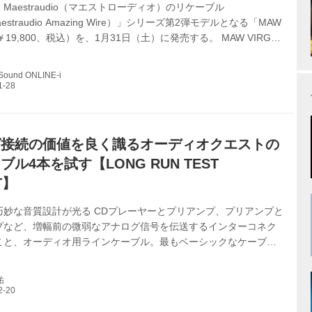
Maestraudio（マエストローディオ）のリケーブル
estraudio Amazing Wire）」シリーズ第2弾モデルとなる「MAW
￥19,800、税込）を、1月31日（土）に発売する。 MAW VIRGO
ルの「MAW BOOTES」と同じハイブリッド設計思想を踏襲
線の高純度化によって低域の解像度、質感、奥行きをより深く描き
 Sound ONLINE-i
目的とした4.4mmバランス接続対応リケーブルだ。主に同ブラン
ル対応IEM「MA910SR」シリーズのポテンシャルをより引き出
れている。 導体には、銀コートOFC×...
グ接続の価値を良く識るオーディオクエストの
ル4本を試す【LONG RUN TEST
T】
巧妙な音質設計が光る CDプレーヤーとプリアンプ、プリアンプと
プなど、増幅前の微弱なアナログ信号を伝送するインターコネク
こと、オーディオ用ラインケーブル。最もベーシックなケーブル
オーディオクエストのラインナップも豊富だ。 今回は最も注目度
A端子を備えたアンバランスケーブルにスポットをあて、売れ筋モ
祐
紹介していくことにしよう。試聴はQobuzから宇多田ヒカル、
ピーターソン、チョ・ソンジンなど、ハイレゾ音源も含めて、聴