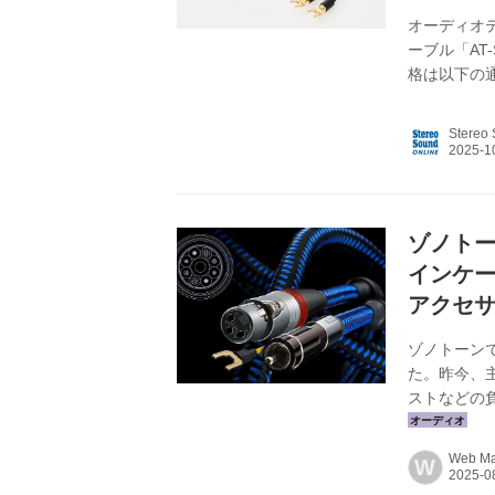
オーディオ
ーブル「AT
格は以下の通り
バナナプラグ）
SC500YB
Stereo
￥60,500（
￥88,000
求するトラン
ゾノトー
インケ
アクセ
ゾノトーン
た。昨今、
ストなどの
に努めてき
ったという
Web Mar
W
ンケーブル 7N