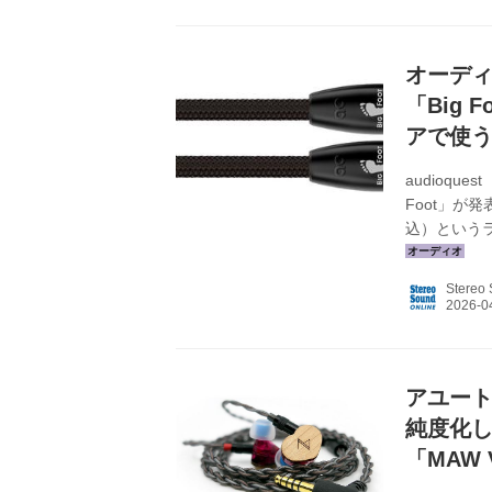
用されている
フェイスであり
オーデ
「Big 
アで使
audioq
Foot」が発
込）という
もしくはスペ
スピーカーケー
Stereo
の間でも高い性
用ケーブル
ズディシペー
アユート
純度化
「MAW 