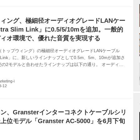
（XLR、1m） ShupremeAC-LX ￥187,000（RCA、1m）、
XLR、1m） GrandioAC-1 ￥121,000...
ィング、極細径オーディオグレードLANケー
ra Slim Link」に0.5/5/10mを追加。一般的
ディオ環境で、優れた音質を実現する
NG（トップウィング）の極細径オーディオグレードLANケーブル
Slim Link」に、新しいラインナップとして0.5m、5m、10mが追加さ
売の2モデルと合わせたラインナップは以下の通り。 オーディオ
ーブル：Ultra Slim Link ￥8,800（0.5m）、￥8,800（1m）、
2m）、￥14,300（5m）、￥19,800（10m） ※価格はすべて税込
keting-i
lim Linkは、極細銀メッキ銅単線構造を採用したオーディオグレードの
ルだ。表皮効果が大きく影響するLAN信号（高周波帯域）に最適
ン、Gransterインターコネクトケーブルシリ
位モデル「Granster AC-5000」を6月下旬