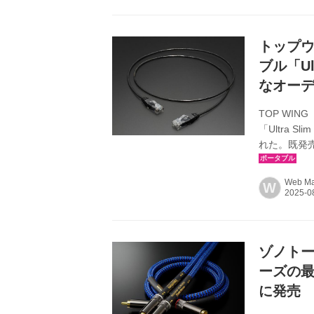
￥264,000
￥198,000（
トップウ
ブル「Ult
なオー
TOP WI
「Ultra 
れた。既発
グレードLANケ
￥9,900（
Web Mar
W
Ultra S
LANケーブ
化さ...
ゾノトー
ーズの最上
に発売