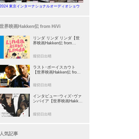
2024 東京インターナショナルオーディオショウ
世界映画Hakken伝 from HiVi
リンダ リンダ リンダ【世
界映画Hakken伝 from
HiVi】女子高生がブルーハ
ーツ！山下敦弘監督が贈る
堀切日出晴
傑作青春学園ストーリー！
ラスト･ボーイスカウト
【世界映画Hakken伝 from
HiVi】トニー･スコット✕ブ
ルース･ウィリスのコンビ
堀切日出晴
が放つ負け犬アクションの
決定版！
インタビュー･ウィズ･ヴァ
ンパイア【世界映画Hakken
伝 from HiVi】クルーズ&ピ
ット競演！N･ジョーダン監
堀切日出晴
督吸血鬼ホラー
人気記事