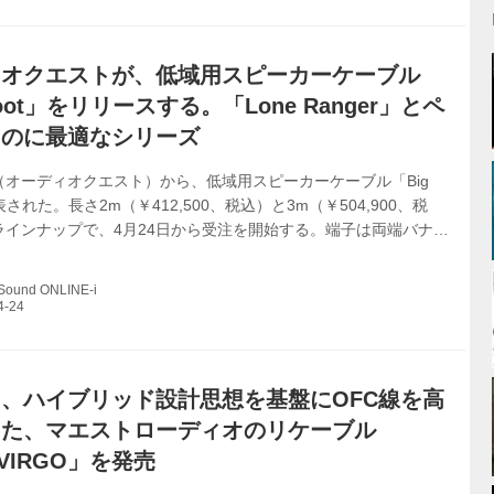
。 だがI2Sは本来、機器内部の基板間接続を想定したインター
、S/PDIFやUSBのような長...
ィオクエストが、低域用スピーカーケーブル
Foot」をリリースする。「Lone Ranger」とペ
うのに最適なシリーズ
uest（オーディオクエスト）から、低域用スピーカーケーブル「Big
表された。長さ2m（￥412,500、税込）と3m（￥504,900、税
ラインナップで、4月24日から受注を開始する。端子は両端バナナ
ードから選択可能。 昨年登場した、Zero-Tech技術を搭載した
ブル「Brave Heart」「Lone Ranger」は、オーディオのプロ
 Sound ONLINE-i
価を集めた。新製品のBig FootはLone Rangerとペアで、低域
として使うのにぴったりの製品とのことだ。 最新のリニア・ノイ
ション（ノイズ消...
、ハイブリッド設計思想を基盤にOFC線を高
した、マエストローディオのリケーブル
VIRGO」を発売