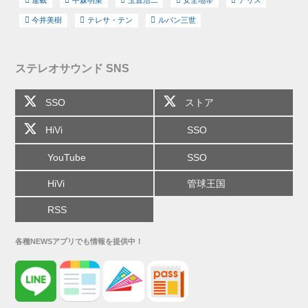
連載
中森明菜
玉置浩二
安全地帯
アリス
今井美樹
テレサ・テン
ルパン三世
ステレオサウンド SNS
SSO
ストア
HiVi
SSO
YouTube
SSO
HiVi
管球王国
RSS
各種NEWSアプリでも情報を提供中！