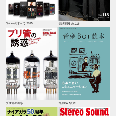
Qobuzのすべて 2025
管球王国 Vol.118
プリ管の誘惑
音楽BAR読本