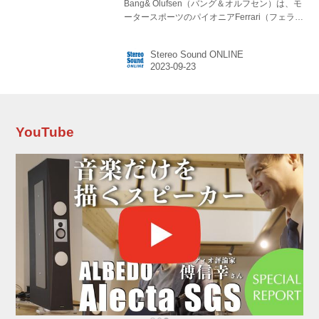
Bang& Olufsen（バング＆オルフセン）は、モ
ータースポーツのパイオニアFerrari（フェラー
リ）とコラボしたFerrari Collectionを発表し
た。B&Oの人気モデルをベースに、各モデルに
Stereo Sound ONLINE
適したカラリングを行ったバリエーションモデ
ルで、そのラインナップは以下の通り。 ●スピ
ーカーシステム： Beosound 2 3rd Gen
￥679,900（税込） ●ポータブルスピーカー：
Beosound Explore ￥32,900（税込）
●Bluetoothイヤホン：Beoplay EX
YouTube
￥57,900（税込） ●ヘッドホン：Beo...