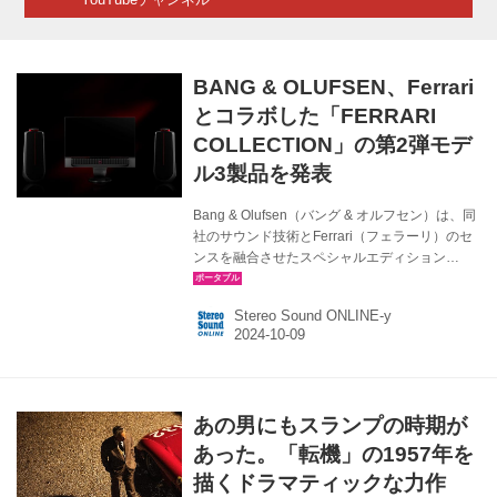
BANG & OLUFSEN、Ferrari
とコラボした「FERRARI
COLLECTION」の第2弾モデ
ル3製品を発表
Bang & Olufsen（バング & オルフセン）は、同
社のサウンド技術とFerrari（フェラーリ）のセ
ンスを融合させたスペシャルエディション
「FERRARI COLLECTION（フェラーリ コレク
ション）」の第2弾を発表した。コレクションは
Stereo Sound ONLINE-y
受注生産で、Bang & Olufsenを代表する3アイ
テム、スピーカー「Beolab 50（ベオラブ
50）」、サウンドバー「Beosound Theatre（ベ
オサウンド シアター）」、テレビ「Beovision
Theatre （ベオヴィジョン シアター）」がライ
あの男にもスランプの時期が
ンナップされる。 デザインにはFerrariに使われ
ているメタリックグレー...
あった。「転機」の1957年を
描くドラマティックな力作