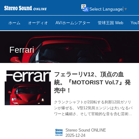
Select Language
▼
ホーム
オーディオ
AV/ホームシアター
管球王国 Web
Yo
Ferrari
フェラーリV12、頂点の血
統。『MOTORIST Vol.7』発
売中！
クランクシャフトが2回転する刹那12回ガソリ
ンが爆ぜる。 V型12気筒エンジンは大いなるパ
ワーと繊細さ、そして官能的な音を含む芸術品
である。 だがことフェラーリにあってV12は、
伝統でありブランドの精神的な核という意味合
Stereo Sound ONLINE
いも持ち合わせている。 MOTORIST Vol.7 販売
価格 ¥1,980（税込） ■発売日：2025年12月23