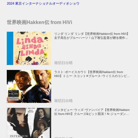
2024 東京インターナショナルオーディオショウ
世界映画Hakken伝 from HiVi
リンダ リンダ リンダ【世界映画Hakken伝 from HiVi】
女子高生がブルーハーツ！山下敦弘監督が贈る傑作青春
学園ストーリー！
堀切日出晴
ラスト･ボーイスカウト【世界映画Hakken伝 from
HiVi】トニー･スコット✕ブルース･ウィリスのコンビが
放つ負け犬アクションの決定版！
堀切日出晴
インタビュー･ウィズ･ヴァンパイア【世界映画Hakken
伝 from HiVi】クルーズ&ピット競演！N･ジョーダン監
督吸血鬼ホラー