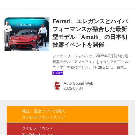
日 ■仕様：A4変形・148ページ ■雑誌コード：
67970-73 ■ISBN：9784880735580
MOTORIST-Vol-7-別冊ステレオサウンド-
Ferrari、エレガンスとハイパ
MOTORIST編集部 自然吸気V12の極北、F1直系
のスペチアーレ。｜F50 最高のフェラーリと...
フォーマンスが融合した最新
型モデル「Amalfi」の日本初
披露イベントを開催
フェラーリ・ジャパンは、2025年7月初旬に最
新型モデル「アマルフィ」をイタリアのアマル
フィで世界初公開した。7月29日には、東京・
浜離宮恩賜庭園を臨むウォーターズ竹芝にて、
「アマルフィ」の日本国内での初披露イベント
Auto Sound Web
が開催された。 オープニング 「アマルフィ」
は、同社が生産している「ローマ」の後継とし
て位置づけられた。快適性とスタイルを犠牲に
せずに、スポーティーなドライビングを楽しみ
たい方のための、革新的なパフォーマンスと時
雑誌・音楽ソフトの購入
代を超えたエレガンスの両立を実現したモデル
ステレオサウンドストア
とのこと。日本での納車時期は未定で、価格は
3,418万円から。 実車お披露目前には、イタリ
ステレオサウンド
アのマラネッロ本社よりプロダクトマ...
YouTubeチャンネル