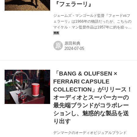
『フェラーリ』
ジェームズ・マンゴールド監督『フォードvsフ
ェラーリ』は1966年の物語だったが、こちらの
マイケル・マン監督作品は1957年に的を絞って
いる。この57年、自動車メーカー「フェラー
リ」も創立者エンツォ・フェラーリもスランプ
原田和典
原
にあった。経営は悪化し、息子の死もあってか
エンツォと妻の関係は冷え冷えとしたものにな
り、愛人との関係は悪くなかったものの、彼女
との間に生まれた男児の認知はかなわない。そ
のなかでイタリア1000マイルを走るロードレー
「BANG & OLUFSEN ×
ス“ミッレミリア”（この年の開催が最後となっ
た）に取り組んでいく、エンツォの姿が描かれ
FERRARI CAPSULE
る。 私の強い関心は「1957年当時のロードレー
COLLECTION」がリリース！
スとは、どんなものか」にあ...
オーディオとスーパーカーの
最先端ブランドがコラボレー
ションし、魅惑的な製品を送
り出す
デンマークのオーディオビジュアルブランド