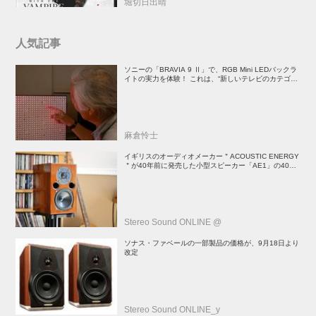
堀切日出晴
人気記事
ソニーの「BRAVIA 9 Ⅱ」で、RGB Mini LEDバックラ
イトの実力を体験！ これは、“新しいテレビのカテゴリ
ー” だ（後）：麻倉怜士のいいもの研究所 レポート137
麻倉怜士
イギリスのオーディオメーカー＂ACOUSTIC ENERGY
＂が40年前に発売した小型スピーカー「AE1」の40周
年記念モデル登場！
Stereo Sound ONLINE @
ソナス・ファベールの一部製品の価格が、9月18日より
改定
Stereo Sound ONLINE_y