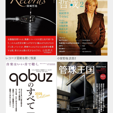
レコード芸術を聴く悦楽
小室哲哉 読音2