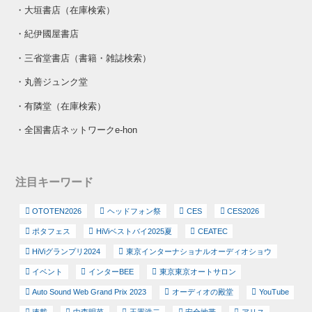
・
大垣書店（在庫検索）
・
紀伊國屋書店
・
三省堂書店（書籍・雑誌検索）
・
丸善ジュンク堂
・
有隣堂（在庫検索）
・
全国書店ネットワークe-hon
注目キーワード
OTOTEN2026
ヘッドフォン祭
CES
CES2026
ポタフェス
HiViベストバイ2025夏
CEATEC
HiViグランプリ2024
東京インターナショナルオーディオショウ
イベント
インターBEE
東京東京オートサロン
Auto Sound Web Grand Prix 2023
オーディオの殿堂
YouTube