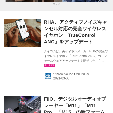
RHA、アクティブノイズキャ
ンセル対応の完全ワイヤレス
イヤホン「TrueControl
ANC」をアップデート
ナイコムは、英イヤホンメーカーRHAの完全ワ
イヤレスイヤホン「TrueControl ANC」の、フ
ァームウェアアップデートを開始した。主に、
使い勝手の向上に主眼が置かれているという。
主なアップデート内容 ・ファームウェア
Stereo Sound ONLINE-y
Ver「Ver.1.0.0.0.40」 ・装着検出機能（Wear
Detection）のオフ設定を追加 ・イヤホン本体を
充電ケースに収納時とケース蓋を開けた際の、
バッテリーLEDの反応性向上 ・“find me”の音量
が、左側イヤホンで小さくなる問題を解決 ・
FiiO、デジタルオーディオプ
PCと接続しTeams/Zoomを使うの際、ANCモー
ドへ切替可能となってしまう状態を無効化 ※こ
レーヤー「M11」「M11
の状態は設計...
Pro」「M15」の新ファーム