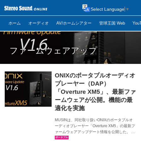
Select Language
▼
ホーム
オーディオ
AV/ホームシアター
管球王国 Web
Yo
ファームウェアアップ
ONIXのポータブルオーディオ
プレーヤー（DAP）
「Overture XM5」、最新ファ
ームウェアが公開。機能の最
適化を実施
MUSINは、同社取り扱いONIXのポータブルオ
ーディオプレーヤー「Overture XM5」の最新フ
ァームウェアアップデート情報を公開した。 最
新ファームウェアの概要は下記の通り。 ・