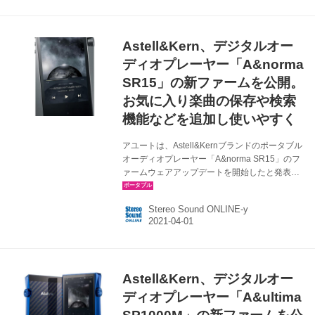
象ファームウェアVer：Rev1008、Rev1011、
Rev1012 新ファームウェアVer：Rev1025 アッ
プデート内容： 1 Googleアシスタントに対応。
Astell&Kern、デジタルオー
Androidスマートフォンで利用可 2 専用アプリ
「Connect」で、キーアサインの割り当てを自
ディオプレーヤー「A&norma
由に変更で...
SR15」の新ファームを公開。
お気に入り楽曲の保存や検索
機能などを追加し使いやすく
アユートは、Astell&Kernブランドのポータブル
オーディオプレーヤー「A&norma SR15」のフ
ァームウェアアップデートを開始したと発表し
た。更新内容は下記の通り。 ファームウェアア
ップデート内容 対象モデル：A&normaSR15 ア
Stereo Sound ONLINE-y
ップデートバージョン：V1.50 アップデート内
容 ・お気に入りのトラック（楽曲）を保存する
オプションの追加 ・フォルダビューにブックマ
ーク機能を追加 ・ホーム画面にAKConnectスピ
ーカーの選択を追加 ・アーティストアルバムメ
Astell&Kern、デジタルオー
ニューに年/名前の並べ替え機能を追加 ・
MQS（ハイレゾ）/DSD/アルバム/アーティスト
ディオプレーヤー「A&ultima
のフリーワード検索機能を追...