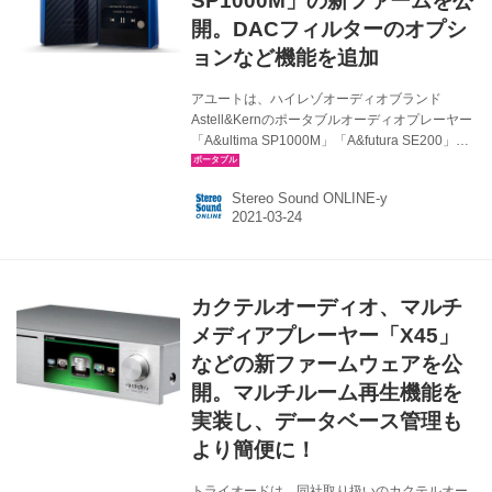
SP1000M」の新ファームを公
開。DACフィルターのオプシ
ョンなど機能を追加
アユートは、ハイレゾオーディオブランド
Astell&Kernのポータブルオーディオプレーヤー
「A&ultima SP1000M」「A&futura SE200」向
けのファームウェアアップデートを開始した。
●アップデートバージョン A&ultimaSP1000M：
Stereo Sound ONLINE-y
V1.53 A&futuraSE200：V1.14 ●アップデート内
容 ＜SP1000M＞ ・DACフィルターの選択オプ
ションを追加 ・V-Link機能にて「Video」と
「Music」の選択オプションを追加 ・お気に入
りのトラック（楽曲）を保存するオプションの
カクテルオーディオ、マルチ
追加 ・フォルダビューにブックマーク機能を追
加 ・ホーム画面にAKC...
メディアプレーヤー「X45」
などの新ファームウェアを公
開。マルチルーム再生機能を
実装し、データベース管理も
より簡便に！
トライオードは、同社取り扱いのカクテルオー