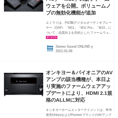
ウェアを公開。ボリュームノ
ブの無効化機能が追加
エミライは、FiiO製デジタルオーディオプレー
ヤー（DAP）「M11」「M11 Pro」「M15」に
ついて、品質向上を目的としたファームウェア
アップの提供を開始した。主な更新内容は下記
の通り。 ＜M15＞ 新ファームウェア：FW1.0.4
Stereo Sound ONLINE-y
サイト 更新内容 ・ボリュームノブを無効にする
機能を追加（設定→オーディオ、またはプルダ
ウンのショートカットメニューで設定できる）
・アルバムカバーのフルスクリーン表示モード
とスペクトル表示モードを追加（FiiO Music の
オンキヨー＆パイオニアのAV
設定→テーマ→Now Playing メニューで設定で
きる） ・アルバムカテゴリの下にアーティスト
アンプの該当機種が、本日よ
によるソート機能を追加 ・...
り実施のファームウェアアッ
プデートにより、HDMI 2.1規
格のALLMに対応
オンキヨーホームエンターテイメントは、昨年
発売OnkyoおよびPioneerブランドのAVアンプ