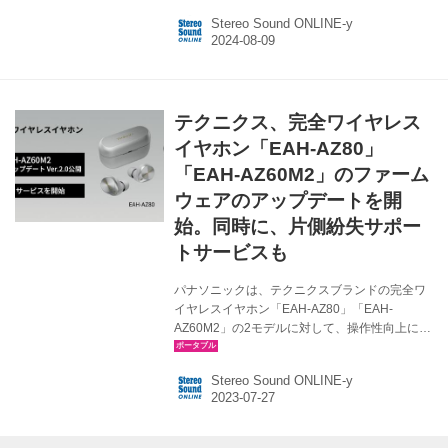
ONIX Overture XM5(V1.6) ・アルバム・アーテ
Stereo Sound ONLINE-y
ィストの閲覧を最適化 ・Bluetooth接続を最適化
・DLNAパフォーマンスの最適化 ・その他細か
なバグの修正や最適化を実施 Overture XM5：フ
ァームウェア・アップデートの更新内容につい
て（V1.6 更新：2024/08/07） 株式会社MUSIN
テクニクス、完全ワイヤレス
イヤホン「EAH-AZ80」
「EAH-AZ60M2」のファーム
ウェアのアップデートを開
始。同時に、片側紛失サポー
トサービスも
パナソニックは、テクニクスブランドの完全ワ
イヤレスイヤホン「EAH-AZ80」「EAH-
AZ60M2」の2モデルに対して、操作性向上に対
応したファームウェア、およびアプリのアップ
デートを、本日7月27日より開始すると発表し
Stereo Sound ONLINE-y
た。また同日より、ユーザーから多くの要望を
寄せられていた、完全ワイヤレスイヤホンの片
側紛失サポートサービスも始めるということ
だ。 【ファームウェア アップデートについて】