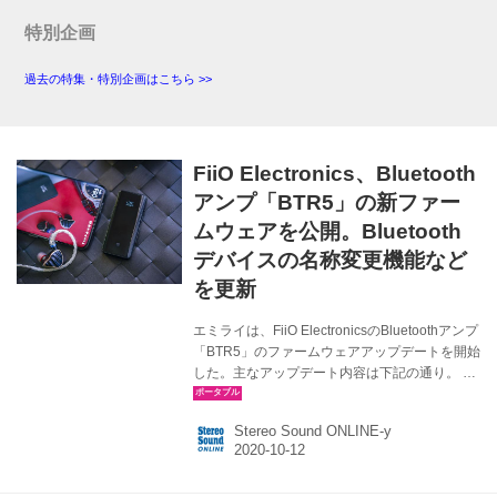
まではMQA-CD再生時には常にMQAデコード機
能がONとなっていたものを、本体またはリモコ
特別企画
ンの「SRC（サンプリングレートコンバータ
ー）」ボタンを長押しすることにより、MQAデ
過去の特集・特別企画はこちら >>
コード機能をONにするかOFFにするかを選べる
よ...
FiiO Electronics、Bluetooth
アンプ「BTR5」の新ファー
ムウェアを公開。Bluetooth
デバイスの名称変更機能など
を更新
エミライは、FiiO ElectronicsのBluetoothアンプ
「BTR5」のファームウェアアップデートを開始
した。主なアップデート内容は下記の通り。 新
ファームウェアの改善点 ・Bluetoothデバイスの
名称変更機能を追加。FiiOコントロールアプリ
Stereo Sound ONLINE-y
→設定メニュー→カスタムデバイス名、で変更
することができる。 ・FiiOコントロールアプリ
の新しいオプションを追加。カスタムボタン機