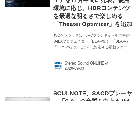
ェアを11月中旬に発表。使用
環境に応じ、HDRコンテンツ
を最適な明るさで楽しめる
「Theater Optimizer」を追加
JVCケンウッドは、JVCブランドから発売中の
D-ILAプロジェクター「DLA-V9R」「DLA-V7」
「DLA-V5」の3モデルに対応する最新ファーム
ウェアを、11月中旬より公開すると発表した。
今回の新ファームウェアでは、各ユーザーの使
Stereo Sound ONLINE-y
用環境に合わせて、最適な明るさ設定に自動調
整する新機能「Theater Optimizer」が追加され
るのが特徴となる。前回のアップデート（2019
年10月）で搭載された「Frame Adapt HDR」
に、本機能が加わることで、HDR映像の再現性
SOULNOTE、SACDプレーヤ
をさらに向上できる、としている。 関連記事～
「Frame Adapt HDR」について また、これまで
ー「S-3」の音質を向上させた
寄...
「ver.2」モデルを発表。現行
S-3ユーザーには無償アップグ
レードサービスも展開
CSRは、SOULNOTEブランドのスーパーオー