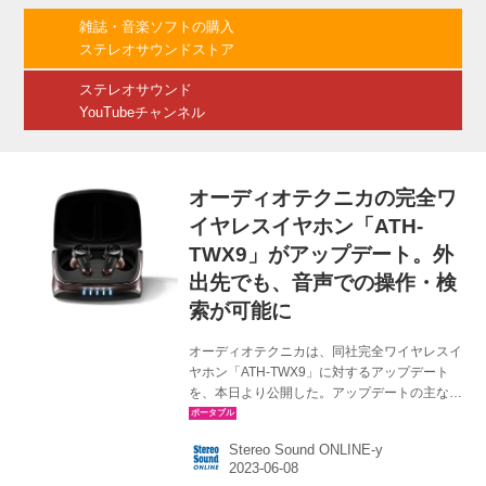
●対象機種：「EAH-AZ80」「EAH-AZ60M2」 ●
雑誌・音楽ソフトの購入
内容：「最適なイヤーピースを選ぶ」機能に対
ステレオサウンドストア
応 ?イヤホン本体とアプリ「Technics Audio
Connect」のアップデートにより、自...
ステレオサウンド
YouTubeチャンネル
オーディオテクニカの完全ワ
イヤレスイヤホン「ATH-
TWX9」がアップデート。外
出先でも、音声での操作・検
索が可能に
オーディオテクニカは、同社完全ワイヤレスイ
ヤホン「ATH-TWX9」に対するアップデート
を、本日より公開した。アップデートの主な内
容としては、キーアサインの自由度の向上、機
能（ANC、外音取り込み、ANCオフ）切り替え
Stereo Sound ONLINE-y
順番の選択などが挙げられる。 アップデート内
容 公開日：6月8日～ 対象機種：ATH-TWX9 対