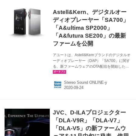
能、音量ボタンを長押し／ダブルタップして曲
を切り替えられるようになった。 ・電源を入れ
Astell&Kern、デジタルオー
た後、デバイスの電源を切った時やイヤホンを
接続した時に、プロンプトが表示されないこと
ディオプレーヤー「SA700」
がある不具合を修正。 ・Blue...
「A&ultima SP2000」
「A&futura SE200」の最新
ファームを公開
アユートは、Astell&Kernブランドのデジタルオ
ーディオプレーヤー（DAP）「SA700」に関す
る、新ファームウェアのOTA配信を開始した。
＜対象製品＞ Astell&Kern SA700 ＜配信のバー
ジョン＞ V1.25 ＜アップデート方法＞ SA700を
Stereo Sound ONLINE-y
Wi-Fi接続し、最新のファームウェアへアップグ
レード。「OTA (Over-the-Air)」でのアップデー
トとなる。 ＜アップデート内容＞ １ DACフィ
ルターの選択オプションを追加 ２ お気に入りの
トラックを保存するオプションを追加 ３ フォル
JVC、D-ILAプロジェクター
ダビューにブックマーク機能を追加 ４ ホーム
（再生）画面に「AK Connec...
「DLA-V9R」「DLA-V7」
「DLA-V5」の新ファームウ