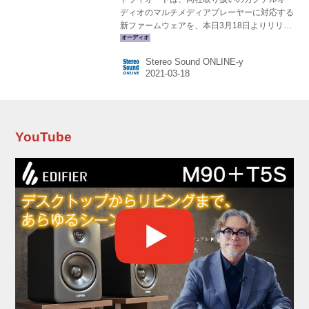
ディオのマルチメディアプレーヤーに対応する
新ファームウェアを、本日3月18日よりリリー
スすると発表した。新ファームによって、「マ
ルチルーム機能」が追加されるなど、操作性が
Stereo Sound ONLINE-y
一段と向上するという。 ●新ファームウェア ・
新ファームウェア番号：R1652 ・対象機種：
「X35」「X45」「X45Pro」「X50D」
「X50Pro」 ・主な変更点 1.マルチルーム機能
（グループプレイ機能）の追加 家庭内の同一ネ
ットワーク上にある複数台のカクテルオーディ
YouTube
オ マルチメディアプレーヤーを別々の部屋に設
置し、同じ曲を複数台同期させて再生すること
ができる機能。家の...