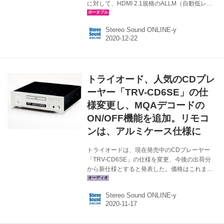
に対して、HDMI 2.1規格のALLM（自動低レイ
テンシーモード）に対応するファームウェアア
ップを、本日より実施する。 ALLMは、対応送
Stereo Sound ONLINE-y
出機器（ゲーム機器など）、および対応受信機
器（モニター、TVなど）と接続することで、各
アプリケーションに最適なレイテンシーが自動
的に受信機側で設定される機能。 本機能に対応
した機器を使うと、ユーザーが手動でレイテン
トライオード、人気のCDプレ
シー（遅延時間）の切り替えを行なう必要がな
く、連続的なコンテンツの視聴やインタラクシ
ーヤー「TRV-CD6SE」の仕
ョンが可能になるという。 オンキヨー、および
様変更し、MQAデコードの
パイオニアの今回...
ON/OFF機能を追加。リモコ
ンは、アルミケース仕様に
トライオードは、現在発売中のCDプレーヤー
「TRV-CD6SE」の仕様を変更、今後の出荷分
から新仕様とすると発表した。価格はこれまで
と同じ￥280,000（税別）。新色のブラックの
光沢塗装仕上げが、新たにラインナップされ
Stereo Sound ONLINE-y
た。詳細は下記の通り。 関連記事 TRV-CD6SE
の仕様変更 １ ファームウェアのアップデートに
よりMQAデコードのON/OFF機能を追加。これ