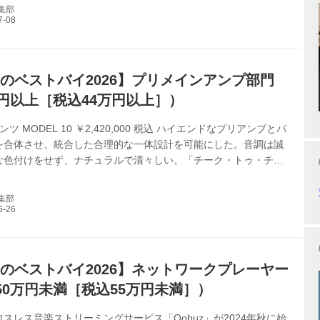
。日本上陸を果たした製品や、ケンブリッジオーディオ・ブラン
編集部
想や企業文化について話を聞いた。 音楽ストリーミング再生時の
わる すでにHiVi夏号の取材で、5つの製品、MXN10、MXW70、
EXA100、Evo 150 SEを取材しました。価格帯もコンセプトも異
i夏のベストバイ2026】プリメインアンプ部門
万円以上［税込44万円以上］）
ツ MODEL 10 ￥2,420,000 税込 ハイエンドなプリアンプとパ
を合体させ、統合した合理的な一体設計を可能にした。音調は誠
な色付けをせず、ナチュラルで清々しい。「チーク・トゥ・チー
え」は刮目。歌いの丁寧さ、語尾のすべらかさ、端正さがストレ
、艶々した声の表情を正確に再現。（麻倉） メーカーサイトへ ＞
編集部
 ＞ 第1位：ブルメスター 232 ￥4,730,000 税込 高級オーディ
、優れた製品は数多くあるが、美しいエクステリアデザインと音
いるモデルというと本機を一番に思い浮かぶ。プリメインアン
i夏のベストバイ2026】ネットワークプレーヤー
50万円未満［税込55万円未満］）
スレス音楽ストリーミングサービス「Qobuz」が2024年秋に始