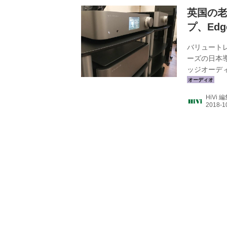
英国の
プ、Ed
バリュート
ーズの日本
ッジオーデ
オーディオ
部門を始め
HiVi 
記念事業と
オーディオの
ンプEdge
NQ、パワーア