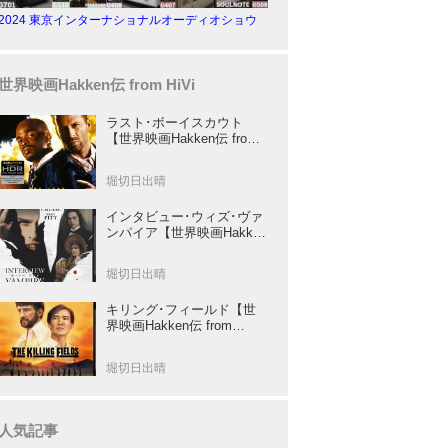
2024 東京インターナショナルオーディオショウ
世界映画Hakken伝 from HiVi
ラスト･ボーイスカウト
【世界映画Hakken伝 from
HiVi】トニー･スコット✕ブ
ルース･ウィリスのコンビ
堀切日出晴
が放つ負け犬アクションの
決定版！
インタビュー･ウィズ･ヴァ
ンパイア【世界映画Hakken
伝 from HiVi】クルーズ&ピ
ット競演！N･ジョーダン監
堀切日出晴
督吸血鬼ホラー
キリング･フィールド【世
界映画Hakken伝 from
HiVi】 『ミッション』の監
督R･ジョフィによる心を揺
堀切日出晴
さぶる傑作
人気記事