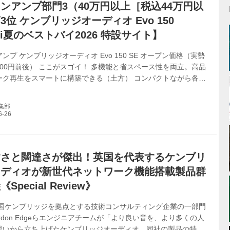
ンアンプ部門3（40万円以上［税込44万円以
3位 ケンブリッジオーディオ Evo 150
Vi夏のベストバイ2026 特設サイト】
ンプ ケンブリッジオーディオ Evo 150 SE オープン価格（実勢
,000円前後） ここがスゴイ！ 多機能と省スペース性を両立。高品
ーク再生をスマートに構築できる（土方） コンパクトながら各種
ービス聴取機能と本格アンプを内蔵した本格モデル（藤原）
50W出力のネットワーク・プリメインアンプで、力感あふれるサウ
編集部
（山本） 麻倉怜士 推薦 クラスDアンプにネットワークプレーヤ
。HDMI入力の装備が光る。ヴィヴィッドな音調だ。Qobuzの
トゥ・チーク／情家みえ」ではベースの低音のリッチネス、ヴォ
すさと闊達さが傑出！英国を代表するケンブリ
ーディオが新世代ネットワーク機能搭載製品群
pecial Review》
に英国ケンブリッジを拠点とする技術コンサルティング企業の一部門
rdon Edgeらエンジニアチームが「より良い音を、より多くの人
思いから立ち上げたケンブリッジオーディオ。同社の製品の特徴