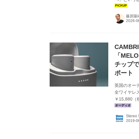
は音質重視
無理なく手
藤原陽
く受け入れ
確かな地位
実質上、同
正式にエミラ
CAMB
「MELO
チップで
ポート
英国のオーデ
全ワイヤレス
￥15,880（
ムが入念な
ィオ機器群か
Stereo
上げた完全
持続時間は最
安定した無線