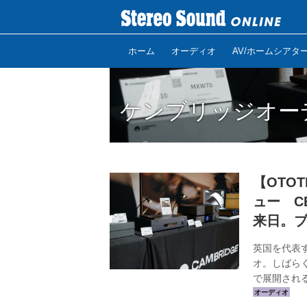
ホーム
オーディオ
AV/ホームシアタ
ケンブリッジオー
【OTO
ュー C
来日。
英国を代表
オ。しばら
で展開され
されたOTO