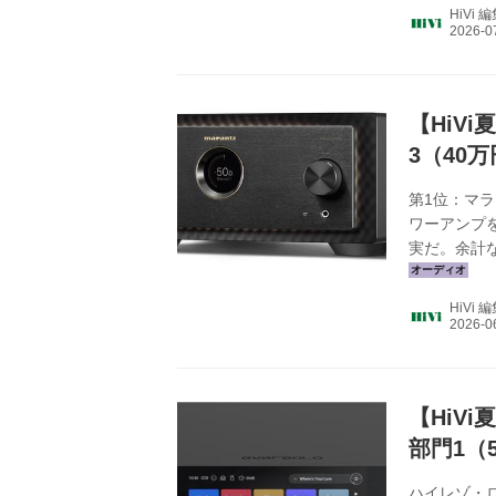
ト氏が来日
HiVi 
ドの開発思
快適さにこだ
EXN100、
な...
【HiV
3（40
第1位：マラン
ワーアンプ
実だ。余計
ク／情家み
ートに聴け
HiVi 
関連記事を見る
オにおいて
を実現して
プ...
【HiV
部門1（
ハイレゾ・ロ