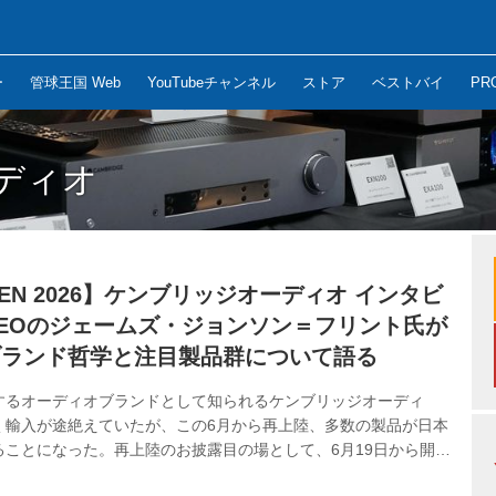
ー
管球王国 Web
YouTubeチャンネル
ストア
ベストバイ
PR
ディオ
TEN 2026】ケンブリッジオーディオ インタビ
EOのジェームズ・ジョンソン＝フリント氏が
ブランド哲学と注目製品群について語る
するオーディオブランドとして知られるケンブリッジオーディ
く輸入が途絶えていたが、この6月から再上陸、多数の製品が日本
ることになった。再上陸のお披露目の場として、6月19日から開催
TEN2026が選ばれ、同社CEOのジェームズ・ジョンソン＝フリン