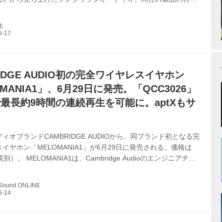
の正攻法のモノづくりを信条としつつも、一般的な音楽ファンに
の届くような価格が設定されていること。その良心的な姿勢が広
祐
られ、いまでは英国を代表するオーディオ総合メーカーとして、
を確立している。 この１年余り、日本の輸入代理店が定まらず、
ブランドのオーディオ機器の輸入が途絶えていたが、この春から
イによる取り扱いが決ま...
RIDGE AUDIO初の完全ワイヤレスイヤホン
MANIA1」、6月29日に発売。「QCC3026」
最長約9時間の連続再生を可能に。aptXもサ
ィオブランドCAMBRIDGE AUDIOから、同ブランド初となる完
イヤホン「MELOMANIA1」が6月29日に発売される。価格は
税別）。 MELOMANIA1は、Cambridge Audioのエンジニアチー
音響設計を行ない、同ブランドの展開するコンポーネントオーデ
ら感じられるBritish Soundを楽しめるようなチューニングで仕
 Sound ONLINE
ワイヤレス。 最新テクノロジーの採用により、内蔵バッテリーの
長約9時間というロングライフを達成し、同時にBluetooth 5.0で
接続も実現している。 なお...