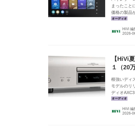
まったこと
価格の製品
されている。な
する製品が主流
HiVi 
快進撃を続け
レーヤーでの
ンロードした
【HiV
１（20
根強いディ
モデルのリ
ディオAX
に再上陸する
¥198,0
HiVi 
スで探すと
なのだ。自
現しており
関連記事を見.