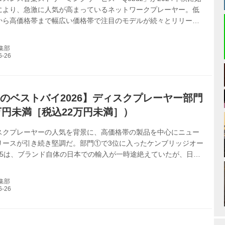
により、急激に人気が高まっているネットワークプレーヤー。低
から高価格帯まで幅広い価格帯で注目のモデルが続々とリリース
おQobuzの再生方法としては「Qoubz Connect」機能で対応
になりつつある 第1位：エバーソロ DMP-A8 ￥396,000 税込
編集部
るエバーソロの主力モデル。QobuzやTIDALだけでなく高級プ
対応例が少ないApple Musicにも対応するし、リッピングやダウ
音源用のSSDも内蔵できる（オプション）。...
i夏のベストバイ2026】ディスクプレーヤー部門
万円未満［税込22万円未満］）
スクプレーヤーの人気を背景に、高価格帯の製品を中心にニュー
リースが引き続き堅調だ。部門①で3位に入ったケンブリッジオー
C35は、ブランド自体の日本での輸入が一時途絶えていたが、日本
にあたり、再登場した格好だ 第1位：デノン DCD-1700NE
00 税込 SACDののアドバンテージを確実に引き出す製品をミドルクラ
編集部
、本機に辿り着く。この価格帯でのSACD対応はいまや希少な存在
社開発のメカニズムを採用することで安定したディスク再生を実
、末長く楽しむことができる。（山之内） メーカーサイトへ ＞
..