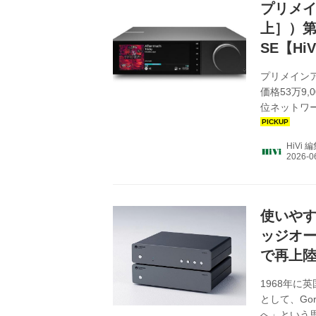
プリメイ
上］）第
SE【Hi
プリメインア
価格53万9
位ネットワ
音楽配信サ
150W＋1
HiVi 
ンドが魅力だ
ー機能を内蔵
「チーク・
ーカルの...
使いや
ッジオ
で再上陸《S
1968年
として、Go
へ」という