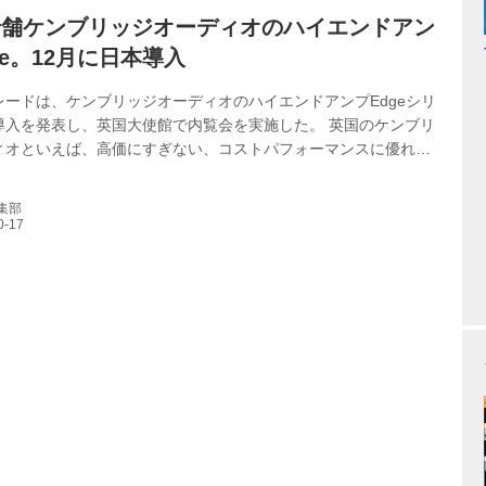
老舗ケンブリッジオーディオのハイエンドアン
ge。12月に日本導入
レードは、ケンブリッジオーディオのハイエンドアンプEdgeシリ
導入を発表し、英国大使館で内覧会を実施した。 英国のケンブリ
ィオといえば、高価にすぎない、コストパフォーマンスに優れた
製品で日本でもおなじみのブランド。ロンドンの中心に研究開発
とする本社を構える、老舗と言える存在だ。 その同社が50周年の
編集部
して企画したのがEdge（エッジ）シリーズ。これはケンブリッジ
創立者Gordon Edge氏にちなんだネーミングで、プリメインア
 A、ネットワークオーディオ機能付きコントロールアンプEdge
ンプ...