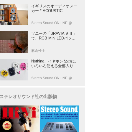
イギリスのオーディオメー
カー＂ACOUSTIC
ENERGY＂が40年前に発売
した小型スピーカー
Stereo Sound ONLINE @
「AE1」の40周年記念モデ
ル登場！
ソニーの「BRAVIA 9 Ⅱ」
で、RGB Mini LEDバック
ライトの実力を体験！ これ
は、“新しいテレビのカテゴ
麻倉怜士
リー” だ（後）：麻倉怜士
のいいもの研究所 レポート
Nothing、イヤホンなのに、
137
いろいろ使える全部入りモ
デルを発売！音をだけじゃ
ない！音のキャプチャー
Stereo Sound ONLINE @
や、会話も録音できる
ステレオサウンド社の出版物