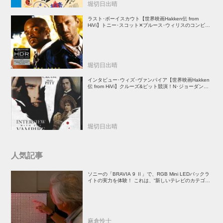
堀切日出晴
ラスト･ボーイスカウト【世界映画Hakken伝 from
HiVi】トニー･スコット✕ブルース･ウィリスのコンビが
放つ負け犬アクションの決定版！
堀切日出晴
インタビュー･ウィズ･ヴァンパイア【世界映画Hakken
伝 from HiVi】クルーズ&ピット競演！N･ジョーダン監
督吸血鬼ホラー
堀切日出晴
人気記事
ソニーの「BRAVIA 9 Ⅱ」で、RGB Mini LEDバックラ
イトの実力を体験！ これは、“新しいテレビのカテゴリ
ー” だ（後）：麻倉怜士のいいもの研究所 レポート137
麻倉怜士