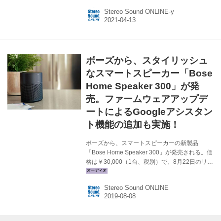
後。 32S5200Aは、32インチのフルハイビジョ
Stereo Sound ONLINE-y
ン解像度を持ったパーソナル向けの液晶テレ
ビ。OSにはAndroid TVを採用し、各種ネット動
画（YouTube、Amazonプライムビデオ、
Hulu、Netflix、AbemaTV、U-NEXT、DAZNな
ど）の視聴も簡単に行なえるようになってい
ボーズから、スタイリッシュ
る。 チューナーは、地上デジタル×2、BS/110
度CSデジタル×2を搭載し、ハイビジョン放送
なスマートスピーカー「Bose
を...
Home Speaker 300」が発
売。ファームウェアアップデ
ートによるGoogleアシスタン
ト機能の追加も実施！
ボーズから、スマートスピーカーの新製品
「Bose Home Speaker 300」が発売される。価
格は￥30,000（1台、税別）で、8月22日のリリ
ース予定。ボーズ直営店やオンラインストア、
一部のボーズ製品取扱店で先行予約を受け付け
Stereo Sound ONLINE
ている。 Bose Home Speaker 300は、高さ
161mm×幅142mm×奥行102mmで、本体重量
950gというコンパクトなモデルだ。しかし設置
方向により音の広がりが限られやすかった従来