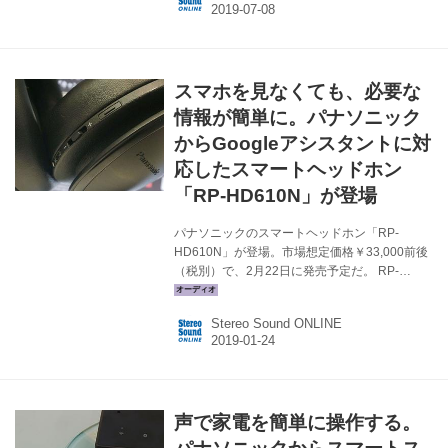
￥9,100（税別）、Lenovo Smart Display M10
は￥22,800（税別）となる。 今回発表の2モデ
ルは、家庭での生活を豊かにするために開発さ
れたモデル（スマートホームの実現）であり、
スマホを見なくても、必要な
日本では諸外国に比べてAIアシスタントなどの
スマートホーム機器の普及の遅れ...
情報が簡単に。パナソニック
からGoogleアシスタントに対
応したスマートヘッドホン
「RP-HD610N」が登場
パナソニックのスマートヘッドホン「RP-
HD610N」が登場。市場想定価格￥33,000前後
（税別）で、2月22日に発売予定だ。 RP-
HD610Nは、既発売の「RP-HD600N」の上位
モデルに位置する製品となる。Bluetoothを採用
Stereo Sound ONLINE
したワイヤレスヘッドホンで、コーデックは
LADC、aptX HDにも対応する（LDAC接続で最
大96kHz/24ビットの伝送が可能）。さらにハイ
レゾ音源の再生も可能なMLF（超多層フィル
ム）振動板を搭載している点など、基本的なス
声で家電を簡単に操作する。
ペックはHD600Nを継承している。 新たな進化
点は、Googleアシスタント機能を搭載し、ボタ