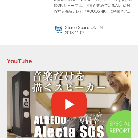
知OK シャープは、同社が進めているAIoTに対
応する液晶テレビ「AQUOS 4K」に搭載されて
いる「Android TV」のメジャーアップデートを
11月8日から開始すると発表した。 今回のアッ
Stereo Sound ONLINE
プデートで、Android TVのバージョンが、7.0か
ら8.0 Oreoへとなり、これによってGoogleアシ
スタントへの対応が可能となる。つまり、リモ
コン内蔵のマイクに話しかけるだけで、番組検
索や天気予報のチェックが行なえるだけでな
く、Googleアシスタントの操作に対応した機器
YouTube
――シャープで言えばヘルシオやエアコン、あ
るいは他社の対応家電な...