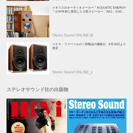
イギリスのオーディオメーカー＂ACOUSTIC ENERGY
＂が40年前に発売した小型スピーカー「AE1」の40周
年記念モデル登場！
Stereo Sound ONLINE @
ソナス・ファベールの一部製品の価格が、9月18日より
改定
Stereo Sound ONLINE_y
ステレオサウンド社の出版物