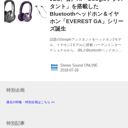
「X920」「Z720X」「BM620X」「M520X」
タント」を搭載した
「X910」「Z810X」「BZ710X」「M510X」...
Bluetoothヘッドホン＆イヤ
ホン「EVEREST GA」シリー
ズ誕生
話題のGoogleアシスタントをヘッドホン2モデ
ル、イヤホン1モデルに搭載 ハーマンインター
ナショナルから、JBLのBluetoothヘッドホン＆
イヤホン「EVEREST GA」シリーズ3モデルが8
月10日に発売される。価格はそれぞれオープン
Stereo Sound ONLINE
で、直販サイトでの価格とラインナップは以下
の通り。 オーバーイヤー型Bluetoothヘッドホン
●EVEREST 710GA：直販価格￥24,880（税
別） オンイヤー型Bluetoothヘッドホン
●EVEREST 310GA：直販価格￥19,880（税
特別企画
別） ネックタイプBluetoothイヤホン
●EVEREST 110GA：直販価格￥9,88...
過去の特集・特別企画はこちら >>
特別記事