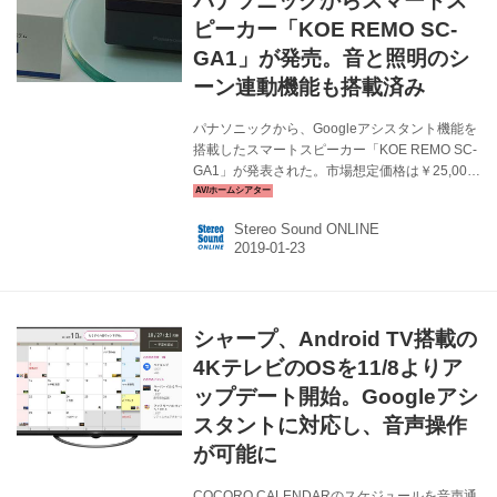
パナソニックからスマートス
ンを押しながら話しかけるだけで...
ピーカー「KOE REMO SC-
GA1」が発売。音と照明のシ
ーン連動機能も搭載済み
パナソニックから、Googleアシスタント機能を
搭載したスマートスピーカー「KOE REMO SC-
GA1」が発表された。市場想定価格は￥25,000
前後（税別）で、2月下旬の発売予定だ。
Google Homeなどスマートスピーカーの認知が
Stereo Sound ONLINE
進むにつれ、家電を声で簡単に操作したいと考
えるユーザーが増えている。実際スマートスピ
ーカーにつないでテレビ等の操作を可能にする
アダプターも発売されており、こういった需要
は今後ますます増えていくだろう。 パナソニッ
シャープ、Android TV搭載の
クではそんなユーザーの声に応えるべく、SC-
GA1を発売することになった。基本機能は音声
4KテレビのOSを11/8よりア
認識による家電操作が可能なスピーカーだが、
ップデート開始。Googleアシ
家電操作の...
スタントに対応し、音声操作
が可能に
COCORO CALENDARのスケジュールを音声通