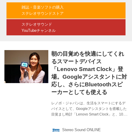
のスマートスピーカーとは異なり、パワフルな
雑誌・音楽ソフトの購入
低音と360度に広がるサウンドを再現できると
ステレオサウンドストア
いう。 さらにボーズのスマートスピーカーシリ
ーズとの互換性を備えており、...
ステレオサウンド
YouTubeチャンネル
朝の目覚めを快適にしてくれ
るスマートデバイス
「Lenovo Smart Clock」登
場。Googleアシスタントに対
応し、さらにBluetoothスピ
ーカーとしても使える
レノボ・ジャパンは、生活をスマートにするデ
バイスとして、Googleアシスタントを搭載した
目覚まし時計「Lenovo Smart Clock」と、10.1
型のディスプレイ「Lenovo Smart Display
M10」を発表。7月19日より発売する（現在予
Stereo Sound ONLINE
約受付中）。価格はLenovo Smart Clockが