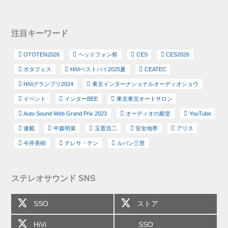
注目キーワード
OTOTEN2026
ヘッドフォン祭
CES
CES2026
ポタフェス
HiViベストバイ2025夏
CEATEC
HiViグランプリ2024
東京インターナショナルオーディオショウ
イベント
インターBEE
東京東京オートサロン
Auto Sound Web Grand Prix 2023
オーディオの殿堂
YouTube
連載
中森明菜
玉置浩二
安全地帯
アリス
今井美樹
テレサ・テン
ルパン三世
ステレオサウンド SNS
SSO
ストア
HiVi
SSO