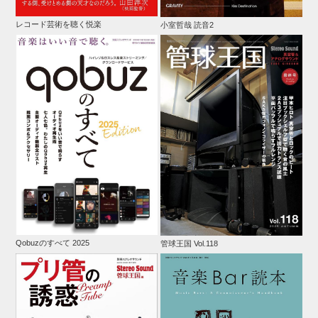
レコード芸術を聴く悦楽
小室哲哉 読音2
Qobuzのすべて 2025
管球王国 Vol.118