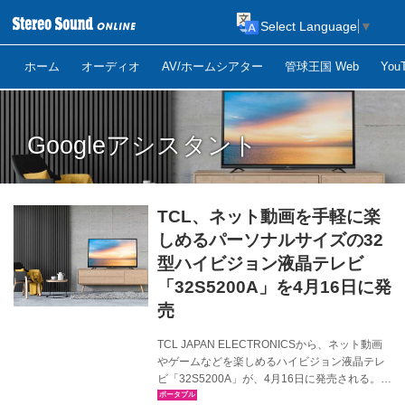
Select Language
▼
ホーム
オーディオ
AV/ホームシアター
管球王国 Web
Yo
Googleアシスタント
TCL、ネット動画を手軽に楽
しめるパーソナルサイズの32
型ハイビジョン液晶テレビ
「32S5200A」を4月16日に発
売
TCL JAPAN ELECTRONICSから、ネット動画
やゲームなどを楽しめるハイビジョン液晶テレ
ビ「32S5200A」が、4月16日に発売される。価
格はオープンで、想定市場価格は￥36,000前