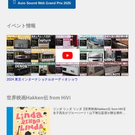
Auto Sound Web Grand Prix 2025
イベント情報
2024 東京インターナショナルオーディオショウ
世界映画Hakken伝 from HiVi
リンダ リンダ リンダ【世界映画Hakken伝 from HiVi】
女子高生がブルーハーツ！山下敦弘監督が贈る傑作青春
学園ストーリー！