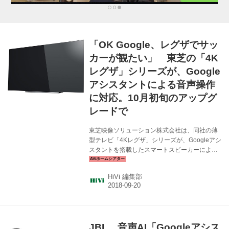
「OK Google、レグザでサッ
カーが観たい」 東芝の「4K
レグザ」シリーズが、Google
アシスタントによる音声操作
に対応。10月初旬のアップグ
レードで
東芝映像ソリューション株式会社は、同社の薄
型テレビ「4Kレグザ」シリーズが、Googleアシ
スタントを搭載したスマートスピーカーによる
再生・予約操作に対応すると発表した。 スマー
トスピーカーによる家電操作は徐々に広がりを
HiVi 編集部
見せているが、東芝ではGoogle Homeなどのス
マートスピーカーに番組名を話しかけるだけ
で、すぐに楽しめるように4Kレグザの「スマー
トスピーカー連携」をアップデートする。さら
に、録画したい番組名を話しかけることで、番
JBL、音声AI「Googleアシス
組の予約もできるようになる。 対応機種は、