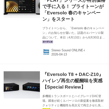
「PLAY」シリーズが特別価格
で手に入る！ ブライトーンが
「Eversolo 春のキャンペー
ン」をスタート
ブライトーンから、「Eversolo 春のキャンペー
ン」のお知らせが届いた。話題のエバーソロ製
品について、本日（4月13日）から6月30日まで
の期間で、新製品購入時に特別価格で販売する
というものだ。 今回の対象モデルとキャンペー
Stereo Sound ONLINE-i
ン価格は以下の通り。エバーソロのミュージッ
クストリーマーや一体型システムは、使いやす
さや音の良さでも大きな注目を集めている。こ
れからの新生活を良い音と一緒に過ごしたいと
お考えの方は、このチャンスをお見逃しなく！
『Eversolo T8 + DAC-Z10』
●対象モデルとキャンペーン価格 DMP-A6
Master Edition Gen2 ￥242,000（税込） DMP-
ハイレゾ再生の醍醐味を実感
A6 Gen2 ￥198,000（...
【Special Review】
多機能トランスポートとハイグレードDAC登
場。躍進が続くエバーソロの新提案を徹底取材
クォリティと機能性を高次元で両立させた先進