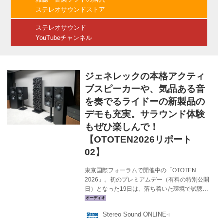
ワークトランスポートだ。純正組合せとなる同
ステレオサウンドストア
社のDAC-Z10と接続して聴くと、通常のUSB接
続のグラデーションが豊かで繊細、アナロ...
ステレオサウンド
YouTubeチャンネル
ジェネレックの本格アクティ
ブスピーカーや、気品ある音
を奏でるライドーの新製品の
デモも充実。サラウンド体験
もぜひ楽しんで！
【OTOTEN2026リポート
02】
東京国際フォーラムで開催中の「OTOTEN
2026」。初のプレミアムデー（有料の特別公開
日）となった19日は、落ち着いた環境で試聴を
楽しみたいという熱心なオーディオファンが足
を運んでくれた。今回はその中から編集部がチ
Stereo Sound ONLINE-i
ェックしたブースをまとめて紹介したい。