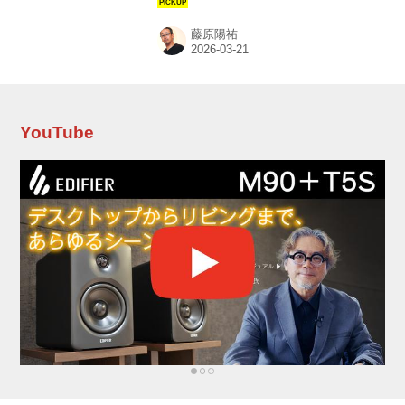
的なモノづくりで、高い評価を獲得し、快進撃
を続けるエバーソロ。ここで採り上げるT8は、
藤原陽祐
ネットワークプレーヤーの最高峰DMP-A10の開
発で培った技術、ノウハウを積極的に投入して
開発されたネットワークトランスポートだ。 今
回は同社が満を持して送り出してきた単体D/A
コンバーターの本格派、DAC-Z10との組合せ
で、様々な接続方法を試しながら、そのパフォ
YouTube
ーマンスを検証していきたい。 Network Audio
Transport T8 ￥297,000 税込 ● 型...