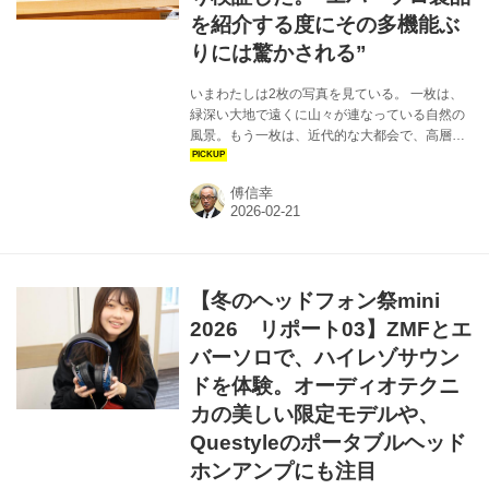
を紹介する度にその多機能ぶ
りには驚かされる”
いまわたしは2枚の写真を見ている。 一枚は、
緑深い大地で遠くに山々が連なっている自然の
風景。もう一枚は、近代的な大都会で、高層ビ
ルがひしめいており、街の明かりが眩しい。 こ
の2枚の写真、同じ場所を撮影している。2枚と
傅信幸
も、中国・深圳の写真だ。自然風景は1970年代
終わりの深圳。珠江デルタの一角、人口3万人の
漁村/農村だ。都会の風景は2022年の深圳。人口
1750万人の大都会だ。 深圳は40年間で人口が
600倍近くに激増、毎年20％の経済成長を記録
【冬のヘッドフォン祭mini
したという。経済特区として急激に成長した深
圳は、ハイテク産業に満ちていて、電子部品や
2026 リポート03】ZMFとエ
電子機器メーカーがいっぱいある。Huawei、
バーソロで、ハイレゾサウン
Tencent（...
ドを体験。オーディオテクニ
カの美しい限定モデルや、
Questyleのポータブルヘッド
ホンアンプにも注目