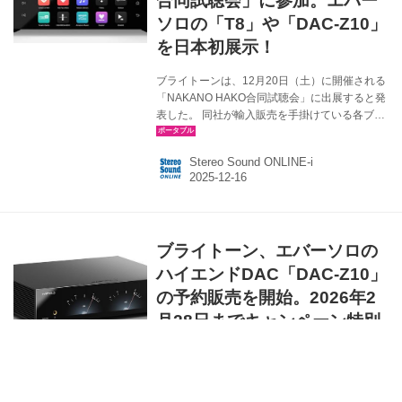
合同試聴会」に参加。エバー
ソロの「T8」や「DAC-Z10」
を日本初展示！
ブライトーンは、12月20日（土）に開催される
「NAKANO HAKO合同試聴会」に出展すると発
表した。 同社が輸入販売を手掛けている各ブラ
ンドから、以下の人気モデルを一挙展示＆試聴
可能となっている。中でもEversoloのネットワ
Stereo Sound ONLINE-i
ークストリーマー「T8」とヘッドフォンジャッ
ク付D/Aコンバーターの「DAC-Z10」は日本初
展示なので、これらの音を聴いてみたい方は今
すぐ関連リンクから予約を！ 主な展示モデル
Eversolo ネットワークストリーマー「T8」 ヘ
ブライトーン、エバーソロの
ッドフォンジャック付DAC「DAC-Z10」 ネッ
トワークプーイヤー「DMP-A10」 ZMF
ハイエンドDAC「DAC-Z10」
headphones ヘッドホン...
の予約販売を開始。2026年2
月28日までキャンペーン特別
価格￥374,000で販売
ブライトーンは、Eversolo（エバーソロ）のハ
イエンドDAC「DAC-Z10」（￥385,000、税