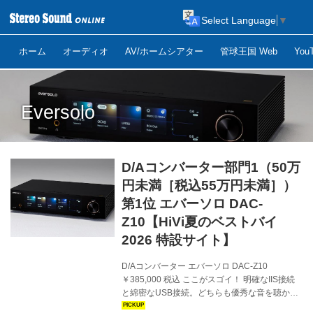
Select Language
▼
ホーム
オーディオ
AV/ホームシアター
管球王国 Web
Yo
Eversolo
D/Aコンバーター部門1（50万
円未満［税込55万円未満］）
第1位 エバーソロ DAC-
Z10【HiVi夏のベストバイ
2026 特設サイト】
D/Aコンバーター エバーソロ DAC-Z10
￥385,000 税込 ここがスゴイ！ 明確なIIS接続
と綿密なUSB接続。どちらも優秀な音を聴かせ
る単体DAC（麻倉） 基板からデジタル領域とア