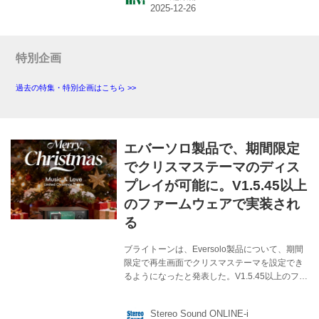
（山本） 麻倉怜士 ベストワン 2025年のHiViグ
ランプリのデジタルオーディオプレーヤー部門
賞に輝いた銘機。開発力旺盛なエバーソロ製品
は、どれも注目だが、特に本機はハイエンド性
特別企画
と機能性で高く評価された。アーティストの音
楽的な呼吸がまざまざと聴ける。情家みえを聴
過去の特集・特別企画はこちら >>
く。彼女の声は艶っぽさとともに、苦みも...
エバーソロ製品で、期間限定
でクリスマステーマのディス
プレイが可能に。V1.5.45以上
のファームウェアで実装され
る
ブライトーンは、Eversolo製品について、期間
限定で再生画面でクリスマステーマを設定でき
るようになったと発表した。V1.5.45以上のファ
ームウェアが対象で、ストリーミングでなく音
楽再生画面を立ち上げると、設定画面が表示さ
Stereo Sound ONLINE-i
れるという。 クリスマス気分を盛り上げる楽し