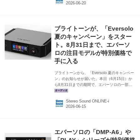
G508のジェネレックブースには、新製品のアク
ティブスピーカー「8380A」や「8081A」を使
ったデモも行われていた。8380Aは新開発され
た同軸型高域ドライバーと38cmウーファーを組
ブライトーンが、「Eversolo
み合わせた3ウェイ2スピーカーという構成のア
クティブスピーカー。今回はAD/DAコンバータ
夏のキャンペーン」をスター
ーの新製品「ADI-2 Pro EX」との組み合わせで
ト。8月31日まで、エバーソ
ファ...
ロの注目モデルが特別価格で
手に入る
ブライトーンから、「Eversolo 夏のキャンペー
ン」のお知らせが届いた。本日（6月15日）か
ら8月31日までの期間で、エバーソロの一部製
品について、新品購入時に特別価格で販売する
というものだ。対象モデルと特別価格は以下の
Stereo Sound ONLINE-i
通り。 キャンペーン対象モデルと特別価格 ●ミ
ュージックストリーマー： Eversolo DMP-A10
￥803,000（税込） Eversolo DMP-A8
￥363,000（税込） ●ミュージックトランスポー
ト：Eversolo T8 ￥286,000（税込） ●D/Aコン
エバーソロの「DMP-A6」や
バーター：Eversolo DAC-Z10 ￥374,000（税
込） エバーソロの製品は...