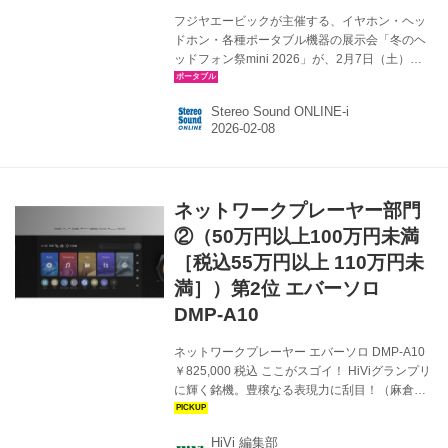
フジヤエービックが主催する、イヤホン・ヘッ
ドホン・各種ポータブル機器の展示会「冬のヘ
ッドフォン祭mini 2026」が、2月7日（土）
に、東京駅近くのステーションカンファレンス
東京で開催された。miniということで、今回は
Stereo Sound ONLINE-i
6Fフロアに各社ブースを集結、話題の新製品か
らお馴染みの人気モデルまで、様々なアイテム
が展示＆試聴可能になっていた。ここではそん
な展示で担当者が気になった製品を紹介しま
す。（Webマーケティング） ブライトーン ブラ
ネットワークプレーヤー部門
イトーンのブースでは、ZMF Headphonesのバ
イオセルロースドライバーを搭載した
②（50万円以上100万円未満
「Atrium」（レジン仕様）を筆頭に各モデルを
［税込55万円以上 110万円未
展示。さらにそれらを...
満］）第2位 エバーソロ
DMP-A10
ネットワークプレーヤー エバーソロ DMP-A10
￥825,000 税込 ここがスゴイ！ HiViグランプリ
に輝く銘機。豊穣なる表現力に刮目！（麻倉）
独自技術でAndroid OSの制約を超え、こだわり
の高音質を実現（鳥居） 主要音楽配信に対応。
HiVi 編集部
多機能で使いやすく、高音質。わが愛機です。