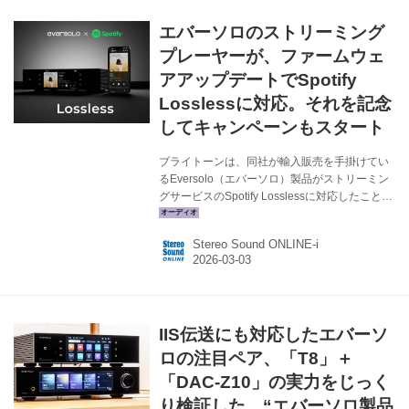
エバーソロのストリーミング
プレーヤーが、ファームウェ
アアップデートでSpotify
Losslessに対応。それを記念
してキャンペーンもスタート
ブライトーンは、同社が輸入販売を手掛けてい
るEversolo（エバーソロ）製品がストリーミン
グサービスのSpotify Losslessに対応したことを
記念したキャンペーンを実施する。 「Eversolo
PLAY CD Edition」と「Eversolo PLAY」の2モ
Stereo Sound ONLINE-i
デルが対象で、それぞれを新品で購入した場合
に以下の特別価格で販売される。キャンペーン
期間は2026年3月3日〜4月30日まで。 ●キャン
ペーン価格 PLAY CD Edition ￥176,000（税
込） PLAY ￥154,000（税込） Eversoloのスト
IIS伝送にも対応したエバーソ
リーミングプレーヤーは多くのハイレゾ配信サ
ービスに対応...
ロの注目ペア、「T8」＋
「DAC-Z10」の実力をじっく
り検証した。“エバーソロ製品