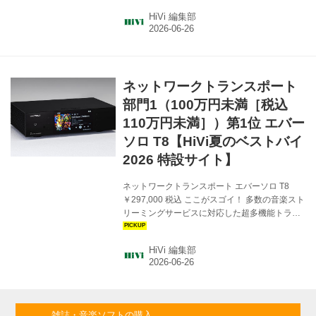
ナログ領域を完全分離した本格D/Aコンバータ
HiVi 編集部
ー（藤原） 充実電源と凝ったDAC回路を搭載。
ARC端子活用でAV機器との連携も可能（山本）
麻倉怜士 ベストワン HDMIケーブルをインター
フェイスとして活用するIIS（＝I2S）伝送をサ
ポート。その明瞭で明確な音調については接続
ネットワークトランスポート
した同じくIIS伝送対応の同社ネットワークトラ
ンスポートT8のコメントで述べたが、実はトラ
部門1（100万円未満［税込
ディショナルのUSB接続も優れてい...
110万円未満］）第1位 エバー
ソロ T8【HiVi夏のベストバイ
2026 特設サイト】
ネットワークトランスポート エバーソロ T8
￥297,000 税込 ここがスゴイ！ 多数の音楽スト
リーミングサービスに対応した超多機能トラン
スポート（麻倉） 骨格のしっかとした末広がり
のエネルギーバランスの音調が魅力だ（小原）
HiVi 編集部
Apple Musicを含む主要音楽配信サービスに対
応。デジタル端子も豊富に搭載（藤原） 麻倉怜
士 特選 HDMI端子を活用するIIS（＝I2S）伝送
をサポート、多種の配信サービスに対応、多様
なフィルター選択……と、多機能を誇るネット
雑誌・音楽ソフトの購入