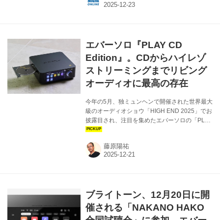
い機能を、活用してみてはいかがだろう。 ニュ
ース | Bright Tone Co. Ltd. 株式会社ブライトー
ンはお手持ちのオーディオをさらに一段高みに
引き揚げる「突き抜けたオーディオ機器を提供
エバーソロ『PLAY CD
する」ことを目的として各種音響機器（オーデ
ィオ、楽器、AV）の開発・販売を行なっていま
Edition』。CDからハイレゾ
す。 取扱ブランド | Bright T...
ストリーミングまでリビング
オーディオに最高の存在
今年の5月、独ミュンヘンで開催された世界最大
級のオーディオショウ「HIGH END 2025」でお
披露目され、注目を集めたエバーソロの「PLAY
CD Edition」および「PLAY」が日本上陸を果た
した。 MM/MC対応のフォノ入力を備えたプリ
藤原陽祐
メインアンプをベースに、ネットワークプレー
ヤー、光／同軸デジタル入力、同軸デジタル出
力、ARC対応HDMI入力まで備えた先進的なオ
ーディオ機器で、パッシブスピーカーと組み合
わせるだけでほとんどのオーディオメディアが
ブライトーン、12月20日に開
サポートできるという実に欲張りなモデルだ。
さらに興味深いのは、CDドライブを備えた
催される「NAKANO HAKO
「PLAY CD Edition」と、CDドライ...