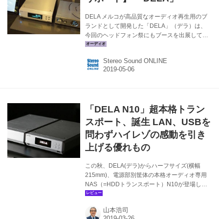
DELA メルコが高品質なオーディオ再生用のブ
ランドとして開発した「DELA」（デラ）は、
今回のヘッドフォン祭にもブースを出展してい
た。そこにはミュージックライブラリーシステ
ムの「N10」や「N100」、さらに光ディスクド
Stereo Sound ONLINE
ライブの「D100」などが並んでいる。しかも
N10は高級D/Aコンバーターのコード「DAVE」
やオーロラサウンドの「HEADA」と組み合せた
試聴機器が準備されており、そのサウンドを確
認できるようになっていた。もうひとつ、N100
「DELA N10」超本格トラン
をクリプトンのハイレゾ対応コンパクトスピー
カーとのセット「KS55SMS」も並べられ、そ
スポート、誕生 LAN、USBを
のパフォーマンスを体験できるようになってい
問わずハイレゾの感動を引き
た。
上げる優れもの
この秋、DELA(デラ)からハーフサイズ(横幅
215mm)、電源部別筐体の本格オーディオ専用
NAS（=HDDトランスポート）N10が登場し
た。その音のよさが高く評価され、本号発表の
『Hi Viグランプリ2018』で〈デジタルオーディ
山本浩司
オプレーヤー部門賞〉を獲得したことはご承知