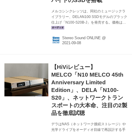
バイトのSSDを搭載
メルコシンクレッツは、同社のミュージックラ
イブラリー、DELAN100 SSDモデルのブラック
仕上げ「N100-S20B-J」を発売する。価格は
￥198,000（税込）で、本日出荷開始される。
N100はDELAブランドのミュージックライブラ
Stereo Sound ONLINE @
リーとして人気を集めており、以前からブラッ
クモデルが欲しいという要望があったそうだ。
今回はそんな声に応え、ネットワークスイッチ
「S100-BB-J」に続いて商品化されたことにな
る。 新開発の鋼板製リジッド・マウンター
【HiViレビュー】
（1.6mm厚）を介し、新規選定された 2.5イン
チのカスタム仕様2TバイトSSDドライブを一基
MELCO「N10 MELCO 45th
搭載。大容量とSSD 搭載を同時に実現し...
Anniversary Limited
Edition」、DELA「N100-
S20」、ネットワークトラン
スポートの大本命、注目の2製
品を徹底試聴
デラはNAS（ネットワーク接続ストレージ）や
光学ドライブをオーディオ目線で再設計する手