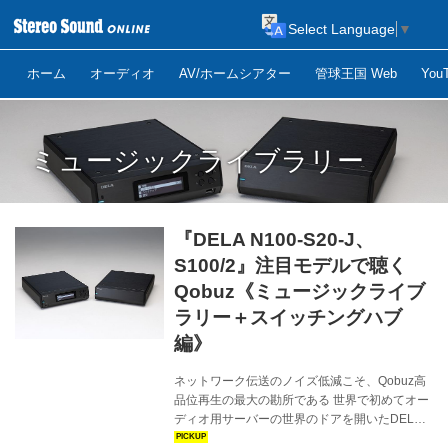
Select Language
▼
ホーム
オーディオ
AV/ホームシアター
管球王国 Web
Yo
ミュージックライブラリー
『DELA N100-S20-J、
S100/2』注目モデルで聴く
Qobuz《ミュージックライブ
ラリー＋スイッチングハブ
編》
ネットワーク伝送のノイズ低減こそ、Qobuz高
品位再生の最大の勘所である 世界で初めてオー
ディオ用サーバーの世界のドアを開いたDELA
は、今やQobuzを受信するに必要なあらゆるデ