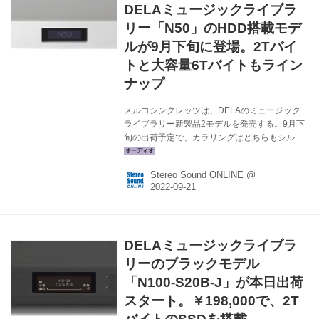
Roon1.6アップデート手順 |...
DELAミュージックライブラ
リー「N50」のHDD搭載モデ
ルが9月下旬に登場。2Tバイ
トと大容量6Tバイトもライン
ナップ
メルコシンクレッツは、DELAのミュージック
ライブラリー新製品2モデルを発売する。9月下
旬の出荷予定で、カラリングはどちらもシルバ
ーのみ。 N50-H20-J ￥198,000（税込、2Tバイ
トHDD搭載） N50-H60-J ￥275,000（税込、受
Stereo Sound ONLINE @
注生産、6TバイトHDD搭載） N50は、DELAブ
ランドの代名詞となった「N1A」の外観はその
ままに、上位モデルの再生品質へ大幅にレベル
アップを果たした、新たなミュージックライブ
ラリー。6月に発売されたSSDモデルに続き、
DELAミュージックライブラ
今回新たに2TバイトHDDモデルと、6Tバイト
HDDモデルが登場する。 N1Aからの進化点は以
リーのブラックモデル
下の通り。 ●電源部は...
「N100-S20B-J」が本日出荷
スタート。￥198,000で、2T