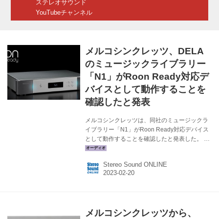
ステレオサウンド
YouTubeチャンネル
メルコシンクレッツ、DELA
のミュージックライブラリー
「N1」がRoon Ready対応デ
バイスとして動作することを
確認したと発表
メルコシンクレッツは、同社のミュージックラ
イブラリー「N1」がRoon Ready対応デバイス
として動作することを確認したと発表した。 対
象モデルは「N1-S38-J」「N1-S38B-J」で、
Roon Readyデバイスとして認識させるために
Stereo Sound ONLINE
はRoon Coreを最新版にアップデートする必要
がある。 また、Roon Labs LLC.製アプリでN1
を操作する場合は、N1のコントロールモードを
「Roon Readyモード」に設定しておくこと。
N1 新デザインのフラッグシップモデル・ミュー
メルコシンクレッツから、
ジックライブラリー「N1」 Nucleus Tips Vol.2