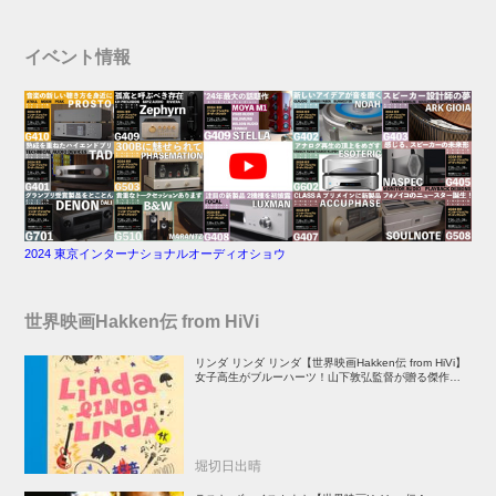
イベント情報
2024 東京インターナショナルオーディオショウ
世界映画Hakken伝 from HiVi
リンダ リンダ リンダ【世界映画Hakken伝 from HiVi】
女子高生がブルーハーツ！山下敦弘監督が贈る傑作青春
学園ストーリー！
堀切日出晴