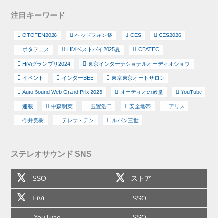
注目キーワード
OTOTEN2026
ヘッドフォン祭
CES
CES2026
ポタフェス
HiViベストバイ2025夏
CEATEC
HiViグランプリ2024
東京インターナショナルオーディオショウ
イベント
インターBEE
東京東京オートサロン
Auto Sound Web Grand Prix 2023
オーディオの殿堂
YouTube
連載
中森明菜
玉置浩二
安全地帯
アリス
今井美樹
テレサ・テン
ルパン三世
ステレオサウンド SNS
SSO
ストア
HiVi
SSO
YouTube
SSO