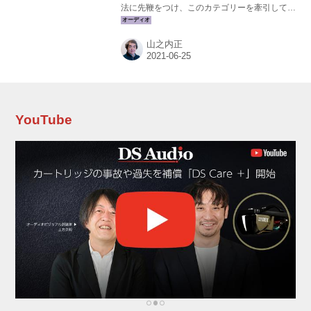
法に先鞭をつけ、このカテゴリーを牽引してき
た。フルサイズのN1AとN1Zの各シリーズに加
え、ハーフサイズのN10、N100を相次いで導入
山之内正
して選択肢を拡大。さらにネットワークスイッ
チや光学ドライブなど関連機器をHiFi仕様で設
計し、ネットワークオーディオに新風を送り込
んでいる。 そんなデラのオーディオ用NASに新
たな製品がふたつ加わった。ひとつは標準グレ
ードN100のSSDモデル。もうひとつは電源を独
YouTube
立させた上位シリーズN10 MELCO 45th
Anniversary Limited Edition（...