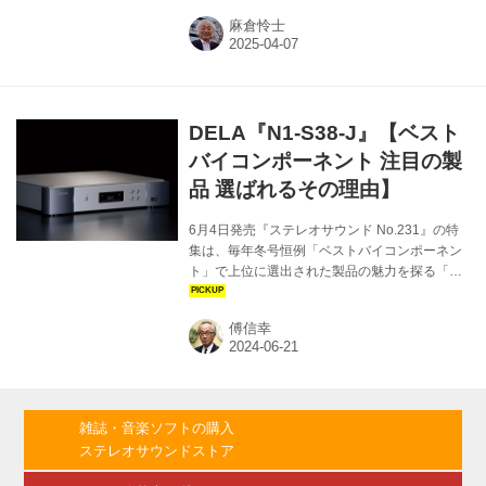
バイスをトータルに供給する、ネットワークオ
麻倉怜士
ーディオの総合メーカーに成長した。母体とな
っているバッファローブランドの無線LANルー
ター、DELAブランドのオーディオ用ハブ、同
サーバー／ネットワークトランスポート（以
下、DELA流の表記に従ってミュージックライ
DELA『N1-S38-J』【ベスト
ブラリーと称す）、同オーディオ用LANケーブ
ル、そして光アイソレーション関連機器……
バイコンポーネント 注目の製
と、まさにDELA製品だけで堂々のQobuzシス
品 選ばれるその理由】
テムが組めるのである。ない...
6月4日発売『ステレオサウンド No.231』の特
集は、毎年冬号恒例「ベストバイコンポーネン
ト」で上位に選出された製品の魅力を探る「ベ
ストセラーモデル 選ばれる理由」です。ステレ
オサウンドオンラインでは、本特集の内容を順
傅信幸
次公開してまいります。今回は、DELAのミュ
ージックサーバー 『N1-S38-J』の人気の理由を
探求します。（ステレオサウンド編集部）
雑誌・音楽ソフトの購入
ステレオサウンドストア