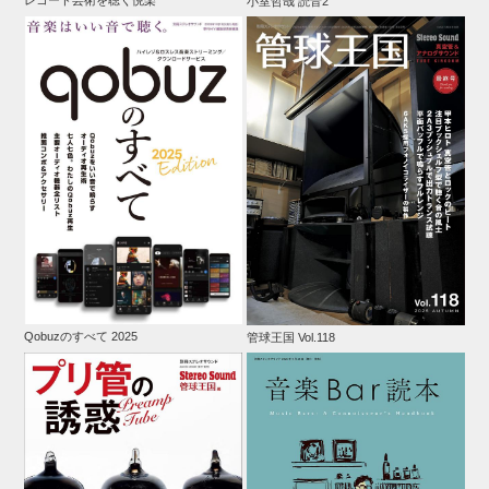
小室哲哉 読音2
Qobuzのすべて 2025
管球王国 Vol.118