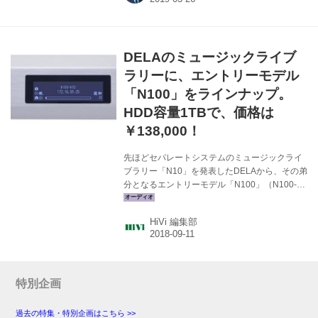
の通り。そこで改めてぼくのリスニングルーム
で本機の音質を精査することにし、そのインプ
レッションをお届けする。 Music Server DELA
N10 ￥648,000＋税 ●型式：DLNA/UPnP互換メ
DELAのミュージックライブ
ディアサーバー ●ストレージ：3TバイトHDD ●
接続端子：LAN2系統、USB3系統（タイプ
ラリーに、エントリーモデル
A×3、うち前面1...
「N100」をラインナップ。
HDD容量1TBで、価格は
￥138,000！
先ほどセパレートシステムのミュージックライ
ブラリー「N10」を発表したDELAから、その弟
分となるエントリーモデル「N100」（N100-
H10-J）が発表された。こちらはHDD容量1TB
で、価格は￥138,000（税別）、9月12日の出荷
HiVi 編集部
開始予定だ。 ハイレゾソースや各種音楽ファイ
ルを格納するミュージックライブラリーとして
の機能は上位モデルを継承。内蔵HDDは2.5イ
ンチサイズで、USBポートも2.0対応を2系統、
LAN端子も2系統（LED非搭載）とした。そこに
特別企画
低ノイズACアダプター（48W）を組み合わせる
ことで、215mmのハーフサイズ筐体を実現して
過去の特集・特別企画はこちら >>