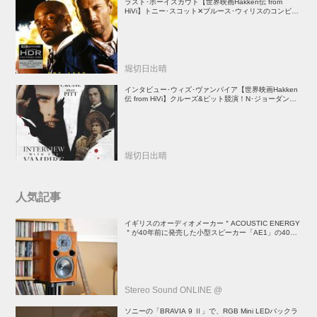
ラスト･ボーイスカウト【世界映画Hakken伝 from
HiVi】トニー･スコット✕ブルース･ウィリスのコンビが
放つ負け犬アクションの決定版！
堀切日出晴
インタビュー･ウィズ･ヴァンパイア【世界映画Hakken
伝 from HiVi】クルーズ&ピット競演！N･ジョーダン監
督吸血鬼ホラー
堀切日出晴
人気記事
イギリスのオーディオメーカー＂ACOUSTIC ENERGY
＂が40年前に発売した小型スピーカー「AE1」の40周
年記念モデル登場！
Stereo Sound ONLINE @
ソニーの「BRAVIA 9 Ⅱ」で、RGB Mini LEDバックラ