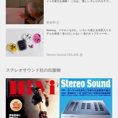
イトの実力を体験！ これは、“新しいテレビのカテゴリ
ー” だ（後）：麻倉怜士のいいもの研究所 レポート137
麻倉怜士
Nothing、イヤホンなのに、いろいろ使える全部入りモ
デルを発売！音だけじゃない！音のキャプチャーや、会
話も録音できる
Stereo Sound ONLINE @
ステレオサウンド社の出版物