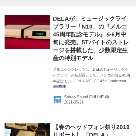
DELAが、ミュージックライ
ブラリー「N10」の『メルコ
45周年記念モデル』を6月中
旬に発売。5Tバイトのストレ
ージを搭載した、少数限定生
産の特別モデル
メルコシンクレッツは、DELAミュージックラ
イブラリーの新製品として、メルコの設立45周
年記念モデル「N10 MELCO 45th Anniversary
Limited Edition」を、国内向けに数量限定で販
売する。価格は￥850,000（税込）で、5月21日
Stereo Sound ONLINE @
午前10時から受注を開始、出荷は6月中旬を予
定している。 N10 MELCO 45th Anniversary
Limited Editionは、1975年にオーディオ機器メ
ーカーとして創業した（株）メルコが当時使用
していたロゴを冠した記念モデルで、今回は
【春のヘッドフォン祭り2019
「DELA」ではなく「MELCO」ブランドでの販
売となる。アナログ電源ユ...
リポート】 「DELA」