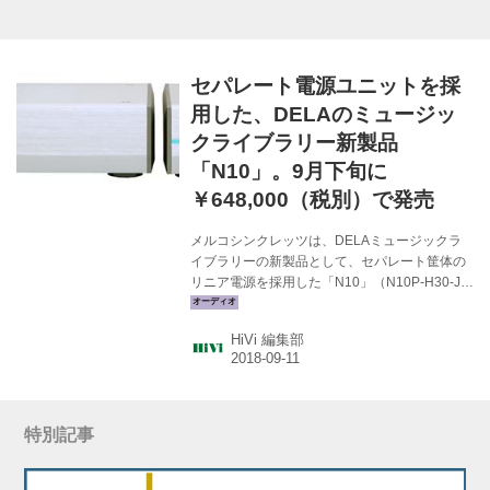
いる。 筐体は底面に2mm厚の鋼板...
セパレート電源ユニットを採
用した、DELAのミュージッ
クライブラリー新製品
「N10」。9月下旬に
￥648,000（税別）で発売
メルコシンクレッツは、DELAミュージックラ
イブラリーの新製品として、セパレート筐体の
リニア電源を採用した「N10」（N10P-H30-J）
を発売する。定価￥648,000（税別）で9月下旬
の出荷開始となる（本日から受注は開始してい
HiVi 編集部
る）。 その特長は、同社「D10/D100/E100」と
同デザインのハーフサイズ(本体と電源部の2筐
体)を採用し、3TBのHDD（サイズは2.5イン
チ）を内蔵している点にある。接続端子は
USB2.0が2系統と、LAN端子を2系統備えてい
特別記事
る。 従来の「DELA N1Z」シリーズでは2系統
のクリアダイナミックパワーサプライに より、