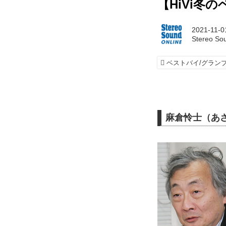
【HiVi冬
2021-11-0
Stereo So
ベストバイ/グラン
麻倉怜士（あさ