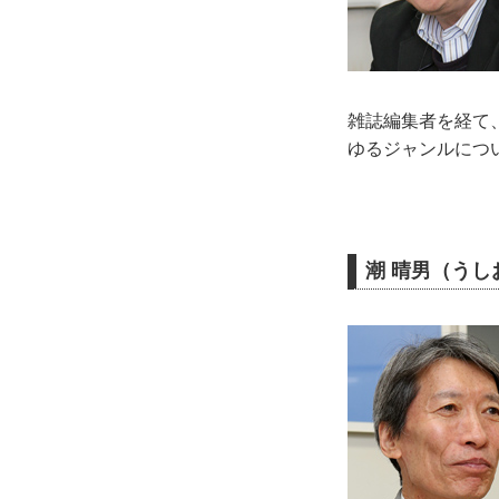
雑誌編集者を経て
ゆるジャンルにつ
潮 晴男（うし