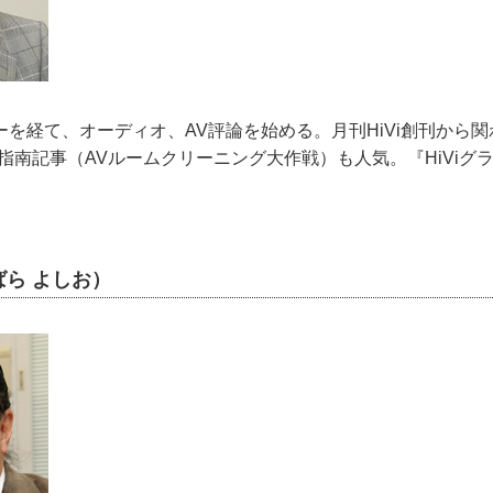
を経て、オーディオ、AV評論を始める。月刊HiVi創刊から
指南記事（AVルームクリーニング大作戦）も人気。『HiViグ
ら よしお）