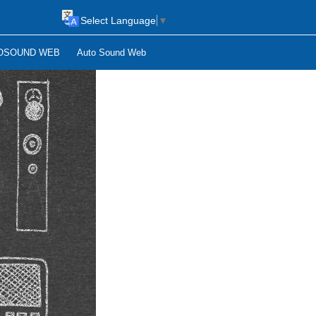
Select Language
▼
OSOUND WEB
Auto Sound Web