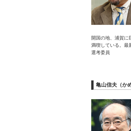
開国の地、浦賀に
満喫している。最新
選考委員
亀山信夫（かめ