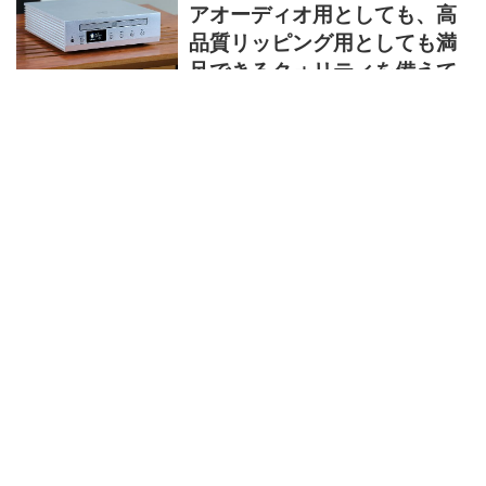
最適化実施 ファームウェア・アップデートの更
アオーディオ用としても、高
新内容に...
品質リッピング用としても満
足できるクォリティを備えて
いる。今の時代にこそ求めら
れる、貴重なCDトランスポー
トだ
近年、アナログレコードの復権に続き、CDの再
評価が進んでいる。中国やアメリカなどでは中
古CDの人気が高まっていると伝え聞くが、サブ
スクリプションで簡単に音楽を聴けるようにな
ったことへの反動か、レコードほどの手間はか
岩井喬
からず、モノとしての存在、確かにそこに込め
られた楽曲を手にしている実感を得るには12cm
のCDは改めてちょうどよいサイズ感のパッケー
ジメディアであると思う。 ここ日本でもサブス
クで音楽を楽しむリスナーが大半となり、中古
特別記事
CDを取り扱うショップが減りつつあるが、安室
奈美恵のように急にサブスクで楽曲が聴けなく
なるという事態に対し、気に入った作品はCDの
まま手元に残しておくべきと感じた...