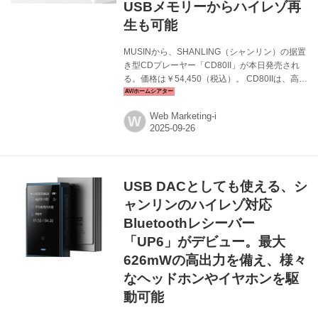
USBメモリーからハイレゾ再
生も可能
MUSINから、SHANLING（シャンリン）の据置
き型CDプレーヤー「CD80II」が本日発売され
る。価格は￥54,450（税込）。 CD80IIは、高品
質なCDを手軽に長時間楽しめるよう設計された
モデルだ。コンパクトな金属筐体に、安定性と
Web Marketing-i
W
耐久性を追求したトレイ式CDドライブを搭載。
さらにシーラス・ロジック社のフラッグシップ
DACチップ「CS43198」を採用することで、高
解像度なサウンドを獲得している。 入力は、
CD、USBメモリー、Bluetoothに対応、出力端
USB DACとしても使える、シ
子は3.5mm/4.4mmヘッドフォン端子、アナログ
RCA、同軸デジタルを備えている。これら入出
ャンリンのハイレゾ対応
力の切り替えは、フロント...
Bluetoothレシーバー
「UP6」がデビュー。最大
626mWの高出力を備え、様々
なヘッドホンやイヤホンを駆
動可能