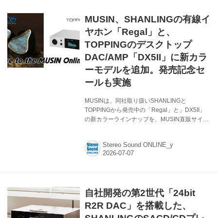
ス対応コネクターを引き続き採用することで、
フルバランス出力にも対応する（別売りのケー
MUSIN、SHANLINGの有線イ
ブルが必要）。 M0シリーズの流れをくむウル
トラコンパクトなデザインで、手軽に持ち運ぶ
ヤホン「Regal」と、
ことができる...
TOPPINGのデスクトップ
DAC/AMP「DX5II」に新カラ
ーモデルを追加。発売記念セ
ールも実施
MUSINは、同社取り扱いSHANLINGと
TOPPINGから発売中の「Regal」と」DX5II」
の新カラーラインナップを、MUSIN直販サイト
限定で発売すると発表。発売記念セールも実施
する。 新製品となるのは、SHANLINGのトライ
Stereo Sound ONLINE_y
ブリッドイヤホンRegalの数量限定カラーモデ
ル「Shining Blue」と、TOPPINGのデスクトッ
プDAC/AMP DX5IIの追加カラーモデル
「Silver」。あわせて、新カラーモデルの発売を
記念して「新カラーモデル発売記念セール」も
自社開発の第2世代「24bit
実施する。 ●SHANLING「Regal／Shining
Blue」 Regalは、低域、中域、高域のトライ
R2R DAC」を搭載した、
ブ...