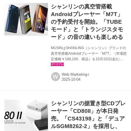
CDのピックアップと精密な読み取りを可能にし
シャンリンの真空管搭載
ている。さらに専用アップサンプリングチップ
セット「CT7302C」を組み合わせることで、高
Androidプレーヤー「M7T」
品位なサウンドを実現する。 出力端子は同軸デ
の予約受付を開始。「TUBE
ジタル、A...
モード」と「トランジスタモ
ード」の音の違いも楽しめる
MUSINはSHANLING（シャンリン）ブランドの
真空管搭載Androidプレーヤー「M7T」（市場想
定価格￥188,100、税込）を10月10日(金)に発
売する。既に予約を受け付けており、本体カラ
ーはGray、Mocha、Blueの3色展開だ。 M7Tの
Web Marketing-i
W
最大の特長は、2種のモードを搭載し、味わいの
異なるサウンドが楽しめる点にある。アナログ
ライクで温かみのある真空管サウンドを楽しめ
る「TUBEモード」と、モダンで透明度の高
い、解像度にすぐれた「トランジスタモード」
シャンリンの据置き型CDプレ
を、楽曲やシーンに合わせて切り替えること
で、パーソナライズされたリスニング体験を提
ーヤー「CD80II」が本日発
供する。各モードの切り替えは、本体設定か
売。「CS43198」と「デュア
ら...
ルSGM8262-2」を採用し、