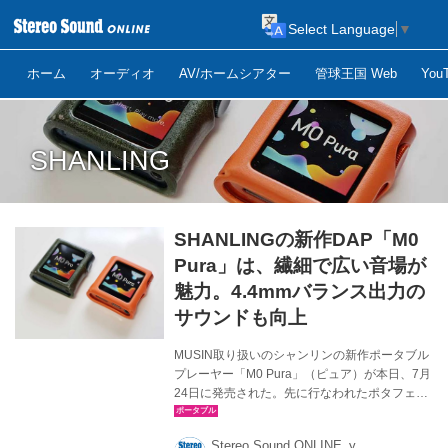
Select Language
▼
ホーム
オーディオ
AV/ホームシアター
管球王国 Web
Yo
SHANLING
SHANLINGの新作DAP「M0
Pura」は、繊細で広い音場が
魅力。4.4mmバランス出力の
サウンドも向上
MUSIN取り扱いのシャンリンの新作ポータブル
プレーヤー「M0 Pura」（ピュア）が本日、7月
24日に発売された。先に行なわれたポタフェス
やヘッドフォン祭で参考展示されていたので、
気になった方も多いことだろう。ここでは、同
Stereo Sound ONLINE_y