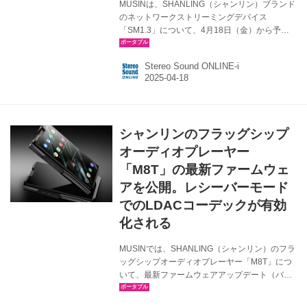
MUSINは、SHANLING（シャンリン）ブランド
のネットワークストリーミングデバイス
「SM1.3」について、4月18日（金）から予約
受付を開始し、4月25日（金）に販売する。本
来カラーはSilverとBlackで、価格は
Stereo Sound ONLINE-i
￥207,900（税込）。 SM1.3はAndroid 12をベ
ースにカスタムした次世代のUIデザインとシス
テムを採用しており、ホームオーディオ環境を
より手軽に、快適に楽しめる製品として設計さ
れている。公式アプリの「Eddict Contoller」を
シャンリンのフラッグシップ
利用することで、スマートフォンやタブレット
等からのアクセスにも対応し、ミラーリングシ
オーディオプレーヤー
ステムを起動することで、手元でもS...
「M8T」の最新ファームウェ
アを公開。レシーバーモード
でのLDACコーデックが有効
化される
MUSINでは、SHANLING（シャンリン）のフラ
ッグシップオーディオプレーヤー「M8T」につ
いて、最新ファームウェアアップデート（バー
ジョン1.28）を公開した。 ●V1.25で発生してい
た問題を修正 ●Bluetooth AMP（レシーバーモー