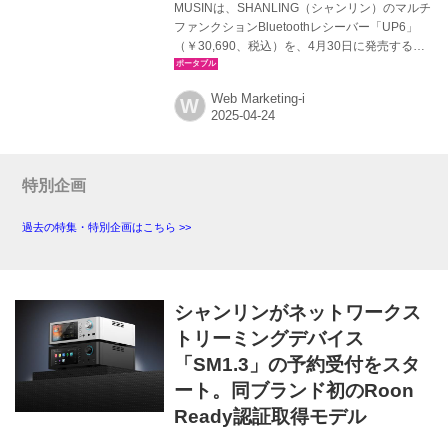
MUSINは、SHANLING（シャンリン）のマルチ
ファンクションBluetoothレシーバー「UP6」
（￥30,690、税込）を、4月30日に発売する。
UP6は、有線イヤホンや有線ヘッドホンを接続
することで、高解像度サウンドを無線環境で手
Web Marketing-i
W
軽に楽しめるBluetoothレシーバー。ESSの
ES9069Q DACチップをデュアルで搭載してお
り、USB DACとしても使用可能という。さらに
クアルコムのQCC5125ワイヤレスモジュールを
搭載し、幅広いコーデックをサポート。最大
特別企画
96kHz/24ビットでのワイヤレス通信も実現す
る。 1.54インチ（240×240画素）液晶ディスプ
過去の特集・特別企画はこちら >>
レイを搭載し、...
シャンリンがネットワークス
トリーミングデバイス
「SM1.3」の予約受付をスタ
ート。同ブランド初のRoon
Ready認証取得モデル