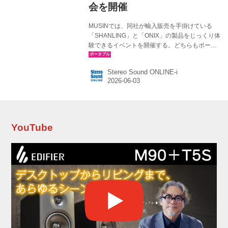
会を開催
MUSINでは、同社が輸入販売を手掛けている
「SHANLING」と「ONIX」の製品をじっくり体
験できるイベントを開催する。どちらもポータ
ブルやネットワークオーディオの分野で注目を
集めているブランドで、そのサウンドは一度体
Stereo Sound ONLINE-i
験する価値は充分あるはず。 まず6月13日
（土）には、大阪のシマムセンにて
「SHANLING & ONIX 製品試聴会」を開催、翌
週は19日（金）〜21日（日）に有楽町の東京国
際フォーラムで開催されるOTOTENのMUSINブ
ースで開催予定という。それぞれの詳細は以下
YouTube
の通りなので、興味のある方はぜひ足を運んで
いただきたい。 シマムセン試聴会「SHANLING
& ONI...