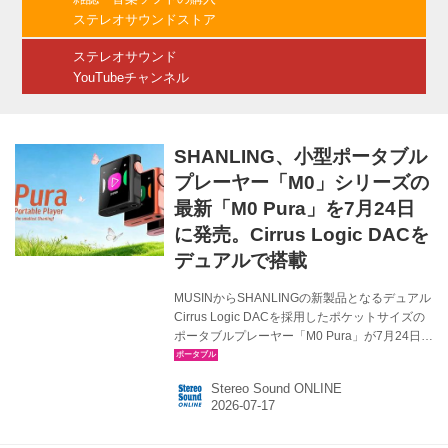
とになったそうだ。 【価格改定のお知らせ】取
ステレオサウンドストア
り扱いブランド『TOPPING』、『TOPPING
Profession...
ステレオサウンド
YouTubeチャンネル
SHANLING、小型ポータブル
プレーヤー「M0」シリーズの
最新「M0 Pura」を7月24日
に発売。Cirrus Logic DACを
デュアルで搭載
MUSINからSHANLINGの新製品となるデュアル
Cirrus Logic DACを採用したポケットサイズの
ポータブルプレーヤー「M0 Pura」が7月24日に
発売される。価格は￥23,760（税込）。 M0
Puraは、「MO Pro」に続くM0シリーズの最新
Stereo Sound ONLINE
モデルで、DACチップを「CS43131」デュアル
構成へとアップグレードしたDAPとなる。M0
Proで開発された、自社開発の3.5mm 5極バラン