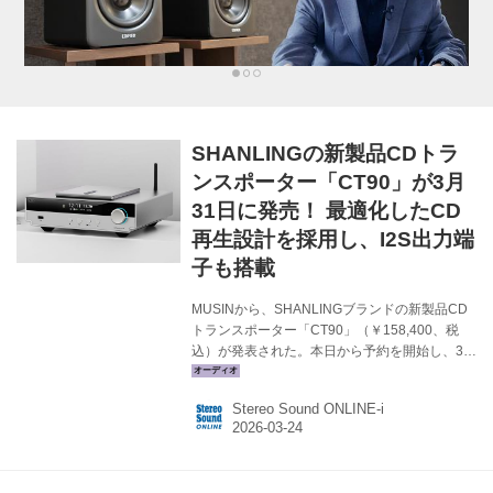
SHANLINGの新製品CDトラ
ンスポーター「CT90」が3月
31日に発売！ 最適化したCD
再生設計を採用し、I2S出力端
子も搭載
MUSINから、SHANLINGブランドの新製品CD
トランスポーター「CT90」（￥158,400、税
込）が発表された。本日から予約を開始し、3月
31日の発売を予定している。 CT90は、ピュア
サウンドCDプレーヤーとして、最適化したCD
Stereo Sound ONLINE-i
再生設計が施されたデジタルトランスポーター
とのこと。 ドライブユニットには、
「SAA7826」サーボシステム＋「DA11」光学
ドライブという定評ある構成を採用、安定した