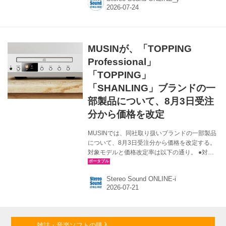
製品を速攻でチェック。前モデル「M0 Pro」の
違いを主に紹介したい。 ●関連記事 さて、新製
品のM0 Puraは、仕様を見ても、実際に手にし
てみても、前モデルM0 Proと同じ筐体のよう。
違いと言えば、マイクロSDカードスロットのカ
MUSINが、「TOPPING
バーがなくなった程度か。仕様面ではほかに、
DACがESSからCirrus Logicへ変更され（デュ
Professional」
アル仕様は同じ）、アンバランス出力...
「TOPPING」
「SHANLING」ブランドの一
部製品について、8月3日受注
分から価格を改定
MUSINでは、同社取り扱いブランドの一部製品
について、8月3日受注分から価格を改定する。
対象モデルと価格改定率は以下の通り。 ●対象
製品と価格改定率 TOPPING Professional：
E1x2 OTG（13％） TOPPING：DX5
Stereo Sound ONLINE-i
II（10％）、A900（10％）、D900（9％）
SHANLING：CR60（9％） 部材コストおよび
輸送コストの継続的な上昇を受け、これまで価
格を維持すべく企業努力を続けてきたが、やむ
を得ず対象製品について販売価格を改定するこ
雑誌・音楽ソフトの購入