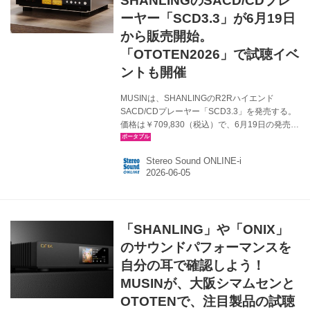
SHANLINGのSACD/CDプレ
ーヤー「SCD3.3」が6月19日
から販売開始。
「OTOTEN2026」で試聴イベ
ントも開催
MUSINは、SHANLINGのR2Rハイエンド
SACD/CDプレーヤー「SCD3.3」を発売する。
価格は￥709,830（税込）で、6月19日の発売を
予定している。また本製品の発売に合わせ、6月
19日(金)〜6月21日(日)に東京国際フォーラムで
Stereo Sound ONLINE-i
開催される「OTOTEN2026」で、「SHANLING
製品試聴会」も開催予定とのことだ。 その
SCD3.3は、SHANLING自社開発のSACDディス
クシステムとHD850ドライブという構成によ
り、SACD/CD再生時のサウンドを最大限に引き
「SHANLING」や「ONIX」
出すことを実現した、ハイエンドSACD/CDプレ
ーヤーだ。 DAC部分には、SHANLING自社開発
のサウンドパフォーマンスを
の...
自分の耳で確認しよう！
MUSINが、大阪シマムセンと
OTOTENで、注目製品の試聴