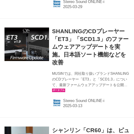
Stereo Sound ONLINE-i
ド）でのLDACコーデックを有効化 ●クイックア
クセスメニューにデジタルフィルター設定を追
加 ●システムの安定性を向上 ●その他細かなバ
グの修正や最適化を実施 本体をネットワークに
接続している場合は、最新のファームウェアが
SHANLINGのCDプレーヤー
表示されるのでそのままダウンロードし、アッ
プデートファイルのインストールを実行すれば
「ET3」「SCD1.3」のファー
いい。 ローカルアップデートを行いたい...
ムウェアアップデートを実
施。日本語ソート機能などを
改善
MUSINでは、同社取り扱いブランドSHANLING
のCDプレーヤー「ET3」と「SCD1.3」につい
て、最新ファームウェアアップデートを公開し
た。それぞれのファームウェアアップデートの
詳細は以下の通り。 SHANLING ET3（v1.9）
Stereo Sound ONLINE-i
●MQA出力設定を調整 ●日本語のソート機能を
改善 ●その他細かなバグの修正や最適化を実施
ファームウェア・アップデートの更新内容につ
いて（V1.9 更新：2025.03.12） 株式会社
MUSIN SHANLING SCD1.3（v2.0） ●日本語の
シャンリン「CR60」は、ピュ
ソート機能を改善 ●その他細かなバグの修正や