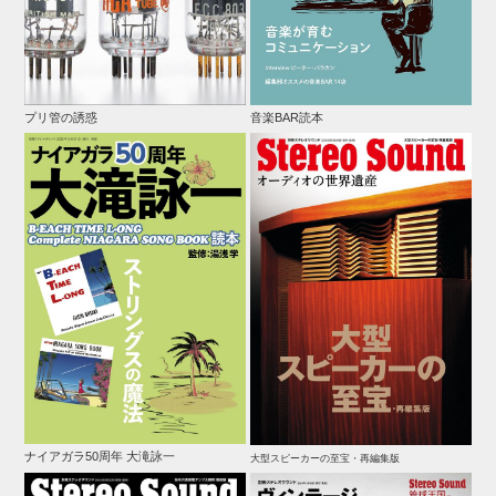
プリ管の誘惑
音楽BAR読本
ナイアガラ50周年 大滝詠一
大型スピーカーの至宝・再編集版