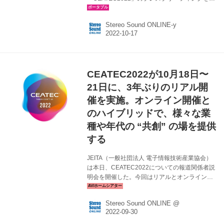
日17日、会場内のトークステージで行なった。
同会にはCEATECのエグゼクティブプロデュー
Stereo Sound ONLINE-y
サー鹿野清氏が登壇し、3年ぶりとなるリアル開
催に「高揚している」と喜びを口にしていた。
今回は、2000年に名称変更してから22年、
CEATECとして23回目の開催となり、世界27か
国／地域から562社／団体が参加。新規の参加
CEATEC2022が10月18日〜
も多く、平均して40％以上が新規となっていた
そうだが、今回は実に47％となる266社／団体
21日に、3年ぶりのリアル開
が新規枠で参加しているといい、海外からの参
催を実施。オンライン開催と
加も1...
のハイブリッドで、様々な業
種や年代の “共創” の場を提供
する
JEITA（一般社団法人 電子情報技術産業協会）
は本日、CEATEC2022についての報道関係者説
明会を開催した。今回はリアルとオンラインの
ハイブリッド開催で、その概要は以下の通り。
CEATEC 2022 ●期間：10月18日（火）〜21日
Stereo Sound ONLINE @
（金）10:00〜17:00 ●会場：幕張メッセ（千葉
市美浜区中瀬2-1） ●入場：無料（来場者事前登