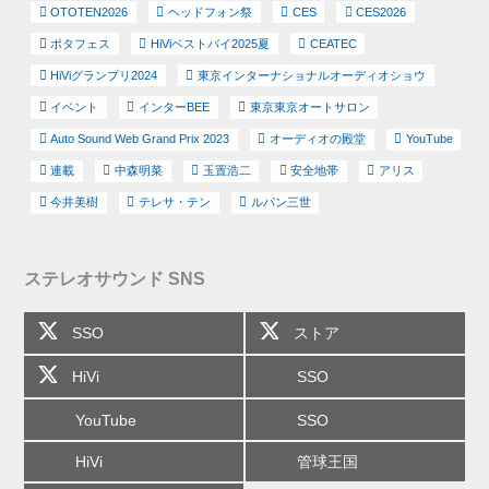
OTOTEN2026
ヘッドフォン祭
CES
CES2026
ポタフェス
HiViベストバイ2025夏
CEATEC
HiViグランプリ2024
東京インターナショナルオーディオショウ
イベント
インターBEE
東京東京オートサロン
Auto Sound Web Grand Prix 2023
オーディオの殿堂
YouTube
連載
中森明菜
玉置浩二
安全地帯
アリス
今井美樹
テレサ・テン
ルパン三世
ステレオサウンド SNS
SSO
ストア
HiVi
SSO
YouTube
SSO
HiVi
管球王国