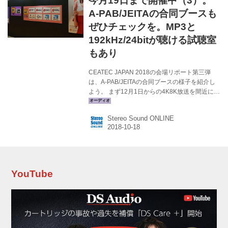
今月19日まで開催中（3）。
オンライン NHKの...
A-PAB/JEITAの合同ブースも
ぜひチェックを。MP3と
192kHz/24bitが聴ける試聴室
もあり
CEATEC JAPAN 2018の会場リポート第三弾
は、A-PAB/JEITAの合同ブースの様子を紹介し
よう。 まず12月1日からの4K8K放送を間近に控
えたA-PABブースでは、現在発表・発売されて
いる4Kテレビや単体チューナーをずらりと展
Stereo Sound ONLINE
示、それぞれのサイズやスペックがひとめでわ
かるようになっていた。 展示されていた4Kテレ
ビは有機EL機が東芝「65X920」、液晶テレビ
はシャープ「4T-C60AN1」、三菱「LCD-
A58RA1000」、ハイセンスジャパン
「A6800」、さらにピクセラの参考展出品モデ
YouTube
ルといったもので、ずれも4Kチューナーを内蔵
している。これらで実際に4K映像を再...