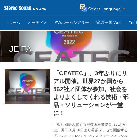
Select Language
▼
ホーム
オーディオ
AV/ホームシアター
管球王国 Web
Yo
JEITA
「CEATEC」、3年ぶりにリ
アル開催。世界27か国から
562社／団体が参加。社会を
よりよくしてくれる技術・部
品・ソリューションが一堂
に！
一般社団法人電子情報技術産業協会（JEITA）
は、明日10月18日より幕張メッセで開催する
「CEATEC2022」のプレスブリーフィングを本