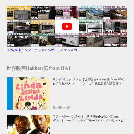
2024 東京インターナショナルオーディオショウ
世界映画Hakken伝 from HiVi
リンダ リンダ リンダ【世界映画Hakken伝 from HiVi】
女子高生がブルーハーツ！山下敦弘監督が贈る傑作青春
学園ストーリー！
堀切日出晴
ラスト･ボーイスカウト【世界映画Hakken伝 from
HiVi】トニー･スコット✕ブルース･ウィリスのコンビが
放つ負け犬アクションの決定版！