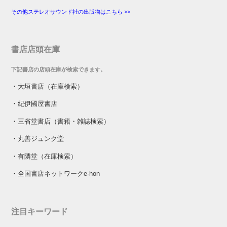
その他ステレオサウンド社の出版物はこちら >>
書店店頭在庫
下記書店の店頭在庫が検索できます。
・
大垣書店（在庫検索）
・
紀伊國屋書店
・
三省堂書店（書籍・雑誌検索）
・
丸善ジュンク堂
・
有隣堂（在庫検索）
・
全国書店ネットワークe-hon
注目キーワード