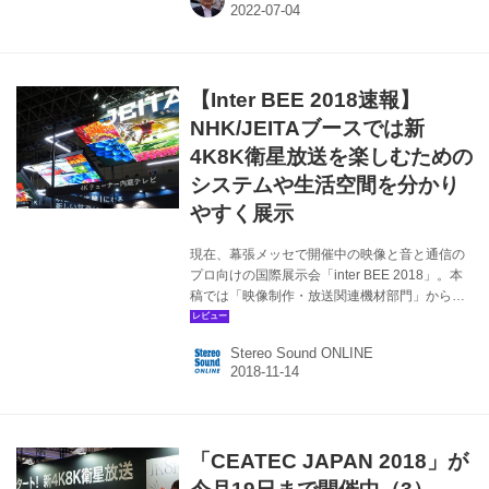
いのBD/HDDレコーダーや録画用ディスクが値
上げされることになるのです。 —— それは唐突
な話ですね。いったいどういうことなのでしょ
う？ 麻倉 実は今、文化庁が中心になって「私的
【Inter BEE 2018速報】
録画補償金制度」を復活させて、BD/HDDレコ
ーダーに適応しようという動きがあるのです。
NHK/JEITAブースでは新
その場合は出荷価格の1％ほどの補償金が課され
4K8K衛星放送を楽しむための
ることに...
システムや生活空間を分かり
やすく展示
現在、幕張メッセで開催中の映像と音と通信の
プロ向けの国際展示会「inter BEE 2018」。本
稿では「映像制作・放送関連機材部門」から、
NHK/JEITAブースの模様を紹介したい。入口に
は新4Kチューナー内蔵テレビが展示されている
Stereo Sound ONLINE
ほか、新4K放送対応チューナー、4Kテレビをメ
インに据えたリビング、8Kテレビと22.2chを組
み込んだ8Kリビングシアターなどなど、生活に
即した展示が多数行なわれていた。 INTER BEE
ONLINE 沿革｜今年で54回を迎えるInter BEE
「CEATEC JAPAN 2018」が
は、歴史と実績に裏付けされた日本随一の音と
映像と通信のプロフェッショナル展です。 NHK