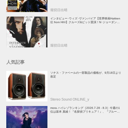
堀切日出晴
インタビュー･ウィズ･ヴァンパイア【世界映画Hakken
伝 from HiVi】クルーズ&ピット競演！N･ジョーダン監
督吸血鬼ホラー
堀切日出晴
人気記事
ソナス・ファベールの一部製品の価格が、9月18日より
改定
Stereo Sound ONLINE_y
mora ハイレゾランキング［2026.7.28 - 8.3］今週の1
位は坂本 真綾！『名探偵プリキュア！』、『ブルーア
ーカイブ』、『映画ちいかわ 人魚の島のひみつ』関連
楽曲や、YOASOBIのEP、PenthouseのALもランクイ
ン