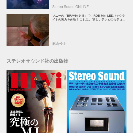
Stereo Sound ONLINE
ソニーの「BRAVIA 9 Ⅱ」で、RGB Mini LEDバックラ
イトの実力を体験！ これは、“新しいテレビのカテゴリ
ー” だ（後）：麻倉怜士のいいもの研究所 レポート137
麻倉怜士
ステレオサウンド社の出版物