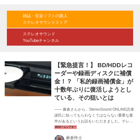
録制） ※オンライン開催：10月1日（土）〜31
日（月）登録が必要 2000年にエレクトロニクス
ショーとCOM JAPANが統合してスタートした
雑誌・音楽ソフトの購入
CEATECは、最近では家電のみならずIoTや取り
ステレオサウンドストア
込みながら毎年イベントを開催していた。コロ
ナ禍の影響で2...
ステレオサウンド
YouTubeチャンネル
【緊急提言！】 BD/HDDレコ
ーダーや録画ディスクに補償
金！？ 「私的録画補償金」が
十数年ぶりに復活しようとし
ている、その狙いとは
—— 麻倉さんから、StereoSound ONLINE読者
諸氏に知ってもらわなくてはならない重要な案
件があるというお話をいただきました。テレビ
放送の録画にまつわるテーマとのことです。 麻
倉 きわめて、由々しき事態と言っていいでしょ
麻倉怜士
う。これが決まってしまったら、皆さんがお使