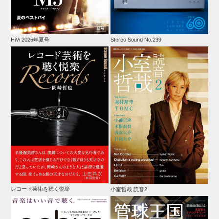
HiVi 2026年夏号
Stereo Sound No.239
レコード芸術を聴く悦楽
小室哲哉 読音2