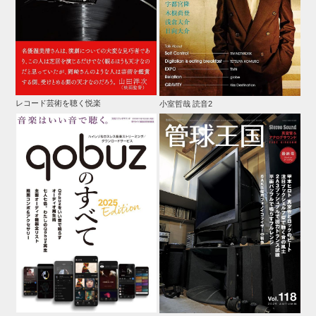
レコード芸術を聴く悦楽
小室哲哉 読音2