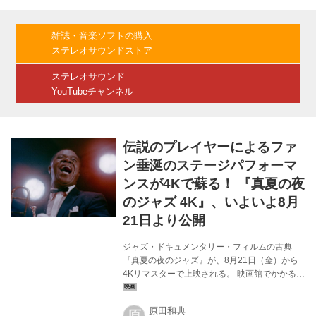
される。 この上映・イベントは『オノセイゲン
presents「オーディオルーム 新文芸坐」』と名
付けられ、去る4月1日・2日には『ニュー・シ
雑誌・音楽ソフトの購入
ネマ・パラダイス 完全オリジナル版』が上映さ
ステレオサウンドストア
れ、関連イベントも好評を博した。 5月13日
（土）15:05～17:20 『真夏の夜のジャズ』
ステレオサウンド
（19...
YouTubeチャンネル
伝説のプレイヤーによるファ
ン垂涎のステージパフォーマ
ンスが4Kで蘇る！ 『真夏の夜
のジャズ 4K』、いよいよ8月
21日より公開
ジャズ・ドキュメンタリー・フィルムの古典
『真夏の夜のジャズ』が、8月21日（金）から
4Kリマスターで上映される。 映画館でかかるの
は90年代半ば、六本木にあったまぶしくて相当
キザだったカルチャー発信地“WAVE”地下1階
原田和典
「シネ・ヴィヴァン」で催されたレイトショー