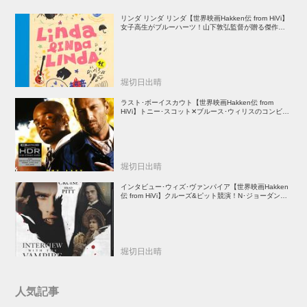
リンダ リンダ リンダ【世界映画Hakken伝 from HiVi】
女子高生がブルーハーツ！山下敦弘監督が贈る傑作青春
学園ストーリー！
堀切日出晴
ラスト･ボーイスカウト【世界映画Hakken伝 from
HiVi】トニー･スコット✕ブルース･ウィリスのコンビが
放つ負け犬アクションの決定版！
堀切日出晴
インタビュー･ウィズ･ヴァンパイア【世界映画Hakken
伝 from HiVi】クルーズ&ピット競演！N･ジョーダン監
督吸血鬼ホラー
堀切日出晴
人気記事