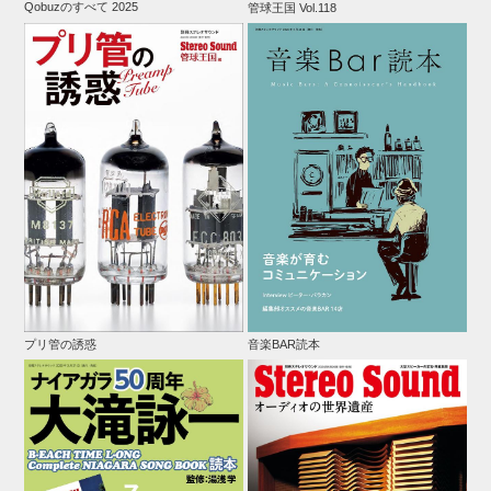
Qobuzのすべて 2025
管球王国 Vol.118
プリ管の誘惑
音楽BAR読本