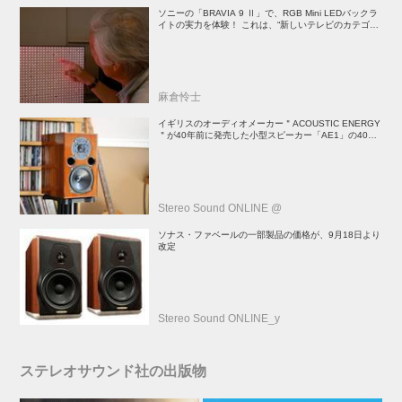
ソニーの「BRAVIA 9 Ⅱ」で、RGB Mini LEDバックラ
イトの実力を体験！ これは、“新しいテレビのカテゴリ
ー” だ（後）：麻倉怜士のいいもの研究所 レポート137
麻倉怜士
イギリスのオーディオメーカー＂ACOUSTIC ENERGY
＂が40年前に発売した小型スピーカー「AE1」の40周
年記念モデル登場！
Stereo Sound ONLINE @
ソナス・ファベールの一部製品の価格が、9月18日より
改定
Stereo Sound ONLINE_y
ステレオサウンド社の出版物