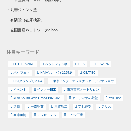
・
丸善ジュンク堂
・
有隣堂（在庫検索）
・
全国書店ネットワークe-hon
注目キーワード
OTOTEN2026
ヘッドフォン祭
CES
CES2026
ポタフェス
HiViベストバイ2025夏
CEATEC
HiViグランプリ2024
東京インターナショナルオーディオショウ
イベント
インターBEE
東京東京オートサロン
Auto Sound Web Grand Prix 2023
オーディオの殿堂
YouTube
連載
中森明菜
玉置浩二
安全地帯
アリス
今井美樹
テレサ・テン
ルパン三世