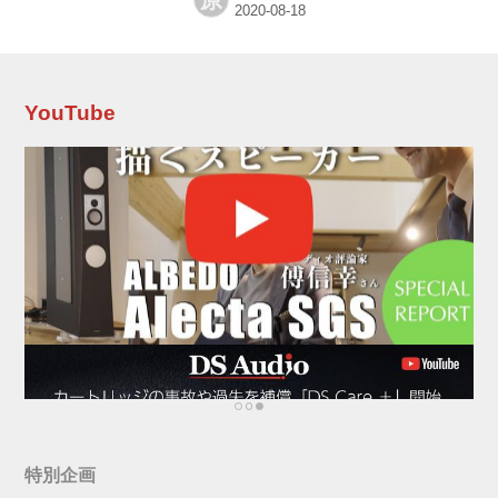
原
以来ではないかと思う。だとすると25年もの時
を経ての再上映だ。ジャズ・ファンは今も確実
に増えていて、しかも世界の現役ジャズメンが
新鮮で面白い音楽をどんどん送り出してくれる
ものだから、リスナーの年齢層も下へ下へと広
YouTube
がっている気が個人的にはしている。『真夏の
夜のジャズ』を観たことがない、知らないひと
は増加するいっぽうだろう。 観ていな...
特別企画