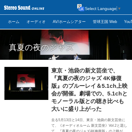
Select Language
▼
ホーム
オーディオ
AV/ホームシアター
管球王国 Web
Yo
真夏の夜のジャズ
東京・池袋の新文芸坐で、
『真夏の夜のジャズ 4K修復
版』のブルーレイ＆5.1ch上映
会が開催。劇場での、5.1chと
モノーラル版との聴き比べも
大いに盛り上がった
去る5月13日と14日、東京・池袋の新文芸坐に
て、《オーディオルーム 新文芸坐》Vol.2と題し
て、『真夏の夜のジャズ4K修復版』の上映が行