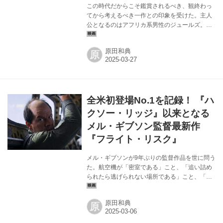
この時代だからこそ鑑賞されるべき、観終わっ
てから考えるべき一作との印象を受けた。主人
公となるのはアフリカ系男性のジュールズ。彼
はドラァグクイーンとしてナイトクラブでダン
スを踊ることを職業としているが、その姿のま
原田和典
原
ま街中に出ることもある。ジュールズは雑貨屋
の中で、マチズモ第一主義的な集団からヤジを
浴び、店を出たところで暴力の標的となる。踊
ることをあきらめなければならないほどの重傷
だ。 が、回復していくにつれて、彼の心の中に
全米初登場No.1を記録！ 『ハ
は、なにかメラメラと燃えるものが起き始めた
ようだ。それが「情念」なのか「復讐」なのか
クソー・リッジ』以来となる
は見る者の考えにゆだねられているようにも感
メル・ギブソン監督最新作
じられたが、ある日、同性愛者用のサウナでジ
『フライト・リスク』
ュー...
メル・ギブソンが9年ぶりの監督作品を世に問う
た。航空機が「密室である」こと、「追い詰め
られたら逃げられない場所である」こと、「外
を速く高く飛ぶ習性」を持っていることをフル
に活用したサスペンスで、しかも主な舞台は上
原田和典
原
空1万フィートのアラスカだから、そびえる雪山
はデフォルトだ。加えてカメラ・ワークや音質