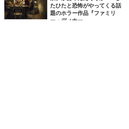
でクリスティーンを尋ねてきた。そんな案件、
たひたと恐怖がやってくる話
私は頼んだろうか？ と一瞬けげんに感じたが、
題のホラー作品『ファミリ
体調が...
ー・ディナー』
光量を落としたような画面作り、妙にガランと
した部屋の風景、きわめて言葉数を抑えている
であろうセリフ。観始めの頃は「シンプルだな
あ」と、きわめて淡々とした気持ちであった
が、物語が進むにつれて、それらがすべて「恐
原田和典
原
怖」のファクターだった、ということに、少な
くとも私には感じられてきた。レス・イズ・モ
アを実践した、アコースティックでオーガニッ
クなホラー作品という印象である。 主人公とな
るのは、かなりふくよかな体形をしている少
特別記事
女・シミー。体重を減らしたい彼女は、料理研
究家で栄養士の叔母のもとを訪れる。ひょっと
したら「野菜を多めの規則正しい食生活にし
て、運動して……」ぐらいのことを言われるの
だろうとシ...