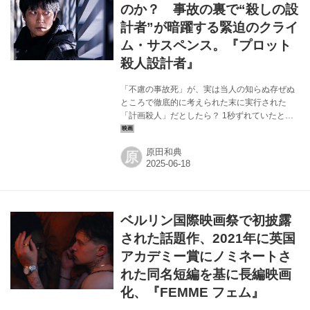
たレコード店で撮影した写真には、ボビー・ハ
のか？ 事故の裏で“殺しの設
ッチャーソンの『サンフランシスコ』や、ギ
計者”が暗躍する緊迫のクライ
ル・スコット＝ヘロンの『ピーシズ・オブ・
ム・サスペンス。『プロット
ア...
殺人設計者』
「不慮の事故死」が、実は当人の知らぬ存ぜぬ
ところで徹底的に考えられた末に実行された
「計画殺人」だとしたら？ 1秒ずれていたとし
たら、もし天候が違っていたら、助かっていた
かもしれないと考えたくなるような「偶然が重
原田和典
原
なったうえで起きたような不幸」が、犯人たち
の徹底的な計算のもとにつくりだされた「殺
人」だとしたら？ 恐怖である。その恐怖が、こ
の映画を覆う。主人公は計画殺人犯・ヨンイ
ル。クールな頭脳の持ち主で無駄のない動きを
ベルリン国際映画祭で初披露
する。いろんな「不慮の事故死」をプロデュー
スしてきて、当然ながらそれはバレず、だが殺
された話題作、2021年に英国
害現場には基本的にしっかりといる。感情の起
アカデミー賞にノミネートさ
伏を抑えた表情の中に、他人の死など俺が操れ
れた同名短編を基に長編映画
ば自由自...
化、『FEMME フェム』