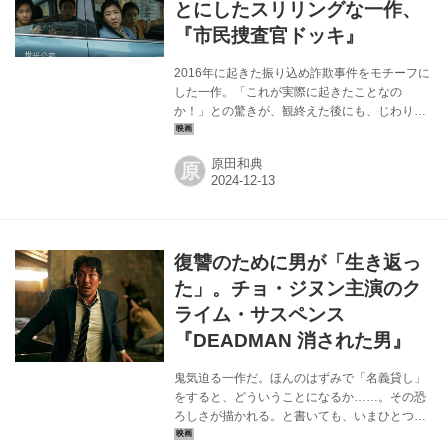
とにしたスリリングな一作、
『市民捜査官ドッキ』
2016年に起きた振り込め詐欺事件をモチーフに
した一作。「これが実際に起きたことなの
か！」との驚きが、観終えた後にも、じわりと
残った。といっても「市民が、命知らずにも犯
人を捕まえようとする」という筋書きに驚いた
原田和典
原
わけではない。犯罪詐欺集団の水も漏らさぬ連
携、絶対的ボス（直接悪事に手を染めることは
ない）とその下で働く者たち（その間にもカー
スト的ピラミッドが形成される）の位置関係、
などなど。つまり容易に「トカゲのしっぽ切
復讐のために男が「生き返っ
り」ができるシステムになっていて、風上の者
にはなんの損害もないはずの、鉄壁の、構築さ
た」。チョ・ジヌン主演のク
れた狡猾さに驚かされたのだ。そこに「おばち
ライム・サスペンス
ゃん市民」が立ち向かうのだから、痛快ではな
『DEADMAN 消された男』
いか。 ...
鬼気迫る一作だ。ほんのはずみで「名義貸し」
をすると、どういうことになるか……。その恐
ろしさが描かれる。と書いても、いまひとつど
こか遠い世界の話のように思える方もいらっし