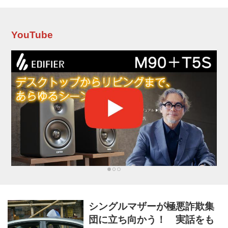
が大迫力、リアルタイムで物語が進行すること
もあって（つまり映画1本がまるごとワンセッシ
ョン）、観終えた後にはカタルシスがどっとや
ってくる。 主な登場人物は「ハリス保安官
YouTube
補」、「重要参考人ウィンストン」、「パイロ
ットのダリル」。ハリスはウィンストンを航空
輸送する機密任務についている。つまり「ダリ
ル...
シングルマザーが極悪詐欺集
団に立ち向かう！ 実話をも