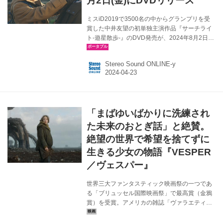
月2日(金)にDVDリリース
ミスiD2019で3500名の中からグランプリを受
賞した中井友望の初単独主演作品『サーチライ
ト-遊星散歩-』のDVD発売が、2024年8月2日
(金)に決定。 主人公・果歩を演じるのは、2023
年度も『少女は卒業しない』、『ベイビーわる
Stereo Sound ONLINE-y
きゅーれ2 ベイビー』、『炎上する君』と続々
と出演作が公開され、ネクストブレイク間違い
なしの中井友望。初の単独主演作となる本作
で、透明感のある存在感と類まれな表現力で、
10代の危うさを見事に演じた。輝之役には、
「まばゆいばかりに洗練され
NHK連続テレビ小説「らんまん」に出演するな
ど大注目の若手実力派・山脇辰哉。母・貴子役
た未来のおとぎ話」と絶賛。
に映像や演劇で確固たるキャリアを築く安藤
絶望の世界で希望を捨てずに
聖。そして果歩を「JK散...
生きる少女の物語『VESPER
／ヴェスパー』
世界三大ファンタスティック映画祭の一つであ
る「ブリュッセル国際映画祭」で最高賞（金鴉
賞）を受賞。アメリカの雑誌「ヴァラエティ」
では「まばゆいばかりに洗練された未来のおと
ぎ話」と評されたという、いわくつきの一作が1