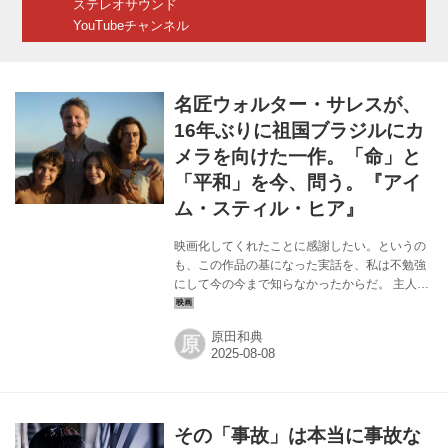
ステレオサウンド
タウンだ。そして捨てられた犬が痩せた体...
YouTubeチャンネル
名匠ウォルター・サレスが、
16年ぶりに祖国ブラジルにカ
メラを向けた一作。「命」と
「平和」を今、問う。『アイ
ム・スティル・ヒア』
映画化してくれたことに感謝したい。というの
も、この作品の基になった実話を、私は不勉強
にして今の今まで知らなかったからだ。 主人公
は元国会議員のルーベンス・パイヴァ（軍事ク
ーデター後、海外に拠点を移していたことがあ
原田和典
原
る）と、妻エウニセのふたり。1970年代前半の
ある日まで、彼らは5人の子供たちとピースフル
に暮らしていた。その中のひとりはジョン・レ
ノンに夢中で、ザ・ビートルズゆかりの地のひ
とつであるロンドンの「アビー・ロード・スタ
その「事故」は本当に事故な
ジオ」で記念写真を撮ったほど。旅行中に訪れ