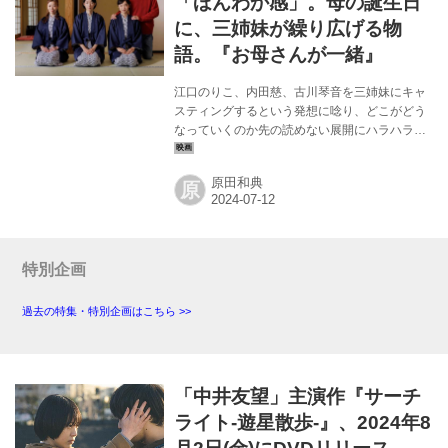
「ほんわか感」。母の誕生日
を繰り広げたふたりだが、スンジンの部屋に遊
に、三姉妹が繰り広げる物
びに来る友達の雰囲気やラニの部屋に来る姉の
語。『お母さんが一緒』
話な...
江口のりこ、内田慈、古川琴音を三姉妹にキャ
スティングするという発想に唸り、どこがどう
なっていくのか先の読めない展開にハラハラさ
せられ、物語の“白一点”とばかりに強い存在感
を放つ三女の恋人に「この男はなんなんだ？」
原田和典
原
と疑問が湧いてきて……。予想を超えたアクシ
ョン・シーン（といっていいだろう）も含みな
がら、なぜか、観終わったあとはほんわかした
気分にも包まれてしまうという、なんともユニ
ークな作品だ。 原作は、ペヤンヌマキが2015年
特別企画
に発表した同名の舞台であるという。それを橋
口亮輔監督（キネマ旬報ベスト・テン日本映画
過去の特集・特別企画はこちら >>
第１位など数多くの栄誉に輝く『恋人たち』か
ら、9年ぶりの長編作品）が脚色した。長女...
「中井友望」主演作『サーチ
ライト-遊星散歩-』、2024年8