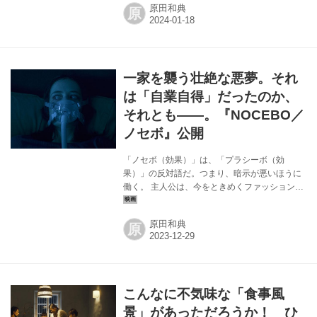
原田和典
原
月19日から新宿バルト９ほか全国ロードショー
される。監督と脚本はクリスティーナ・ブオジ
ーテ、ブルーノ・サンペル、ブライアン・クラ
ーク（脚本のみ）。フランス、リトアニア、ベ
ルギーの合作だ。 作品タイトルの“ヴェスパ
一家を襲う壮絶な悪夢。それ
ー”はまた、主人公の少女の名前でもある。彼女
が住んでいるのは確かに地球ではあるのだが、
は「自業自得」だったのか、
我々の知る地球ではない。生態系が壊されてし
それとも――。『NOCEBO／
まったのだ。大変な富裕層は安全で豊かな城
ノセボ』公開
塞...
「ノセボ（効果）」は、「プラシーボ（効
果）」の反対語だ。つまり、暗示が悪いほうに
働く。 主人公は、今をときめくファッションデ
ザイナーのクリスティーン。アイルランドのダ
ブリンで、夫・娘と恵まれた暮らしを送ってい
原田和典
原
る。現場では多くの労働者が過酷な条件で働い
ているが、うわずみをすくって華やかな毎日を
送っているのは、クリスティーンである。が、
ダニに寄生されたことをきっかけに彼女の体調
不良が始まり、人生に影が増してゆく。そうし
こんなに不気味な「食事風
たとき、ダイアナと名乗るフィリピン人の乳母
が「あなたから要望があったので」という感じ
景」があっただろうか！ ひ