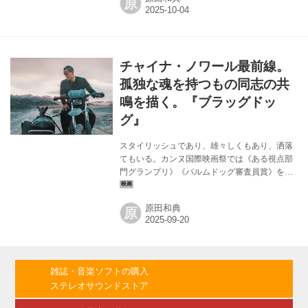
原
本公開された映画『ハッピー・ニュー・イヤ
ー』にも登場したウォン・ジナ。音楽大学が舞
台ということで、リスト、ラフマニノフ、ショ
パン、シューマン、エルガーらの楽曲が挿入さ
れている。 ド・ギョンス扮するユジュンは、大
チャイナ・ノワール最前線。
変な実力を持つピアニスト。ドイツに滞在して
いたがスランプになり、静養のため母国に戻っ
孤独な魂を持つもの同志の共
ていた。音楽大学の前を歩いていたら、美しい
鳴を描く。『ブラッグドッ
ピアノの音が聴こえてきて、その演奏...
グ』
スタイリッシュであり、雄々しくもあり、洒落
てもいる。カンヌ国際映画祭では《ある視点部
門グランプリ》《パルムドッグ審査員賞》をダ
ブル受賞し、世界中の映画祭で36以上ノミネー
ト、15以上も受賞してきたという話題作が9月
原田和典
原
19日から劇場公開中だ。 舞台は2008年、北京
オリンピック開催が迫る中国。主人公はランと
いう青年だ。友人を誤って死なせ、刑に服して
いた。殺す気がなかったとしても、結果的には
殺人であり、出所して故郷に戻ると、刺さるの
雑誌・音楽ソフトの購入
は冷たい視線、そして死んだ友人の家族からの
ステレオサウンドストア
強い恨みだ。その故郷も、彼が服役している間
にすっかり変わってしまった。まるでゴースト