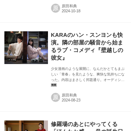
ゃるかもしれないが、「連帯保証人」や「代理
原田和典
原
人」という言葉をそこに持ってくれば、我々も
この作品の主人公のような境遇になる可能性が
あるのだ、ということをも伝える韓国映画だ。
主人公のイ・マンジェは、「雇われ社長」。名
義を貸しているだけで、実際の業務には関わる
KARAのハン・スンヨンも快
ことはない。そんな彼に「1000億ウォン横領」
の嫌疑がかかり、収監されてしまう。が、この
演。隣の部屋の騒音から始ま
刑務所が「中国」にある「私設刑務所」である
るラブ・コメディ『壁越しの
ことが話を一筋縄ではいかなくする。もちろ
彼女』
ん...
少女漫画のような展開に、なんだかとてもまぶ
しい「青春」を見たような、爽快な気持ちにな
った。内容はまさしく邦題通り。オーディショ
ンを控えている歌手志望の男性スンジンと、そ
の隣の部屋に住む女性ラニの物語だ。ふたりの
原田和典
原
住んでいるアパートは見た感じ、天井も高く、
光の入り方も良いのだが、壁が相当に薄いよう
で、隣の声がまる聞こえ。だからスンジンの歌
の練習や友達との会話も、ラニの鳴き声も聞こ
えてくるし、そうなると互いのことがどうして
修羅場のあとにやってくる
も気になってくる。 初めの頃こそ壁越しに「静
かにしてくれないか」的なけんか腰の言い合い