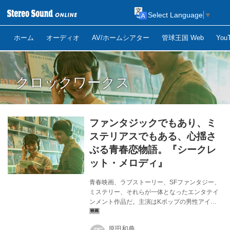
Select Language
▼
ホーム
オーディオ
AV/ホームシアター
管球王国 Web
Yo
クロックワークス
ファンタジックでもあり、ミ
ステリアスでもある、心揺さ
ぶる青春恋物語。『シークレ
ット・メロディ』
青春映画、ラブストーリー、SFファンタジー、
ミステリー、それらが一体となったエンタテイ
ンメント作品だ。主演はKポップの男性アイド
ルグループ“EXO（エクソ）”のD.O.（ディオ）
としても知られるド・ギョンスと、2022年に日
原田和典