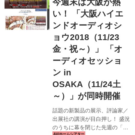
今週末は大阪が熱
伝送方式「Dire...
い！ 「大阪ハイエ
ンドオーディオシ
ョウ2018（11/23
金・祝～）」 「オ
ーディオセッショ
ン in
OSAKA（11/24土
～）」が同時開催
話題の新製品の展示、評論家／
出展社の講演が目白押し！ 盛況
のうちに幕を閉じた先週の「東