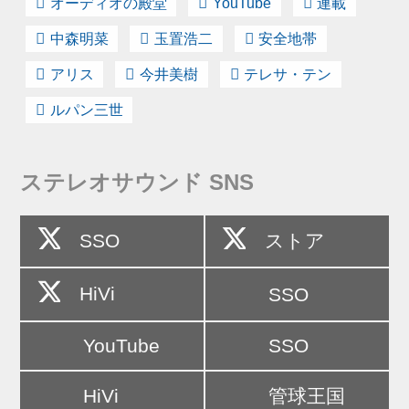
オーディオの殿堂
YouTube
連載
中森明菜
玉置浩二
安全地帯
アリス
今井美樹
テレサ・テン
ルパン三世
ステレオサウンド SNS
SSO
ストア
HiVi
SSO
YouTube
SSO
HiVi
管球王国