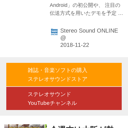
の高さで有利、バランスがよい
Android」の初公開や、 注目の
と...
伝送方式を用いたデモを予定 株
式会社アイ・オー・データ機器
は、今週末の11月24日（土）、
Stereo Sound ONLINE
25日（日）の両日、大阪にて開
@
催されるオーディオイベント
「第28回オーディオセッション
in Osaka 2018」に出展する。
オーディオブランド「fidata」
雑誌・音楽ソフトの購入
のHFAS1シリーズや、「I-O
ステレオサウンドストア
DATA」ブランドのミュージッ
クサーバー「Soundgenic」など
ステレオサウンド
の製品展示が予定されている。
YouTubeチャンネル
特筆すべきは、現在開発中の
「fidata Music App for
Android」の初公開や、注目の