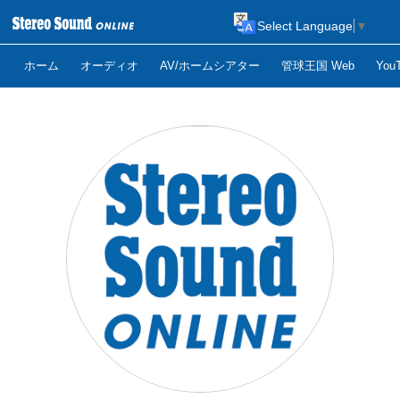
Select Language
▼
ホーム
オーディオ
AV/ホームシアター
管球王国 Web
Yo