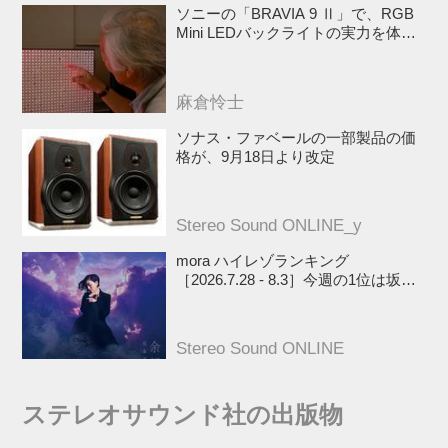
ソニーの「BRAVIA 9 Ⅱ」で、RGB
Mini LEDバックライトの実力を体
験！ これは、“新しいテレビのカテゴ
リー” だ（後）：麻倉怜士のいいもの
研究所 レポート137
麻倉怜士
ソナス・ファベールの一部製品の価
格が、9月18日より改定
Stereo Sound ONLINE_y
mora ハイレゾランキング
［2026.7.28 - 8.3］今週の1位は坂本
真綾！『名探偵プリキュア！』、
『ブルーアーカイブ』、『映画ちい
かわ 人魚の島のひみつ』関連楽曲
Stereo Sound ONLINE
や、YOASOBIのEP、Penthouseの
ALもランクイン
ステレオサウンド社の出版物