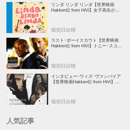
リンダ リンダ リンダ【世界映画
Hakken伝 from HiVi】女子高生がブ
ルーハーツ！山下敦弘監督が贈る傑
作青春学園ストーリー！
堀切日出晴
ラスト･ボーイスカウト【世界映画
Hakken伝 from HiVi】トニー･スコッ
ト✕ブルース･ウィリスのコンビが放
つ負け犬アクションの決定版！
堀切日出晴
インタビュー･ウィズ･ヴァンパイア
【世界映画Hakken伝 from HiVi】ク
ルーズ&ピット競演！N･ジョーダン
監督吸血鬼ホラー
堀切日出晴
人気記事