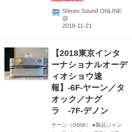
京インターナショナルオーディ
オショウ2018」に引き続き、今
Stereo Sound ONLINE
週は大阪にて二つのオーディオ
@
ショウが開催される。 一つは
「大阪ハイエンドオーディオシ
ョウ2018」。11月23日（金・
祝）から25日（日）までの三日
【2018東京インタ
間、大阪・心斎橋の「ハートン
ーナショナルオーデ
ホテル心斎橋（別館・本館）」
ィオショウ速
にて行われる。 28回目となる今
年は、初出展にアイレックス株
報】-6F-ヤーン／タ
式会社、Yoshino Trading株式会
オック／ナグ
社を迎えた全23社が参加。各ブ
ースとも、個性的で魅力ある最
ラ -7F-デノン
新製品の展示から、各機器のデ
モンストレーションまで、十全
ヤーン（G608） ●製品ジャン