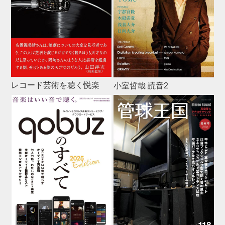
レコード芸術を聴く悦楽
小室哲哉 読音2