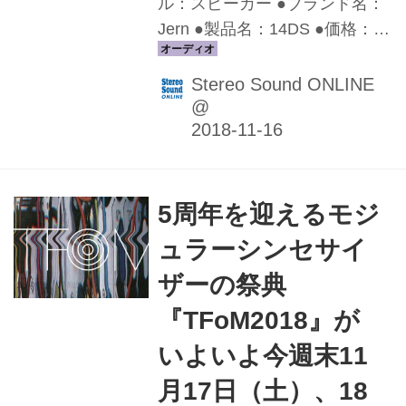
に楽しめる内容となっている...
ル：スピーカー ●ブランド名：
Jern ●製品名：14DS ●価格：
￥295,000（ペア、税別） ●発
売時期：発売中 デンマークの新
Stereo Sound ONLINE
ブランド、ヤーン（Jern）のス
@
ピーカー「14DS」は、実際に
触れてみると分かるが、再生中
でも振動をほとんど感じさせな
い独特のエンクロージュアが特
5周年を迎えるモジ
徴。さらには一見可愛らしい見
ュラーシンセサイ
た目（高さは30cmほど）から
ザーの祭典
は想像できない重さ(12.5㎏)に
も驚かされる。今まで経験した
『TFoM2018』が
ものとは大きく異なる音の出方
いよいよ今週末11
が印象的で、目を閉じるとまる
で空間に浮かんでいるかのよう
月17日（土）、18