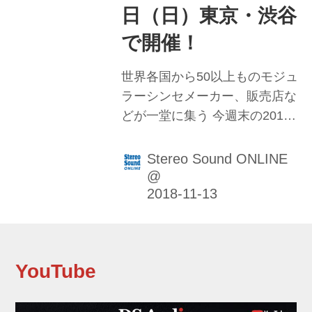
な感覚にもさせられる。是非実
日（日）東京・渋谷
際にそのサウンドを確かめてほ
で開催！
しい。カラー展開はブラ...
世界各国から50以上ものモジュ
ラーシンセメーカー、販売店な
どが一堂に集う 今週末の2018
年11月17日（土）、18日（日）
の２日間、今年で５周年目を迎
Stereo Sound ONLINE
えるモジュラーシンセサイザー
@
の祭典『Tokyo Festival of
Modular（以下TFoM）2018』
が、東京・渋谷のスタジオ
「Mission」、クラブ
YouTube
「Contact」を会場に開催され
る。 モジュラーシンセサイザー
とは、シンセサイザーの機能を