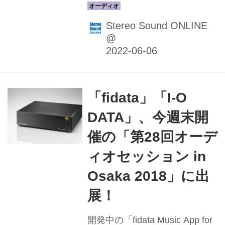
よって大きくふたつに分類され
る。2022年夏の話題は有機EL
Stereo Sound ONLINE
テレビの最小サイズ42型モデル
@
が登場したこと。こちらはディ
スプレイ部門Vを参照いただき
たい 第1位：ソニー XRJ-
50X90J オープン価格（実勢価
「fidata」「I-O
格20万9,000円前後） 前回2021
DATA」、今週末開
冬のベストバイから変らず続
催の「第28回オーデ
投。居並ぶ他社の新製品の中に
あって、古びるどころかソニー
ィオセッション in
機らしくユニークな技術内容の
Osaka 2018」に出
充実ぶりがむしろ際立つ高性能
4K液晶テレビ。X90シリーズで
展！
は最小サイズの50型画面も、
種々雑多な入力に対する適応度
開発中の「fidata Music App for