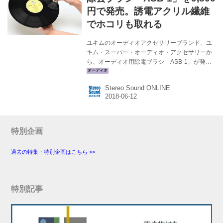
し、コロナ放電とイオン放射を同時に行なえ...
円で発売。誘電アクリル繊維
でホコリも取れる
ユキムのオーディオアクセサリーブランド、ユ
キム・スーパー・オーディオ・アクセサリーか
ら、オーディオ用除電ブラシ「ASB-1」が発売
された。価格は￥9,800（税別）。 ASB-1は、
アナログレコード盤面のホコリや静電気を効果
Stereo Sound ONLINE
的に除去することを目的としたブラシ。ブラシ
の素材には三菱ケミカルが開発した芯鞘複合導
電アクリル繊維「コアブリッドB」を採用す
る。繊維の芯はカーボン系誘電粒子を練り込む
ことで高い誘電（静電気除去）性能を有すると
特別企画
いう。 心豊かな生活環境の中になくてはならな
い音楽の存在。音楽が与えてくれる活力と安ら
過去の特集・特別企画はこちら >>
ぎは何ものにも代え難いものです。私たちはそ
んな大切な音楽と真摯に向き合えるオ...
特別記事