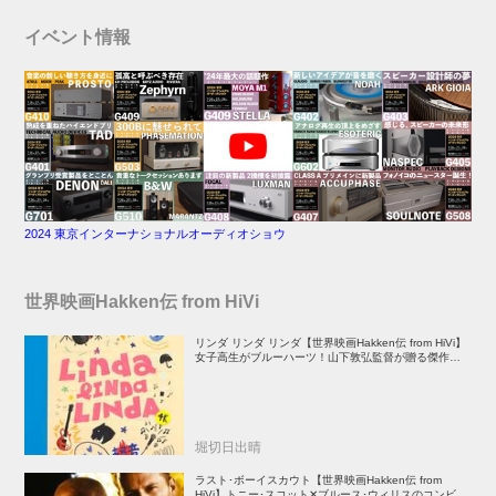
イベント情報
2024 東京インターナショナルオーディオショウ
世界映画Hakken伝 from HiVi
リンダ リンダ リンダ【世界映画Hakken伝 from HiVi】
女子高生がブルーハーツ！山下敦弘監督が贈る傑作青春
学園ストーリー！
堀切日出晴
ラスト･ボーイスカウト【世界映画Hakken伝 from
HiVi】トニー･スコット✕ブルース･ウィリスのコンビが