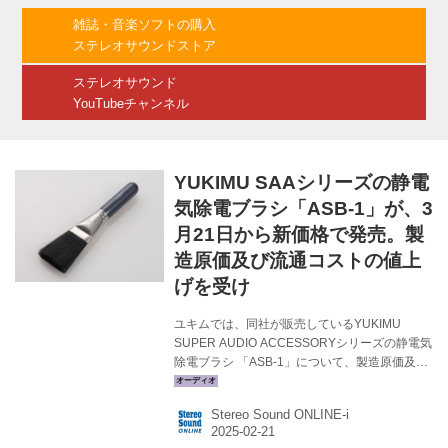
してくれる効果を持っている。 YUKIMU
雑誌・音楽ソフトの購入
SUPER AUDIO ACCESSORY| Yukimu ASB-1
ステレオサウンドストア
は、三菱ケミカル(株)が開発し世界で唯一生産
している芯鞘複合導電アクリル繊維《...
ステレオサウンド
YouTubeチャンネル
YUKIMU SAAシリーズの静電
気除電ブラシ「ASB-1」が、3
月21日から新価格で発売。製
造原価及び流通コストの値上
げを受け
ユキムでは、同社が販売しているYUKIMU
SUPER AUDIO ACCESSORYシリーズの静電気
除電ブラシ 「ASB-1」について、製造原価及び
流通コストの値上げを受けて、価格改定を実施
する。改定後の価格は￥16,500（税込）で、3
Stereo Sound ONLINE-i
月21日より新価格で販売される。 YUKIMU
SUPER AUDIO ACCESSORY| Yukimu ASB-1