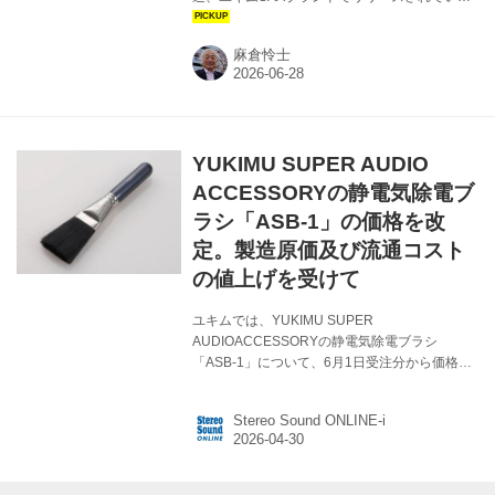
RCA端子型ノイズフィルターのニュータイプ、
PNA-RCA01 Rh（Rhは、ロジウムの意味）が
麻倉怜士
登場。 「デジタル回路、マイコン、スイッチン
グ電源などが発する機器内部の約3MHz以上の
高周波ノイズを効果的に減少させます。ノイズ
はフィルター内の抵抗とコンデンサーの直列回
路を経由して、真鍮ケースに吸収されるので、
YUKIMU SUPER AUDIO
S/Nが向上するのです」と説明する開発者の山
﨑雅弘氏は、元パナソニックのビデオプレーヤ
ACCESSORYの静電気除電ブ
ーの音質設計者だ。 パナソニック時代に開発し
ラシ「ASB-1」の価格を改
たUSB端子挿入型ノイズフ...
定。製造原価及び流通コスト
の値上げを受けて
ユキムでは、YUKIMU SUPER
AUDIOACCESSORYの静電気除電ブラシ
「ASB-1」について、6月1日受注分から価格を
￥19,800（税込）に変更する。製造原価及び流
通コストの値上げを受けての対応とのことだ。
Stereo Sound ONLINE-i
ASB-1は、三菱ケミカル(株)が開発した芯鞘複合
導電アクリル繊維を採用したオーディオ用除電
ブラシで、アナログレコード、CD、ブルーレイ
などの静電気を取り除き、本来の音質を引き出