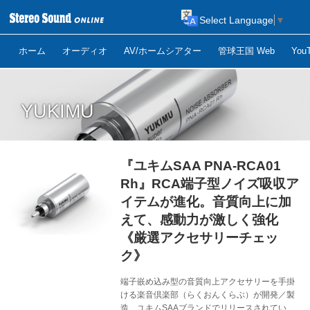
Select Language
▼
ホーム
オーディオ
AV/ホームシアター
管球王国 Web
Yo
YUKIMU
『ユキムSAA PNA-RCA01
Rh』RCA端子型ノイズ吸収ア
イテムが進化。音質向上に加
えて、感動力が激しく強化
《厳選アクセサリーチェッ
ク》
端子嵌め込み型の音質向上アクセサリーを手掛
ける楽音倶楽部（らくおんくらぶ）が開発／製
造、ユキムSAAブランドでリリースされている