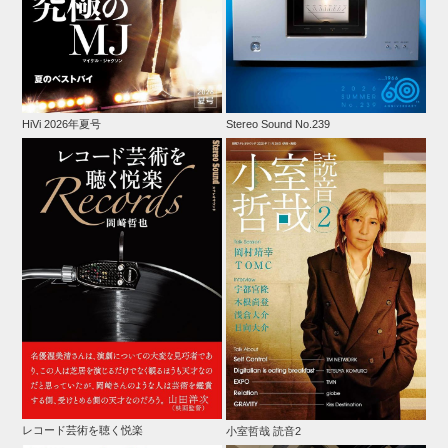
HiVi 2026年夏号
Stereo Sound No.239
レコード芸術を聴く悦楽
小室哲哉 読音2