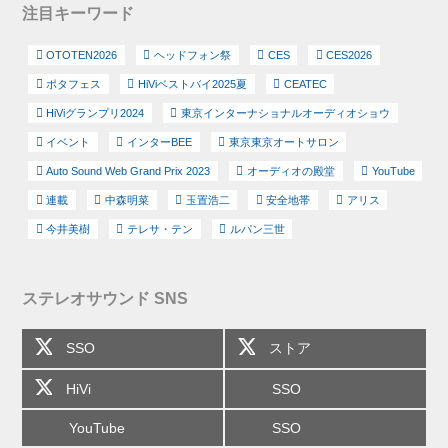
注目キーワード
OTOTEN2026
ヘッドフォン祭
CES
CES2026
ポタフェス
HiViベストバイ2025夏
CEATEC
HiViグランプリ2024
東京インターナショナルオーディオショウ
イベント
インターBEE
東京東京オートサロン
Auto Sound Web Grand Prix 2023
オーディオの殿堂
YouTube
連載
中森明菜
玉置浩二
安全地帯
アリス
今井美樹
テレサ・テン
ルパン三世
ステレオサウンド SNS
SSO
ストア
HiVi
SSO
YouTube
SSO