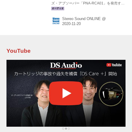
ズ・アブソーバー「PNA-RCA01」を発売す
る。価格は￥45,000（税別）で、12月中旬の発
売予定。 PNA-RCA01は長年国内メーカーで音
Stereo Sound ONLINE @
声回路設計に携わってきたエンジニア山﨑雅弘
氏が設計したノイズ吸引アタッチメントだ。オ
ーディオ機器のRCA端子に接続することによ
り、デジタル回路、マイコン、スイッチング電
源が発する機器内部の高周波ノイズを減少させ
る。これによりS/Nが向上し、ノイズに埋もれ
YouTube
ていた微細な音が浮き上がって、鮮度と解像感
のアップ、高域の抜け感改善、さらに低域の伸
びなどが期待できるという。...