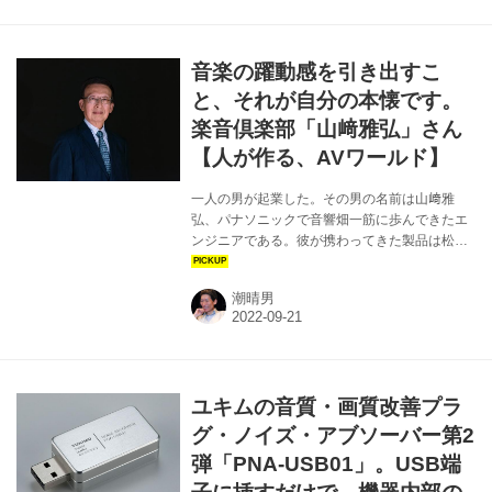
は、三菱ケミカル(株)が開発し世界で唯一生産
している芯鞘複合導電アクリル繊維
《COREBRID TMB/コアブリッド TMB》を採用
音楽の躍動感を引き出すこ
したオーディオ用除電ブラシです。伝統的な製
法で国内生産されるこのブラシは、アナログ・
と、それが自分の本懐です。
レコード、CD、ブル...
楽音倶楽部「山﨑雅弘」さん
【人が作る、AVワールド】
一人の男が起業した。その男の名前は山﨑雅
弘、パナソニックで音響畑一筋に歩んできたエ
ンジニアである。彼が携わってきた製品は松下
電器産業時代に手掛けたテクニクス・ブランド
のチューナーに始まり、LDプレーヤー、そして
潮晴男
DVDプレーヤーの銘機DVD-H1000、同
H2000、そしてパナソニックに社名が変わる前
後に誕生したブルーレイのプレーヤーやレコー
ダーなど多岐にわたる。これまでに数えきれな
いほどの製品の設計を行なってきたわけだが、
ユキムの音質・画質改善プラ
彼の真骨頂は人並み外れてこれらの音質改善に
努めてきたことだ。 彼は昭和52年（1977年）
グ・ノイズ・アブソーバー第2
の入社だから約40年をパナソニックに捧げてき
弾「PNA-USB01」。USB端
たことになるが、そうした業績が認め...