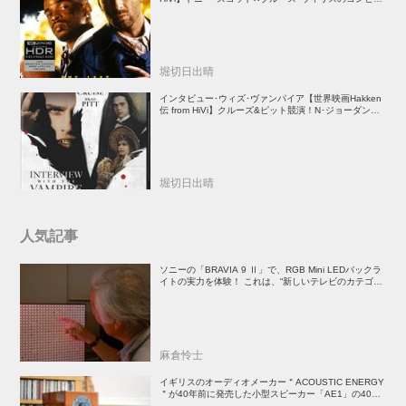
放つ負け犬アクションの決定版！
堀切日出晴
インタビュー･ウィズ･ヴァンパイア【世界映画Hakken
伝 from HiVi】クルーズ&ピット競演！N･ジョーダン監
督吸血鬼ホラー
堀切日出晴
人気記事
ソニーの「BRAVIA 9 Ⅱ」で、RGB Mini LEDバックラ
イトの実力を体験！ これは、“新しいテレビのカテゴリ
ー” だ（後）：麻倉怜士のいいもの研究所 レポート137
麻倉怜士
イギリスのオーディオメーカー＂ACOUSTIC ENERGY
＂が40年前に発売した小型スピーカー「AE1」の40周
年記念モデル登場！