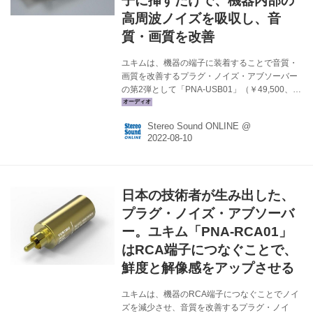
子に挿すだけで、機器内部の
高周波ノイズを吸収し、音
質・画質を改善
ユキムは、機器の端子に装着することで音質・
画質を改善するプラグ・ノイズ・アブソーバー
の第2弾として「PNA-USB01」（￥49,500、税
込）を9月に発売する。 リリースから1年半、エ
ビデンスに基づいたプラグ・ノイズ・アブソー
Stereo Sound ONLINE @
バーとして評価が高まっている「PNA-
RCA01」に続く待望のニュー・アイテムで、端
子部にはUSB Type-Aを採用している。 PNA-
USB01をUSB端子に挿入することで、機器内お
よびUSB電源に充満している高周波ノイズ（デ
日本の技術者が生み出した、
ジタル回路、マイコン、スイッチング電源な
ど）を吸収し、本来の音楽及び映像信号を整え
プラグ・ノイズ・アブソーバ
るコンディショナーとして機能する。 音質面の
ー。ユキム「PNA-RCA01」
効果として...
はRCA端子につなぐことで、
鮮度と解像感をアップさせる
ユキムは、機器のRCA端子につなぐことでノイ
ズを減少させ、音質を改善するプラグ・ノイ