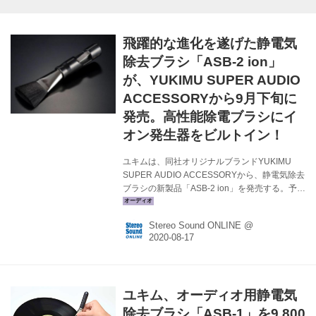
飛躍的な進化を遂げた静電気
除去ブラシ「ASB-2 ion」
が、YUKIMU SUPER AUDIO
ACCESSORYから9月下旬に
発売。高性能除電ブラシにイ
オン発生器をビルトイン！
ユキムは、同社オリジナルブランドYUKIMU
SUPER AUDIO ACCESSORYから、静電気除去
ブラシの新製品「ASB-2 ion」を発売する。予価
￥19,500（税別）で、9月下旬の発売予定だ。
前モデルの「ASB-1」は、最新ハイテク素材と
Stereo Sound ONLINE @
職人の技術が生み出した高性能オーディオ専用
除電ブラシとしてオーディオファンの注目を集
めた。その効果は、音だけでなく、映像クォリ
ティにも大きな影響を与えることが人気の秘密
だ。 ASB-2 ionは、その効果を飛躍的に高める
ユキム、オーディオ用静電気
新機能を備えた除電ブラシとして誕生した。高
性能除電ブラシにイオン発生器をビルトイン
除去ブラシ「ASB-1」を9,800