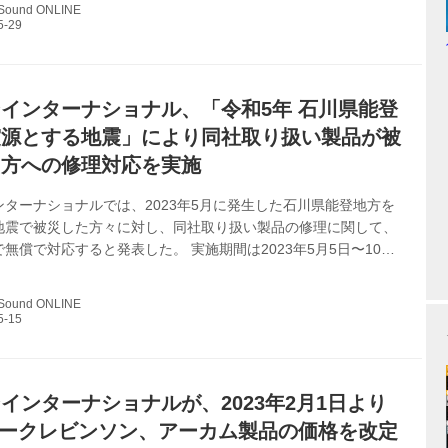
 Sound ONLINE
ン」 ●キャンペーン期間：5月26日〜キャンペーン予算終了時ま
：マークレビンソンNo5105（￥924,000、税込） ●キャンペー
ャンペーン実施期間中にマークレビンソン正規取扱店でNo...
インターナショナル、「令和5年 石川県能登
震源とする地震」により同社取り扱い製品が被
た方への修理対応を実施
ターナショナルでは、2023年5月に発生した石川県能登地方を
地震で被災した方々に対し、同社取り扱い製品の修理に関して、
無償で対応すると発表した。 実施期間は2023年5月5日〜10月
今回の地震により使用中の同社取り扱い製品に故障が生じてしま
ールマガジンにご登録している方で、以下の地域にお住まいの方
 Sound ONLINE
。 内閣府 防災情報 災害救助法の適用状況 災害救助法の適用状
情報のページ - 内閣府 対象となる製品 ●JBL：プレミアムモデルスピ
タンダードモデルスピーカー、スタジオモニタースピーカー
インターナショナルが、2023年2月1日より
マークレビンソン、アーカム製品の価格を改定