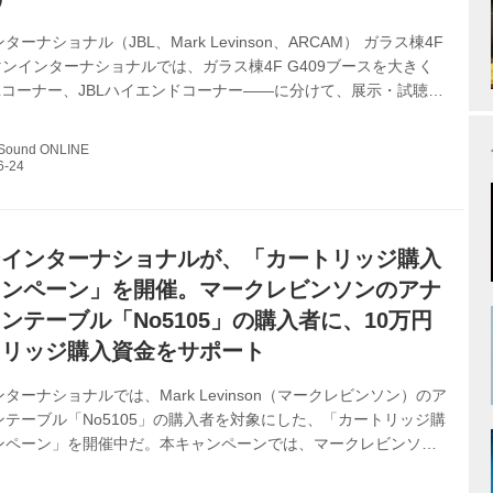
ーナショナル（JBL、Mark Levinson、ARCAM） ガラス棟4F
ーマンインターナショナルでは、ガラス棟4F G409ブースを大きく
Lコーナー、JBLハイエンドコーナー――に分けて、展示・試聴を
ベーターに近い方の入口（G408に近い方）入ってすぐのところに
り、プリメインアンプ「SA750」に続くJBL CLASSICシリーズ
 Sound ONLINE
プとして、プリメインアンプ「SA550 Classic」、CDプレーヤ
 Classic」、ネットワークプレーヤー「MP350 Classic」を国内初
に、この...
ンインターナショナルが、「カートリッジ購入
ャンペーン」を開催。マークレビンソンのアナ
ンテーブル「No5105」の購入者に、10万円
トリッジ購入資金をサポート
ターナショナルでは、Mark Levinson（マークレビンソン）のア
テーブル「No5105」の購入者を対象にした、「カートリッジ購
ンペーン」を開催中だ。本キャンペーンでは、マークレビンソン
おいてNo5105を購入する際に、10万円（税込）のカートリッジ
支援してくれる。その概要は以下の通り。 「カートリッジ購入支