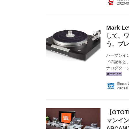
を惹かれる物も
事に詳しく
ーティブ部
う。 ...
Mark 
して、ワ
う。プレ
ハーマンイン
ドの記念と、
ナログターンテ
ンドワイヤレ
日（火）より
Stereo
取扱店におい
するもの。音
もどこでも楽
【OTOT
マンインタ
ARCAM