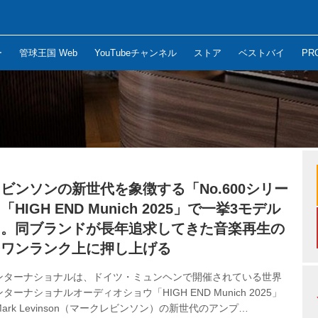
ー
管球王国 Web
YouTubeチャンネル
ストア
ベストバイ
PR
ビンソンの新世代を象徴する「No.600シリー
HIGH END Munich 2025」で一挙3モデル
ス。同ブランドが長年追求してきた音楽再生の
をワンランク上に押し上げる
ンターナショナルは、ドイツ・ミュンヘンで開催されている世界
ーナショナルオーディオショウ「HIGH END Munich 2025」
ark Levinson（マークレビンソン）の新世代のアンプ