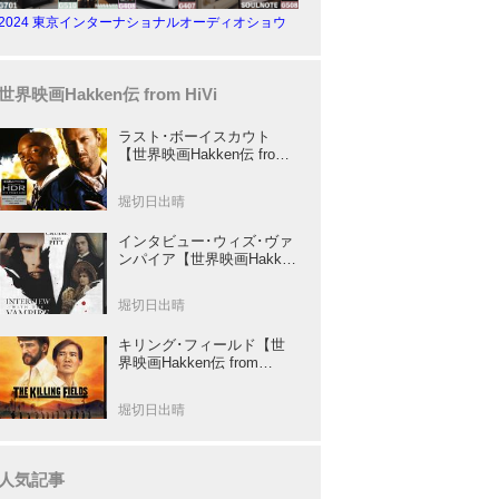
2024 東京インターナショナルオーディオショウ
世界映画Hakken伝 from HiVi
ラスト･ボーイスカウト
【世界映画Hakken伝 from
HiVi】トニー･スコット✕ブ
ルース･ウィリスのコンビ
堀切日出晴
が放つ負け犬アクションの
決定版！
インタビュー･ウィズ･ヴァ
ンパイア【世界映画Hakken
伝 from HiVi】クルーズ&ピ
ット競演！N･ジョーダン監
堀切日出晴
督吸血鬼ホラー
キリング･フィールド【世
界映画Hakken伝 from
HiVi】 『ミッション』の監
督R･ジョフィによる心を揺
堀切日出晴
さぶる傑作
人気記事