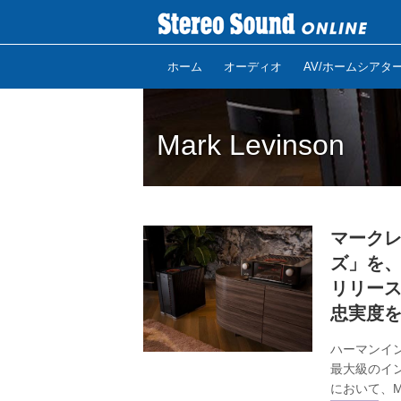
ホーム
オーディオ
AV/ホームシアタ
Mark Levinson
マークレ
ズ」を、「
リリー
忠実度
ハーマンイ
最大級のインタ
において、M