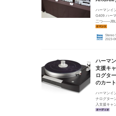
ハーマンインタ
G409 ハ
二つ――JB
実施。エレ
は、既報の通
Stereo
のラインナッ
ー「CD350
展示。ちなみ
ハーマ
支援キ
ログター
のカー
ハーマンイン
ナログターン
入支援キャ
正規取扱店に
購入資金を