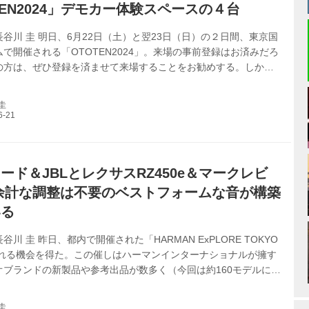
TEN2024」デモカー体験スペースの４台
谷川 圭 明日、6月22日（土）と翌23日（日）の２日間、東京国
で開催される「OTOTEN2024」。来場の事前登録はお済みだろ
の方は、ぜひ登録を済ませて来場することをお勧めする。しか
で体験できるデモカーコーナーだけでも行く価値があると思うか
(≫OTOTEN2024来場事前登録)[] 今年、展示される車両は４台。
圭
エミーラ（KEF）、トヨタ・ハイエース（パイオニア、カロッツ
ズキ・ジムニーシエラ（アルパイン）、レクサス・LM500h（マ
ソン）である。いずれもタイプの異なる提案、サウンドが体験で
..
ード＆JBLとレクサスRZ450e＆マークレビ
余計な調整は不要のベストフォームな音が構築
いる
川 圭 昨日、都内で開催された「HARMAN ExPLORE TOKYO
を訪れる機会を得た。この催しはハーマンインターナショナルが擁す
オブランドの新製品や参考出品が数多く（今回は約160モデルにに
……）並べられ、簡易的ながらその体験もかなうというもの。ホ
ポーネントの数々、ヘッドフォンやイヤホンなど、個人的に興味
圭