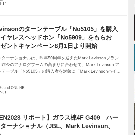
多かったのだが、そのあたりはStereo Sound ONLINEの別記
紹介されていくのでお楽しみに。ここでは同グループのオートモ
門が展示していたカーオーディオ搭載車両について触れていこ
Levinsonのターンテーブル「No5105」を購入
イヤレスヘッドホン「No5909」をもらお
ゼントキャンペーン8月1日より開始
ターナショナルは、昨年50周年を迎えたMark Levinsonブラン
昨今のアナログブームの高まりに合わせて、Mark Levinson ア
ーブル「No5105」の購入者を対象に「Mark Levinsonハイエ
スヘッドホンNo5909プレゼントキャンペーン」を2023年8月1
実施する。 同キャンペーンは、ユーザーがMark Levinson正規
 Sound ONLINE
て「No5105」を購入した際、同時に「No5909」をプレゼント
楽好きなユーザーにMark Levinsonの上質な音楽体験を、いつで
しめる機会を...
EN2023 リポート】ガラス棟4F G409 ハー
ーナショナル（JBL、Mark Levinson、
）