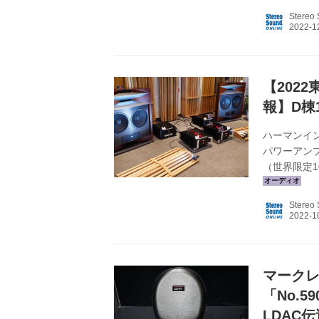
以来、その
Stereo
回路素子や
認知されて
に、ライブ
し、今回そ..
【202
報】D棟
ハーマンイン
パワーアンプ 
（世界限定1
ルでは、マ
ルパワーアン
Stereo
での名機に
番からML
ンスクラスを
マーク
「No.
LDAC