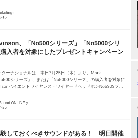
0」シリーズがリリースされたと発表した。日本での導入時期、価格
。 ラインナップは、デュアルモノーラル・プリアンプの
keting-i
6」、モノーラル・パワーアンプ「No.631」、デュアルモノーラル・
「No.632」で、すべて米国で設計、エンジニアリング、製造が
 マーク・レビンソンは、50年以上に渡り、その音響技術と純度の
Levinson、「No500シリーズ」「No5000シリ
の購入者を対象にしたプレゼントキャンペーン
ターナショナルは、本日7月25日（木）より、Mark
n「No500シリーズ」、または「No5000シリーズ」の購入者を対象に
evinsonハイエンドワイヤレス・ワイヤードヘッドホンNo5909プレ
ーン」、並びに「Mark Levinson Feet Kitプレゼントキャンペ
する。 同キャンペーンでは、Mark Levinson正規取扱店におい
 Sound ONLINE-y
Levinson No523の購入者には、No523向けに特別に開発された振
を持った固定式のインシュレーターを提供するほか、それ以外の
ーズ、また...
体験しておくべきサウンドがある！ 明日開催