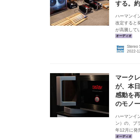
する。約
ハーマンイ
改定すると
が高騰して
あり、出荷
時期と対象製
Stereo
対象製品：JB
ーなどホー
ティブスピ
定の内容：現行
マークレ
が、本
感動を再
のモノ
ハーマンイン
ン）の、ブラ
年12月に発
産）で、本日