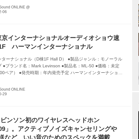
驚異的なサウンドパフォーマンスと他に類を見ない贅を尽くした
 Sound ONLINE @
回路構成によって、ハイエンドオーディオの代名詞として市場に
きたブランドだ。サウンドフィロソフィでもある「原音を忠実
の感動を再現する」ことを目指して妥協のない製品造りに専念
.
2東京インターナショナルオーディオショウ速
1F ハーマンインターナショナル
ターナショナル（D棟1F Hall D） ●製品ジャンル：モノーラル
●ブランド名：Mark Levinson ●製品名：ML-50 ●価格：未定
00ペア） ●発売時期：年内発売予定 ハーマンインターナショナ
ークレビンソンのブランド創立50周年を記念した弩級のモノーラ
プ「ML-50」に注目。日本国内では初お披露目となる。これま
 Sound ONLINE
オマージュを捧げつつ（ブランド初のパワーアンプ「ML-2」の型
を継承）、最新の技術を投入し、現代の再現力を持たせたリファレ
目指した製品。「No536」をプラットフォームに、電源...
レビンソン初のワイヤレスヘッドホン
5909」。アクティブノイズキャンセリングや
伝送など、いい音のためのスペックを満載