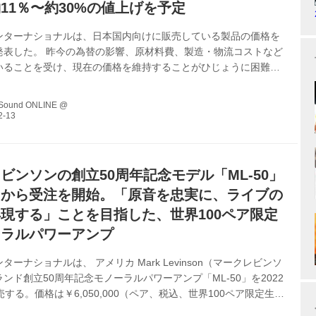
11％〜約30%の値上げを予定
ンターナショナルは、日本国内向けに販売している製品の価格を
発表した。 昨今の為替の影響、原材料費、製造・物流コストなど
いることを受け、現在の価格を維持することがひじょうに困難で
価格改定を実施せざるを得ないという判断に至ったという。開始
品等は以下の通り。 ●価格改定実施日：2023年2月1日（水） ●
 Sound ONLINE @
L、Mark Levinson、ARCAMのスピーカー、アンプ、プレーヤ
ムオーディオ製品（一部を除く） ※ヘッドホン、イヤホン、アク
ーカー、ホームシアター、ゲーミングなどの製品を除く ●価格改
価...
ビンソンの創立50周年記念モデル「ML-50」
日から受注を開始。「原音を忠実に、ライブの
現する」ことを目指した、世界100ペア限定
ーラルパワーアンプ
ターナショナルは、 アメリカ Mark Levinson（マークレビンソ
ンド創立50周年記念モノーラルパワーアンプ「ML-50」を2022
売する。価格は￥6,050,000（ペア、税込、世界100ペア限定生
から受注を開始している。 マークレビンソンは、1972年の創業