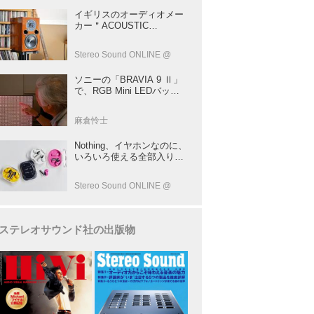
イギリスのオーディオメー
カー＂ACOUSTIC
ENERGY＂が40年前に発売
した小型スピーカー
Stereo Sound ONLINE @
「AE1」の40周年記念モデ
ル登場！
ソニーの「BRAVIA 9 Ⅱ」
で、RGB Mini LEDバック
ライトの実力を体験！ これ
は、“新しいテレビのカテゴ
麻倉怜士
リー” だ（後）：麻倉怜士
のいいもの研究所 レポート
Nothing、イヤホンなのに、
137
いろいろ使える全部入りモ
デルを発売！音だけじゃな
い！音のキャプチャーや、
Stereo Sound ONLINE @
会話も録音できる
ステレオサウンド社の出版物