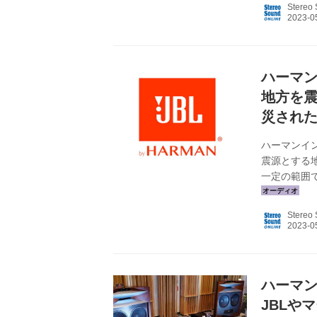
Stereo
援キャンペー
で ●対象製品
ン対象者：キ
ハーマン
地方を
災され
ハーマンイン
震源とする
一定の範囲で
31日で、
い、かつメ
Stereo
が対象となる
況 : 防災
ーカー、ス
●Mark Lev...
ハーマン
JBLや