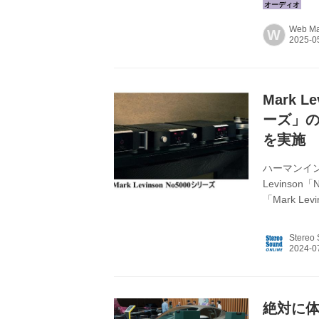
「No.60
などは未定
Web Mar
W
「No.62
パワーアンプ
行われる。
高いサ...
Mark 
ーズ」
を実施
ハーマンイン
Levinso
「Mark L
ゼントキャンペ
ーン」を実施
Stereo
て、Mark 
動吸収機能
No500シリ
絶対に