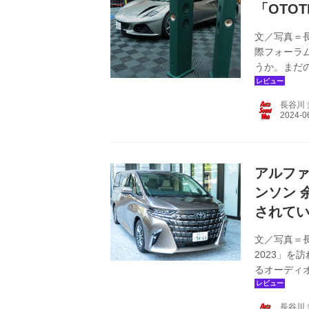
「OTO
文／写真＝長
際フォーラム
うか。まだ
も、クルマ
らである。 
長谷川 
ロータス・
ェリア）、ス
ークレビン
き、なかなか.
アルファ
ンソン 
されて
文／写真＝長谷
2023」
るオーディ
およぶとか
ーム用コン
長谷川 