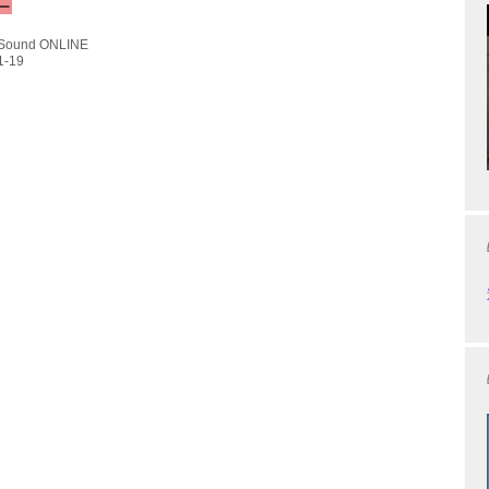
・販売を行う。 AWOL VISIONは、フロリダ州マイアミに拠点を
新のテクノロジーを搭載した4K超短焦点ハイエンドプロジェクタ
 Sound ONLINE
展開している、ホームエンターテインメントブランド。 有明ショ
は、ボタンひとつでスクリーンを収納することができ、昼夜問わ
を楽しめる4K超短焦点プロジェクター「LTV-3500」と、専...