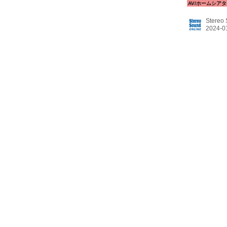
間限定で展示
構える、最
Stereo
ーを中心に
ールームで
ず美しい映像