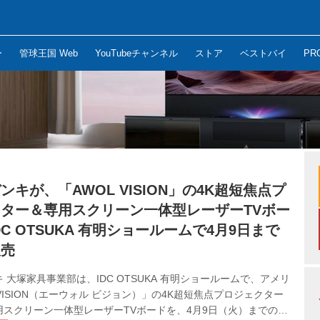
ー
管球王国 Web
YouTubeチャンネル
ストア
ベストバイ
PR
ンキが、「AWOL VISION」の4K超短焦点プ
ター＆専用スクリーン一体型レーザーTVボー
DC OTSUKA 有明ショールームで4月9日まで
販売
 大塚家具事業部は、IDC OTSUKA 有明ショールームで、アメリ
 VISION（エーウォル ビジョン）」の4K超短焦点プロジェクター
用スクリーン一体型レーザーTVボードを、4月9日（火）までの期