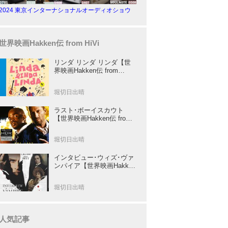
2024 東京インターナショナルオーディオショウ
世界映画Hakken伝 from HiVi
リンダ リンダ リンダ【世
界映画Hakken伝 from
HiVi】女子高生がブルーハ
ーツ！山下敦弘監督が贈る
堀切日出晴
傑作青春学園ストーリー！
ラスト･ボーイスカウト
【世界映画Hakken伝 from
HiVi】トニー･スコット✕ブ
ルース･ウィリスのコンビ
堀切日出晴
が放つ負け犬アクションの
決定版！
インタビュー･ウィズ･ヴァ
ンパイア【世界映画Hakken
伝 from HiVi】クルーズ&ピ
ット競演！N･ジョーダン監
堀切日出晴
督吸血鬼ホラー
人気記事