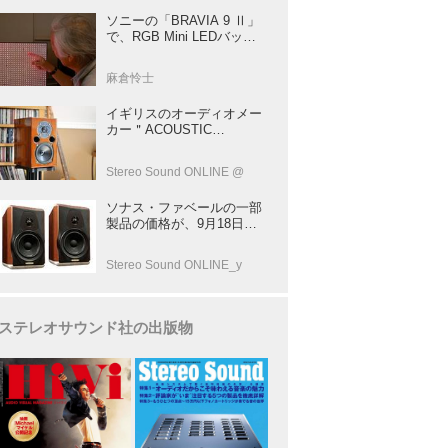
ソニーの「BRAVIA 9 Ⅱ」
で、RGB Mini LEDバック
ライトの実力を体験！ これ
は、“新しいテレビのカテゴ
麻倉怜士
リー” だ（後）：麻倉怜士
のいいもの研究所 レポート
イギリスのオーディオメー
137
カー＂ACOUSTIC
ENERGY＂が40年前に発売
した小型スピーカー
Stereo Sound ONLINE @
「AE1」の40周年記念モデ
ル登場！
ソナス・ファベールの一部
製品の価格が、9月18日よ
り改定
Stereo Sound ONLINE_y
ステレオサウンド社の出版物