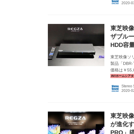
見る」に「
索」を「急
リ「スマホd
東芝映像
ザブルー
HDD容
東芝映像ソリ
製品「DBR
価格は￥55,
ル放送用チュ
「DBR-T
Stereo
すい（安価
品。 時短
ホdeレグザ
東芝映
が進化す
PRO」