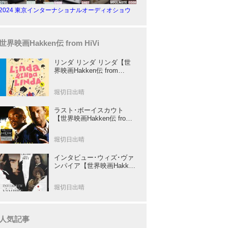
2024 東京インターナショナルオーディオショウ
世界映画Hakken伝 from HiVi
リンダ リンダ リンダ【世
界映画Hakken伝 from
HiVi】女子高生がブルーハ
ーツ！山下敦弘監督が贈る
堀切日出晴
傑作青春学園ストーリー！
ラスト･ボーイスカウト
【世界映画Hakken伝 from
HiVi】トニー･スコット✕ブ
ルース･ウィリスのコンビ
堀切日出晴
が放つ負け犬アクションの
決定版！
インタビュー･ウィズ･ヴァ
ンパイア【世界映画Hakken
伝 from HiVi】クルーズ&ピ
ット競演！N･ジョーダン監
堀切日出晴
督吸血鬼ホラー
人気記事