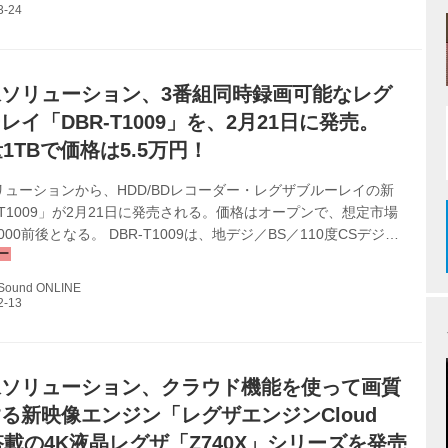
お好み設定」「おまかせ自動録画設定」機能を追加 ３ 「横断検
上昇ワードリスト」からの選択でも検索できるようにした ４ アプ
eレグザ」を使用して宅内外から本機をリモートアクセスする...
ソリューション、3番組同時録画可能なレグ
レイ「DBR-T1009」を、2月21日に発売。
量1TBで価格は5.5万円！
ューションから、HDD/BDレコーダー・レグザブルーレイの新
-T1009」が2月21日に発売される。価格はオープンで、想定市場
000前後となる。 DBR-T1009は、地デジ／BS／110度CSデジタ
ーナーを3基搭載したHDD/BDレコーダー。HDD容量は1TBで、
1008」の後継となる。ユーザーの、3番組録画ができて、購入しや
 Sound ONLINE
な）モデルを、というリクエストに応えてラインナップされた製
機能にはもちろん対応し、スマホでの番組視聴も可能。今回「スマ
」アプリが、新たに音声操作に対応したほか、時短の設定...
像ソリューション、クラウド機能を使って画質
る新映像エンジン「レグザエンジンCloud
搭載の4K液晶レグザ「Z740X」シリーズを発売