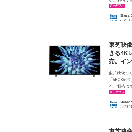
後、M3010
通り4TBを
Stereo
基、BS/1
シフトマシ
長15日間、M
東芝映
きる4K
売。イン
東芝映像ソリ
「55C350
る。価格は
C350シリー
50C350X
Stereo
格（想定市場
型、43型の
を搭載。従来
東芝映