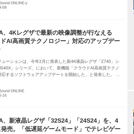
 Sound ONLINE-y
0/TOP｜テレビ｜REGZA：東芝 東芝のテレビREGZA〈レグザ〉の
ージ。-X9400シリーズ製品情報詳細-
IBA、4Kレグザで最新の映像調整が行なえる
ドAI高画質テクノロジー」対応のアップデー
始
ューションは、今年2月に発表した新4K液晶レグザ「Z740」シ
540X」シリーズ、において、新機能「クラウドAI高画質テクノ
対応するソフトウェアアップデートを開始した、と発表した。 こ
ウド上に置かれたデータベースから、番組ごとの詳細な映像調整
け取って（ダウンロードして）、より高画質な映像調整を行なう
 Sound ONLINE
。 関連記事 アップデートは、放送ダウンロードと、サーバーダウ
2通りの方法で実施する。詳細は下記サイトを確認してほしい。
GZA：東芝 東芝のテレビREGZA〈レグザ〉の公式ホームペー
レグザ〉...
BA、新液晶レグザ「32S24」「24S24」を、4
に発売。「低遅延ゲームモード」でテレビゲー