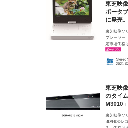
東芝映像
ポータブ
に発売
東芝映像ソ
プレーヤー「
定市場価格は
800×48
イド液晶機「
Stereo
BD対応機「
はノートパ
ブレットのよ
東芝映像
のタイム
M301
東芝映像ソ
BD/HDDレ
る。価格はオ