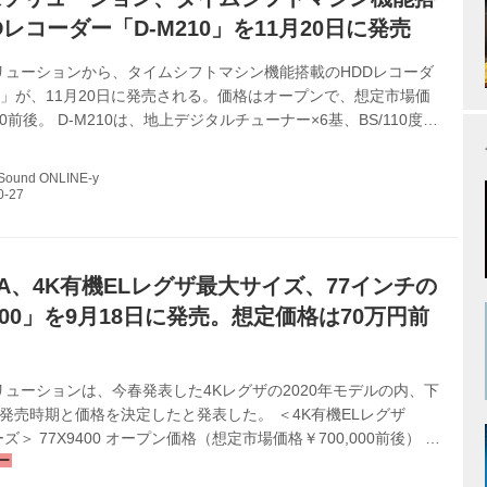
Dレコーダー「D-M210」を11月20日に発売
リューションから、タイムシフトマシン機能搭載のHDDレコーダ
10」が、11月20日に発売される。価格はオープンで、想定市場価
00前後。 D-M210は、地上デジタルチューナー×6基、BS/110度
チューナー×5基を搭載し、最大6チャンネルを約1週間分録画でき
わゆる全録レコーダーであり、同ブランドのテレビやレコーダー
 Sound ONLINE-y
イムシフトマシン機能を、単体レコーダーで実現しているのが特
IBAブランドのテレビだけでなく、他社製品と組み合わせてタイム
機能が使える（楽しめる）ようになる。搭載HDDの容量は2TB
IBA、4K有機ELレグザ最大サイズ、77インチの
9400」を9月18日に発売。想定価格は70万円前
ューションは、今春発表した4Kレグザの2020年モデルの内、下
発売時期と価格を決定したと発表した。 ＜4K有機ELレグザ
ーズ＞ 77X9400 オープン価格（想定市場価格￥700,000前後） 9
48X9400 オープン価格 2021年春 ＜4K液晶レグザZ740シリーズ
0 オープン価格（想定市場価格￥180,000前後） 11月中旬発売 関連