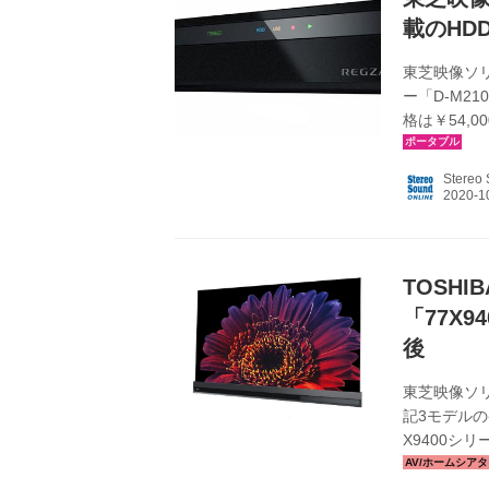
載のHD
東芝映像ソ
ー「D-M2
格は￥54,0
CSデジタル
る製品。い
Stereo
で好評のタ
徴。TOSH
シフトマシン
だ。 ...
TOSH
「77X
後
東芝映像ソリ
記3モデルの
X9400シリ
月18日発売 
＞ 50Z74