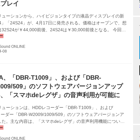
適プレイ
リューションから、ハイビジョンタイプの液晶ディスプレイの新
24」「24S24」が、4月17日に発売される。価格はオープンで、想
2S24が￥44,000前後、24S24は￥30,000前後となる。 今回発
4シリーズは、現行S22シリーズの後継モデルで、ラインナップは
、従来の19型、24型、32型、40型の4機種から、24型と32型の
 Sound ONLINE
た。 搭載されるパネルは、2機種とも直下型のLEDバックライト
GA（1366×768）で、TOSHIBAお得意の映像エンジン「レグザ
ァイン」によって、地上デジタルやB...
BA、「DBR-T1009」、および「DBR-
/1009/509」のソフトウェアバージョンアップ
、「スマホdeレグザ」の音声利用が可能に
ューションは、HDDレコーダー「DBR-T1009」、および
コーダー「DBR-W2009/1009/509」のソフトウェアバージョンア
した。主な内容は、「スマホdeレグザ」の音声利用機能につい
 アップデート内容 ソフトウェア・バージョン：1.00.09 内容：
スマホdeレグザ」による音声検索・音声操作に対応 ２ 「時短で
 Sound ONLINE