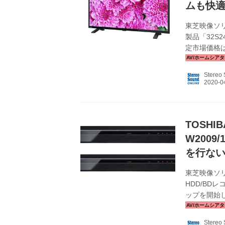
ムも快
東芝映像ソ
製品「32S
定市場価格は3
売されるS2
若干整理され
Stereo
2機種になっ
を備えたWX
エンジン フ
TOSHI
W2009
を行ない
東芝映像ソリ
HDD/BDレ
ップを開始
て、となる。
１ アプリ「
Stereo