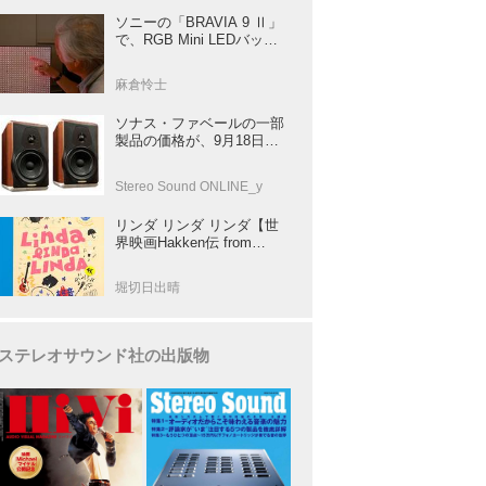
ソニーの「BRAVIA 9 Ⅱ」
で、RGB Mini LEDバック
ライトの実力を体験！ これ
は、“新しいテレビのカテゴ
麻倉怜士
リー” だ（後）：麻倉怜士
のいいもの研究所 レポート
ソナス・ファベールの一部
137
製品の価格が、9月18日よ
り改定
Stereo Sound ONLINE_y
リンダ リンダ リンダ【世
界映画Hakken伝 from
HiVi】女子高生がブルーハ
ーツ！山下敦弘監督が贈る
堀切日出晴
傑作青春学園ストーリー！
ステレオサウンド社の出版物