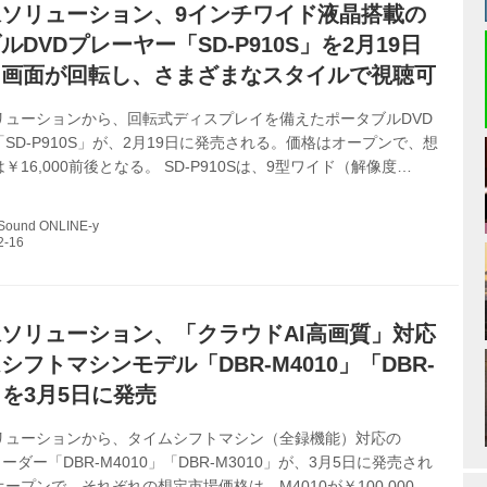
ソリューション、9インチワイド液晶搭載の
ルDVDプレーヤー「SD-P910S」を2月19日
。画面が回転し、さまざまなスタイルで視聴可
リューションから、回転式ディスプレイを備えたポータブルDVD
SD-P910S」が、2月19日に発売される。価格はオープンで、想
￥16,000前後となる。 SD-P910Sは、9型ワイド（解像度
0）の液晶モニターを備えたポータブルプレーヤー。現行、10.1型ワ
SD-P1010S」と7型ワイド液晶機「SD-P710S」の間に位置し、
 Sound ONLINE-y
SD-BP900S」のDVD再生専用版、という製品となる。 液晶部分
ソコンのような開閉に加え、画面をクルっと180度回転させて、タ
うに360度開くこともできるので、好みのス...
ソリューション、「クラウドAI高画質」対応
シフトマシンモデル「DBR-M4010」「DBR-
0」を3月5日に発売
リューションから、タイムシフトマシン（全録機能）対応の
コーダー「DBR-M4010」「DBR-M3010」が、3月5日に発売され
ープンで、それぞれの想定市場価格は、M4010が￥100,000前