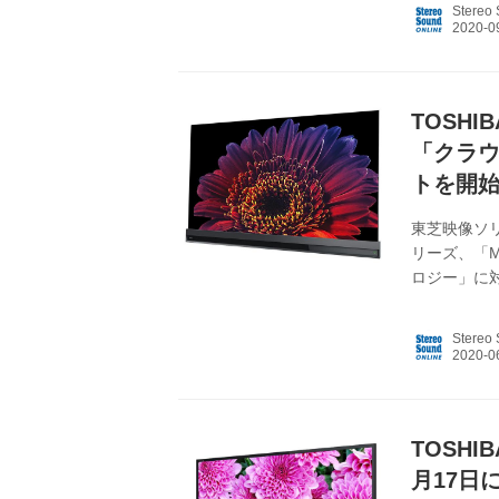
Stereo
記事 X940
公式ホームペ
TOSH
「クラウ
トを開
東芝映像ソリ
リーズ、「M
ロジー」に
れは、クラ
データを受
Stereo
というもの
ンロードの
テレビ｜RE
ジ。テレビ〈
TOSHI
月17日