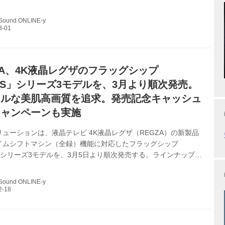
ーダー・プレーヤーといった映像関連機器の統一ブランド名だ。
が変更されても、製品に付与される商品ブランド呼称はこれまで
 Sound ONLINE-y
OSHIBA」が継続され、こちらの変更はない。ユーザーからの問
口名（東芝テレビご相談センター など）についても、これまでと
継続され変更はなく、これまでに販売した商品のサービス・サポ
REGZA...
IBA、4K液晶レグザのフラッグシップ
0XS」シリーズ3モデルを、3月より順次発売。
ラルな美肌高画質を追求。発売記念キャッシュ
キャンペーンも実施
ューションは、液晶テレビ 4K液晶レグザ（REGZA）の新製品
イムシフトマシン（全録）機能に対応したフラッグシップ
S」シリーズ3モデルを、3月5日より順次発売する。ラインナップと
り。 65Z740XS オープン価格（想定市場価格￥280,000前
売 55Z740XS オープン価格（想定市場価格￥210,000前後） 3/5発
 Sound ONLINE-y
0XS オープン価格 4月発売 Z740XSは、昨春発売の「Z740X」の後
クラウドAI高画質、タイムシフトマシン機能（別途USB HDDを
レグザ重低音バズーカオーディ...