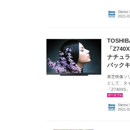
レビ・レコ
なお、社名
Stereo
と同じく「T
い合わせ窓
同じ名称が
ートも、TVS 
TOSH
「Z74
ナチュ
バック
東芝映像ソリ
として、タ
「Z740X
価格は下記の通
後） 3/5発
Stereo
売 50Z74
継モデルで、
接続する）、