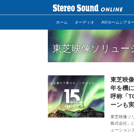
ホーム
オーディオ
AV/ホームシアタ
東芝映像ソリュー
東芝映像
年を機に
呼称「T
ーンも
東芝映像ソリ
株式会社」
ューション