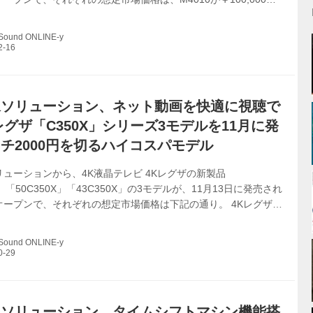
は￥90,000前後となる。 HDD容量は、M4010は型番から分かる
内蔵、M3010は同3TBとなる。チューナーは、地上デジタル×7
 Sound ONLINE-y
10度CSデジタル×6基を搭載し、最大で7チャンネルの番組のタイム
ン（全録）が可能となる。長時間モードを使えば、M4010では最
3010では同11日間の全録が行なる計算...
像ソリューション、ネット動画を快適に視聴で
レグザ「C350X」シリーズ3モデルを11月に発
チ2000円を切るハイコスパモデル
ューションから、4K液晶テレビ 4Kレグザの新製品
X」「50C350X」「43C350X」の3モデルが、11月13日に発売され
オープンで、それぞれの想定市場価格は下記の通り。 4Kレグザ
ズ 55C350X オープン価格（想定市場価格￥100,000前後）
 オープン価格（想定市場価格￥90,000前後） 43C350X オープン価
 Sound ONLINE-y
価格￥80,000前後） 今回発表のC350Xシリーズは、55型、50
画面サイズを揃え、新開発の映像エンジン「レグザPower Drive」
モデルよりも高速な処...
像ソリューション、タイムシフトマシン機能搭