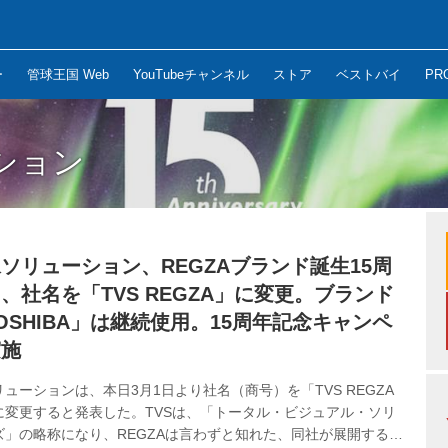
ー
管球王国 Web
YouTubeチャンネル
ストア
ベストバイ
PR
ション
ソリューション、REGZAブランド誕生15周
、社名を「TVS REGZA」に変更。ブランド
OSHIBA」は継続使用。15周年記念キャンペ
実施
ューションは、本日3月1日より社名（商号）を「TVS REGZA
に変更すると発表した。TVSは、「トータル・ビジュアル・ソリ
ズ」の略称になり、REGZAは言わずと知れた、同社が展開するテ