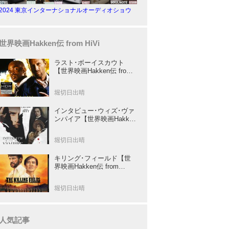
2024 東京インターナショナルオーディオショウ
世界映画Hakken伝 from HiVi
ラスト･ボーイスカウト
【世界映画Hakken伝 from
HiVi】トニー･スコット✕ブ
ルース･ウィリスのコンビ
堀切日出晴
が放つ負け犬アクションの
決定版！
インタビュー･ウィズ･ヴァ
ンパイア【世界映画Hakken
伝 from HiVi】クルーズ&ピ
ット競演！N･ジョーダン監
堀切日出晴
督吸血鬼ホラー
キリング･フィールド【世
界映画Hakken伝 from
HiVi】 『ミッション』の監
督R･ジョフィによる心を揺
堀切日出晴
さぶる傑作
人気記事