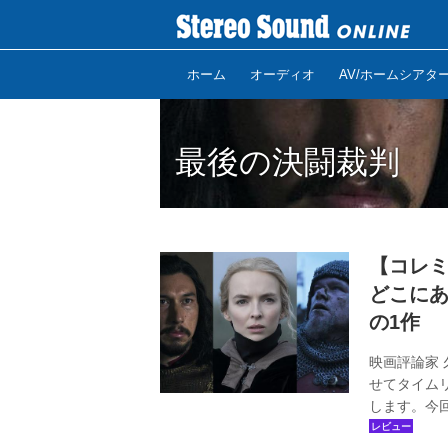
ホーム
オーディオ
AV/ホームシアタ
最後の決闘裁判
【コレミ
どこにあ
の1作
映画評論家
せてタイム
します。今
闘裁判』。