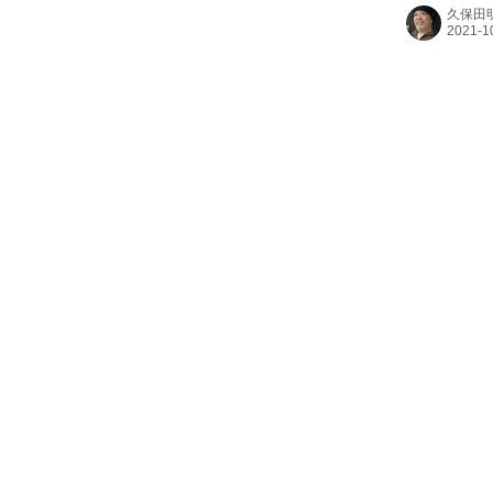
は？とくとご賞
久保田
MOVIE】
と地位を求
妻、マルグ
ャック・...