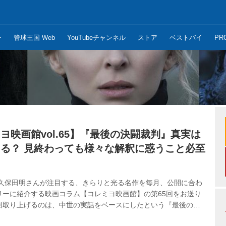
ー
管球王国 Web
YouTubeチャンネル
ストア
ベストバイ
PR
ヨ映画館vol.65】『最後の決闘裁判』真実は
る？ 見終わっても様々な解釈に惑うこと必至
 久保田明さんが注目する、きらりと光る名作を毎月、公開に合わ
リーに紹介する映画コラム【コレミヨ映画館】の第65回をお送り
回取り上げるのは、中世の実話をベースにしたという『最後の決
リドリー・スコットの描く傑作ミステリー。果たしてその結末