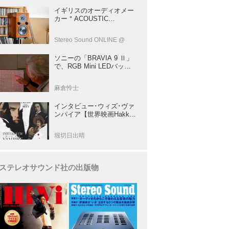
イギリスのオーディオメー
カー＂ACOUSTIC
ENERGY＂が40年前に発売
した小型スピーカー
Stereo Sound ONLINE @
「AE1」の40周年記念モデ
ル登場！
ソニーの「BRAVIA 9 Ⅱ」
で、RGB Mini LEDバック
ライトの実力を体験！ これ
は、“新しいテレビのカテゴ
麻倉怜士
リー” だ（後）：麻倉怜士
のいいもの研究所 レポート
インタビュー･ウィズ･ヴァ
137
ンパイア【世界映画Hakken
伝 from HiVi】クルーズ&ピ
ット競演！N･ジョーダン監
堀切日出晴
督吸血鬼ホラー
ステレオサウンド社の出版物