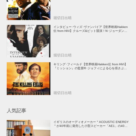
堀切日出晴
インタビュー･ウィズ･ヴァンパイア【世界映画Hakken
伝 from HiVi】クルーズ&ピット競演！N･ジョーダン監
督吸血鬼ホラー
堀切日出晴
キリング･フィールド【世界映画Hakken伝 from HiVi】
『ミッション』の監督R･ジョフィによる心を揺さぶる
傑作
堀切日出晴
人気記事
イギリスのオーディオメーカー＂ACOUSTIC ENERGY
＂が40年前に発売した小型スピーカー「AE1」の40周
年記念モデル登場！