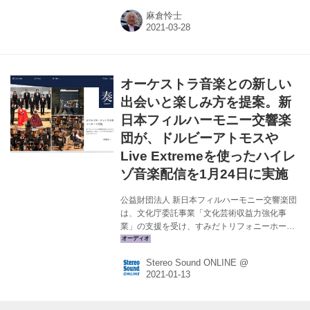
は、新日本フィルの演奏会をハイレゾマルチチ
麻倉怜士
ャンネルで収録し、その素材を元にドルビーア
トモス音声と96kHz/24ビットの2ch音源を制
作、ストリーミングサービスのU-NEXTと
Thumva（Live Extreme）で、音声内容の異なる
コンテンツとしてそれぞれが配信するというも
オーケストラ音楽との新しい
のだ（どちらも2月8日で配信終了）。 今回はふ
たつの配信コンテンツを麻倉怜士さんのシアタ
出会いと楽しみ方を提案。新
ールームで視聴し、それぞれのパフォーマンス
日本フィルハーモニー交響楽
を確認している。さ...
団が、ドルビーアトモスや
Live Extremeを使ったハイレ
ゾ音楽配信を1月24日に実施
公益財団法人 新日本フィルハーモニー交響楽団
は、文化庁委託事業「文化芸術収益力強化事
業」の支援を受け、すみだトリフォニーホール
にて高品質に特化したふたつのシステムでコン
サート収録を行った。 ひとつは立体音響のドル
Stereo Sound ONLINE @
ビーアトモスで、もうひとつはKORGが提案す
るLive Extermeを使った48kHz/24ビットや
96kHz/24ビットのハイレゾ収録だ。そして今
回、それらの音源を使った収録型ライブ配信＆