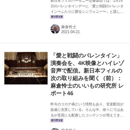
新日本フィルハーモニー交響楽団では、2月14
日のバレンタインデーに「愛と戦闘のバレンタ
イン〜ふたりに贈るシンフォニー〜」と題した
演奏会を開催、同時にリアルタイムでの配信も
実施した。今回は文化庁の「文化芸術収益力強
麻倉怜士
化事業」の一貫として開催されたもので、すみ
だトリフォニーホールでの演奏を4K映像と
192kHz/24ビットのハイレゾで配信している。
前編では演奏会の舞台裏にお邪魔して、実際に
どのようなシステムで収録やエンコードを行っ
「愛と戦闘のバレンタイン」
たのかについて関係各位にインタビューをお願
いした。そして後日、麻倉さんのホームシアタ
演奏会を、4K映像とハイレゾ
ーで演奏会のアーカイブ配信を視聴し、会場の
音声で配信。新日本フィルの
雰囲気がどこまで再現できるかも検証して...
次の取り組みを聞く（前）：
麻倉怜士のいいもの研究所 レ
ポート46
昨今のコロナ禍という情勢もあり、音楽配信が
急速に充実している。そんな中、徐々にではあ
るが音質にも配慮したコンテンツが増えてきて
いるのは、オーディオファンにとって嬉しいこ
とだろう。そのひとつが、前回と前々回の本連