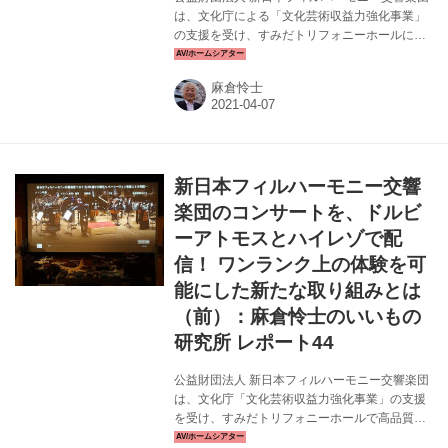
は、文化庁による「文化芸術収益力強化事業」
の支援を受け、すみだトリフォニーホールにて
高品質に特化したふたつのシステムでコンサー
ト収録を実施。ドルビーアトモス（U-NEXT）
麻倉怜士
と96kHz/24ビット/2ch（Thumva）による配信
を行った（どちらも2月8日で配信終了）。 配信
コンテンツのインプレッションについては前回
の本連載でも紹介しているが、それに続いて、
今回の取り組みを実現した、新日本フィルハー
新日本フィルハーモニー交響
モニー交響楽団とドルビージャパンのスタッ
フ、さらに録音を担当した深田 晃さんへのリモ
楽団のコンサートを、ドルビ
ートインタビューも実施している。高音質配信
ーアトモスとハイレゾで配
に対し、それぞれの皆さ...
信！ ワンランク上の体験を可
能にした新たな取り組みとは
（前）：麻倉怜士のいいもの
研究所 レポート44
公益財団法人 新日本フィルハーモニー交響楽団
は、文化庁「文化芸術収益力強化事業」の支援
を受け、すみだトリフォニーホールで高品質に
特化したコンサート収録を行った。具体的に