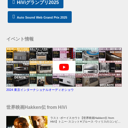
HiViグランプリ2025
Auto Sound Web Grand Prix 2025
イベント情報
2024 東京インターナショナルオーディオショウ
世界映画Hakken伝 from HiVi
ラスト･ボーイスカウト【世界映画Hakken伝 from
HiVi】トニー･スコット✕ブルース･ウィリスのコンビが
放つ負け犬アクションの決定版！