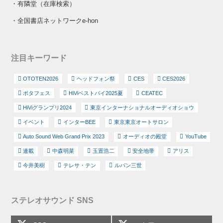
・
有隣堂（在庫検索）
・
全国書店ネットワークe-hon
注目キーワード
OTOTEN2026
ヘッドフォン祭
CES
CES2026
ポタフェス
HiViベストバイ2025夏
CEATEC
HiViグランプリ2024
東京インターナショナルオーディオショウ
イベント
インターBEE
東京東京オートサロン
Auto Sound Web Grand Prix 2023
オーディオの殿堂
YouTube
連載
中森明菜
玉置浩二
安全地帯
アリス
今井美樹
テレサ・テン
ルパン三世
ステレオサウンド SNS