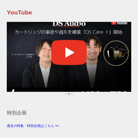
オンデマンド配信が実施される。 ドルビーアト
モスでの収録型ライブ配信 ●配信日時：1月24日
YouTube
（日）17:00〜18:40※見逃し配信あり（2月8日
23:59まで） ●配信サイト：U-NEXT...
特別企画
過去の特集・特別企画はこちら >>