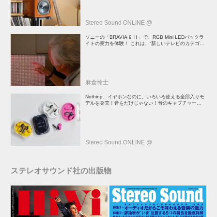
Stereo Sound ONLINE @
ソニーの「BRAVIA 9 Ⅱ」で、RGB Mini LEDバックラ
イトの実力を体験！ これは、“新しいテレビのカテゴリ
ー” だ（後）：麻倉怜士のいいもの研究所 レポート137
麻倉怜士
Nothing、イヤホンなのに、いろいろ使える全部入りモ
デルを発売！音をだけじゃない！音のキャプチャーや、
会話も録音できる
Stereo Sound ONLINE @
ステレオサウンド社の出版物