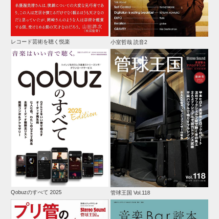
レコード芸術を聴く悦楽
小室哲哉 読音2
Qobuzのすべて 2025
管球王国 Vol.118