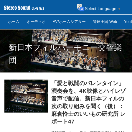
Select Language
▼
ホーム
オーディオ
AV/ホームシアター
管球王国 Web
Yo
新日本フィルハーモニー交響楽
団
「愛と戦闘のバレンタイン」
演奏会を、4K映像とハイレゾ
音声で配信。新日本フィルの
次の取り組みを聞く（後）：
麻倉怜士のいいもの研究所 レ
ポート47