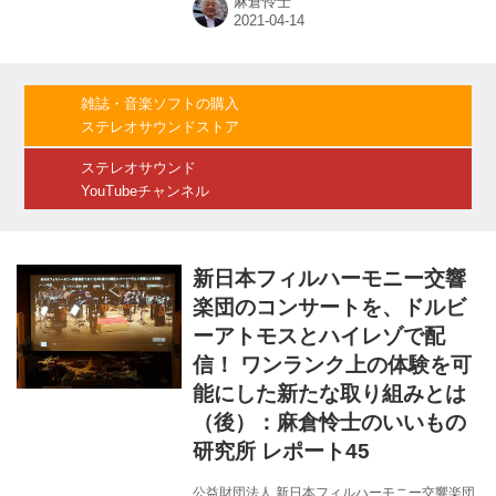
麻倉怜士
載で紹介した、新日本フィルハーモニー交響楽
団による取り組みだ。昨年11月の公演をマルチ
チャンネルで収録し、ドルビーアトモスと
96kHz/24ビット/2chの2種類の方式で配信して
いた。 新日本フィルではそれに続いて、今年2
雑誌・音楽ソフトの購入
月14日の特別演奏会「愛と戦闘のバレンタイ
ステレオサウンドストア
ン〜ふたりに贈るシンフォニー〜」（人数を制
限した上で、観客を入れて実施）のハイレゾ配
ステレオサウンド
信にも取り組んでいる。収録は、すみだ...
YouTubeチャンネル
新日本フィルハーモニー交響
楽団のコンサートを、ドルビ
ーアトモスとハイレゾで配
信！ ワンランク上の体験を可
能にした新たな取り組みとは
（後）：麻倉怜士のいいもの
研究所 レポート45
公益財団法人 新日本フィルハーモニー交響楽団