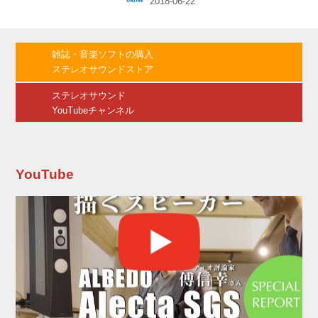
健一ビッグバンド 『BIG BAND SPECIAL ～華
麗なるビッグバンドサウンド～』 【ハイレゾ】
●配信開始日：7月4日 ●仕様と価格：
96kHz/24bit（FLAC） ※配信サイトは、e-
雑誌・音楽ソフトの購入
onkyo musicおよびmora ※圧縮音源も同日に配
ステレオサウンドストア
信開始 ※価格は分かり次第お知らせする 【SA...
ステレオサウンド
YouTubeチャンネル
YouTube