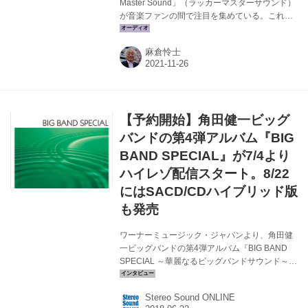
Master Sound」（ラッカーマスターサウンド）
が音楽ファンの間で注目を集めている。これは
既存の音源をハイレゾ化する際にアナログラッ
カー盤を経由することで、デジタル音源では失
麻倉怜士
われてしまった倍音成分を再現、多くの情報を
もったハイレゾとして楽しめるという提案だ。
今回はそんなLacquer Master Soundについて、
なぜこういったアイデアを思いついたのか、ま
た具体的にどんな環境・機材で作業を進めてい
【予約開始】角田健一ビッグ
るのか、さらにはそのメリットについてミキサ
ーズ ラボの面々にインタビューをお願いした。
バンドの第4弾アルバム『BIG
対応いただいたのは、株式会社ミキサーズ ラボ
BAND SPECIAL』が7/4より
...
ハイレゾ配信スタート。8/22
にはSACD/CDハイブリッド版
も発売
ワーナーミュージック・ジャパンより、角田健
一ビッグバンドの第4弾アルバム『BIG BAND
SPECIAL ～華麗なるビッグバンドサウンド～』
のリリースが発表された。ハイレゾ版と
SACD/CDハイブリッド版があり、発売日と価格
Stereo Sound ONLINE
は以下の通り。 【Release Information】 角田