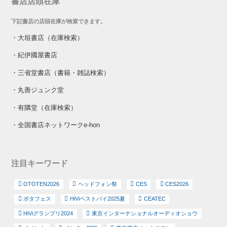
書店店頭在庫
下記書店の店頭在庫が検索できます。
・
大垣書店（在庫検索）
・
紀伊國屋書店
・
三省堂書店（書籍・雑誌検索）
・
丸善ジュンク堂
・
有隣堂（在庫検索）
・
全国書店ネットワークe-hon
注目キーワード
OTOTEN2026
ヘッドフォン祭
CES
CES2026
ポタフェス
HiViベストバイ2025夏
CEATEC
HiViグランプリ2024
東京インターナショナルオーディオショウ