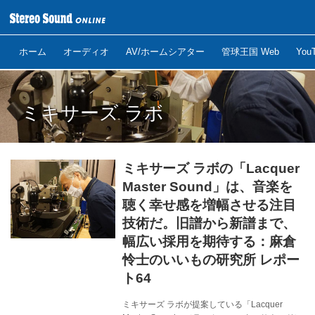
ホーム
オーディオ
AV/ホームシアター
管球王国 Web
Yo
ミキサーズ ラボ
ミキサーズ ラボの「Lacquer
Master Sound」は、音楽を
聴く幸せ感を増幅させる注目
技術だ。旧譜から新譜まで、
幅広い採用を期待する：麻倉
怜士のいいもの研究所 レポー
ト64
ミキサーズ ラボが提案している「Lacquer