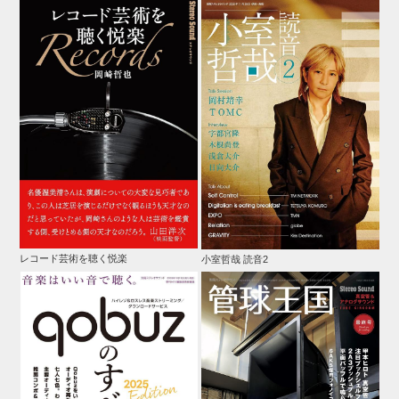
レコード芸術を聴く悦楽
小室哲哉 読音2