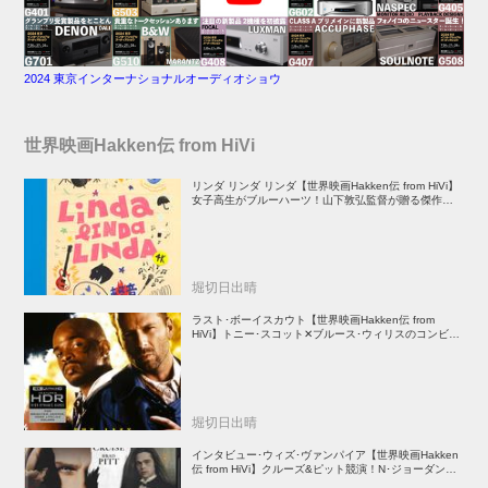
2024 東京インターナショナルオーディオショウ
世界映画Hakken伝 from HiVi
リンダ リンダ リンダ【世界映画Hakken伝 from HiVi】
女子高生がブルーハーツ！山下敦弘監督が贈る傑作青春
学園ストーリー！
堀切日出晴
ラスト･ボーイスカウト【世界映画Hakken伝 from
HiVi】トニー･スコット✕ブルース･ウィリスのコンビが
放つ負け犬アクションの決定版！
堀切日出晴
インタビュー･ウィズ･ヴァンパイア【世界映画Hakken
伝 from HiVi】クルーズ&ピット競演！N･ジョーダン監
督吸血鬼ホラー