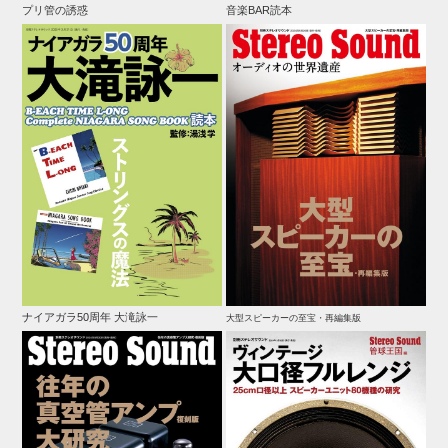
プリ管の誘惑
音楽BAR読本
ナイアガラ50周年 大滝詠一
大型スピーカーの至宝・再編集版