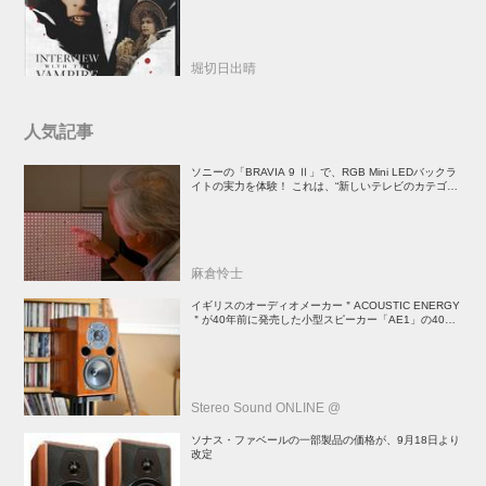
堀切日出晴
人気記事
ソニーの「BRAVIA 9 Ⅱ」で、RGB Mini LEDバックラ
イトの実力を体験！ これは、“新しいテレビのカテゴリ
ー” だ（後）：麻倉怜士のいいもの研究所 レポート137
麻倉怜士
イギリスのオーディオメーカー＂ACOUSTIC ENERGY
＂が40年前に発売した小型スピーカー「AE1」の40周
年記念モデル登場！
Stereo Sound ONLINE @
ソナス・ファベールの一部製品の価格が、9月18日より
改定