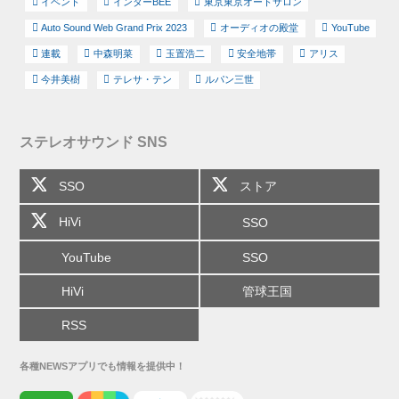
イベント
インターBEE
東京東京オートサロン
Auto Sound Web Grand Prix 2023
オーディオの殿堂
YouTube
連載
中森明菜
玉置浩二
安全地帯
アリス
今井美樹
テレサ・テン
ルパン三世
ステレオサウンド SNS
SSO
ストア
HiVi
SSO
YouTube
SSO
HiVi
管球王国
RSS
各種NEWSアプリでも情報を提供中！