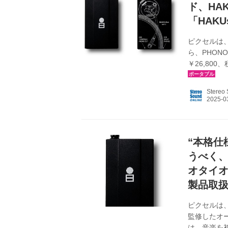
ド、HA
「HAKU
ピクセルは
ら、PHON
￥26,80
初めたばか
もの。今回の
Stereo
楽しんでも
ていくそうだ
ライザーを
●M...
“本格仕
うべく、
オタイオ
製品取扱
ピクセルは
監修したオー
は、音楽を