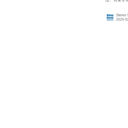
ち上げたブ
ットテープ
Stereo
コードプレ
えるにはス
きればレコ
予定している