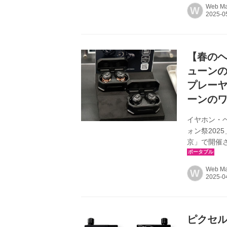
いから、“
Web Mar
W
り買いやすい
して登場する
る。 ●ベル
で、プ...
【春のヘ
ューンの
プレーヤ
ーンの
イヤホン・
ォン祭202
京」で開催
製品を紹介し
ェーブ＆ピ
Web Mar
W
先日発表さ
「HSX1001
（市場想定価
ャ...
ピクセ