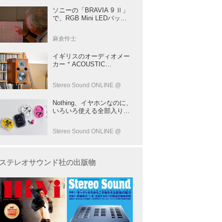
ソニーの「BRAVIA 9 Ⅱ」
で、RGB Mini LEDバック
ライトの実力を体験！ これ
は、“新しいテレビのカテゴ
麻倉怜士
リー” だ（後）：麻倉怜士
のいいもの研究所 レポート
イギリスのオーディオメー
137
カー＂ACOUSTIC
ENERGY＂が40年前に発売
した小型スピーカー
Stereo Sound ONLINE @
「AE1」の40周年記念モデ
ル登場！
Nothing、イヤホンなのに、
いろいろ使える全部入りモ
デルを発売！音だけじゃな
い！音のキャプチャーや、
Stereo Sound ONLINE @
会話も録音できる
ステレオサウンド社の出版物