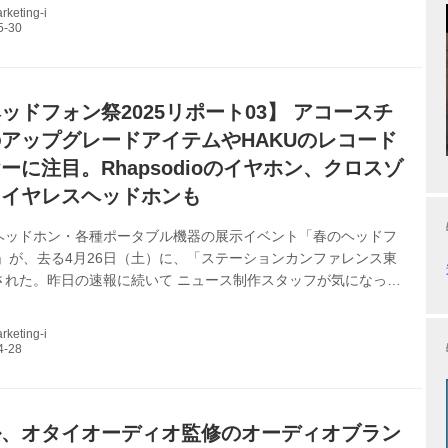
本格仕様の製品を少しでも多くの人に楽しんでもらうべくできる限
keting-i
価格でリリースする” という思いで立ち上がったもの。 満を持
アナログプレーヤーのHTT-1100は以下のような特徴を備えてい
トドライブターンテーブル ●シリンダー軸と小型ターンテーブル
ッドフォン祭2025リポート03】 アコースチ
アップグレードアイテムやHAKUのレコード
ーに注目。Rhapsodioのイヤホン、クロスゾ
ワイヤレスヘッドホンも
ヘッドホン・各種ポータブル機器の展示イベント「春のヘッドフ
5」が、去る4月26日（土）に、「ステーションカンファレンス東
された。昨日の速報に続いて ニュース制作スタッフが気になった
ます（Webマーケティング）。 5Fの503B号室は、ミックスウ
クセルが取り扱う製品が並んでいる。ブースに入って右手には、
keting-i
れたばかりのアコースチューンの完全ワイヤレスイヤホン
 Jin -迅-」用アップグレードガジェット「HSX1001 C:02M:02」
格￥48,880、税込）が並んでいた。 「C:02」は真鍮製音響チ
ル、オタイオーディオ監修のオーディオブラン