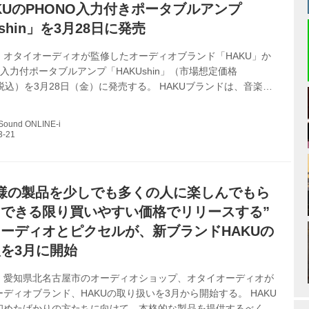
KUのPHONO入力付きポータブルアンプ
shin」を3月28日に発売
、オタイオーディオが監修したオーディオブランド「HAKU」か
O入力付ポータブルアンプ「HAKUshin」（市場想定価格
0、税込）を3月28日（金）に発売する。 HAKUブランドは、音楽を
りの人に向けて、本格的な製品を提供するべく2月末に立ち上げた
HAKUshinを皮切りに、 “本格仕様の製品を少しでも多くの人に
 Sound ONLINE-i
らうべくできる限り買いやすい価格でリリースする” ことを目指し
。 新製品「HAKUshin」の主な特徴は以下の通り。 ●フォノイコ
搭載し、レコードプレーヤーとつなぐことで音に迫力を与える。
様の製品を少しでも多くの人に楽しんでもら
できる限り買いやすい価格でリリースする”
ーディオとピクセルが、新ブランドHAKUの
を3月に開始
、愛知県北名古屋市のオーディオショップ、オタイオーディオが
ディオブランド、HAKUの取り扱いを3月から開始する。 HAKU
初めたばかりの方たちに向けて、本格的な製品を提供するべく立