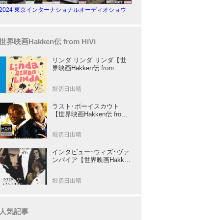
2024 東京インターナショナルオーディオショウ
世界映画Hakken伝 from HiVi
リンダ リンダ リンダ【世
界映画Hakken伝 from
HiVi】女子高生がブルーハ
ーツ！山下敦弘監督が贈る
堀切日出晴
傑作青春学園ストーリー！
ラスト･ボーイスカウト
【世界映画Hakken伝 from
HiVi】トニー･スコット✕ブ
ルース･ウィリスのコンビ
堀切日出晴
が放つ負け犬アクションの
決定版！
インタビュー･ウィズ･ヴァ
ンパイア【世界映画Hakken
伝 from HiVi】クルーズ&ピ
ット競演！N･ジョーダン監
堀切日出晴
督吸血鬼ホラー
人気記事