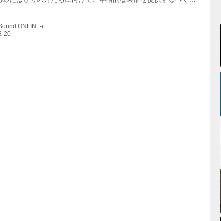
ランドという。昨今ではアナログレコードは市場に定着し、カセ
も活況を呈している。一方でレコードを購入する方の何割かはレ
 Sound ONLINE-i
ーヤーを持っていないという。これは、レコードを聴く環境を整
ペースとコストが必要なためで、同店ではそれらの問題を解決で
ードにハマる若い人たちは必ず増えていくと考えているそうだ。
製品や発売時期は以下の通り。...