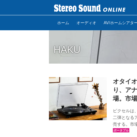
ホーム
オーディオ
AV/ホームシアタ
HAKU
オタイオ
り、アナ
場。市場
ピクセルは
二弾となるア
売する。市場
たばかりの