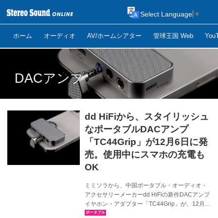
Select Language
▼
ホーム
オーディオ
AV/ホームシアター
管球王国 Web
Yo
DACアンプ
dd HiFiから、スタイリッシュ
なポータブルDACアンプ
「TC44Grip」が12月6日に発
売。使用中にスマホの充電も
OK
ミミソラから、中国ポータブル・オーディオ・
アクセサリーメーカーdd HiFiの新作DACアンプ
イヤホン・アダプター「TC44Grip」が、12月6
日に発売される。価格はオープンで、想定市場