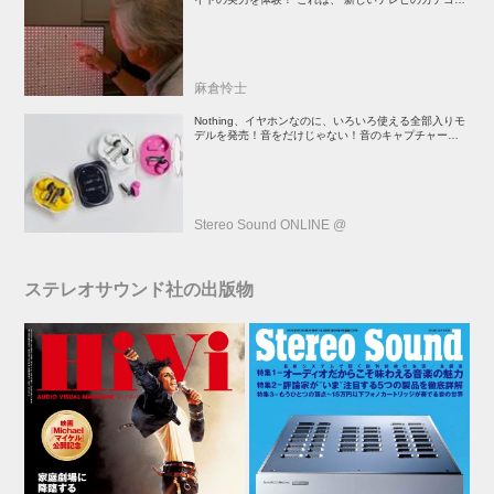
ー” だ（後）：麻倉怜士のいいもの研究所 レポート137
麻倉怜士
Nothing、イヤホンなのに、いろいろ使える全部入りモ
デルを発売！音をだけじゃない！音のキャプチャーや、
会話も録音できる
Stereo Sound ONLINE @
ステレオサウンド社の出版物