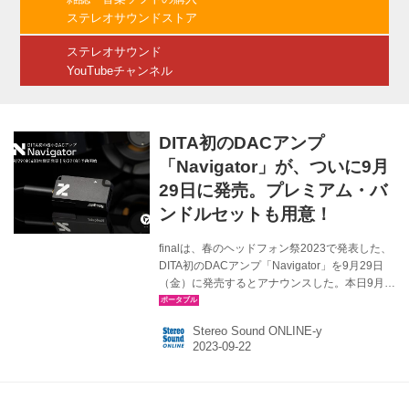
る。 キースイッチにはGateron Gpro3.0 イエロ
ステレオサウンドストア
ースイッチを採用し、ホットスワップにも対応
しているそ...
ステレオサウンド
YouTubeチャンネル
DITA初のDACアンプ
「Navigator」が、ついに9月
29日に発売。プレミアム・バ
ンドルセットも用意！
finalは、春のヘッドフォン祭2023で発表した、
DITA初のDACアンプ「Navigator」を9月29日
（金）に発売するとアナウンスした。本日9月
22日より予約を開始する。400台限定だ。価格
はオープンで、想定市場価格は￥49,800前後。
Stereo Sound ONLINE-y
Navigatorは、シンガポールのオーディオブラン
ドDITAが、ハイエンドサウンドをポケットに携
えてどこでも持ち歩けるようにと開発した新た
なデバイス。パワフルで立体感のあるハイエン
ドサウンド、豊かで伸びやかな低域は、楽曲に