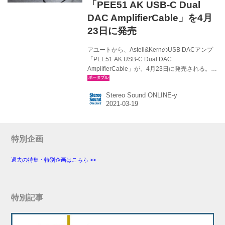
「PEE51 AK USB-C Dual
DAC AmplifierCable」を4月
23日に発売
アユートから、Astell&KernのUSB DACアンプ
「PEE51 AK USB-C Dual DAC
AmplifierCable」が、4月23日に発売される。価
格は￥14,980（税込）。 PEE51 AK USB-C
Dual DAC AmplifierCable（以下、PEE51 AK）
Stereo Sound ONLINE-y
は、USB Type-C端子を備え、DAC・ヘッドホ
ンアンプを内蔵したポータブルタイプの製品。
USB Type-C端子搭載の、Androidスマートホン
やパソコン（Win、MacOS）と接続して使うモ
バイル機器となる。iOS機器には非対応。
特別企画
PEE51 AKは、3.5mmステレオミニの音声出力...
過去の特集・特別企画はこちら >>
特別記事