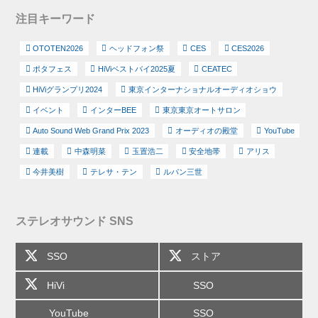
注目キーワード
OTOTEN2026
ヘッドフォン祭
CES
CES2026
ポタフェス
HiViベストバイ2025夏
CEATEC
HiViグランプリ2024
東京インターナショナルオーディオショウ
イベント
インターBEE
東京東京オートサロン
Auto Sound Web Grand Prix 2023
オーディオの殿堂
YouTube
連載
中森明菜
玉置浩二
安全地帯
アリス
今井美樹
テレサ・テン
ルパン三世
ステレオサウンド SNS
SSO
ストア
HiVi
SSO
YouTube
SSO