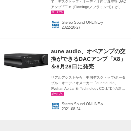
て、デスクトップ・オーディオ向け真空管 DAC
アンプ「T1c（Flamingo／フラミンゴ)）が、10
月29日に発売される。価格は￥38,500（税
込）。 T1cは9月に行なわれた秋のヘッドフォン
Stereo Sound ONLINE-y
祭2022のリアルアシストブースにも参考展示さ
れていた製品で、aune audioが独自の技術を結
集したDACアンプに、真空管を組み合わせたデ
スクトップタイプのモデルとなる。 丸みを帯び
た筐体デザインは、aune audioらしいエレガン
aune audio、オペアンプの交
トさを兼ね備えたものにまとめられており、そ
のサウンドにも注目が集まりそうだ。なお、本
換ができるDACアンプ「X8」
モデルの特徴を列挙すると...
を8月28日に発売
リアルアシストから、中国デスクトップ/ポータ
ブル・オーディオメーカー「aune audio」
(Wuhan Ao Lai Er Technology CO.,LTD.)の新製
品となる、DACアンプ「X8」が、8月28日に発
売される。価格は￥36,790（税込）。 X8は、1
Stereo Sound ONLINE-y
辺145mmというコンパクトな筐体が特徴の、デ
スクトップ・オーディオ向けのDACアンプ。内
蔵DACの対応サンプリングレートは、PCMは
768kHz.32bit、DSD512というスペックを持っ
ている。 X8の主な特徴 ・768kHz/32bit、