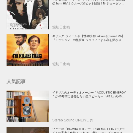
伝 from HiVi】クルーズ&ピット競演！N･ジョーダン監
督吸血鬼ホラー
堀切日出晴
キリング･フィールド【世界映画Hakken伝 from HiVi】
『ミッション』の監督R･ジョフィによる心を揺さぶる
傑作
堀切日出晴
人気記事
イギリスのオーディオメーカー＂ACOUSTIC ENERGY
＂が40年前に発売した小型スピーカー「AE1」の40周
年記念モデル登場！
Stereo Sound ONLINE @
ソニーの「BRAVIA 9 Ⅱ」で、RGB Mini LEDバックラ
イトの実力を体験！ これは、“新しいテレビのカテゴリ