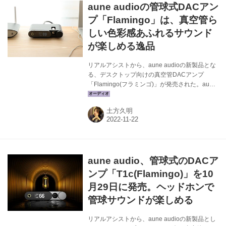
aune audioの管球式DACアン
含まれる心地よい響きやホール感をしっかりと
再生し、さらに耳元に際立つボーカルは音楽に
プ「Flamingo」は、真空管ら
息吹を与えるとする。 また、Navig...
しい色彩感あふれるサウンド
が楽しめる逸品
リアルアシストから、aune audioの新製品とな
る、デスクトップ向けの真空管DACアンプ
「Flamingo(フラミンゴ)」が発売された。aune
audioらしい流麗なデザインの中に、真空管を組
み合わせたエレガントな製品となる。ここで
土方久明
は、オーディオ評論家の土方久明氏の自宅に本
「Flamingo」を持ち込み、その音の魅力を存分
に味わっていただいた。（Stereo Sound
ONLINE） 正直にいうと、僕は10年ぐらい前ま
で、中国やアジアのオーディオ製品に対してあ
aune audio、管球式のDACア
まり良いイメージを持っていなかった。安価だ
けど音質や機能は……。依然としてそのような
ンプ「T1c(Flamingo)」を10
イメージを持っているオーディオファイル...
月29日に発売。ヘッドホンで
管球サウンドが楽しめる
リアルアシストから、aune audioの新製品とし