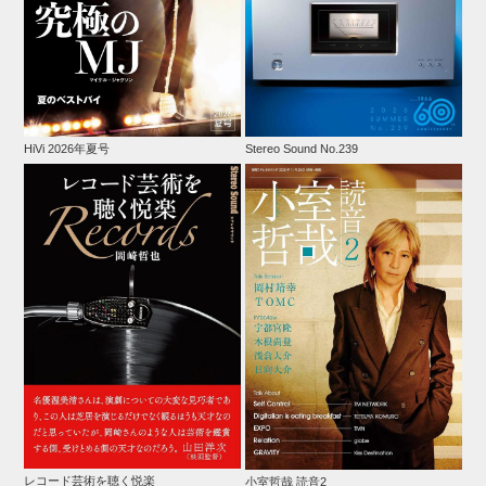
HiVi 2026年夏号
Stereo Sound No.239
レコード芸術を聴く悦楽
小室哲哉 読音2