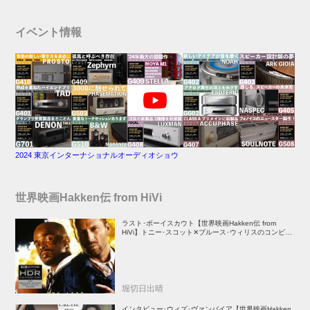
イベント情報
2024 東京インターナショナルオーディオショウ
世界映画Hakken伝 from HiVi
ラスト･ボーイスカウト【世界映画Hakken伝 from
HiVi】トニー･スコット✕ブルース･ウィリスのコンビが
放つ負け犬アクションの決定版！
堀切日出晴
インタビュー･ウィズ･ヴァンパイア【世界映画Hakken