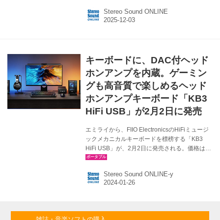
価格は￥31,500前後。 TC44Gripは、ポータブ
Stereo Sound ONLINE
ル・ドングルタイプのDACアンプで、dd HiFiで
は、スマート、かつ便利に使えるように、スマ
ートフォンとの組み合わせ方を刷新。スマホの
背面に取り付けることで、配線もすっきりとさ
せ、利便性を高めているのが特徴だ。小型のカ
キーボードに、DAC付ヘッド
ードリーダライターのようでもあり、金属の外
装は質感も高くまとめられている。 一方、性能
ホンアンプを内蔵。ゲーミン
面でも妥協はなく、Cirrus Logic社...
グも高音質で楽しめるヘッド
ホンアンプキーボード「KB3
HiFi USB」が2月2日に発売
エミライから、FIIO ElectronicsのHiFiミュージ
ックメカニカルキーボードを標榜する「KB3
HiFi USB」が、2月2日に発売される。価格はオ
ープンで、想定市場価格は￥27,000前後。 KB3
HiFi USBは、10キーのないメカニカルキーボー
Stereo Sound ONLINE-y
ドに、DACとヘッドホンアンプを搭載し、最大
550mWの4.4㎜バランスヘッドホン出力を実現
した製品。ゲームやパソコン作業中の音楽体
験、通話体験をアップグレードし、デスクトッ
プ環境の省スペース化にも貢献すると謳ってい
雑誌・音楽ソフトの購入