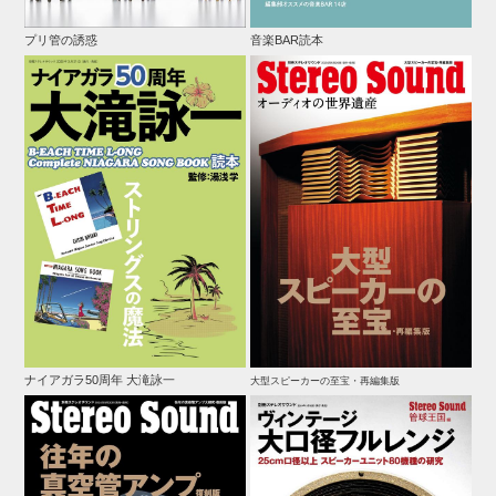
プリ管の誘惑
音楽BAR読本
ナイアガラ50周年 大滝詠一
大型スピーカーの至宝・再編集版