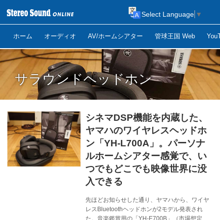
Select Language
▼
ホーム
オーディオ
AV/ホームシアター
管球王国 Web
Yo
サラウンドヘッドホン
シネマDSP機能を内蔵した、
ヤマハのワイヤレスヘッドホ
ン「YH-L700A」。パーソナ
ルホームシアター感覚で、い
つでもどこでも映像世界に没
入できる
先ほどお知らせした通り、ヤマハから、ワイヤ
レスBluetoothヘッドホンが2モデル発表され
た。音楽鑑賞用の「YH-E700B」（市場想定価