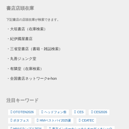
書店店頭在庫
下記書店の店頭在庫が検索できます。
・
大垣書店（在庫検索）
・
紀伊國屋書店
・
三省堂書店（書籍・雑誌検索）
・
丸善ジュンク堂
・
有隣堂（在庫検索）
・
全国書店ネットワークe-hon
注目キーワード
OTOTEN2026
ヘッドフォン祭
CES
CES2026
ポタフェス
HiViベストバイ2025夏
CEATEC
HiViグランプリ2024
東京インターナショナルオーディオショウ