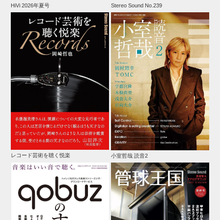
HiVi 2026年夏号
Stereo Sound No.239
レコード芸術を聴く悦楽
小室哲哉 読音2