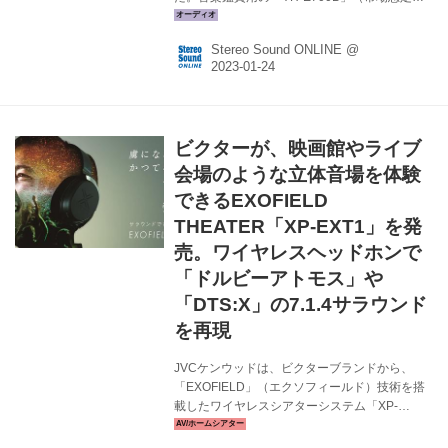
格￥44,000前後、税込）と、映画・ライブ再生
に向けたサラウンドヘッドホン「YH-L700A」
Stereo Sound ONLINE @
（市場想定価格￥66,000前後、税込）で、どち
らも2月3日の発売を予定している。 映画やライ
ブなどの動画コンテンツ再生用を謳うYH-
L700Aは、製作者が意図した世界観、アーティ
ストの想いや表現を余すことなく伝える
ビクターが、映画館やライブ
「TRUE SOUND」はそのままに、同社製AVセ
ンターの看板技術である「シネマDSP」を応用
会場のような立体音場を体験
した「3D サウンドフィールド」機能や7つの
できるEXOFIELD
「サ...
THEATER「XP-EXT1」を発
売。ワイヤレスヘッドホンで
「ドルビーアトモス」や
「DTS:X」の7.1.4サラウンド
を再現
JVCケンウッドは、ビクターブランドから、
「EXOFIELD」（エクソフィールド）技術を搭
載したワイヤレスシアターシステム「XP-
EXT1」を8月上旬に発売する。市場想定価格は
￥100,000（税別）を予定。 エクソフィールド