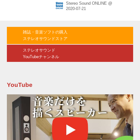
Stereo Sound ONLINE @
は同社独自の頭外定位音場処理技術で、ヘッド
ホン試聴時にもスピーカーで聴いているかのよ
うなサウンドを、個人特性に応じた最適な音場
効果で再現する。2017年5月にはこの技術を使
って、自分だけの頭外定位音場を提供する
雑誌・音楽ソフトの購入
「WiZMUSIC」（ウィズミュージック）という
ステレオサウンドストア
サービスも提供していた。 従来はステレオ2ch
向けだったが、今回は「ドルビーアトモス」や
ステレオサウンド
「DTS:X」などのマ...
YouTubeチャンネル
YouTube