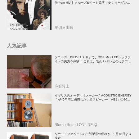
伝 from HiVi】クルーズ&ピット競演！N･ジョーダン監
督吸血鬼ホラー
堀切日出晴
人気記事
ソニーの「BRAVIA 9 Ⅱ」で、RGB Mini LEDバックラ
イトの実力を体験！ これは、“新しいテレビのカテゴリ
ー” だ（後）：麻倉怜士のいいもの研究所 レポート137
麻倉怜士
イギリスのオーディオメーカー＂ACOUSTIC ENERGY
＂が40年前に発売した小型スピーカー「AE1」の40周
年記念モデル登場！
Stereo Sound ONLINE @
ソナス・ファベールの一部製品の価格が、9月18日より
改定