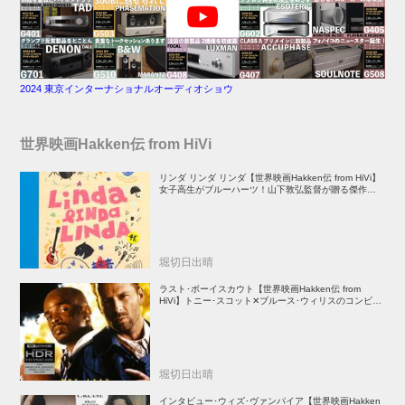
2024 東京インターナショナルオーディオショウ
世界映画Hakken伝 from HiVi
リンダ リンダ リンダ【世界映画Hakken伝 from HiVi】
女子高生がブルーハーツ！山下敦弘監督が贈る傑作青春
学園ストーリー！
堀切日出晴
ラスト･ボーイスカウト【世界映画Hakken伝 from
HiVi】トニー･スコット✕ブルース･ウィリスのコンビが
放つ負け犬アクションの決定版！
堀切日出晴
インタビュー･ウィズ･ヴァンパイア【世界映画Hakken