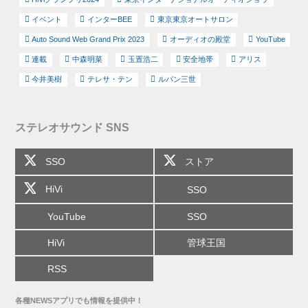
イベント
インターBEE
東京東京オートサロン
Auto Sound Web Grand Prix 2023
オーディオの殿堂
YouTube
連載
中森明菜
玉置浩二
安全地帯
アリス
今井美樹
テレサ・テン
ルパン三世
ステレオサウンド SNS
SSO
ストア
HiVi
SSO
YouTube
SSO
HiVi
管球王国
RSS
各種NEWSアプリでも情報を提供中！