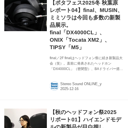
【ポタフェス2025冬 秋葉原
レポート04】final、MUSIN、
ミミソラは今回も多数の新製
品展示。
final「DX4000CL」、
ONIX「Tocata XM2」、
TIPSY「M5」
final／2F finalはヘッドフォン祭に続き新製品大
会（笑）。直前に発表されたヘッドホン
「DX4000CL」（密閉型）、BAドライバー搭載
の有線イヤホン「S6000」、有線イヤホンAシ
リーズの「A2000」と注目製品が目白押し。も
Stereo Sound ONLINE_y
ちろん、現在クラファン中の完全ワイヤレスヘ
ッドホンのフラッグシップ「TONALITE」も人
気を集めていた。初日は、登録ユーザーへの貸
し出しを行なっていたが、二日目にブースを覗
いてみると急遽イスを用意してその場での測定
【秋のヘッドフォン祭2025
デモも展開していた。ちなみに、DX4000CL
は、兄弟モデルDX3000CLとは外装の処理（梨
リポート01】ハイエンドモデ
地）やバンド部の金属素材が変更されているほ
ルの新製品が目白押し。