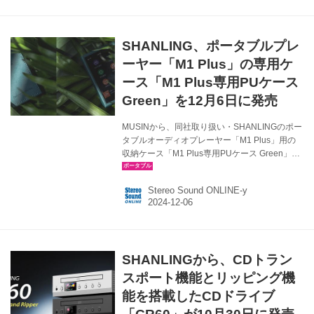
を改善（Android OS） ・ID3のサポートを向上
（Mango OS） ・オーディオコントロールボタ
ンの設定を追加（Mango OS） ・その他、細か
SHANLING、ポータブルプレ
な修正と改善を実施 ファームウェア・アップデ
ートの更新内容について（V2.04...
ーヤー「M1 Plus」の専用ケ
ース「M1 Plus専用PUケース
Green」を12月6日に発売
MUSINから、同社取り扱い・SHANLINGのポー
タブルオーディオプレーヤー「M1 Plus」用の
収納ケース「M1 Plus専用PUケース Green」
が、本日12月6日に発売される。価格は
￥1,980（税込）。 M1 Plusは、ESS社の省電力
Stereo Sound ONLINE-y
ハイパフォーマンスDAC「ES9069Q」を搭載し
た、コンパクトなオーディオプレーヤー。本体
のみが先行発売されていたので、ユーザーはよ
うやく本体を安心して持ち歩けるようになるだ
ろう。 ケースは、本体の各種操作系統、コネク
SHANLINGから、CDトラン
タ周りへのアクセスはそのままに、衝撃・擦り
傷 から外装面を保護する、レザー調のスリーブ
スポート機能とリッピング機
タイプのPUケースとなる。カラーは、深...
能を搭載したCDドライブ