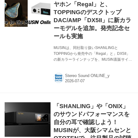
制御に対する要求もより厳格なものとなってお
ヤホン「Regal」と、
り、回路設計の全面的な見直...
TOPPINGのデスクトップ
DAC/AMP「DX5II」に新カラ
ーモデルを追加。発売記念セ
ールも実施
MUSINは、同社取り扱いSHANLINGと
TOPPINGから発売中の「Regal」と」DX5II」
の新カラーラインナップを、MUSIN直販サイト
限定で発売すると発表。発売記念セールも実施
する。 新製品となるのは、SHANLINGのトライ
Stereo Sound ONLINE_y
ブリッドイヤホンRegalの数量限定カラーモデ
ル「Shining Blue」と、TOPPINGのデスクトッ
プDAC/AMP DX5IIの追加カラーモデル
「Silver」。あわせて、新カラーモデルの発売を
記念して「新カラーモデル発売記念セール」も
「SHANLING」や「ONIX」
実施する。 ●SHANLING「Regal／Shining
Blue」 Regalは、低域、中域、高域のトライ
のサウンドパフォーマンスを
ブ...
自分の耳で確認しよう！
MUSINが、大阪シマムセンと