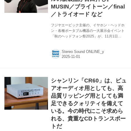
か、音...
MUSIN／ブライトーン／final
／トライオード など
フジヤエービック主催の、イヤホン・ヘッドホ
ン・各種ポータブル機器の一大展示会イベント
「秋のヘッドフォン祭2025」が、11月1日
（土）、恒例の「ステーションカンファレンス
東京」で開催された。今回も、春に続いて5F、
Stereo Sound ONLINE_y
6Fの2フロアをフルに使ってのイベントとな
り、大盛況、ここしばらくは新製品も大人しか
ったが、今回は、新製品、参考展示も多数あ
り、しかも50万円を超える新製品が続々と展示
されるなど、活況なものに。ここではニュース
シャンリン「CR60」は、ピュ
制作スタッフが気になった製品を紹介していき
ます（Webマーケティング）。 まずは5F、エス
アオーディオ用としても、高
カレーターを上がった先に部屋を構えている
品質リッピング用としても満
MUSIN（501S）から。イベントに向...
足できるクォリティを備えて
いる。今の時代にこそ求めら
れる、貴重なCDトランスポー
トだ