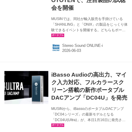
OTOTENで、注目製品の試聴
会を開催
MUSINでは、同社が輸入販売を手掛けている
「SHANLING」と「ONIX」の製品をじっくり体
験できるイベントを開催する。どちらもポータ
ブルやネットワークオーディオの分野で注目を
集めているブランドで、そのサウンドは一度体
Stereo Sound ONLINE-i
験する価値は充分あるはず。 まず6月13日
（土）には、大阪のシマムセンにて
「SHANLING & ONIX 製品試聴会」を開催、翌
週は19日（金）〜21日（日）に有楽町の東京国
際フォーラムで開催されるOTOTENのMUSINブ
iBasso Audioの高出力、マイ
ースで開催予定という。それぞれの詳細は以下
の通りなので、興味のある方はぜひ足を運んで
ク入力対応、フルカラースク
いただきたい。 シマムセン試聴会「SHANLING
リーン搭載の新作ポータブル
& ONI...
DACアンプ「DC04U」を発売
MUSINから、iBassoのポータブルDACアンプ
「DC04シリーズ」の最新モデルとなる
「DC04U(Ultra)」が、本日1月16日に発売され
る。価格は￥19,800（税込）。 DC04Uは
「DC04PRO」の進化版であると同時に、「ウ