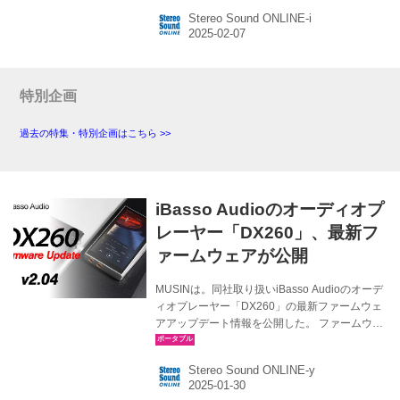
売する。オーディオをもっとファッショナブル
Stereo Sound ONLINE-i
に楽しんでもらうためのアイテムとして、オー
ディオ機器からガジェットまで幅広い製品に対
応した製品という。 MUSINマルチスタンドの最
大の特徴はその自由度の高さにある。縦置きス
タイルはもちろん、大型のオーディオプレーヤ
特別企画
ーなども設置できる横置きにも対応しているた
め、このスタンドだけで様々な製品のディスプ
過去の特集・特別企画はこちら >>
レイに利用することが可能だ。 またポータブル
オーディオ機器、特にイ...
iBasso Audioのオーディオプ
レーヤー「DX260」、最新フ
ァームウェアが公開
MUSINは。同社取り扱いiBasso Audioのオーデ
ィオプレーヤー「DX260」の最新ファームウェ
アアップデート情報を公開した。 ファームウェ
アアップデートの詳細は下記の通りだ。 ・対象
モデル：iBasso Audio「DX260」 ・ファームウ
Stereo Sound ONLINE-y
ェアver：V2.04 ・カスタム壁紙のサポートを改
善（Android OS） ・USBデジタル出力の互換性