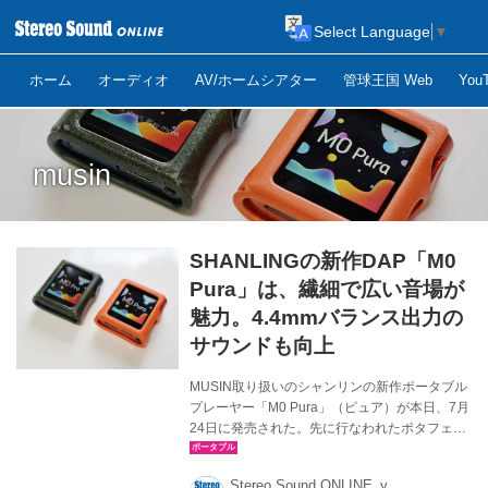
Select Language
▼
ホーム
オーディオ
AV/ホームシアター
管球王国 Web
Yo
musin
SHANLINGの新作DAP「M0
Pura」は、繊細で広い音場が
魅力。4.4mmバランス出力の
サウンドも向上
MUSIN取り扱いのシャンリンの新作ポータブル
プレーヤー「M0 Pura」（ピュア）が本日、7月
24日に発売された。先に行なわれたポタフェス
やヘッドフォン祭で参考展示されていたので、
気になった方も多いことだろう。ここでは、同
Stereo Sound ONLINE_y