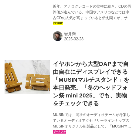
近年、アナログレコードの復権に続き、CDの再
評価が進んでいる。中国やアメリカなどでは中
古CDの人気が高まっていると伝え聞くが、サブ
スクリプションで簡単に音楽を聴けるようにな
ったことへの反動か、レコードほどの手間はか
岩井喬
からず、モノとしての存在、確かにそこに込め
られた楽曲を手にしている実感を得るには12cm
のCDは改めてちょうどよいサイズ感のパッケー
ジメディアであると思う。 ここ日本でもサブス
クで音楽を楽しむリスナーが大半となり、中古
イヤホンから大型DAPまで自
CDを取り扱うショップが減りつつあるが、安室
奈美恵のように急にサブスクで楽曲が聴けなく
由自在にディスプレイできる
なるという事態に対し、気に入った作品はCDの
「MUSINマルチスタンド」を
まま手元に残しておくべきと感じた...
本日発売。「冬のヘッドフォ
ン祭 mini 2025」でも、実物
をチェックできる
MUSINでは、同社のオーディオチームが考案し
ているオーディオアクセサリーラインナップの
MUSINオリジナル新製品として、「MUSINマル
チスタンド」（市場想定価格￥1,650）を本日発