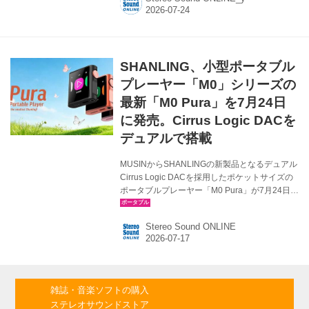
製品を速攻でチェック。前モデル「M0 Pro」の
違いを主に紹介したい。 ●関連記事 さて、新製
品のM0 Puraは、仕様を見ても、実際に手にし
てみても、前モデルM0 Proと同じ筐体のよう。
違いと言えば、マイクロSDカードスロットのカ
SHANLING、小型ポータブル
バーがなくなった程度か。仕様面ではほかに、
DACがESSからCirrus Logicへ変更され（デュ
プレーヤー「M0」シリーズの
アル仕様は同じ）、アンバランス出力...
最新「M0 Pura」を7月24日
に発売。Cirrus Logic DACを
デュアルで搭載
MUSINからSHANLINGの新製品となるデュアル
Cirrus Logic DACを採用したポケットサイズの
ポータブルプレーヤー「M0 Pura」が7月24日に
発売される。価格は￥23,760（税込）。 M0
Puraは、「MO Pro」に続くM0シリーズの最新
Stereo Sound ONLINE
モデルで、DACチップを「CS43131」デュアル
構成へとアップグレードしたDAPとなる。M0
Proで開発された、自社開発の3.5mm 5極バラン
ス対応コネクターを引き続き採用することで、
フルバランス出力にも対応する（別売りのケー
雑誌・音楽ソフトの購入
ブルが必要）。 M0シリーズの流れをくむウル
ステレオサウンドストア
トラコンパクトなデザインで、手軽に持ち運ぶ