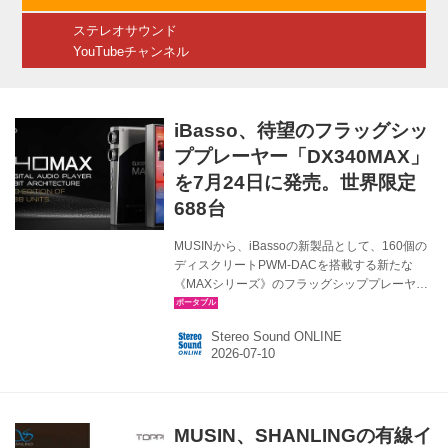
ことができる...
ステレオサウンド
YouTubeチャンネル
iBasso、待望のフラッグシッ
ププレーヤー「DX340MAX」
を7月24日に発売。世界限定
688台
MUSINから、iBassoの新製品として、160個の
ディスクリートPWM-DACを搭載する新たな
《MAXシリーズ》のフラッグシッププレーヤー
「DX340MAX」が、7月24日に発売される。価
格は￥619,740（税込）で、販売は世界限定688
Stereo Sound ONLINE
台となる。 「DX340」の究極の進化形である
DX340MAXは、DX340の128個のディスクリー
トPWM-DACから各チャンネルへ8EPWM-DAC
を増設し、驚異的な160個へと強化されたのが
特徴。 これは単なる部品数の増加にはとどまら
MUSIN、SHANLINGの有線イ
ず、クロック精度やアルゴリズムのタイミング