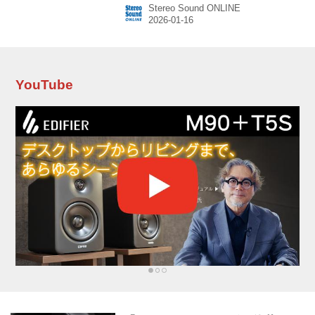
Stereo Sound ONLINE
ルトラ」の名に相応しい、サウンド・機能性の
クオリティを再定義するモデルになるという。
コンパクトなサイズながら、最高出力は
「980mW＋980mW@32Ω」を誇り、さらに三
段階Gain機能、3.5mm 4極インラインマイク入
力搭載、ステンレススチール筐体の採用など、
YouTube
「本格的なプロダクト」を追求した製品とな
る。 「バスパワー電源入力」のみで安定した高
い駆...