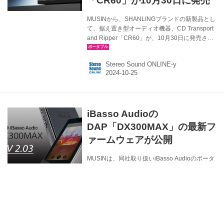
「CR60」が10月30日に発売
MUSINから、SHANLINGブランドの新製品とし
て、据え置き型オーディオ機器、CD Transport
and Ripper「CR60」が、10月30日に発売され
る。価格は￥44,550(税込)。 CR60は、コンパ
クトな筐体にトランスポート機能とリッピング
Stereo Sound ONLINE-y
機能を備えた製品。CNC加工された金属のボデ
ィは、高級感のあるデザインを備え、同時に製
品の共振を防ぎ、安定した動作を実現したとし
ている。 CDトランスポート機としては、同
軸、光、USBのデジタル出力を搭載。 一方、
iBasso Audioの
CDリッパー（リッピング）の機能もあわせ持っ
ており、所有するCDをデジタルコンテンツとし
DAP「DX300MAX」の最新フ
てストレージに保存（保管）する...
ァームウェアが公開
MUSINは、同社取り扱いiBasso Audioのポータ
ブルオーディオプレーヤー「DX300MAX」の最
新ファームウェアアップデート情報を公開。同
社公式ホームページよりアプデが行なえるよう
になった。 iBasso Audio DX300MAXの最新フ
Stereo Sound ONLINE-y
ァームウェア バージョン：V2.03 更新内容： ・
Google PlayとGboard APPを追加（Android