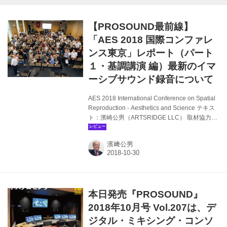
【PROSOUND最前線】
「AES 2018 国際コンファレ
ンス東京」レポート（パート
１・基調講演 編）最新のイマ
ーシブサウンド録音について
AES 2018 International Conference on Spatial
Reproduction - Aesthetics and Science テキス
ト：濱崎公男（ARTSRIDGE LLC） 取材協力／
資料提供：AES、取材協力：東京電機大学、東
京藝術大学 2018年8月6日〜9日（6日はプレイ
濱﨑公男
ベントのみ）、東京・北千住の東京電機大学東
京千住キャンパスと東京藝術大学北千住キャン
パスにおいて、「AES2018 International
Conference on Spatial Reproduction -
Aesthetics and Science」が開催され...
本日発売『PROSOUND』
2018年10月号 Vol.207は、デ
ジタル・ミキシング・コンソ