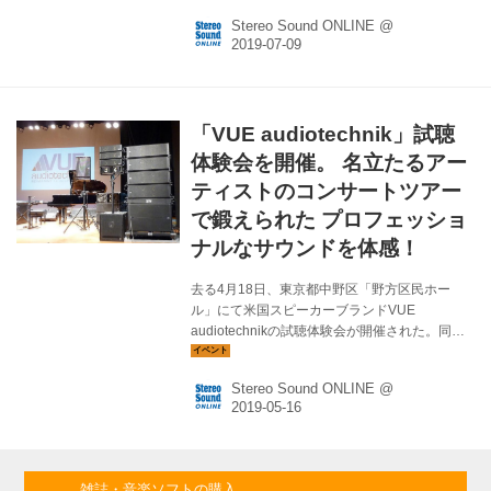
ナミックレンジを実現している。さらには6系統
Stereo Sound ONLINE @
のインプット、正確無比なタイムコード、選択
可能な電源オプションや、ワイヤレスコントロ
ールも可能。まさに音のプロフェッショナルの
ために誕生したのが ZOOM「F6」である。 コン
パクトで多機能なプロ仕様のフィールドレコー
「VUE audiotechnik」試聴
ダー 株式会社ズームは、32bitフロート録音に対
応した、6チャンネル入力の業務用フィールドレ
体験会を開催。 名立たるアー
コーダー「F6」を7月下旬に発売する。これま
ティストのコンサートツアー
でも多くのプロ用フィー...
で鍛えられた プロフェッショ
ナルなサウンドを体感！
去る4月18日、東京都中野区「野方区民ホー
ル」にて米国スピーカーブランドVUE
audiotechnikの試聴体験会が開催された。同ブ
ランドはJanet JacksonやRihanaといった名立
たるアーティストのコンサートツアーにも採用
Stereo Sound ONLINE @
され、音質はもちろんプロの現場での厳しい使
用環境にも対応するなど、その実力に関しては
折紙つき。今回は、４月より輸入代理業務を開
始した日本エレクトロ・ハーモニックス株式会
社による製品展示および試聴体験会となった。
雑誌・音楽ソフトの購入