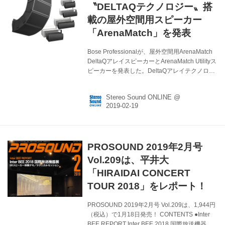
る詳細は以下の通りとなっているので、この機
〝DELTAQテクノロジー〟搭
会にぜひ貴重な体験をしてみてはいかがだろう
載の屋外空間用スピーカー
か。 ■日時：...
「ArenaMatch」を発表
Bose Professionalが、屋外空間用ArenaMatch
DeltaQアレイスピーカーとArenaMatch Utilityス
ピーカーを発表した。DeltaQアレイテクノロジ
ー搭載のArenaMatchアレイは、優れた音質、均
一なカバレッジ、ボーカルクラリティ、アレイ
Stereo Sound ONLINE @
の柔軟性を、高い音響性能が求められる屋外空
間においても実現。スタジアム、競技場、エン
ターテイメント施設などの屋外アプリケーショ
ンでの使用を想定し、IP55(JISで定められた、
防塵・防水規格)に準拠した全天候仕様の
PROSOUND 2019年2月号
ArenaMatch DeltaQモジュールは、クリアで安
定したサウンドをリスナーに提供すると同時
Vol.209は、平井大
に...
「HIRAIDAI CONCERT
TOUR 2018」をレポート！
PROSOUND 2019年2月号 Vol.209は、1,944円
（税込）で1月18日発売！ CONTENTS ●Inter
BEE REPORT Inter BEE 2018 国際放送機器展