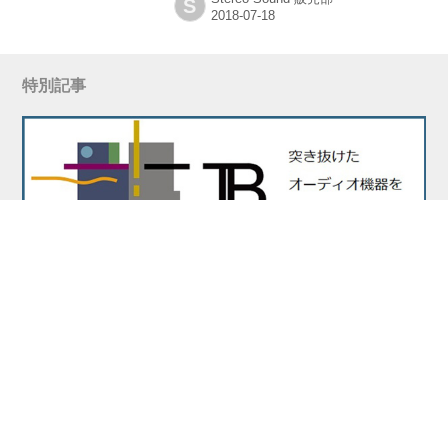
S
ステムが整備された「軽井沢大賀ホール」を特
集する。 少子化／人口減少の影響で、これまで
通りに公演を行なうだけでは厳しいと言われて
いる地方のコンサート・ホール。そんな中、こ
れからの10年を見据えて“新しい時代のコンサー
特別記事
ト・ホール”へと生まれ変わった「軽井沢大賀ホ
ール」の事例は、地方のコンサート・ホールに
とっての新たなる指針になると言えるだろう...