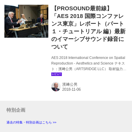
Aesthetics and Science」が開催さ...
【PROSOUND最前線】
「AES 2018 国際コンファレ
ンス東京」レポート（パート
１・チュートリアル 編）最新
のイマーシブサウンド録音に
ついて
AES 2018 International Conference on Spatial
Reproduction - Aesthetics and Science テキス
ト：濱﨑公男（ARTSRIDGE LLC） 取材協力／
資料提供：AES、取材協力：東京電機大学、東
京藝術大学 2018年8月6日～9日（6日はプレイ
濱﨑公男
ベントのみ）、東京・北千住の東京電機大学東
京千住キャンパスと東京藝術大学北千住キャン
パスにおいて、「AES2018 International
Conference on Spatial Reproduction -
Aesthetics and Science」が開催され...
特別企画
過去の特集・特別企画はこちら >>