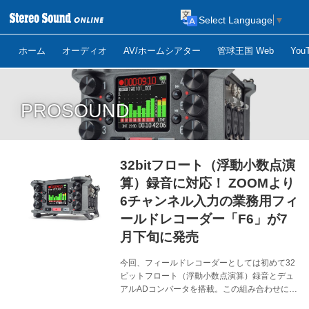
Select Language
▼
ホーム
オーディオ
AV/ホームシアター
管球王国 Web
Yo
PROSOUND
32bitフロート（浮動小数点演
算）録音に対応！ ZOOMより
6チャンネル入力の業務用フィ
ールドレコーダー「F6」が7
月下旬に発売
今回、フィールドレコーダーとしては初めて32
ビットフロート（浮動小数点演算）録音とデュ
アルADコンバータを搭載。この組み合わせによ
り、ゲイン調整の必要すらない、圧倒的なダイ