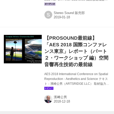
●Inter BEE REPORT INTER BEE EXPERIENCE
X-Speaker SRスピーカー体験デモ ●Inter BEE
Stereo Sound 販売部
S
REPORT INTER BEE FORUM：テクニカルセッ
ション Audio over IP技術の基本から最新情報 阿
部健彦 ●PROSOUND FEATURE WOWOW新試
写室 ●STUDIO REPORT 松竹映像センター
●PROSOUND特別企...
【PROSOUND最前線】
「AES 2018 国際コンファレ
ンス東京」レポート（パート
２・ワークショップ 編）空間
音響再生技術の最前線
AES 2018 International Conference on Spatial
Reproduction - Aesthetics and Science テキス
ト：濱崎公男（ARTSRIDGE LLC） 取材協力／
資料提供：AES、取材協力：東京電機大学、東
京藝術大学 2018年8月6日～9日（6日はプレイ
濱﨑公男
ベントのみ）、東京・北千住の東京電機大学東
京千住キャンパスと東京藝術大学北千住キャン
パスにおいて、「AES2018 International
Conference on Spatial Reproduction -