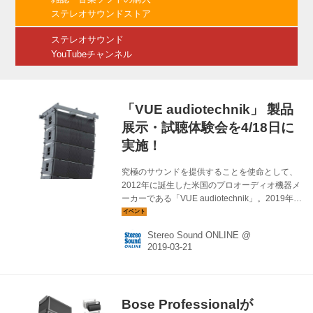
ライブコンサートから常設設備まで まずは開会
ステレオサウンドストア
の挨拶として、日本エレクトロ・ハーモニック
ス株式会社 代表取締役の吾妻 敬良氏によるスピ
ステレオサウンド
ーチ。自身もミ...
YouTubeチャンネル
「VUE audiotechnik」 製品
展示・試聴体験会を4/18日に
実施！
究極のサウンドを提供することを使命として、
2012年に誕生した米国のプロオーディオ機器メ
ーカーである「VUE audiotechnik」。2019年4
月1日より輸入代理として日本国内での取り扱い
を開始する日本エレクトロ・ハーモニックス株
Stereo Sound ONLINE @
式会社にて、来たる4月18日（木）、製品展示
および試聴体験会が行われる。 プロオーディオ
業界に携わっている方々はもちろん、舞台音響
関係、ライブハウス関係、PA スピーカー・シス
テムに興味のある一般の方々、誰でも無料にて
Bose Professionalが
参加できるイベントとなっている。開催に関す