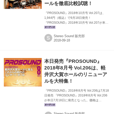
ールを徹底比較試聴！
『PROSOUND』2018年10月号 Vol.207は、
1,944円（税込）で9月18日発売！
『PROSOUND』2018年10月号 Vol.207が本日9
月18日に発売となった。価格は￥1,944（税
込）。今号は「Beyond The Class」と題して、
Stereo Sound 販売部
S
ヤマハのデジタル・ミキシング・コンソール
RIVAGE PM7をコアに徹底比較試聴会を実施、
デジタル方式のミキシング・コンソールのサウ
ンドの違いを検証する。 PROSOUND
FEATUREでは、今夏、ポストプロダクション機
本日発売『PROSOUND』
能を大幅に強化した「東映京都撮影所」を取り
上げる。これまで、スタジオ内に点在していた
2018年8月号 Vol.206は、軽
ポストプロダクション関連...
井沢大賀ホールのリニューア
ルを大特集！
『PROSOUND』2018年8月号 Vol.206は7月18
日発売 『PROSOUND』2018年8月号 Vol.206
が本日7月18日に発売となった。価格は
￥1,944（税込）。今号は2018年初頭に大規模
なリニューアル工事を行ない、最新鋭の音響シ
Stereo Sound 販売部