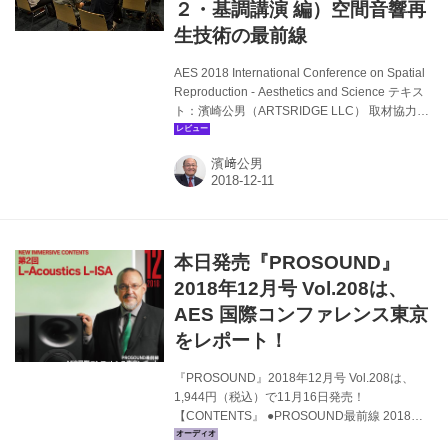
２・基調講演 編）空間音響再
生技術の最前線
AES 2018 International Conference on Spatial
Reproduction - Aesthetics and Science テキス
ト：濱崎公男（ARTSRIDGE LLC） 取材協力／
資料提供：AES、取材協力：東京電機大学、東
京藝術大学 2018年8月6日～9日（6日はプレイ
濱﨑公男
ベントのみ）、東京・北千住の東京電機大学東
京千住キャンパスと東京藝術大学北千住キャン
パスにおいて、「AES2018 International
Conference on Spatial Reproduction -
Aesthetics and Science」が開催され...
本日発売『PROSOUND』
2018年12月号 Vol.208は、
AES 国際コンファレンス東京
をレポート！
『PROSOUND』2018年12月号 Vol.208は、
1,944円（税込）で11月16日発売！
【CONTENTS』 ●PROSOUND最前線 2018
AES 国際コンファレンス東京レポート（パート