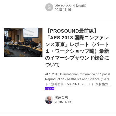
2） 2018 AES International Conference on
Stereo Sound 販売部
S
Spatial Reproduction 濱﨑公男 ●PROSOUND
INTERVIEW GENELEC アキ・マキビルタ氏に
訊く 新世代スタジオ・モニター S360 ●STUDIO
REPORT エス・シー・アライアンス メディア
エンターテイメント社 京都造形芸術大学
【PROSOUND最前線】
●PROSOUND FEATURE ...
「AES 2018 国際コンファレ
ンス東京」レポート（パート
１・ワークショップ編）最新
のイマーシブサウンド録音に
ついて
AES 2018 International Conference on Spatial
Reproduction - Aesthetics and Science テキス
ト：濱﨑公男（ARTSRIDGE LLC） 取材協力／
資料提供：AES、取材協力：東京電機大学、東
京藝術大学 2018年8月6日～9日（6日はプレイ
濱﨑公男
ベントのみ）、東京・北千住の東京電機大学東
京千住キャンパスと東京藝術大学北千住キャン
パスにおいて、「AES 2018 International
Conference on Spatial Reproduction -