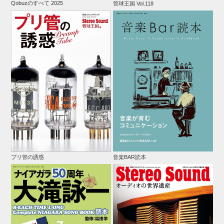
Qobuzのすべて 2025
管球王国 Vol.118
プリ管の誘惑
音楽BAR読本