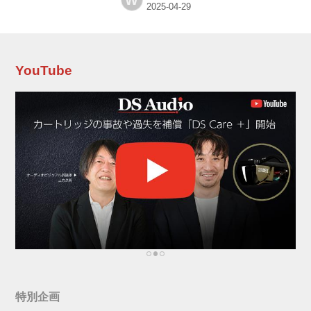
W
して利用し、信号ノイズを破壊するアクセサリ
ーだ。そのラインナップと発売日は以下の通
り。 5月10日発売予定 EBN-3（ブルー）：ネッ
トワーク（LAN）ノイズ専用、端子RJ45 EBD-
3（グレー）：デジタルノイズ専用、端子COAX
YouTube
EBV-3（ブラック）：HDMIデジタルノイズ専
用、端子HDMI 8月10日発売予定 EBA-3（ゴー
ルド）：...
特別企画