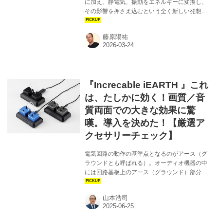
に加え、静電気、振動をエネルギーに変換し、
その影響を押さえ込むという全く新しい発想で
開発されたインクレケーブルのiEARTH。今回
は3種類のiEARTHを山中湖ラボに持ち込み、
藤原陽祐
様々な機器に接続して、映像と音響への効果を
検証していく。はたして山中湖ラボの画質、音
質はどこまで変わるのか。
『Increcable iEARTH 』これ
は、たしかに効く！画質／音
質両面での大きな効果に驚
嘆。導入を決めた！【厳選ア
クセサリーチェック】
電気回路の動作の基準点となるのがアース（グ
ラウンドとも呼ばれる）。オーディオ機器の中
には回路基板上のアース（グラウンド）部分に
信号を落とし、アースの面積や形を吟味して電
位を安定させたものが存在するが、実際には回
山本浩司
路基板からグラウンド線を引き出してシャーシ
（筐体）に落としている製品のほうが多い。面