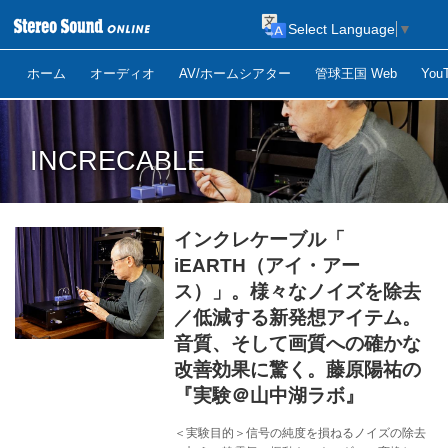
Select Language
▼
ホーム
オーディオ
AV/ホームシアター
管球王国 Web
Yo
INCRECABLE
インクレケーブル「
iEARTH（アイ・アー
ス）」。様々なノイズを除去
／低減する新発想アイテム。
音質、そして画質への確かな
改善効果に驚く。藤原陽祐の
『実験＠山中湖ラボ』
＜実験目的＞信号の純度を損ねるノイズの除去