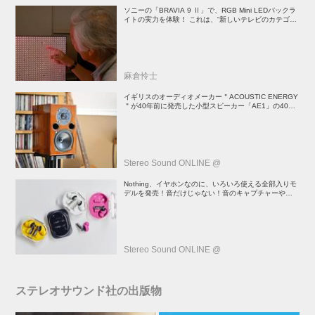
ソニーの「BRAVIA 9 Ⅱ」で、RGB Mini LEDバックラ
イトの実力を体験！ これは、“新しいテレビのカテゴリ
ー” だ（後）：麻倉怜士のいいもの研究所 レポート137
麻倉怜士
イギリスのオーディオメーカー＂ACOUSTIC ENERGY
＂が40年前に発売した小型スピーカー「AE1」の40周
年記念モデル登場！
Stereo Sound ONLINE @
Nothing、イヤホンなのに、いろいろ使える全部入りモ
デルを発売！音だけじゃない！音のキャプチャーや、会
話も録音できる
Stereo Sound ONLINE @
ステレオサウンド社の出版物