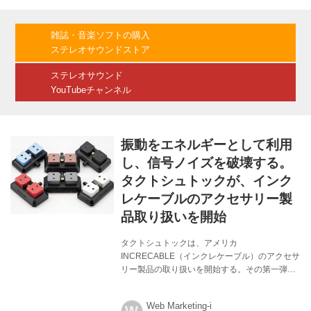
積の広いシャーシに落とすことによって回路の
安定性が増すからだ。 しかし、それでは不満だ
という人も相当数いて、昨今話題となっている
雑誌・音楽ソフトの購入
のが「仮想アース」。オーディオ機器とケーブ
ステレオサウンドストア
ルで繋ぐことでグラウンド電位を安定させてノ
イズを抑え、音質を改善するというもの。実際
ステレオサウンド
に試してみて「めちゃくちゃ効いた!」という人
YouTubeチャンネル
と...
振動をエネルギーとして利用
し、信号ノイズを破壊する。
タクトシュトックが、インク
レケーブルのアクセサリー製
品取り扱いを開始
タクトシュトックは、アメリカ
INCRECABLE（インクレケーブル）のアクセサ
リー製品の取り扱いを開始する。その第一弾と
なるメカニカル・バイブレーション・デカップ
リング・アースボックスの「iEARTH」
Web Marketing-i
（￥165,000、税込）は、振動をエネルギーと