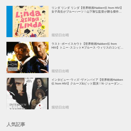
リンダ リンダ リンダ【世界映画Hakken伝 from HiVi】
女子高生がブルーハーツ！山下敦弘監督が贈る傑作青春
学園ストーリー！
堀切日出晴
ラスト･ボーイスカウト【世界映画Hakken伝 from
HiVi】トニー･スコット✕ブルース･ウィリスのコンビが
放つ負け犬アクションの決定版！
堀切日出晴
インタビュー･ウィズ･ヴァンパイア【世界映画Hakken
伝 from HiVi】クルーズ&ピット競演！N･ジョーダン監
督吸血鬼ホラー
堀切日出晴
人気記事