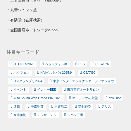
・
丸善ジュンク堂
・
有隣堂（在庫検索）
・
全国書店ネットワークe-hon
注目キーワード
OTOTEN2026
ヘッドフォン祭
CES
CES2026
ポタフェス
HiViベストバイ2025夏
CEATEC
HiViグランプリ2024
東京インターナショナルオーディオショウ
イベント
インターBEE
東京東京オートサロン
Auto Sound Web Grand Prix 2023
オーディオの殿堂
YouTube
連載
中森明菜
玉置浩二
安全地帯
アリス
今井美樹
テレサ・テン
ルパン三世