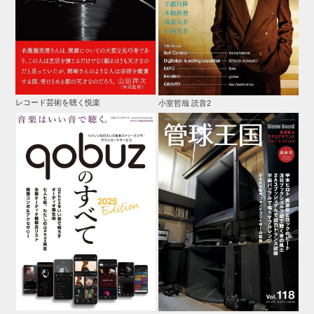
レコード芸術を聴く悦楽
小室哲哉 読音2