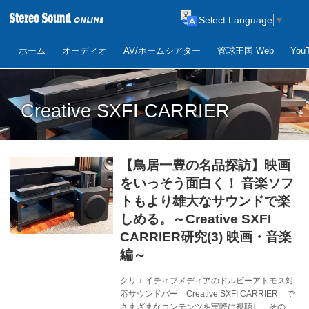
Select Language
▼
ホーム
オーディオ
AV/ホームシアター
管球王国 Web
Yo
Creative SXFI CARRIER
【鳥居一豊の名品探訪】映画
をいっそう面白く！ 音楽ソフ
トもより雄大なサウンドで楽
しめる。～Creative SXFI
CARRIER研究(3) 映画・音楽
編～
クリエイティブメディアのドルビーアトモス対
応サウンドバー「Creative SXFI CARRIER」で
さまざまなコンテンツを実際に視聴し、その魅