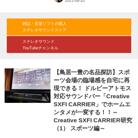
作品をたっぷりと楽しんでみた。 サウンドバー
タイプのスピーカーシステムは、薄型テレビと
の組み合わせを一番の目的とした製品だ。横に
長いバータイプの形状は、薄型テレビの手前の
雑誌・音楽ソフトの購入
空いたスペースにスッと置けるので、置き場所
ステレオサウンドストア
に困ることも少ないだろう。薄型テレビとの接
続も、今ではeARCに対応していることもあ
ステレオサウンド
り、HDMIケーブル1本...
YouTubeチャンネル
【鳥居一豊の名品探訪】スポ
ーツ会場の臨場感を自宅に再
現できる！ ドルビーアトモス
対応サウンドバー「Creative
SXFI CARRIER」でホームエ
ンタメが一変する！！～
Creative SXFI CARRIER研究
（1） スポーツ編～