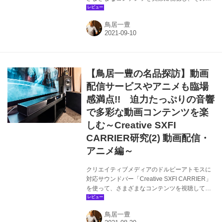
力を紹介するシリーズ第3回。最終回となる今回
は、サラウンドシステムでは外すことの出来な
鳥居一豊
い映画と音楽を題材として、Creative SXFI
CARRIERの魅力を紹介したい。 サウンドバー
クリエイティブメディア Creative SXFI
CARRIER オープン価格（直販価格￥120,000
税込） クリエイティブメディアが、Dolby
【鳥居一豊の名品探訪】動画
Laboratoriesと共同開発を行なったサウンドバ
ー。サウンドバー本体には7基のスピーカーユニ
配信サービスやアニメも臨場
ットが...
感満点!! 迫力たっぷりの音響
で多彩な動画コンテンツを楽
しむ～Creative SXFI
CARRIER研究(2) 動画配信・
アニメ編～
クリエイティブメディアのドルビーアトモスに
対応サウンドバー「Creative SXFI CARRIER」
を使って、さまざまなコンテンツを視聴してそ
の魅力を紹介していくシリーズの第2回。今回は
動画配信サービスとアニメコンテンツをピック
鳥居一豊
アップ。薄型テレビとの組み合わせで、人気の