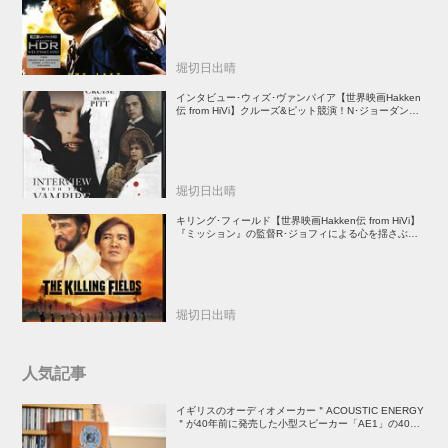
堀切日出晴
インタビュー･ウィズ･ヴァンパイア【世界映画Hakken
伝 from HiVi】クルーズ&ピット競演！N･ジョーダン監
督吸血鬼ホラー
堀切日出晴
キリング･フィールド【世界映画Hakken伝 from HiVi】
『ミッション』の監督R･ジョフィによる心を揺さぶる
傑作
堀切日出晴
人気記事
イギリスのオーディオメーカー＂ACOUSTIC ENERGY
＂が40年前に発売した小型スピーカー「AE1」の40周
年記念モデル登場！