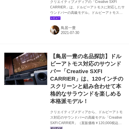
クリエイティブメディアの「Creative SXFI
CARRIER」は、ドルビーアトモスに対応したサ
ウンドバーの高級モデル。ドルビーアトモス音
声の映画はもちろんだが、テレビ放送やゲー
ム、音楽などもアップミックスが可能で、高さ
鳥居一豊
方向も感じられるような臨場感溢れるサウンド
で楽しめるようになる。ここでは、同機を自宅
に長期借用してさまざまなコンテンツを再生。
そのイマーシブサウンドを体験してみた。第1回
めは、この夏大注目のスポーツ編をお届けした
【鳥居一豊の名品探訪】ドル
い。 まずはCreative SXFI CARRIERについてお
さらいしよう。本機は、サウンドバーとサブウ
ビーアトモス対応のサウンド
ーファーがセットになった2ピース構成のスピー
バー「Creative SXFI
カーシ...
CARRIER」は、120インチの
スクリーンと組み合わせて本
格的なサラウンドを楽しめる
本格派モデル！
クリエイティブメディアから、ドルビーアトモ
ス対応のサウンドバーの高級モデル「Creative
SXFI CARRIER」（直販価格￥120,000税込）
が発売される。ドルビーアトモスをはじめ、ド