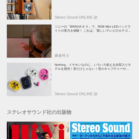
Stereo Sound ONLINE @
ソニーの「BRAVIA 9 Ⅱ」で、RGB Mini LEDバックラ
イトの実力を体験！ これは、“新しいテレビのカテゴリ
ー” だ（後）：麻倉怜士のいいもの研究所 レポート137
麻倉怜士
Nothing、イヤホンなのに、いろいろ使える全部入りモ
デルを発売！音だけじゃない！音のキャプチャーや、会
話も録音できる
Stereo Sound ONLINE @
ステレオサウンド社の出版物