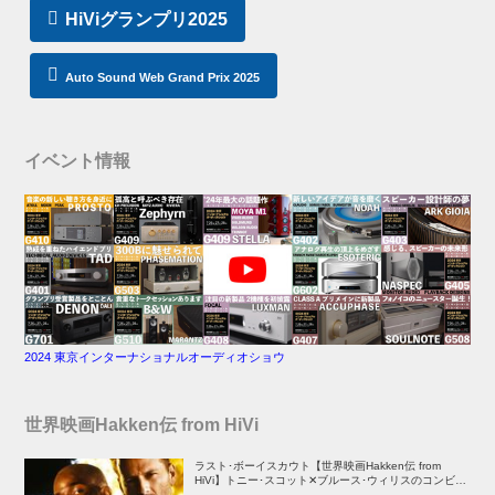
HiViグランプリ2025
Auto Sound Web Grand Prix 2025
イベント情報
2024 東京インターナショナルオーディオショウ
世界映画Hakken伝 from HiVi
ラスト･ボーイスカウト【世界映画Hakken伝 from
HiVi】トニー･スコット✕ブルース･ウィリスのコンビが
放つ負け犬アクションの決定版！