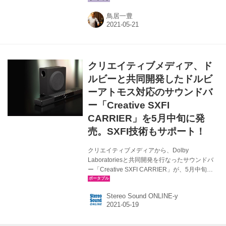
ルビーデジタル、リニアPCM 8chにも対応し、
鳥居一豊
HDMI（eARC対応）ケーブルで薄型テレビと手
軽に接続できるほか、PCと接続できるUSB
Type-Cオーディオ入力、Bluetooth対応など、さ
まざまな機器と接続して使える対応力の高さが
魅力。そして、ヘッドフォンでリアルなサラウ
クリエイティブメディア、ド
ンドを楽しめる「SXFI THEATER」とも連携で
きるSXFI出力も搭載するなど、多彩な機能を備
ルビーと共同開発したドルビ
えている。近年注目の...
ーアトモス対応のサウンドバ
ー「Creative SXFI
CARRIER」を5月中旬に発
売。SXFI技術もサポート！
クリエイティブメディアから、Dolby
Laboratoriesと共同開発を行なったサウンドバ
ー「Creative SXFI CARRIER」が、5月中旬に
発売される。価格はオープンで、同社直販サイ
ト価格は￥120,000（税込）となる。 Creative
Stereo Sound ONLINE-y
SXFI CARRIERは、バー本体とサブウーファー
がセットになった2ピース構成の製品。ドルビー
アトモスの再生に対応し、本システムだけで