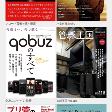
レコード芸術を聴く悦楽
小室哲哉 読音2
Qobuzのすべて 2025
管球王国 Vol.118