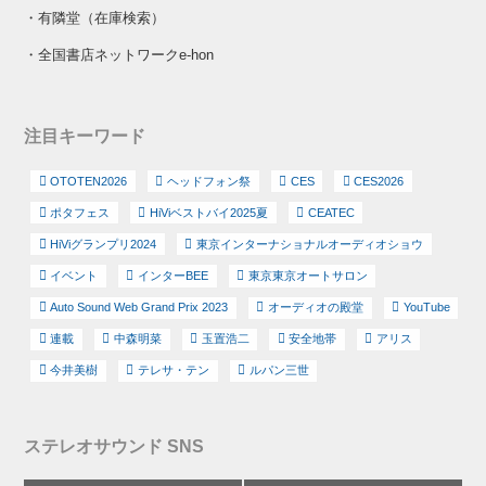
・
有隣堂（在庫検索）
・
全国書店ネットワークe-hon
注目キーワード
OTOTEN2026
ヘッドフォン祭
CES
CES2026
ポタフェス
HiViベストバイ2025夏
CEATEC
HiViグランプリ2024
東京インターナショナルオーディオショウ
イベント
インターBEE
東京東京オートサロン
Auto Sound Web Grand Prix 2023
オーディオの殿堂
YouTube
連載
中森明菜
玉置浩二
安全地帯
アリス
今井美樹
テレサ・テン
ルパン三世
ステレオサウンド SNS