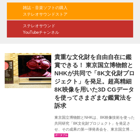
ー。 室町の時代からおよそ600年続くという梅
雑誌・音楽ソフトの購入
若家に伝わってきた能面 伝山姥。しかしその由
ステレオサウンドストア
来は何も残されておらず、その造形や用途は未
知のものとなっていた。 今回は、「8K文化財プ
ステレオサウンド
ロジェクト」において、同能...
YouTubeチャンネル
貴重な文化財を自由自在に鑑
賞できる！ 東京国立博物館と
NHKが共同で「8K文化財プロ
ジェクト」を発足。超高精細
8K映像を用いた3D CGデータ
を使ってさまざまな鑑賞法を
訴求
東京国立博物館とNHKは、8K映像技術を使った
共同研究「8K文化財プロジェクト」を発足さ
せ、その成果の第一弾発表会を、東京国立博物
館内において開催した。今回ピックアップした