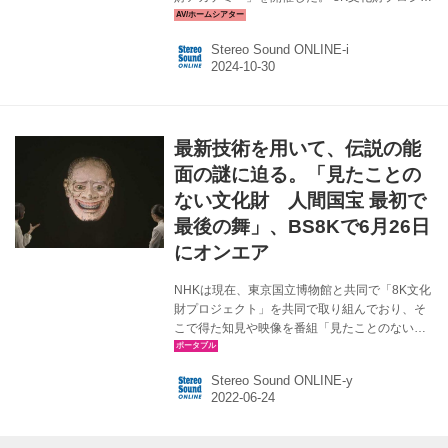
クトとは、2020年にスタートしたNHKと東京国
立博物館の共同事業だ。国宝や重要文化財は展
Stereo Sound ONLINE-i
示の際の条件（照明の明るさや公開日数など）
が決まっているので、研究者であっても実物を
見ることができる機会が少ないという。そこで
8Kと最新技術を組み合わせてそれらをデジタル
データ化し、新しい展示方法や学校教育での活
最新技術を用いて、伝説の能
用、伝統文化の継承に役立てていこうというも
のとなる。 その手法としては、文化財を3Dスキ
面の謎に迫る。「見たことの
ャン＆フォトグラメトリでデジタイズし、高精
ない文化財 人間国宝 最初で
細の3DCGデータを製作し...
最後の舞」、BS8Kで6月26日
にオンエア
NHKは現在、東京国立博物館と共同で「8K文化
財プロジェクト」を共同で取り組んでおり、そ
こで得た知見や映像を番組「見たことのない文
化財」として放送しており、その最新作となる
「見たことのない文化財 人間国宝 最初で最後の
Stereo Sound ONLINE-y
舞」の試写会が同所で行なわれた。 これは、人
間国宝でもある能楽師「梅若 実 桜雪」の梅若家
に伝わる、謎多き能面「伝山姥」（でんやまん
ば）の制作の秘密に迫る歴史ドキュメンタリ