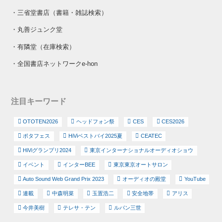
・
三省堂書店（書籍・雑誌検索）
・
丸善ジュンク堂
・
有隣堂（在庫検索）
・
全国書店ネットワークe-hon
注目キーワード
OTOTEN2026
ヘッドフォン祭
CES
CES2026
ポタフェス
HiViベストバイ2025夏
CEATEC
HiViグランプリ2024
東京インターナショナルオーディオショウ
イベント
インターBEE
東京東京オートサロン
Auto Sound Web Grand Prix 2023
オーディオの殿堂
YouTube
連載
中森明菜
玉置浩二
安全地帯
アリス
今井美樹
テレサ・テン
ルパン三世