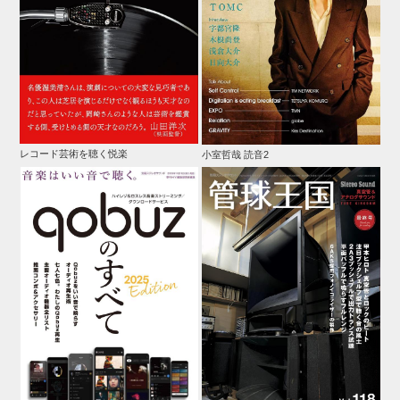
レコード芸術を聴く悦楽
小室哲哉 読音2