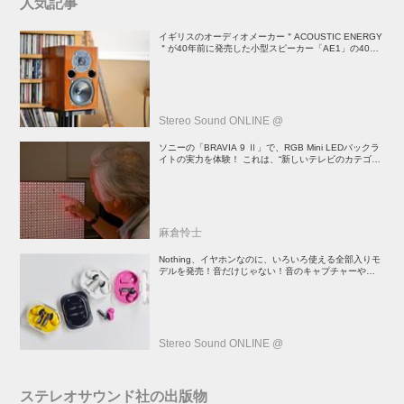
人気記事
イギリスのオーディオメーカー＂ACOUSTIC ENERGY
＂が40年前に発売した小型スピーカー「AE1」の40周
年記念モデル登場！
Stereo Sound ONLINE @
ソニーの「BRAVIA 9 Ⅱ」で、RGB Mini LEDバックラ
イトの実力を体験！ これは、“新しいテレビのカテゴリ
ー” だ（後）：麻倉怜士のいいもの研究所 レポート137
麻倉怜士
Nothing、イヤホンなのに、いろいろ使える全部入りモ
デルを発売！音だけじゃない！音のキャプチャーや、会
話も録音できる
Stereo Sound ONLINE @
ステレオサウンド社の出版物