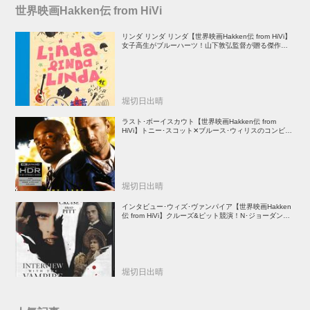
世界映画Hakken伝 from HiVi
リンダ リンダ リンダ【世界映画Hakken伝 from HiVi】
女子高生がブルーハーツ！山下敦弘監督が贈る傑作青春
学園ストーリー！
堀切日出晴
ラスト･ボーイスカウト【世界映画Hakken伝 from
HiVi】トニー･スコット✕ブルース･ウィリスのコンビが
放つ負け犬アクションの決定版！
堀切日出晴
インタビュー･ウィズ･ヴァンパイア【世界映画Hakken
伝 from HiVi】クルーズ&ピット競演！N･ジョーダン監
督吸血鬼ホラー
堀切日出晴