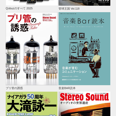
Qobuzのすべて 2025
管球王国 Vol.118
プリ管の誘惑
音楽BAR読本