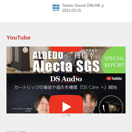
のは、青森県の木造亀ヶ岡出土の「遮光器土
Stereo Sound ONLINE-y
偶」（重要文化財）、および400年前の京都を
活写した「洛中洛外図屏風 舟木本」（国宝）。
会場には、8K文化財プロジェクトによって同2
作をデータ化した各種展示・体験・上映コーナ
ーが臨時で設けられ、同プロジェクトの展望す
る“新たな美術鑑賞方法”の提案が、実地で体験
YouTube
できるようになっていた。 8K文化財プロジェク
トとは、8K映像技術や最新の3Dスキャナー、フ
ォトグラメトリ技術（写真から、...