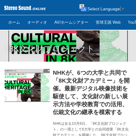
Select Language
▼
ホーム
オーディオ
AV/ホームシアター
管球王国 Web
Yo
8K文化財プロジェクト
NHKが、6つの大学と共同で
「8K文化財アカデミー」を開
催。最新デジタル映像技術を
駆使して、文化財の新しい展
示方法や学校教育での活用、
伝統文化の継承を模索する
NHKは去る10月8日、「8K文化財プロジェク
ト」の一環として6大学との合同授業「8K文化
財アカデミー」を開催した。 8K文化財プロジェ