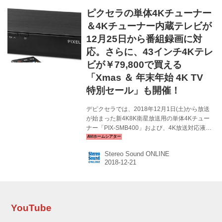
れらを録画して楽しみたいと思っていた人も多
ピクセラの単体4Kチューナー
いだろう。その意味では今回の延期はちょっと
残念だ。パナソニックには一日も早いアップデ
＆4Kチューナー内蔵テレビが
ートの実施を期待したい。 なおStereoSound
12月25日から番組録画に対
ONL...
応。さらに、43インチ4Kテレ
ビが￥79,800で買える
「Xmas ＆ 年末年始 4K TV
特別セール」も開催！
デピクセラでは、2018年12月1日(土)から放送
が始まった新4K8K衛星放送用の単体4Kチュー
ナー「PIX-SMB400」および、4K放送対応液晶
テレビ「PIX-43VP100」「PIX-55VP100」の録
画対応アップデートを、12月25日(火)からスタ
Stereo Sound ONLINE
ートする。 これは、各製品につないだ外付け
USB HDDに、手軽に番組表から予約ができるよ
うになるもの。新4K衛星放送以外にも、地上デ
ジタル放送、BS/110度CSデジタル放送（2K）
も録画できるそうだ。PIX-SMB400はシングル
チューナー搭載機だが、4K放送を観ている際に
YouTube
その番組を録画したり（ライブ録画）、予約録