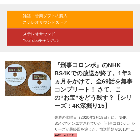
来週6月22日より実施する、NHKおよびBS民放
5社（BS日テレ・BS朝日・BS-TBS・BSテレ
東・BSフジ）による「BS4K8K衛星放送を見よ
雑誌・音楽ソフトの購入
うよ！」共同キャンペーンで放送される特番の
ステレオサウンドストア
紹介も行なわれた。 さて、冒頭に開会の挨拶を
した、A-PAB理事長 相子宏之氏は、「メディア
ステレオサウンド
やサ...
YouTubeチャンネル
『刑事コロンボ』のNHK
BS4Kでの放送が終了。1年3
ヵ月をかけて、全69話を無事
コンプリート！ さて、こ
の“お宝”をどう残す？【シリ
ーズ：4K深掘り15】
先週の水曜日（2020年3月18日）に、NHK
BS4Kでオンエアされていた『刑事コロンボ』シ
リーズが最終回を迎えた。放送開始が2018年12
月31日、BS4K放送開始の目玉コンテンツのひ