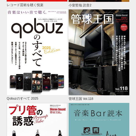
レコード芸術を聴く悦楽
小室哲哉 読音2
Qobuzのすべて 2025
管球王国 Vol.118