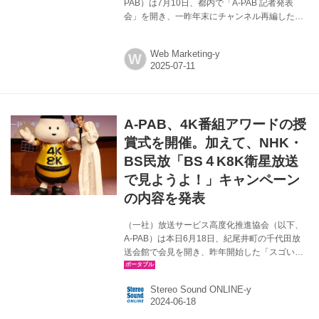
PAB）は7月10日、都内で「A-PAB 記者発表
会」を開き、一昨年末にチャンネル再編した
NHK衛星放送の取り組み、恒例のNHK＋BS民
放5社の共同キャンペーン、「ルミエール・ジャ
Web Marketing-y
W
パン・アワード2025」開催、BSよしもとの大
阪万博中継、J:COM BSによる放送サービス開
始、についての発表を行なった。なお、今回の
共同キャンペーンの幹事社がNHKということも
あり、同局の朝ドラ「あんぱん」に出演してい
A-PAB、4K番組アワードの授
る河合優実が、スペシャルゲストとして登壇し
た。 さて、冒頭挨拶にはA-PAB理事長の加増氏
賞式を開催。加えて、NHK・
が登壇。BSデジタル放送の歩みを振り返りなが
BS民放「BS４K8K衛星放送
ら、「2000年1...
で見ようよ！」キャンペーン
の内容を発表
（一社）放送サービス高度化推進協会（以下、
A-PAB）は本日6月18日、紀尾井町の千代田放
送会館で会見を開き、昨年開始した「スゴい
ぞ、4K・8Kキャンペーン」の一環として開催し
た「A-PAB 4K番組アワード」の授賞式を実施
Stereo Sound ONLINE-y
し、各部門最優秀作品・優秀作品、および全部
門を通じたグランプリ作品を発表した。 また、