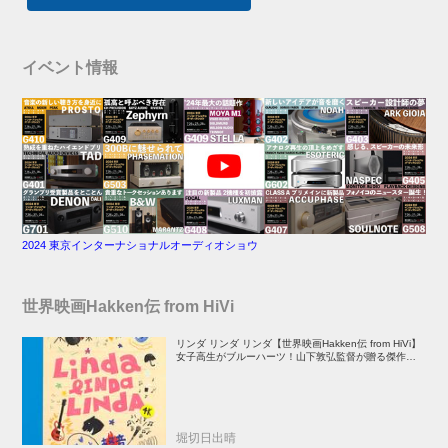
イベント情報
2024 東京インターナショナルオーディオショウ
世界映画Hakken伝 from HiVi
リンダ リンダ リンダ【世界映画Hakken伝 from HiVi】
女子高生がブルーハーツ！山下敦弘監督が贈る傑作青春
学園ストーリー！
堀切日出晴