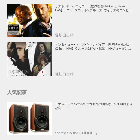
ラスト･ボーイスカウト【世界映画Hakken伝 from
HiVi】トニー･スコット✕ブルース･ウィリスのコンビが
放つ負け犬アクションの決定版！
堀切日出晴
インタビュー･ウィズ･ヴァンパイア【世界映画Hakken
伝 from HiVi】クルーズ&ピット競演！N･ジョーダン監
督吸血鬼ホラー
堀切日出晴
人気記事
ソナス・ファベールの一部製品の価格が、9月18日より
改定
Stereo Sound ONLINE_y