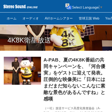
Select Language
▼
ホーム
オーディオ
AV/ホームシアター
管球王国 Web
Yo
4K8K衛星放送
A-PAB、夏の4K8K番組の共
同キャンペーンを、「河合優
実」をゲストに迎えて発表。
圧倒的な映像美に「日本には
まだまだ知らないこんなに素
敵な景色があるんですね」と
感嘆
（一社）放送サービス高度化推進協会（A-