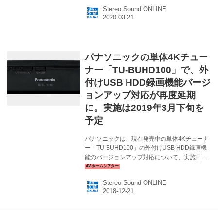
とつとしてスタートしたもので、全69話が無事
Stereo Sound ONLINE
終わったというわけ。 以前も書いたかも知れな
いけど、今回の放送は35mmフィルムから4Kス
キャンしなおしたとかで、画質もとても綺麗。
さらに（僕の覚えている限りでは）、過去のBS
プレミアムなどでのオンエアを含めても、本編
パナソニックの単体4Kチュー
ノーカットでかつオリジナル通りの順番で放送
された、初の『刑事コロンボ』ではないかと思
ナー「TU-BUHD100」で、外
います。 個人的にも4Kレコーダーのパナソニッ
付けUSB HDD録画機能バージ
クDMR-SC...
ョンアップ対応が再度延期
に。実施は2019年3月下旬を
予定
パナソニックは、現在発売中の単体4Kチューナ
ー「TU-BUHD100」の外付けUSB HDD録画機
能のバージョンアップ対応について、実施日を
再度延期すると発表した。 同社では本機能のア
ップデートについて、これまで2018年12月下旬
Stereo Sound ONLINE
までに実施すると告知していたが、ソフト開発
に遅れが発生したため、改めて2019年3月下旬
まで延期することになったそうだ。 年末に向け
て4K放送のプログラムも充実してきており、こ