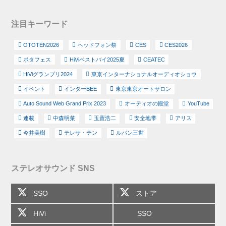
注目キーワード
OTOTEN2026
ヘッドフォン祭
CES
CES2026
ポタフェス
HiViベストバイ2025夏
CEATEC
HiViグランプリ2024
東京インターナショナルオーディオショウ
イベント
インターBEE
東京東京オートサロン
Auto Sound Web Grand Prix 2023
オーディオの殿堂
YouTube
連載
中森明菜
玉置浩二
安全地帯
アリス
今井美樹
テレサ・テン
ルパン三世
ステレオサウンド SNS
SSO
ストア
HiVi
SSO