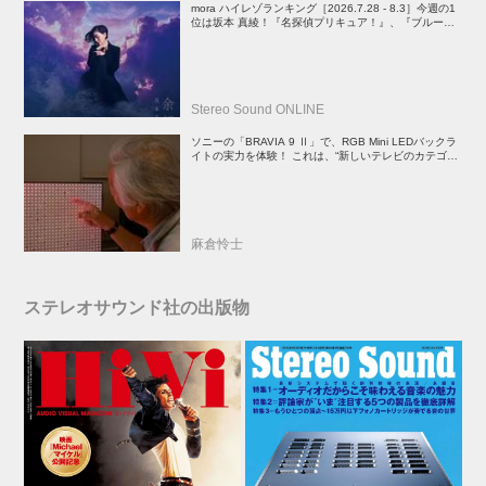
mora ハイレゾランキング［2026.7.28 - 8.3］今週の1
位は坂本 真綾！『名探偵プリキュア！』、『ブルーア
ーカイブ』、『映画ちいかわ 人魚の島のひみつ』関連
楽曲や、YOASOBIのEP、PenthouseのALもランクイ
ン
Stereo Sound ONLINE
ソニーの「BRAVIA 9 Ⅱ」で、RGB Mini LEDバックラ
イトの実力を体験！ これは、“新しいテレビのカテゴリ
ー” だ（後）：麻倉怜士のいいもの研究所 レポート137
麻倉怜士
ステレオサウンド社の出版物