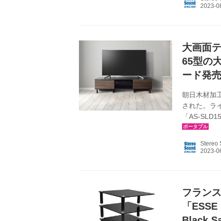
「REFER
材を吟味し
格だけでなく
大画面テ
65型の
ード発
朝日木材加
された。ライ
「AS-SL
ベージュ（G
（想定市場価格
Stereo
格￥27,0
合わせて、
空間を演出す
フラン
「ESSE
Black 