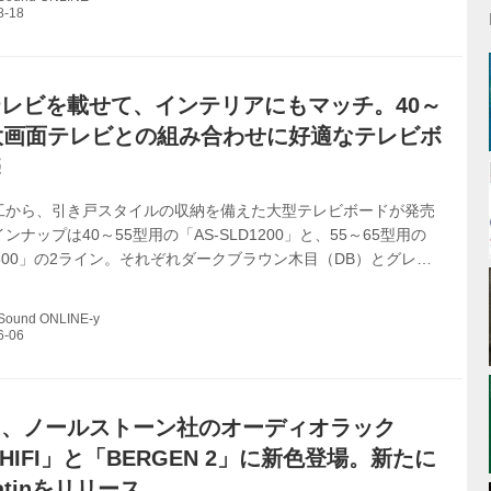
ENCE LINE（リファレンス・ライン）」の技術を踏襲しながら、素
、よりロープライスを目指して開発されたシリーズ。加えて、価
、日本のオー...
レビを載せて、インテリアにもマッチ。40～
大画面テレビとの組み合わせに好適なテレビボ
売
工から、引き戸スタイルの収納を備えた大型テレビボードが発売
ンナップは40～55型用の「AS-SLD1200」と、55～65型用の
D1500」の2ライン。それぞれダークブラウン木目（DB）とグレー
B）の2色をラインナップする。 「AS-SLD1200」 オープン価格
￥22,000前後） 「AS-SLD1500」 オープン価格（想定市場価
 Sound ONLINE-y
00前後） 今回発表されたテレビボードは、近年のテレビの大型化に
収納部分へのアクセスが容易な引き戸タイプで、より快適な視聴
るデザイン、スペース性を備えた製品となって...
ス、ノールストーン社のオーディオラック
 HIFI」と「BERGEN 2」に新色登場。新たに
Satinをリリース