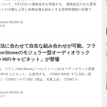
について、5月1日から価格改定を実施する。 価格改定の主な要因
ストの大幅な上昇と各種金属を始めとする原材料価格の高騰で、
上げを阻止するべく様々な営業努力を行ってきたが、如何ともし
なってしまったという。ステラではこれを機に、より一層品質、
 Sound ONLINE @
上に努めていくとのことだ。 「ARTESANIA Audio」製品の5月
価格（税込） EXOTERYCラックフレーム＋棚板セット(コンプリ
3段ラック/強化ガラス棚板セット ￥1,199,000 3段...
寸法に合わせて自在な組み合わせが可能。フラ
NorStoneのモジュラー型オーディオラック
O HiFiキャビネット」が登場
、フランスNorStone(ノールストーン)のオーディオラック新製
HiFiキャビネット」を発売する。 COMO BASE ￥71,500（税
 COMO I ￥77,000（税込、写真上右） COMO II
（税込、写真下左） COMO III ￥93,500（税込、写真下右） Como
、高さの異なる4つのモジュールで構成されており、ユーザーのシ
 Sound ONLINE @
わせてそれらを組み合わせることで最適なラックを構築可能だ。
は幅690×奥行600mmで、脚部の高さを3種類から選ぶことにな
各製品を組み合わせた場合の内...