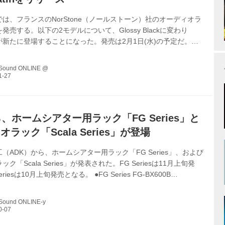
は、フランスのNorStone（ノールストーン）社のオーディオラ
発売する。以下の2モデルについて、Glossy Blackに変わり
atinが新たに登場することになった。発売は2月1日(水)の予定だ。
（Black satin/Black） ￥71,500（税込） BERGEN 2（Black
lack） ￥77,000（税込） ノールストーンは、スタイリッシュなガラス
 Sound ONLINE @
中心とした豊富なラインナップを誇るオーディオ・アクセサリー
フランスらしい美しいデザイン、高い品質と適正な価格のすべて
という...
ら、ホームシアター用ラック「FG Series」と
ラック「Scala Series」が登場
（ADK）から、ホームシアター用ラック「FG Series」、および
ク「Scala Series」が発表された。FG Seriesは11月上旬発
Seriesは10月上旬発売となる。 ●FG Series FG-BX600B
込） FG-BX800B ￥77,500（税込） ●Scala Series SC-
A（2列2段） ￥137,500（税込） SC-2180DA/NA（3列2段）
 Sound ONLINE-y
（税込） SC-4060DA/NA（1列4段） ￥96,800（税込） ※DAはダ
NAはナチュラル ...