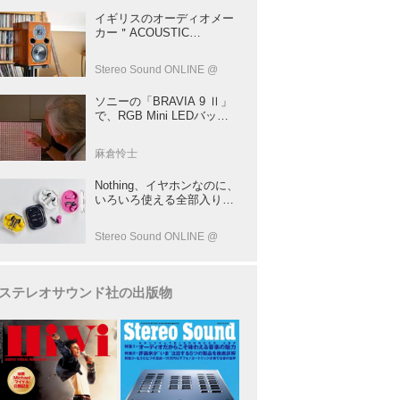
イギリスのオーディオメー
カー＂ACOUSTIC
ENERGY＂が40年前に発売
した小型スピーカー
Stereo Sound ONLINE @
「AE1」の40周年記念モデ
ル登場！
ソニーの「BRAVIA 9 Ⅱ」
で、RGB Mini LEDバック
ライトの実力を体験！ これ
は、“新しいテレビのカテゴ
麻倉怜士
リー” だ（後）：麻倉怜士
のいいもの研究所 レポート
Nothing、イヤホンなのに、
137
いろいろ使える全部入りモ
デルを発売！音をだけじゃ
ない！音のキャプチャー
Stereo Sound ONLINE @
や、会話も録音できる
ステレオサウンド社の出版物