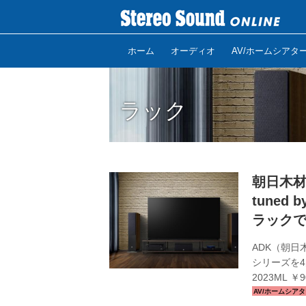
ホーム
オーディオ
AV/ホームシアタ
ラック
朝日木材
tuned
ラック
ADK（朝日木
シリーズを4
2023ML 
W2000×H3