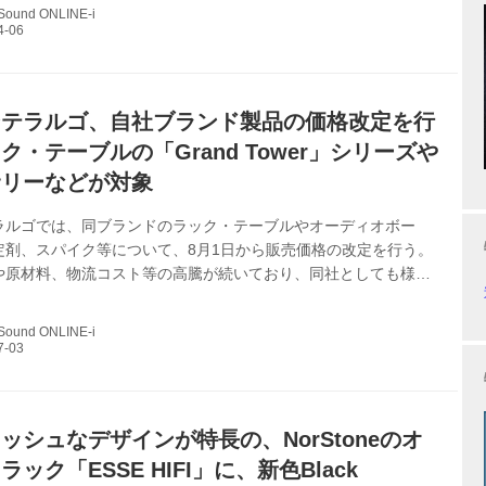
6V型●寸法/質量：W2000×H275×D525mm/40.5kg AG-
 Sound ONLINE-i
 ￥88,000（税込） ●推奨ディスプレイサイズ：〜77V型●寸法/質
325×D525mm/35kg AG-1718...
ンテラルゴ、自社ブランド製品の価格改定を行
ク・テーブルの「Grand Tower」シリーズや
サリーなどが対象
ラルゴでは、同ブランドのラック・テーブルやオーディオボー
定剤、スパイク等について、8月1日から販売価格の改定を行う。
や原材料、物流コスト等の高騰が続いており、同社としても様々
じて価格維持に努めてきたが、現行の価格体系を維持することが
になってしまったという。そのため今回、価格改定を実施するこ
 Sound ONLINE-i
そうだ。 一部の対象モデルと新価格（税別）は以下の通り。 ●グ
ズ（ラック・テーブル） Grand Tower（グランタワー） GT
,000、GT 935 ￥1,870,000、GT 743 ￥1,570,0...
ッシュなデザインが特長の、NorStoneのオ
ック「ESSE HIFI」に、新色Black