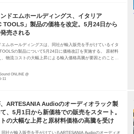
アンドエムホールディングス、イタリア
IC TOOLS」製品の価格を改定。5月24日から
で発売される
ドエムホールディングスは、同社が輸入販売を手がけているイタ
C TOOLSの製品について5月24日に価格改訂を実施する。 原材料
え、物流コストの大幅上昇による輸入価格高騰が要因とのこと
はここ数年の社会情勢の変動の中でも製品価格の維持に努めてき
の製品価格を維持することが困難な状況となったそうだ。 今回の
 Sound ONLINE @
新価格は以下の通り 5月24日からのMUSIC TOOLS新価格（税
quareシリーズ：IRN18V、IRN28V、IRN40V ￥209,000
 grandシリーズ：IEN/27G、IEN/...
ARTESANIA Audioのオーディオラック製
て、5月1日から新価格での販売をスタート。
ストの大幅な上昇と原材料価格の高騰を受け
同社が輸入販売を手がけているARTESANIA Audioのオーディオ