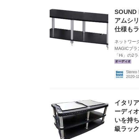
SOUN
アムシリ
仕様も
ネットワーク
MAGICブ
「Hi」の2
の通り。 Ai
W1667×H3
Stereo
Ai222 ￥9
重：120kg
W1137×H362
イタリ
ーディ
いを持
級ラッ