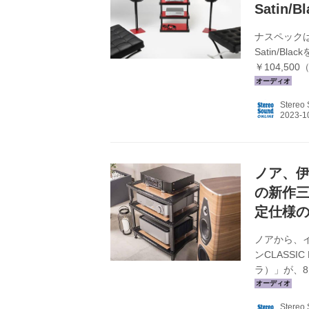
Satin/
ナスペックは、
Satin/B
￥104,50
ズで、ESS
を用いたフ
Stereo
たバータイ
きる。前面
に見せるとい
ノア、伊
の新作三
定仕様
ノアから、
ンCLASS
ラ）」が、8月
faber Ed
既発売のフラ
Stereo