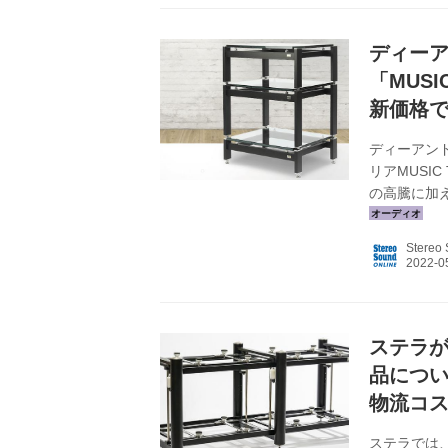
ディー
「MUS
新価格
ディーアン
リアMUSI
の高騰に加
だ。同社で
たが、現状
Stereo
対象モデルと
込） ●ISOs
●ISOstatic
ステラが、
品につい
物流コ
ステラでは、