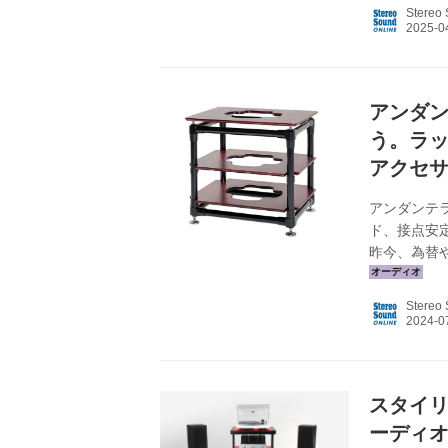
レイサイズ：〜8
Stereo
17238ML
量：W1700×H
アンダ
う。ラッ
アクセ
アンダンテ
ド、接点安
昨今、為替
な対策を講
困難な状況
Stereo
とになった
ランド シリー
934 ￥1,770
スタイリ
ーディオラ