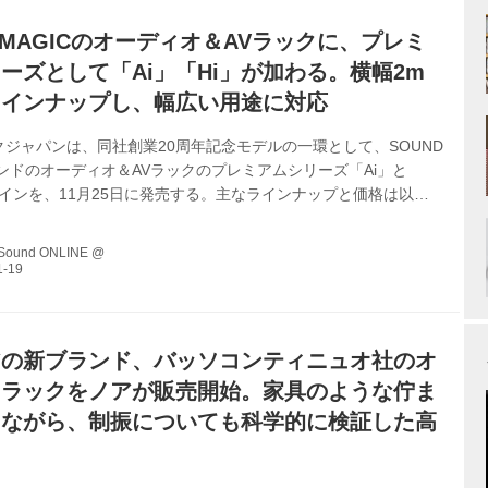
D MAGICのオーディオ＆AVラックに、プレミ
ーズとして「Ai」「Hi」が加わる。横幅2m
ラインナップし、幅広い用途に対応
ジャパンは、同社創業20周年記念モデルの一環として、SOUND
ランドのオーディオ＆AVラックのプレミアムシリーズ「Ai」と
ラインを、11月25日に発売する。主なラインナップと価格は以下
22 ￥95,000（税別） ●寸法/質量：
62×D476mm/30.6kg●耐荷重：150kg（天板）、180kg（棚板）
 Sound ONLINE @
5,000（税別） ●寸法/質量：W2000×H362×D400mm/30.6kg●耐荷
（天板）、150kg（棚板） Ai02 ￥65,000（税別） ●寸法/質量：
...
アの新ブランド、バッソコンティニュオ社のオ
オラックをノアが販売開始。家具のような佇ま
ちながら、制振についても科学的に検証した高
ク