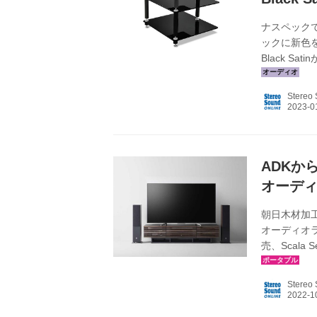
ナスペックで
ックに新色を
Black S
ESSE HIFI
satin/B
Stereo
製ラックを
ブランド。
を満足させる
ADKか
オーディオ
朝日木材加工
オーディオラッ
売、Scala 
￥60,500（税
2120DA/N
Stereo
￥177,750
ークブラウン 