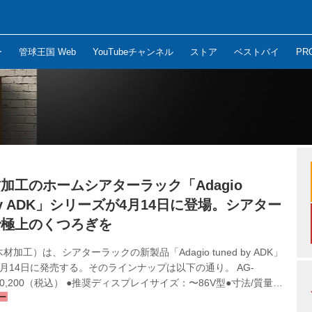
ー
管球王国 Web
YouTubeチャンネル
ストア
ベストバイ
PR
加工のホームシアターラック「Adagio
 by ADK」シリーズが4月14日に登場。シアター
で極上のくつろぎを
材加工）は、シアターラックの新製品「Adagio tuned by ADK」
月14日に発売する。そのラインナップは以下の通り。 AG-
￥90,200（税込） ●推奨ディスプレイサイズ：〜86V型●寸法/質量：
25×D525mm/41kg AG-2018ML ￥90,200（税込） ●推奨ディスプ