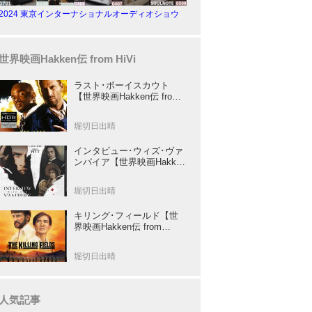
2024 東京インターナショナルオーディオショウ
世界映画Hakken伝 from HiVi
ラスト･ボーイスカウト
【世界映画Hakken伝 from
HiVi】トニー･スコット✕ブ
ルース･ウィリスのコンビ
堀切日出晴
が放つ負け犬アクションの
決定版！
インタビュー･ウィズ･ヴァ
ンパイア【世界映画Hakken
伝 from HiVi】クルーズ&ピ
ット競演！N･ジョーダン監
堀切日出晴
督吸血鬼ホラー
キリング･フィールド【世
界映画Hakken伝 from
HiVi】 『ミッション』の監
督R･ジョフィによる心を揺
堀切日出晴
さぶる傑作
人気記事