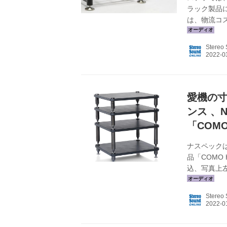
ラック製品
は、物流コ
同社でも値
難い状況に
Stereo
サービスの向
1日からの新
ートラック) 
愛機の
ンス 、
「COM
ナスペックは
品「COMO 
込、写真上左）
￥88,000
シリーズは
Stereo
ステムに合
棚板のサイズ
る。ちなみに