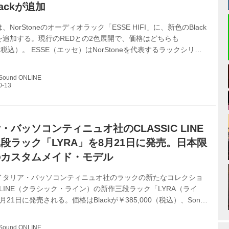
Blackが追加
NorStoneのオーディオラック「ESSE HIFI」に、新色のBlack
lackを追加する。現行のREDとの2色展開で、価格はどちらも
0（税込）。 ESSE（エッセ）はNorStoneを代表するラックシリー
E HIFIは4台のオーディオ機器を収納できる一体型ラック。ガラス
ランスらしいスタイリッシュなデザインを備え、後方に配置され
 Sound ONLINE
プの支柱のおかげで、オーディオ機器を傷つける心配なく設置で
から側面の大きな開口部が、オーディオ製品を引き立て、立体的
う新しい魅力をラックに与えている。 ラックのサ...
・バッソコンティニュオ社のCLASSIC LINE
段ラック「LYRA」を8月21日に発売。日本限
のカスタムメイド・モデル
イタリア・バッソコンティニュオ社のラックの新たなコレクショ
IC LINE（クラシック・ライン）の新作三段ラック「LYRA（ライ
21日に発売される。価格はBlackが￥385,000（税込）、Sonus
itionは￥495,000（税込 Walnut/Wenge）。 クラシック・ラインは、
ッグシップ「ULTIMATE LINE（アルティメット・ライン）」や
 Sound ONLINE