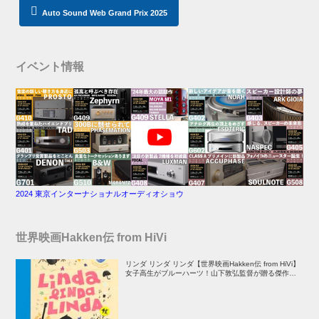
Auto Sound Web Grand Prix 2025
イベント情報
2024 東京インターナショナルオーディオショウ
世界映画Hakken伝 from HiVi
リンダ リンダ リンダ【世界映画Hakken伝 from HiVi】
女子高生がブルーハーツ！山下敦弘監督が贈る傑作青春
学園ストーリー！