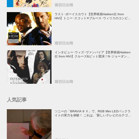
堀切日出晴
ラスト･ボーイスカウト【世界映画Hakken伝 from
HiVi】トニー･スコット✕ブルース･ウィリスのコンビが
放つ負け犬アクションの決定版！
堀切日出晴
インタビュー･ウィズ･ヴァンパイア【世界映画Hakken
伝 from HiVi】クルーズ&ピット競演！N･ジョーダン監
督吸血鬼ホラー
堀切日出晴
人気記事
ソニーの「BRAVIA 9 Ⅱ」で、RGB Mini LEDバックラ
イトの実力を体験！ これは、“新しいテレビのカテゴリ
ー” だ（後）：麻倉怜士のいいもの研究所 レポート137