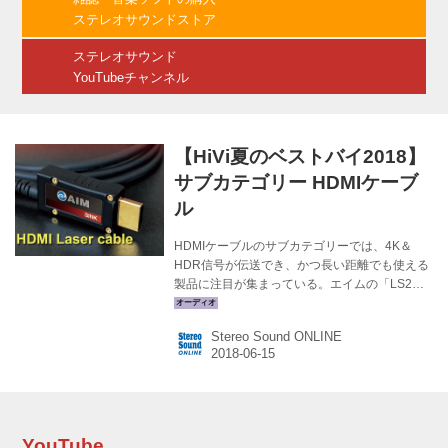
ネクターの採用は従来通りで、画質のよさもさ
ステレオサウンドストア
ることながら、音質の向上は驚異的。（鳥居）
メーカーサイトへ ＞ 関連記事を...
ステレオサウンド
YouTubeチャンネル
【HiVi夏のベストバイ2018】
サブカテゴリー HDMIケーブ
ル
HDMIケーブルのサブカテゴリーでは、4K＆
HDR信号が伝送でき、かつ長い距離でも使える
製品に注目が集まっている。エイムの「LS2」
シリーズとJVC「VX-HD1200LC」は光変換伝
送方式を採用した製品。第3位のコーズ「LUX」
Stereo Sound ONLINE
とエイム「Reference II」は音のよさにも定評が
ある
YouTube