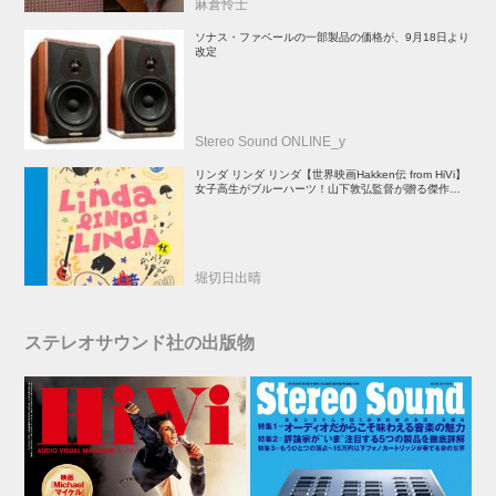
麻倉怜士
ソナス・ファベールの一部製品の価格が、9月18日より
改定
Stereo Sound ONLINE_y
リンダ リンダ リンダ【世界映画Hakken伝 from HiVi】
女子高生がブルーハーツ！山下敦弘監督が贈る傑作青春
学園ストーリー！
堀切日出晴
ステレオサウンド社の出版物