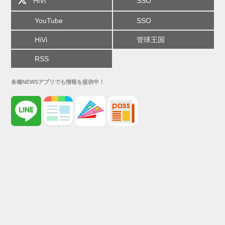
HiVi
SSO
YouTube
SSO
HiVi
管球王国
RSS
各種NEWSアプリでも情報を提供中！