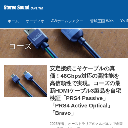
ホーム
オーディオ
AV/ホームシアター
管球王国 Web
Yo
コーズ
安定接続こそケーブルの真
価！48Gbps対応の高性能を
高信頼性で実現。コーズの最
新HDMIケーブル3製品を自宅
検証「PRS4 Passive」
「PRS4 Active Optical」
「Bravo」
2023年春、オーストラリアのメルボルンで創業