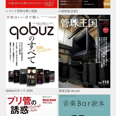
レコード芸術を聴く悦楽
小室哲哉 読音2
Qobuzのすべて 2025
管球王国 Vol.118