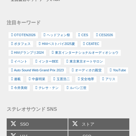
注目キーワード
OTOTEN2026
ヘッドフォン祭
CES
CES2026
ポタフェス
HiViベストバイ2025夏
CEATEC
HiViグランプリ2024
東京インターナショナルオーディオショウ
イベント
インターBEE
東京東京オートサロン
Auto Sound Web Grand Prix 2023
オーディオの殿堂
YouTube
連載
中森明菜
玉置浩二
安全地帯
アリス
今井美樹
テレサ・テン
ルパン三世
ステレオサウンド SNS
SSO
ストア