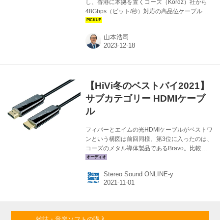
し、香港に本拠を置くコーズ（Kordz）社から
48Gbps（ビット/秒）対応の高品位ケーブル
「PRS4」シリーズが登場した。このシリーズ
は0.5〜5.0mのPassive（金属導体）と10〜20m
山本浩司
のActive Optical（光ファイバー）で構成され、
すべての長さでHDMI2.1規格で定義された全機
能に対応しているという。 ここではコーズの
「モノづくりフィロソフィー」について改めて
整理しながら、PRS4のPassiveと同Active
【HiVi冬のベストバイ2021】
Optical、そして同社製HDMIケーブルのフラッ
グシップに当たる「Bravo」（金属導体）のパ
サブカテゴリー HDMIケーブ
フォーマ...
ル
フィバーとエイムの光HDMIケーブルがベストワ
ンという構図は前回同様。第3位に入ったのは、
コーズのメタル導体製品であるBravo。比較的
安価ながら、48Gbpsの伝送を保証する製品だ
第1位：フィバー Pure3 ¥80,300（10m）税込
Stereo Sound ONLINE-y
光ファイバーを採用し、その画質と音質のよさ
で大きな話題となったフィバーの48Gbps対応の
最上位モデル。光変換チップをSilicon-Lineの高
性能チップとし、安定性を向上。USBによる補
助電源も不要となった。振動に強いメタル製コ
雑誌・音楽ソフトの購入