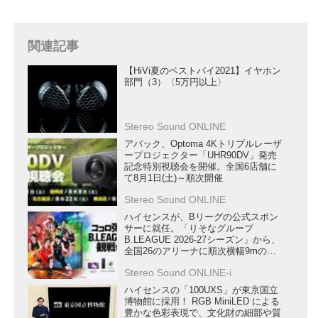
関連記事
【HiVi夏のベストバイ2021】イヤホン
部門（3）〈5万円以上〉
Stereo Sound ONLINE
アバック、Optoma 4Kトリプルレーザ
ープロジェクター「UHR90DV」発売
記念特別視聴会を開催。全国6店舗に
て8月1日(土)～順次開催
Stereo Sound ONLINE
ハイセンスが、Bリーグの公式スポン
サーに就任。「りそなグループ
B.LEAGUE 2026-27シーズン」から、
全国26のアリーナに順次横幅9mの
LEDディスプレイを導入し、ゲームを
Stereo Sound ONLINE-i
盛り上げる
ハイセンスの「100UXS」が東京国立
博物館に採用！ RGB MiniLED による
豊かな色彩表現で、文化財の細部や質