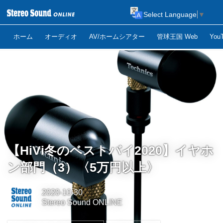
Select Language
▼
ホーム
オーディオ
AV/ホームシアター
管球王国 Web
Yo
【HiVi冬のベストバイ2020】イヤホ
ン部門（3）〈5万円以上〉
2020-10-30
Stereo Sound ONLINE