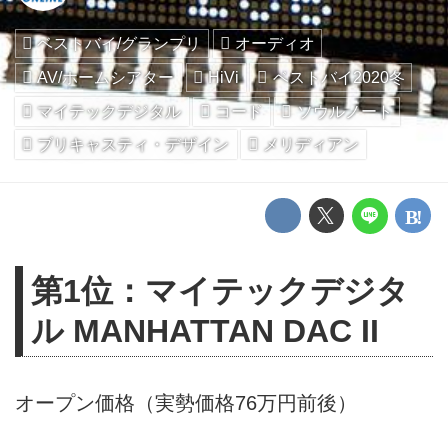
ベストバイ/グランプリ
オーディオ
AV/ホームシアター
HiVi
ベストバイ2020冬
マイテックデジタル
コード
ソウルノート
ブリキャスティ・デザイン
メリディアン
第1位：マイテックデジタ
ル MANHATTAN DAC II
オープン価格（実勢価格76万円前後）