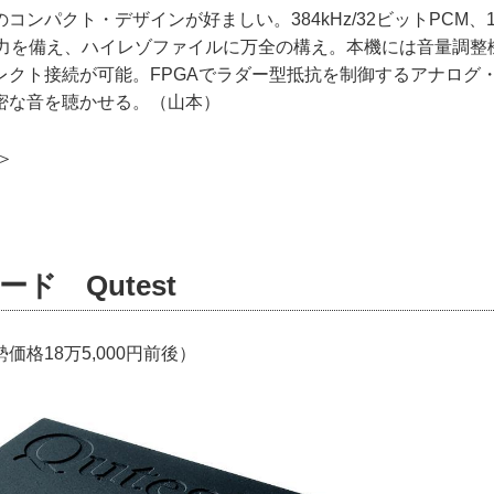
ンパクト・デザインが好ましい。384kHz/32ビットPCM、11.
入力を備え、ハイレゾファイルに万全の構え。本機には音量調整
レクト接続が可能。FPGAでラダー型抵抗を制御するアナログ
密な音を聴かせる。（山本）
＞
ド Qutest
価格18万5,000円前後）