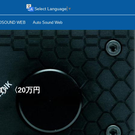
Select Language
▼
OSOUND WEB
Auto Sound Web
1）〈20万円