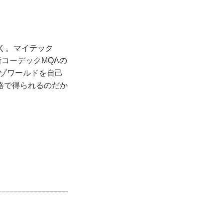
く。マイテック
新コーデックMQAの
レゾワールドを自己
格で得られるのだか