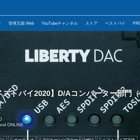
ー
管球王国 Web
YouTubeチャンネル
ストア
ベストバイ
PR
のベストバイ2020】D/Aコンバーター部門（
0
und ONLINE
プリ
オーディオ
AV/ホームシアター
HiVi
ベストバイ2020冬