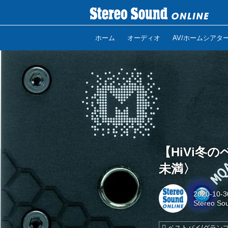
ホーム
オーディオ
AV/ホームシアタ
【HiVi冬
未満〉
2020-10-3
Stereo So
ベストバイ/グラン