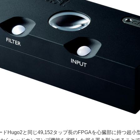
ドHugo2と同じ49,152タップ長のFPGAを心臓部に持つ超