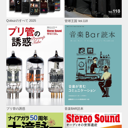
Qobuzのすべて 2025
管球王国 Vol.118
プリ管の誘惑
音楽BAR読本