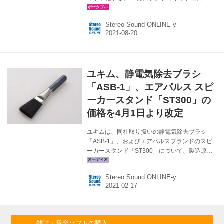
「ST300」を、8月下旬より順次受注開始する。
価格は￥39,800（税込 耳型採取代別）。
Stereo Sound ONLINE-y
ST300は、同社ユニバーサルタイプのイヤホン
「HS1300SS」と組み合わせて、カスタムフィ
ット化するためのアクセサリー。 これは、
Acoustuneイヤホンが、ドライバーを格納する
音響チャンバー部とハウジング部を分離させた
ユキム、静電気除去ブラシ
モジュラー構造から成り立っているという構造
的特徴を活かし、耳に装着する側のハウジング
「ASB-1」、エアパルス スピ
部分のみをカスタムフィット化する製品として
ーカースタンド「ST300」の
発売される...
価格を4月1日より改定
ユキムは、同社取り扱いの静電気除去ブラシ
「ASB-1」、およびエアパルスブランドのスピ
ーカースタンド「ST300」について、製造原価
や流通、物流コストの高騰を受け、4月1日より
価格を改定すると発表した。 ●価格改定製品 静
Stereo Sound ONLINE-y
電気除去ブラシ「ASB-1」 新価格￥10,800（税
別） エアパルス 「A300 Pro」専用スピーカー
スタンド「ST300」 新価格￥35,000（ペア、税
別） ●価格改定：2021年4月1日より YUKIMU
SUPER AUDIO ACCESSORY| Yukimu ASB-1
雑誌・音楽ソフトの購入