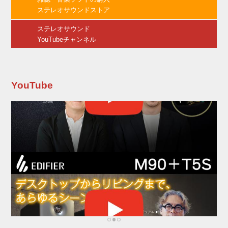
は、三菱ケミカル(株)が開発し世界で唯一生産
ステレオサウンドストア
している芯鞘複合導電アクリル繊維《CORE...
ステレオサウンド
YouTubeチャンネル
YouTube