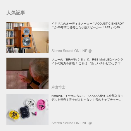
人気記事
イギリスのオーディオメーカー＂ACOUSTIC ENERGY
＂が40年前に発売した小型スピーカー「AE1」の40周
年記念モデル登場！
Stereo Sound ONLINE @
ソニーの「BRAVIA 9 Ⅱ」で、RGB Mini LEDバックラ
イトの実力を体験！ これは、“新しいテレビのカテゴリ
ー” だ（後）：麻倉怜士のいいもの研究所 レポート137
麻倉怜士
Nothing、イヤホンなのに、いろいろ使える全部入りモ
デルを発売！音をだけじゃない！音のキャプチャーや、
会話も録音できる
Stereo Sound ONLINE @