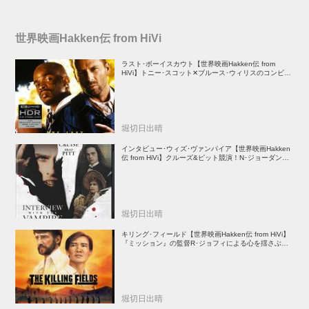
世界映画Hakken伝 from HiVi
ラスト･ボーイスカウト【世界映画Hakken伝 from
HiVi】トニー･スコット✕ブルース･ウィリスのコンビが
放つ負け犬アクションの決定版！
堀切日出晴
インタビュー･ウィズ･ヴァンパイア【世界映画Hakken
伝 from HiVi】クルーズ&ピット競演！N･ジョーダン監
督吸血鬼ホラー
堀切日出晴
キリング･フィールド【世界映画Hakken伝 from HiVi】
『ミッション』の監督R･ジョフィによる心を揺さぶる
傑作
堀切日出晴