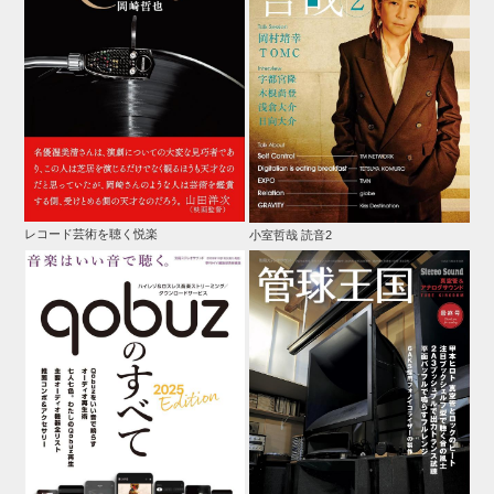
レコード芸術を聴く悦楽
小室哲哉 読音2