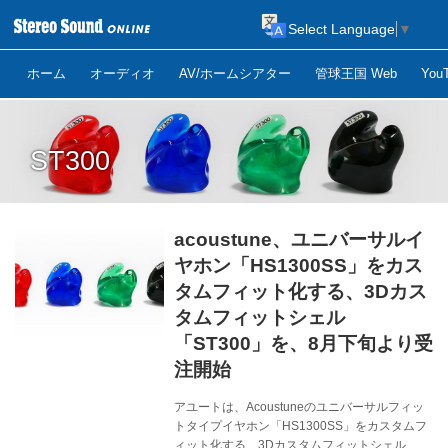
Select Language
▼
ホーム
オーディオ
AV/ホームシアター
管球王国 Web
Yo
ST300
acoustune、ユニバーサルイ
ヤホン「HS1300SS」をカス
タムフィット化する、3Dカス
タムフィットシェル
「ST300」を、8月下旬より受
注開始
アユートは、Acoustuneのユニバーサルフィッ
トタイプイヤホン「HS1300SS」をカスタムフ
ィット化する、3Dカスタムフィットシェル