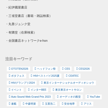
・
紀伊國屋書店
・
三省堂書店（書籍・雑誌検索）
・
丸善ジュンク堂
・
有隣堂（在庫検索）
・
全国書店ネットワークe-hon
注目キーワード
OTOTEN2026
ヘッドフォン祭
CES
CES2026
ポタフェス
HiViベストバイ2025夏
CEATEC
HiViグランプリ2024
東京インターナショナルオーディオショウ
イベント
インターBEE
東京東京オートサロン
Auto Sound Web Grand Prix 2023
オーディオの殿堂
YouTube
連載
中森明菜
玉置浩二
安全地帯
アリス