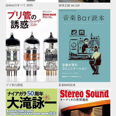
Qobuzのすべて 2025
管球王国 Vol.118
プリ管の誘惑
音楽BAR読本