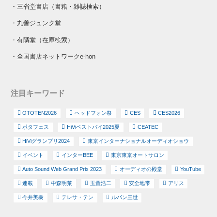
・
三省堂書店（書籍・雑誌検索）
・
丸善ジュンク堂
・
有隣堂（在庫検索）
・
全国書店ネットワークe-hon
注目キーワード
OTOTEN2026
ヘッドフォン祭
CES
CES2026
ポタフェス
HiViベストバイ2025夏
CEATEC
HiViグランプリ2024
東京インターナショナルオーディオショウ
イベント
インターBEE
東京東京オートサロン
Auto Sound Web Grand Prix 2023
オーディオの殿堂
YouTube
連載
中森明菜
玉置浩二
安全地帯
アリス
今井美樹
テレサ・テン
ルパン三世