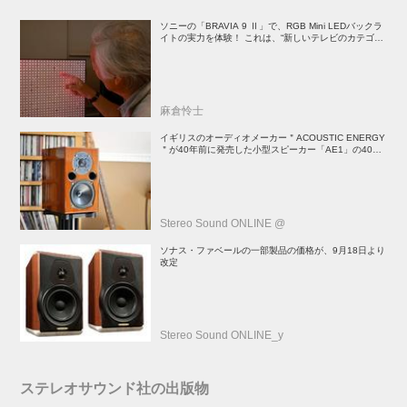
ソニーの「BRAVIA 9 Ⅱ」で、RGB Mini LEDバックラ
イトの実力を体験！ これは、“新しいテレビのカテゴリ
ー” だ（後）：麻倉怜士のいいもの研究所 レポート137
麻倉怜士
イギリスのオーディオメーカー＂ACOUSTIC ENERGY
＂が40年前に発売した小型スピーカー「AE1」の40周
年記念モデル登場！
Stereo Sound ONLINE @
ソナス・ファベールの一部製品の価格が、9月18日より
改定
Stereo Sound ONLINE_y
ステレオサウンド社の出版物