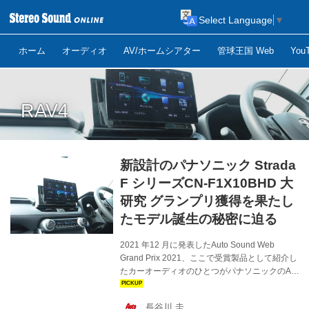
Select Language
▼
ホーム
オーディオ
AV/ホームシアター
管球王国 Web
Yo
RAV4
新設計のパナソニック Strada
F シリーズCN-F1X10BHD 大
研究 グランプリ獲得を果たし
たモデル誕生の秘密に迫る
2021 年12 月に発表したAuto Sound Web
Grand Prix 2021、ここで受賞製品として紹介し
たカーオーディオのひとつがパナソニックのAV
ナビゲーションStrada「CN-F1X10BHD」であ
る。本機は、パナソニックのナビモデルの頂点
長谷川 圭