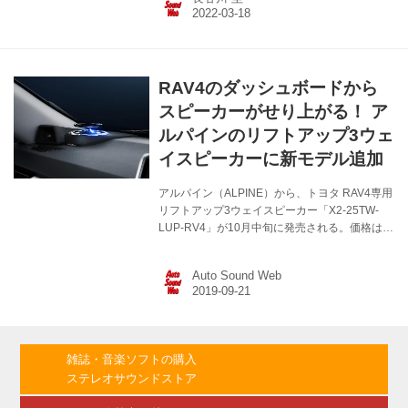
となるモデルで、F1X PREMIUM 10 といった呼
称を与えられるなど特別な存在だ。ASW 試聴室
での取材や同社デモカーとして用意されたトヨ
タRAV4 の試聴取材を通じて、そのパフォーマ
ンスには改めて驚かされた。本稿ではCN-
RAV4のダッシュボードから
F1X10BHD の印象を、開発エンジニアへのイン
タビューを交えてご紹介しよう。 文／写真＝長
スピーカーがせり上がる！ ア
谷川 圭...
ルパインのリフトアップ3ウェ
イスピーカーに新モデル追加
アルパイン（ALPINE）から、トヨタ RAV4専用
リフトアップ3ウェイスピーカー「X2-25TW-
LUP-RV4」が10月中旬に発売される。価格は
￥74,000（税・取付費別）。本機は車種専用プ
レミアムサウンドパッケージの最新モデルで、
Auto Sound Web
今年の音展で好評を集めたリフトアップスピー
カーのRAV4専用モデルである。対応年式は平成
31年4月以降の車両となる。 リフトアップスピ
ーカーの製品はこれまでにアルファード、ヴェ
ルファイア、ランドクルーザープラド、ハリア
雑誌・音楽ソフトの購入
ー、C-HRと人気車種の専用モデルが開発されて
ステレオサウンドストア
きたが、今一番売れているSUV、トヨタRAV4
向けの製品が完成したというわけだ。 本機は、