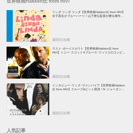
世界映画Hakken伝 from HiVi
リンダ リンダ リンダ【世界映画Hakken伝 from HiVi】
女子高生がブルーハーツ！山下敦弘監督が贈る傑作青春
学園ストーリー！
堀切日出晴
ラスト･ボーイスカウト【世界映画Hakken伝 from
HiVi】トニー･スコット✕ブルース･ウィリスのコンビが
放つ負け犬アクションの決定版！
堀切日出晴
インタビュー･ウィズ･ヴァンパイア【世界映画Hakken
伝 from HiVi】クルーズ&ピット競演！N･ジョーダン監
督吸血鬼ホラー
堀切日出晴
人気記事