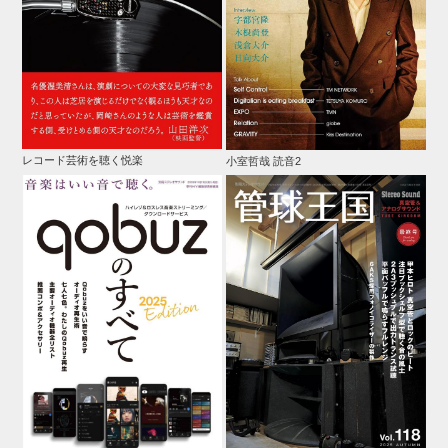
レコード芸術を聴く悦楽
小室哲哉 読音2