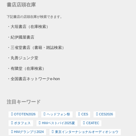
書店店頭在庫
下記書店の店頭在庫が検索できます。
・
大垣書店（在庫検索）
・
紀伊國屋書店
・
三省堂書店（書籍・雑誌検索）
・
丸善ジュンク堂
・
有隣堂（在庫検索）
・
全国書店ネットワークe-hon
注目キーワード
OTOTEN2026
ヘッドフォン祭
CES
CES2026
ポタフェス
HiViベストバイ2025夏
CEATEC
HiViグランプリ2024
東京インターナショナルオーディオショウ