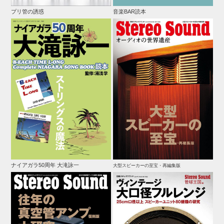
プリ管の誘惑
音楽BAR読本
ナイアガラ50周年 大滝詠一
大型スピーカーの至宝・再編集版