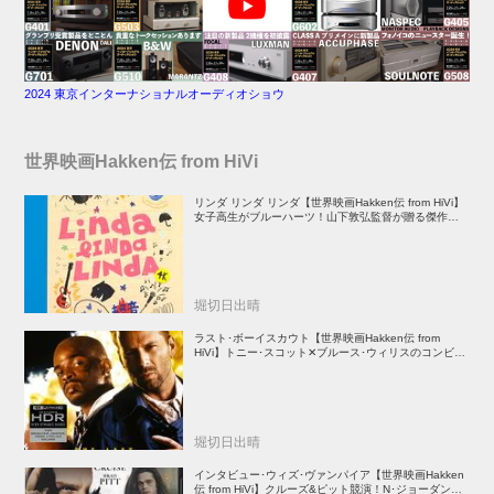
2024 東京インターナショナルオーディオショウ
世界映画Hakken伝 from HiVi
リンダ リンダ リンダ【世界映画Hakken伝 from HiVi】
女子高生がブルーハーツ！山下敦弘監督が贈る傑作青春
学園ストーリー！
堀切日出晴
ラスト･ボーイスカウト【世界映画Hakken伝 from
HiVi】トニー･スコット✕ブルース･ウィリスのコンビが
放つ負け犬アクションの決定版！
堀切日出晴
インタビュー･ウィズ･ヴァンパイア【世界映画Hakken
伝 from HiVi】クルーズ&ピット競演！N･ジョーダン監