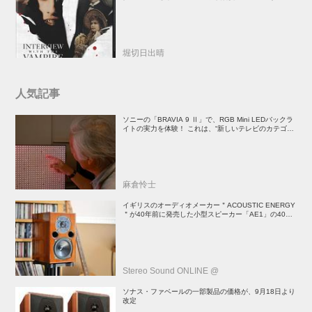
督吸血鬼ホラー
堀切日出晴
人気記事
ソニーの「BRAVIA 9 Ⅱ」で、RGB Mini LEDバックラ
イトの実力を体験！ これは、“新しいテレビのカテゴリ
ー” だ（後）：麻倉怜士のいいもの研究所 レポート137
麻倉怜士
イギリスのオーディオメーカー＂ACOUSTIC ENERGY
＂が40年前に発売した小型スピーカー「AE1」の40周
年記念モデル登場！
Stereo Sound ONLINE @
ソナス・ファベールの一部製品の価格が、9月18日より
改定