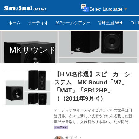
Select Language
▼
ホーム
オーディオ
AV/ホームシアター
管球王国 Web
Yo
MKサウンド
【HiVi名作選】スピーカーシ
ステム MK Sound「M7」
「M4T」「SB12HP」
（（2011年9月号）
オーディオやオーディオビジュアルの世界は日
進月歩。次々に新しい技術やそれを搭載した新
製品が登場し、入れ替わりも早い。だが同時に
それらは、常に時代の最先端を走っているモデ
ル達でもあり、思い出に残る製品ともいえる。
和田博巳