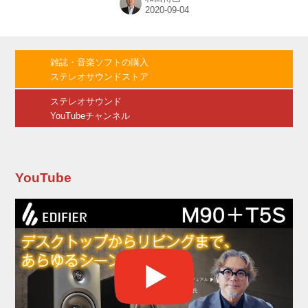
このシリーズでは、弊社出版物で紹介してきた
名機や名作ソフトに関連した記事を振り返って
みたい。 まさにウルトラコストパフォーマン
ス。 逞しく、かつ引き締ったサウンドに驚いた
＜PROFILE＞ 新S150シリーズを発表したばか
雑誌・音楽ソフトの購入
りのMKサウンドから、今度はかなり手ごろな価
ステレオサウンドストア
格のMシリーズが登場した。 ラインナップは、
フロント用が「M7」というソフトドームトゥイ
ステレオサウンド
ーターとふたつのドライバーを...
YouTubeチャンネル
YouTube