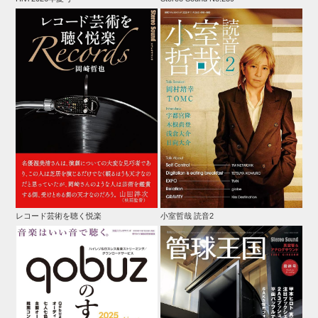
レコード芸術を聴く悦楽
小室哲哉 読音2