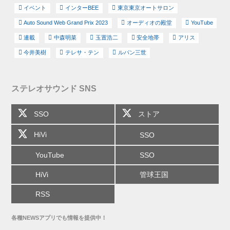
イベント
インターBEE
東京東京オートサロン
Auto Sound Web Grand Prix 2023
オーディオの殿堂
YouTube
連載
中森明菜
玉置浩二
安全地帯
アリス
今井美樹
テレサ・テン
ルパン三世
ステレオサウンド SNS
SSO
ストア
HiVi
SSO
YouTube
SSO
HiVi
管球王国
RSS
各種NEWSアプリでも情報を提供中！